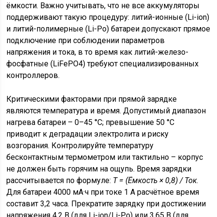
ёмкости. Важно учитывать, что не все аккумуляторы
поддерживают такую процедуру: литий-ионные (Li-ion)
и литий-полимерные (Li-Po) батареи допускают прямое
подключение при соблюдении параметров
напряжения и тока, в то время как литий-железо-
фосфатные (LiFePO4) требуют специализированных
контроллеров.
Критическими факторами при прямой зарядке
являются температура и время. Допустимый диапазон
нагрева батареи – 0–45 °C; превышение 50 °C
приводит к деградации электролита и риску
возгорания. Контролируйте температуру
бесконтактным термометром или тактильно – корпус
не должен быть горячим на ощупь. Время зарядки
рассчитывается по формуле:
T = (Ёмкость × 0,8) / Ток
.
Для батареи 4000 мА·ч при токе 1 А расчётное время
составит 3,2 часа. Прекратите зарядку при достижении
напряжения 4,2 В (для Li-ion/Li-Po) или 3,65 В (для