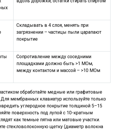
х
вдоль дорожки, остатки стирать спиртом
дных
Складывать в 4 слоя, менять при
е
загрязнении – частицы пыли царапают
покрытие
оты
Сопротивление между соседними
площадками должно быть >1 МОм,
между контактом и массой – >10 МОм
 ластиком обработайте медные или графитовые
 Для мембранных клавиатур используйте только
повредить углеродное покрытие толщиной 5–15
яйте поверхность под лупой с 10-кратным
лядят как темные пятна или матовые участки.
ните стекловолоконную щетку (диаметр волокна