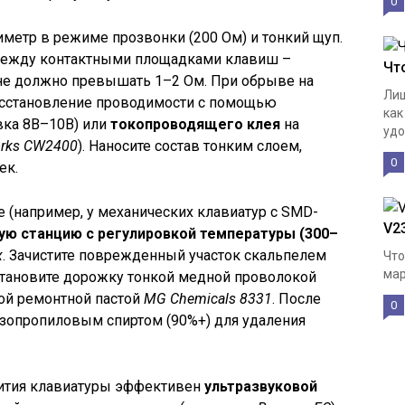
0
иметр в режиме прозвонки (200 Ом) и тонкий щуп.
между контактными площадками клавиш –
Чт
 не должно превышать 1–2 Ом. При обрыве на
Лиш
осстановление проводимости с помощью
как
ка 8B–10B) или
токопроводящего клея
на
удо
orks CW2400
). Наносите состав тонким слоем,
0
ек.
е (например, у механических клавиатур с SMD-
V2
ую станцию с регулировкой температуры (300–
x
. Зачистите поврежденный участок скальпелем
Что
мар
становите дорожку тонкой медной проволокой
ной ремонтной пастой
MG Chemicals 8331
. После
0
изопропиловым спиртом (90%+) для удаления
лития клавиатуры эффективен
ультразвуковой