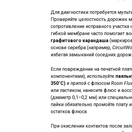
Для диагностики потребуется мульт
Проверяйте целостность дорожек 
сопротивление исправного участка
гибкой мембране часто помогает в
графитового карандаша
(маркиров
основе серебра (например,
CircuitW
избегая замыканий соседних дорож
Если повреждение на печатной плат
компонентами), используйте
паяльн
350°C)
и припой с флюсом
Rosin Flu
или ластиком, нанесите флюс и вос
(диаметр 0,1–0,2 мм) или специаль
пайки обязательно промойте плату 
остатков флюса.
При окислении контактов после за