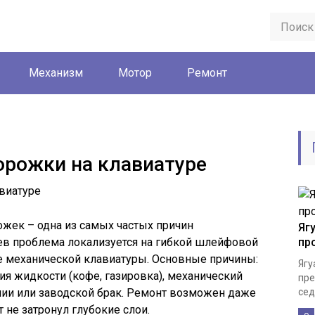
Механизм
Мотор
Ремонт
орожки на клавиатуре
ек – одна из самых частых причин
Яг
ев проблема локализуется на гибкой шлейфовой
пр
те механической клавиатуры. Основные причины:
Ягу
ия жидкости (кофе, газировка), механический
пре
нии или заводской брак. Ремонт возможен даже
сед
 не затронул глубокие слои.