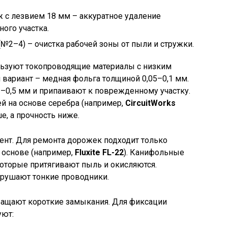
 с лезвием 18 мм – аккуратное удаление
ого участка.
(№2–4) – очистка рабочей зоны от пыли и стружки.
льзуют токопроводящие материалы с низким
вариант – медная фольга толщиной 0,05–0,1 мм.
–0,5 мм и припаивают к поврежденному участку.
й на основе серебра (например,
CircuitWorks
е, а прочность ниже.
нт. Для ремонта дорожек подходит только
 основе (например,
Fluxite FL-22
). Канифольные
оторые притягивают пыль и окисляются.
рушают тонкие проводники.
ащают короткие замыкания. Для фиксации
уют: