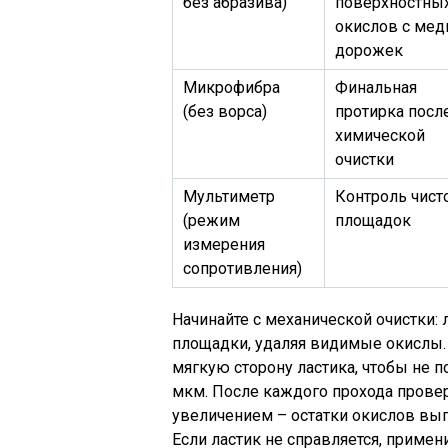
без абразива)
поверхностны
окислов с ме
дорожек
Микрофибра
Финальная
(без ворса)
протирка посл
химической
очистки
Мультиметр
Контроль чист
(режим
площадок
измерения
сопротивления)
Начинайте с механической очистки:
площадки, удаляя видимые окислы.
мягкую сторону ластика, чтобы не 
мкм. После каждого прохода провер
увеличением – остатки окислов выг
Если ластик не справляется, приме