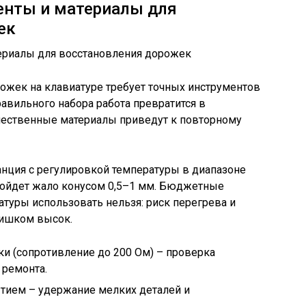
нты и материалы для
ек
жек на клавиатуре требует точных инструментов
равильного набора работа превратится в
ачественные материалы приведут к повторному
анция с регулировкой температуры в диапазоне
дойдет жало конусом 0,5–1 мм. Бюджетные
атуры использовать нельзя: риск перегрева и
лишком высок.
и (сопротивление до 200 Ом) – проверка
 ремонта.
ытием – удержание мелких деталей и