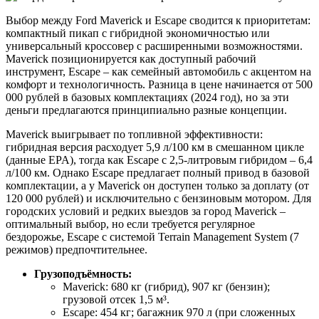
Выбор между Ford Maverick и Escape сводится к приоритетам:
компактный пикап с гибридной экономичностью или
универсальный кроссовер с расширенными возможностями.
Maverick позиционируется как доступный рабочий
инструмент, Escape – как семейный автомобиль с акцентом на
комфорт и технологичность. Разница в цене начинается от 500
000 рублей в базовых комплектациях (2024 год), но за эти
деньги предлагаются принципиально разные концепции.
Maverick выигрывает по топливной эффективности:
гибридная версия расходует 5,9 л/100 км в смешанном цикле
(данные EPA), тогда как Escape с 2,5-литровым гибридом – 6,4
л/100 км. Однако Escape предлагает полный привод в базовой
комплектации, а у Maverick он доступен только за доплату (от
120 000 рублей) и исключительно с бензиновым мотором. Для
городских условий и редких выездов за город Maverick –
оптимальный выбор, но если требуется регулярное
бездорожье, Escape с системой Terrain Management System (7
режимов) предпочтительнее.
Грузоподъёмность:
Maverick: 680 кг (гибрид), 907 кг (бензин);
грузовой отсек 1,5 м³.
Escape: 454 кг; багажник 970 л (при сложенных