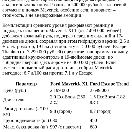
аналогичным экраном. Разница в 500 000 рублей – ключевой
аргумент в пользу Maverick, особенно если приоритет –
стоимость, а не внедорожные амбиции.
Комплектации среднего уровня раскрывают разницу в
подходе к оснащению. Maverick XLT (от 2 499 000 рублей)
добавляет кожаный руль, подогрев передних сидений и 17-
дюймовые диски, сохраняя при этом гибридную версию (2,5 л
+ электромотор, 191 л.с.) за доплату в 150 000 рублей. Escape
Titanium (от 3 299 000 рублей) предлагает панорамную крышу,
адаптивный круиз-контроль и 19-дюймовые диски, но
гибридная версия здесь дороже на 300 000 рублей. Если
нужен экономичный расход топлива, гибрид Maverick
выгоднее: 6,7 л/100 км против 7,1 л у Escape.
Параметр
Ford Maverick XL
Ford Escape Trend
Цена (руб.)
2 199 000
2 699 000
2,0 EcoBoost (250
1,5 EcoBoost (182
Двигатель
л.с.)
л.с.)
Расход топлива (л/100
9,8 (город)
8,7 (город)
км)
Грузоподъемность (кг)
680
450
Макс. буксировка (кг)
907 (с пакетом)
680