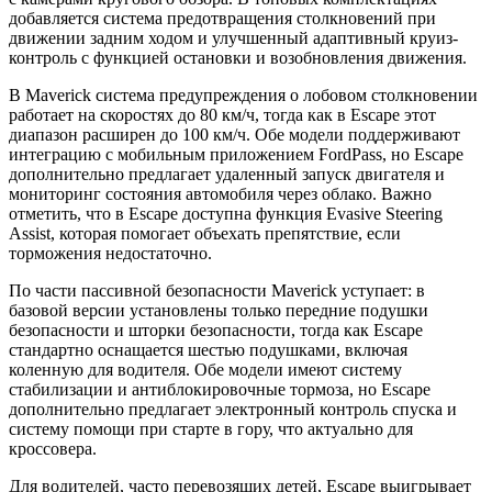
добавляется система предотвращения столкновений при
движении задним ходом и улучшенный адаптивный круиз-
контроль с функцией остановки и возобновления движения.
В Maverick система предупреждения о лобовом столкновении
работает на скоростях до 80 км/ч, тогда как в Escape этот
диапазон расширен до 100 км/ч. Обе модели поддерживают
интеграцию с мобильным приложением FordPass, но Escape
дополнительно предлагает удаленный запуск двигателя и
мониторинг состояния автомобиля через облако. Важно
отметить, что в Escape доступна функция Evasive Steering
Assist, которая помогает объехать препятствие, если
торможения недостаточно.
По части пассивной безопасности Maverick уступает: в
базовой версии установлены только передние подушки
безопасности и шторки безопасности, тогда как Escape
стандартно оснащается шестью подушками, включая
коленную для водителя. Обе модели имеют систему
стабилизации и антиблокировочные тормоза, но Escape
дополнительно предлагает электронный контроль спуска и
систему помощи при старте в гору, что актуально для
кроссовера.
Для водителей, часто перевозящих детей, Escape выигрывает