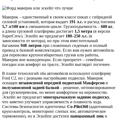
Маверик – единственный в своем классе пикап с гибридной
силовой установкой, которая выдает
191 л.с.
и расход топлива
5,7 л/100 км
в смешанном цикле. Грузоподъемность –
680 кг
,
а длина грузовой платформы достигает
1,5 метра
(в версии
SuperCrew). Эскейп же предлагает
180–250 л.с.
(в
зависимости от мотора), но при этом вместительный
багажник
948 литров
при сложенных сиденьях и полный
привод в базовой комплектации. Если вам нужен автомобиль
для перевозки крупногабаритных грузов или работы,
Маверик вне конкуренции. Если приоритет – семейные
поездки или комфорт на трассе, Эскейп выглядит логичнее.
В плане технологий оба автомобиля используют платформу
Ford C2, но с разными настройками подвески. Маверик
оснащен
независимой передней подвеской Макферсон
и
полузависимой задней балкой
– решение, оптимизированное
для грузоперевозок, но менее комфортное на неровностях.
Эскейп же предлагает
многорычажную заднюю подвеску
,
что заметно улучшает управляемость и плавность хода.
Системы безопасности идентичны:
Co-Pilot360
(адаптивный
круиз-контроль, мониторинг слепых зон, автоматическое
торможение), но в Эскейпе доступен
панорамный люк
и