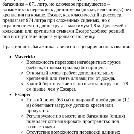
багажника – 871 литр, но ключевое преимущество –
возможность перевозить длинномеры (доски, велосипеды) без
крепления на крыше. Escape, как классический кроссовер,
предлагает 974 литра при сложенных сиденьях, но с
ограничением по длине груза – максимум 1,8 м. Для семей с
колясками или крупными сумками Escape удобнее: ровный
пол и отсутствие порога упрощают погрузку.
Практичность багажника зависит от сценария использования:
Maverick:
Возможность перевозки негабаритных грузов
(мебель, стройматериалы) без прицепа.
Открытый кузов требует дополнительных
креплений или тента для защиты от дождя.
Задний борт опускается, но высота погрузки – 78
см (выше, чем у Escape).
Escape:
Низкий порог (68 см) и широкий проём двери (1,1
м) облегчают загрузку детских кресел или
продуктов.
Регулируемое по высоте дно багажника (опция)
позволяет оптимизировать пространство под
разные задачи.
Отсутствие возможности перевозки длинных