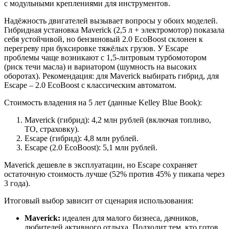
с модульными креплениями для инструментов.
Надёжность двигателей вызывает вопросы у обоих моделей.
Гибридная установка Maverick (2,5 л + электромотор) показала
себя устойчивой, но бензиновый 2.0 EcoBoost склонен к
перегреву при буксировке тяжёлых грузов. У Escape
проблемы чаще возникают с 1,5-литровым турбомотором
(риск течи масла) и вариатором (шумность на высоких
оборотах). Рекомендация: для Maverick выбирать гибрид, для
Escape – 2.0 EcoBoost с классическим автоматом.
Стоимость владения на 5 лет (данные Kelley Blue Book):
Maverick (гибрид): 4,2 млн рублей (включая топливо,
ТО, страховку).
Escape (гибрид): 4,8 млн рублей.
Escape (2.0 EcoBoost): 5,1 млн рублей.
Maverick дешевле в эксплуатации, но Escape сохраняет
остаточную стоимость лучше (52% против 45% у пикапа через
3 года).
Итоговый выбор зависит от сценария использования:
Maverick:
идеален для малого бизнеса, дачников,
любителей активного отдыха. Подходит тем, кто готов