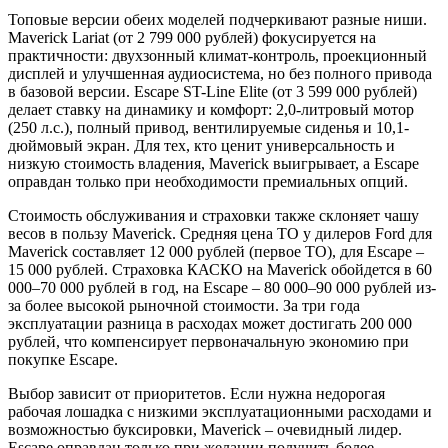
Топовые версии обеих моделей подчеркивают разные ниши.
Maverick Lariat (от 2 799 000 рублей) фокусируется на
практичности: двухзонный климат-контроль, проекционный
дисплей и улучшенная аудиосистема, но без полного привода
в базовой версии. Escape ST-Line Elite (от 3 599 000 рублей)
делает ставку на динамику и комфорт: 2,0-литровый мотор
(250 л.с.), полный привод, вентилируемые сиденья и 10,1-
дюймовый экран. Для тех, кто ценит универсальность и
низкую стоимость владения, Maverick выигрывает, а Escape
оправдан только при необходимости премиальных опций.
Стоимость обслуживания и страховки также склоняет чашу
весов в пользу Maverick. Средняя цена ТО у дилеров Ford для
Maverick составляет 12 000 рублей (первое ТО), для Escape –
15 000 рублей. Страховка КАСКО на Maverick обойдется в 60
000–70 000 рублей в год, на Escape – 80 000–90 000 рублей из-
за более высокой рыночной стоимости. За три года
эксплуатации разница в расходах может достигать 200 000
рублей, что компенсирует первоначальную экономию при
покупке Escape.
Выбор зависит от приоритетов. Если нужна недорогая
рабочая лошадка с низкими эксплуатационными расходами и
возможностью буксировки, Maverick – очевидный лидер.
Escape оправдан только при желании получить более