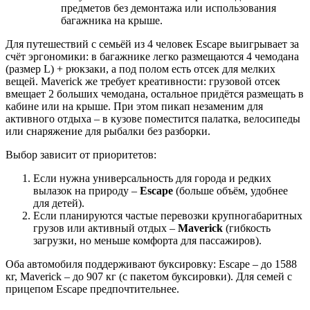
предметов без демонтажа или использования
багажника на крыше.
Для путешествий с семьёй из 4 человек Escape выигрывает за
счёт эргономики: в багажнике легко размещаются 4 чемодана
(размер L) + рюкзаки, а под полом есть отсек для мелких
вещей. Maverick же требует креативности: грузовой отсек
вмещает 2 больших чемодана, остальное придётся размещать в
кабине или на крыше. При этом пикап незаменим для
активного отдыха – в кузове поместится палатка, велосипеды
или снаряжение для рыбалки без разборки.
Выбор зависит от приоритетов:
Если нужна универсальность для города и редких
вылазок на природу –
Escape
(больше объём, удобнее
для детей).
Если планируются частые перевозки крупногабаритных
грузов или активный отдых –
Maverick
(гибкость
загрузки, но меньше комфорта для пассажиров).
Оба автомобиля поддерживают буксировку: Escape – до 1588
кг, Maverick – до 907 кг (с пакетом буксировки). Для семей с
прицепом Escape предпочтительнее.