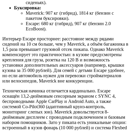
сиденьях).
Буксировка:
Maverick: 907 кг (гибрид), 1814 кг (бензин с
пакетом буксировки).
Escape: 680 кг (гибрид), 907 кг (бензин 2.0
EcoBoost).
Интерьер Escape просторнее: расстояние между рядами
сидений на 10 см больше, чем у Maverick, а объём багажника в
1,5 раза превышает грузовой отсек пикапа. Однако Maverick
компенсирует это практичностью: в кузове предусмотрены
крепления для груза, розетка на 120 В и возможность
установки дополнительных аксессуаров (например, крышки
кузова за 35 000 рублей). Для семей с детьми Escape удобнее,
но если автомобиль нужен для перевозки стройматериалов
или велосипедов, Maverick вне конкуренции.
Техническая начинка отличается кардинально. Escape
оснащён 13,2-дюймовым сенсорным экраном с SYNC 4,
беспроводными Apple CarPlay и Android Auto, а также
системой Co-Pilot360 (адаптивный круиз-контроль,
мониторинг слепых зон). Maverick довольствуется 8-
дюймовым дисплеем с проводным подключением и базовым
набором помощников. Зато у пикапа есть уникальные опции:
встроенный в кузов фонарь (10 000 рублей) и система Flexbed