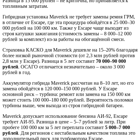
Разница в 15 000 рублей – не критична, но прибавляется к
топливным затратам.
Гибридная установка Maverick не требует замены ремня ГРМ,
в отличие от Escape, где эта процедура обойдётся в 25 000–30
000 рублей на 100 000 км. Также у Escape чаще выходят из
строя катушки зажигания (стоимость замены – 8 000–12 000
рублей за комплект) из-за работы на обогащённой смеси.
Страховка КАСКО для Maverick дешевле на 15–20% благодаря
более низкой рыночной стоимости (от 2,3 млн рублей против
2,8 млн у Escape). Разница в 5 лет составит
70 000–90 000
рублей
. ОСАГО отличается незначительно – около 3 000
рублей в год.
Аккумулятор гибрида Maverick рассчитан на 8–10 лет, но его
замена обойдётся в 120 000–150 000 рублей. У Escape
основной риск – турбина: ремонт или замена на 150 000 км
может стоить 100 000–180 000 рублей. Вероятность поломки
турбины выше, чем выхода из строя гибридной батареи.
Maverick допускает использование бензина АИ-92, Escape
требует АИ-95. Разница в цене – 5–7 рублей за литр. При
пробеге 100 000 км за 5 лет переплата составит
5 000–7 000
рублей
. Для регионов с нестабильным качеством топлива это
дополнительный риск для турбомотора Escape.