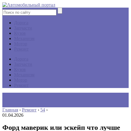
Дорога
Запчасти
Кузов
Механизм
Мотор
Ремонт
Дорога
Запчасти
Кузов
Механизм
Мотор
Ремонт
Главная
›
Ремонт
›
54
›
01.04.2026
Форд маверик или эскейп что лучше