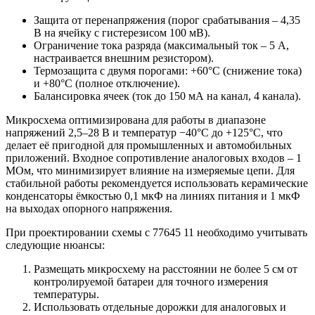
Защита от перенапряжения (порог срабатывания – 4,35
В на ячейку с гистерезисом 100 мВ).
Ограничение тока разряда (максимальный ток – 5 А,
настраивается внешним резистором).
Термозащита с двумя порогами: +60°C (снижение тока)
и +80°C (полное отключение).
Балансировка ячеек (ток до 150 мА на канал, 4 канала).
Микросхема оптимизирована для работы в диапазоне
напряжений 2,5–28 В и температур −40°C до +125°C, что
делает её пригодной для промышленных и автомобильных
приложений. Входное сопротивление аналоговых входов – 1
МОм, что минимизирует влияние на измеряемые цепи. Для
стабильной работы рекомендуется использовать керамические
конденсаторы ёмкостью 0,1 мкФ на линиях питания и 1 мкФ
на выходах опорного напряжения.
При проектировании схемы с 77645 11 необходимо учитывать
следующие нюансы:
Размещать микросхему на расстоянии не более 5 см от
контролируемой батареи для точного измерения
температуры.
Использовать отдельные дорожки для аналоговых и