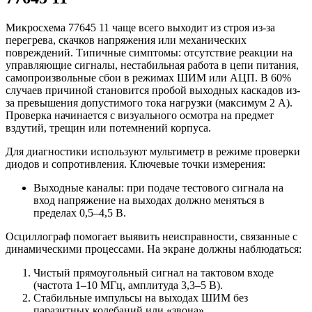
Микросхема 77645 11 чаще всего выходит из строя из-за
перегрева, скачков напряжения или механических
повреждений. Типичные симптомы: отсутствие реакции на
управляющие сигналы, нестабильная работа в цепи питания,
самопроизвольные сбои в режимах ШИМ или АЦП. В 60%
случаев причиной становится пробой выходных каскадов из-
за превышения допустимого тока нагрузки (максимум 2 А).
Проверка начинается с визуального осмотра на предмет
вздутий, трещин или потемнений корпуса.
Для диагностики используют мультиметр в режиме проверки
диодов и сопротивления. Ключевые точки измерения:
Выходные каналы: при подаче тестового сигнала на
вход напряжение на выходах должно меняться в
пределах 0,5–4,5 В.
Осциллограф помогает выявить неисправности, связанные с
динамическими процессами. На экране должны наблюдаться:
Чистый прямоугольный сигнал на тактовом входе
(частота 1–10 МГц, амплитуда 3,3–5 В).
Стабильные импульсы на выходах ШИМ без
паразитных колебаний или «звона».