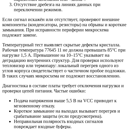
Отсутствие дребезга на линиях данных при
переключении режимов.
Если сигнал искажён или отсутствует, проверяют внешние
компоненты (конденсаторы, резисторы) на обрывы и короткие
замыкания. При исправности периферии микросхема
подлежит замене.
Температурный тест выявляет скрытые дефекты кристалла.
Рабочая температура 77645 11 не должна превышать 85°C при
нагрузке 1,5 А. Превышение на 10–15°C указывает на
деградацию внутренних структур. Для проверки используют
тепловизор или термопару: локальный перегрев одного из
углов корпуса свидетельствует о частичном пробое подложки.
В таких случаях микросхема не подлежит восстановлению.
Диагностика в составе платы требует отключения нагрузки и
проверки цепей питания. Частые ошибки:
Подача напряжения выше 5,5 В на VCC приводит к
мгновенному отказу.
Короткое замыкание на выходах вызывает перегрев и
срабатывание защиты (если предусмотрена).
Неправильная полярность входных сигналов
повреждает входные буферы.