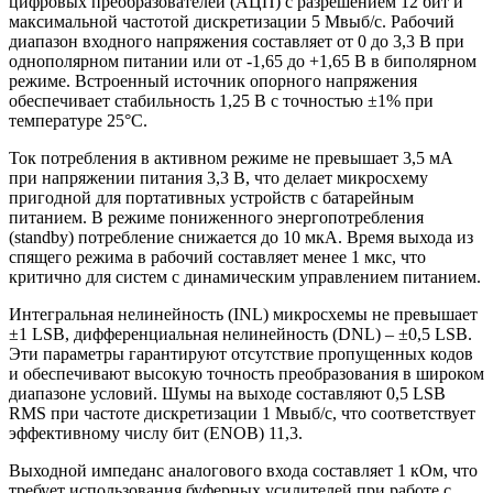
цифровых преобразователей (АЦП) с разрешением 12 бит и
максимальной частотой дискретизации 5 Мвыб/с. Рабочий
диапазон входного напряжения составляет от 0 до 3,3 В при
однополярном питании или от -1,65 до +1,65 В в биполярном
режиме. Встроенный источник опорного напряжения
обеспечивает стабильность 1,25 В с точностью ±1% при
температуре 25°C.
Ток потребления в активном режиме не превышает 3,5 мА
при напряжении питания 3,3 В, что делает микросхему
пригодной для портативных устройств с батарейным
питанием. В режиме пониженного энергопотребления
(standby) потребление снижается до 10 мкА. Время выхода из
спящего режима в рабочий составляет менее 1 мкс, что
критично для систем с динамическим управлением питанием.
Интегральная нелинейность (INL) микросхемы не превышает
±1 LSB, дифференциальная нелинейность (DNL) – ±0,5 LSB.
Эти параметры гарантируют отсутствие пропущенных кодов
и обеспечивают высокую точность преобразования в широком
диапазоне условий. Шумы на выходе составляют 0,5 LSB
RMS при частоте дискретизации 1 Мвыб/с, что соответствует
эффективному числу бит (ENOB) 11,3.
Выходной импеданс аналогового входа составляет 1 кОм, что
требует использования буферных усилителей при работе с