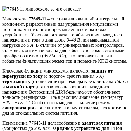
Микросхема
77645-11
– специализированный интегральный
компонент, разработанный для управления импульсными
источниками питания в промышленных и бытовых
устройствах. Её основная задача – стабилизация выходного
напряжения и тока в диапазоне
3–40 В
при максимальной
нагрузке до
5 А
. В отличие от универсальных контроллеров,
эта модель оптимизирована для работы с высокочастотными
преобразователями (
до 500 кГц
), что позволяет снизить
габариты фильтрующих элементов и повысить КПД системы.
Ключевые функции микросхемы включают
защиту от
перегрузки по току
(с порогом срабатывания
6 А
),
термозащиту
(отключение при температуре кристалла
150°C
)
и
мягкий старт
для плавного нарастания выходного
напряжения. Встроенный
ШИМ-контроллер
обеспечивает
точность регулировки ±1% в рабочем диапазоне температур
−40…+125°C
. Особенность модели – наличие режима
синхронизации
с внешним тактовым сигналом, что критично
для многоканальных систем питания.
Применение 77645-11 целесообразно в
адаптерах питания
(мощностью до
200 Вт
),
зарядных устройствах для Li-ion