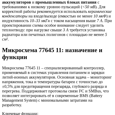
аккумуляторов
и
промышленных блоках питания
с
требованиями к низкому уровню пульсаций (
<50 мВ
). Для
корректной работы рекомендуется использовать
керамические
конденсаторы
на входе/выходе (емкостью не менее
10 мкФ
) и
индуктивность
10–33 мкГн
с током насыщения выше
7 А
. При
проектировании схемы особое внимание следует уделить
теплоотводу: при нагрузке свыше
3 А
требуется установка
радиатора или печатных полигонов с площадью не менее
5
см²
.
Микросхема 77645 11: назначение и
функции
Микросхема 77645 11 – специализированный контроллер,
применяемый в системах управления питанием и зарядки
литий-ионных аккумуляторов. Основная задача – мониторинг
напряжения, тока и температуры батареи с точностью до
±0,5% для предотвращения перезаряда, глубокого разряда и
перегрева. Поддерживает протоколы связи I²C и SMBus, что
позволяет интегрировать её в современные BMS (Battery
Management System) с минимальными затратами на
разработку.
Ключевые функции: