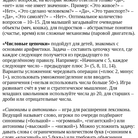
«нет» или «не имеет значения». Пример: «Это живое?» –
«Нет», «Это сделано человеком?» – «Да», «Это транспорт?» –
«Да», «Это самолёт?» – «Нет». Оптимальное количество
вопросов – 10–15. Для малышей загадывайте очевидные
объекты (мяч, кошка), для подростков – абстрактные понятия
(счастье, время) или сложные механизмы (паровой двигатель).
«Числовые цепочки»
подойдут для детей, знакомых с
основами арифметики. Задача – составить цепочку чисел, где
каждое следующее получается из предыдущего по
определённому правилу. Например: «Начинаем с 5, каждое
следующее число – предыдущее плюс 3» (5, 8, 11, 14).
Варианты усложнения: чередовать операции («плюс 2, минус
1»), использовать умножение/деление или вводить
ограничения («нельзя использовать числа больше 50»). Игра
развивает счёт в уме и стратегическое мышление. Для
младших школьников используйте числа до 20, для старших –
дроби или отрицательные числа.
«Синонимы и антонимы»
– игра для расширения лексикона.
Ведущий называет слово, игроки по очереди подбирают
синонимы («большой» – «огромный», «гигантский») или
антонимы («высокий» – «низкий»). Можно усложнить задачу:
давать слова с ограниченным количеством букв («синоним к
слову «красивый» из 5 букв») или требовать объяснения