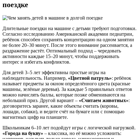
поездке
Длительные поездки на машине с детьми требуют подготовки.
Согласно исследованию Американской академии педиатрии,
ребёнок способен сохранять концентрацию на одном занятии
не более 20–30 минут. После этого внимание рассеивается, а
раздражение растёт. Оптимальный подход – чередовать
активности каждые 15–20 минут, чтобы поддерживать
интерес и избегать конфликтов.
Для детей 3–5 лет эффективны простые игры на
наблюдательность. Например,
«Цветной патруль»
: ребёнок
называет предметы за окном определённого цвета (красные
машины, зелёные деревья). За каждые 5 правильных ответов
можно начислять баллы, которые позже обмениваются на
небольшой приз. Другой вариант –
«Считаем животных»
:
договоритесь заранее, какие объекты считать (коровы,
лошади, собаки), и ведите счёт на бумаге или с помощью
магнитных цифр на планшете.
Школьникам 6–10 лет подойдут игры с логической нагрузкой.
«Города на букву»
– классика, но её можно усложнить:
например, называть только города, начинающиеся и