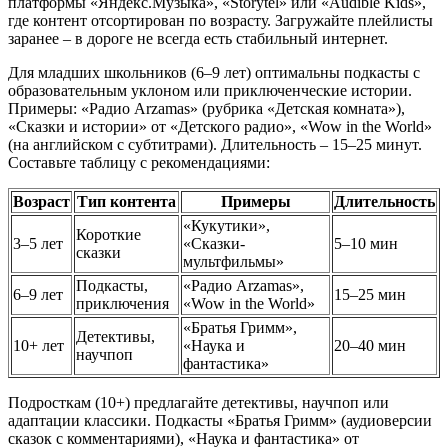
платформы «Яндекс.Музыка», «Storytel» или «Audible Kids»,
где контент отсортирован по возрасту. Загружайте плейлисты
заранее – в дороге не всегда есть стабильный интернет.
Для младших школьников (6–9 лет) оптимальны подкасты с
образовательным уклоном или приключенческие истории.
Примеры: «Радио Arzamas» (рубрика «Детская комната»),
«Сказки и истории» от «Детского радио», «Wow in the World»
(на английском с субтитрами). Длительность – 15–25 минут.
Составьте таблицу с рекомендациями:
Возраст
Тип контента
Примеры
Длительность
«Кукутики»,
Короткие
3–5 лет
«Сказки-
5–10 мин
сказки
мультфильмы»
Подкасты,
«Радио Arzamas»,
6–9 лет
15–25 мин
приключения
«Wow in the World»
«Братья Гримм»,
Детективы,
10+ лет
«Наука и
20–40 мин
научпоп
фантастика»
Подросткам (10+) предлагайте детективы, научпоп или
адаптации классики. Подкасты «Братья Гримм» (аудиоверсии
сказок с комментариями), «Наука и фантастика» от