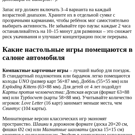
Запас игр должен включать 3–4 варианта на каждый
возрастной диапазон. Храните их в отдельной сумке с
прозрачными карманами, чтобы ребёнок мог самостоятельно
выбирать активность. Не забывайте про паузы: каждые 2 часа
останавливайтесь на 10–15 минут для разминки – это снижает
риск укачивания и улучшает концентрацию после перерыва.
Какие настольные игры помещаются в
салоне автомобиля
Компактные карточные игры
– лучший выбор для поездок.
В стандартный подлокотник или бардачок легко помещаются
колоды
UNO
(размер карт 56×87 мм),
Доббль
(55×55 мм) или
Exploding Kittens
(63×88 мм). Для детей от 4 лет подойдут
Карты против человечества: Детская версия
(формат 63×88
мм) или
Турбосчет
(карты 58×88 мм). Учитывайте количество
игроков:
Love Letter
(16 карт) занимает меньше места, чем
Свинтус
(104 карты).
Миниатюрные версии классических игр экономят
пространство.
Шашки
в дорожном формате (доска 20×20 см,
фишки Ø2 см) или
Магнитные шахматы
(доска 15×15 см)
крепятся к подголовникам.
Эрудит
в компактном исполнении