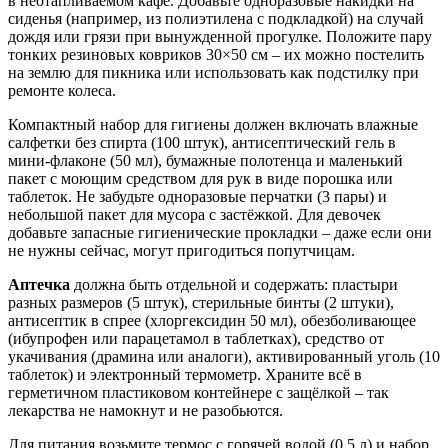
в неотапливаемом кафе. Добавьте одноразовые накидки на
сиденья (например, из полиэтилена с подкладкой) на случай
дождя или грязи при вынужденной прогулке. Положите пару
тонких резиновых ковриков 30×50 см – их можно постелить
на землю для пикника или использовать как подстилку при
ремонте колеса.
Компактный набор для гигиены должен включать влажные
салфетки без спирта (100 штук), антисептический гель в
мини-флаконе (50 мл), бумажные полотенца и маленький
пакет с моющим средством для рук в виде порошка или
таблеток. Не забудьте одноразовые перчатки (3 пары) и
небольшой пакет для мусора с застёжкой. Для девочек
добавьте запасные гигиенические прокладки – даже если они
не нужны сейчас, могут пригодиться попутчицам.
Аптечка
должна быть отдельной и содержать: пластыри
разных размеров (5 штук), стерильные бинты (2 штуки),
антисептик в спрее (хлоргексидин 50 мл), обезболивающее
(ибупрофен или парацетамол в таблетках), средство от
укачивания (драмина или аналоги), активированный уголь (10
таблеток) и электронный термометр. Храните всё в
герметичном пластиковом контейнере с защёлкой – так
лекарства не намокнут и не разобьются.
Для питания возьмите термос с горячей водой (0,5 л) и набор