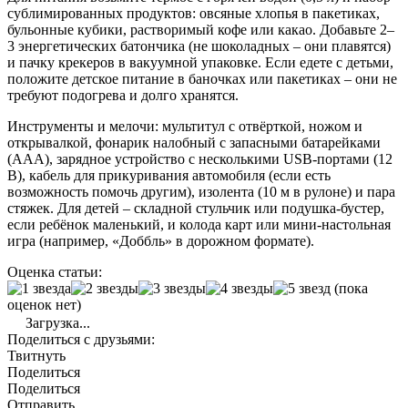
сублимированных продуктов: овсяные хлопья в пакетиках,
бульонные кубики, растворимый кофе или какао. Добавьте 2–
3 энергетических батончика (не шоколадных – они плавятся)
и пачку крекеров в вакуумной упаковке. Если едете с детьми,
положите детское питание в баночках или пакетиках – они не
требуют подогрева и долго хранятся.
Инструменты и мелочи: мультитул с отвёрткой, ножом и
открывалкой, фонарик налобный с запасными батарейками
(AAA), зарядное устройство с несколькими USB-портами (12
В), кабель для прикуривания автомобиля (если есть
возможность помочь другим), изолента (10 м в рулоне) и пара
стяжек. Для детей – складной стульчик или подушка-бустер,
если ребёнок маленький, и колода карт или мини-настольная
игра (например, «Доббль» в дорожном формате).
Оценка статьи:
(пока
оценок нет)
Загрузка...
Поделиться с друзьями:
Твитнуть
Поделиться
Поделиться
Отправить