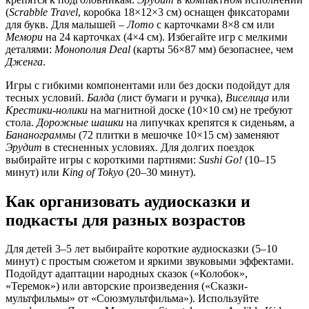
(
Scrabble Travel
, коробка 18×12×3 см) оснащен фиксаторами
для букв. Для малышей –
Лото
с карточками 8×8 см или
Мемори
на 24 карточках (4×4 см). Избегайте игр с мелкими
деталями:
Монополия Deal
(карты 56×87 мм) безопаснее, чем
Дженга
.
Игры с гибкими компонентами или без доски подойдут для
тесных условий.
Балда
(лист бумаги и ручка),
Виселица
или
Крестики-нолики
на магнитной доске (10×10 см) не требуют
стола.
Дорожные шашки
на липучках крепятся к сиденьям, а
Бананограммы
(72 плитки в мешочке 10×15 см) заменяют
Эрудит
в стесненных условиях. Для долгих поездок
выбирайте игры с короткими партиями:
Sushi Go!
(10–15
минут) или
King of Tokyo
(20–30 минут).
Как организовать аудиосказки и
подкасты для разных возрастов
Для детей 3–5 лет выбирайте короткие аудиосказки (5–10
минут) с простым сюжетом и яркими звуковыми эффектами.
Подойдут адаптации народных сказок («Колобок»,
«Теремок») или авторские произведения («Сказки-
мультфильмы» от «Союзмультфильма»). Используйте