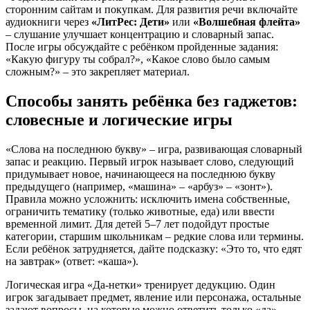
сторонним сайтам и покупкам. Для развития речи включайте
аудиокниги через
«ЛитРес: Дети»
или
«Волшебная флейта»
– слушание улучшает концентрацию и словарный запас.
После игры обсуждайте с ребёнком пройденные задания:
«Какую фигуру ты собрал?», «Какое слово было самым
сложным?» – это закрепляет материал.
Способы занять ребёнка без гаджетов:
словесные и логические игры
«Слова на последнюю букву» – игра, развивающая словарный
запас и реакцию. Первый игрок называет слово, следующий
придумывает новое, начинающееся на последнюю букву
предыдущего (например, «машина» – «арбуз» – «зонт»).
Правила можно усложнить: исключить имена собственные,
ограничить тематику (только животные, еда) или ввести
временной лимит. Для детей 5–7 лет подойдут простые
категории, старшим школьникам – редкие слова или термины.
Если ребёнок затрудняется, дайте подсказку: «Это то, что едят
на завтрак» (ответ: «каша»).
Логическая игра «Да-нетки» тренирует дедукцию. Один
игрок загадывает предмет, явление или персонажа, остальные
задают вопросы, на которые можно ответить только «да»,