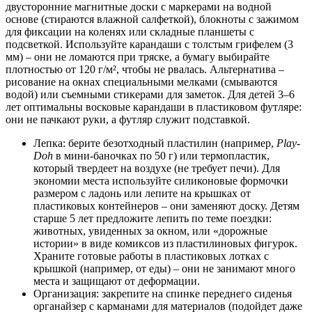
двусторонние магнитные доски с маркерами на водной
основе (стираются влажной салфеткой), блокноты с зажимом
для фиксации на коленях или складные планшеты с
подсветкой. Используйте карандаши с толстым грифелем (3
мм) – они не ломаются при тряске, а бумагу выбирайте
плотностью от 120 г/м², чтобы не рвалась. Альтернатива –
рисование на окнах специальными мелками (смываются
водой) или съемными стикерами для заметок. Для детей 3–6
лет оптимальны восковые карандаши в пластиковом футляре:
они не пачкают руки, а футляр служит подставкой.
Лепка: берите безотходный пластилин (например,
Play-
Doh
в мини-баночках по 50 г) или термопластик,
который твердеет на воздухе (не требует печи). Для
экономии места используйте силиконовые формочки
размером с ладонь или лепите на крышках от
пластиковых контейнеров – они заменяют доску. Детям
старше 5 лет предложите лепить по теме поездки:
животных, увиденных за окном, или «дорожные
истории» в виде комиксов из пластилиновых фигурок.
Храните готовые работы в пластиковых лотках с
крышкой (например, от еды) – они не занимают много
места и защищают от деформации.
Организация: закрепите на спинке переднего сиденья
органайзер с карманами для материалов (подойдет даже