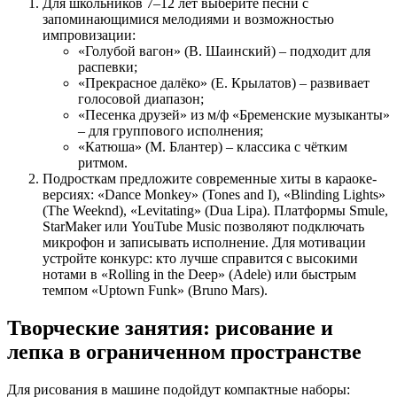
Для школьников 7–12 лет выберите песни с
запоминающимися мелодиями и возможностью
импровизации:
«Голубой вагон» (В. Шаинский) – подходит для
распевки;
«Прекрасное далёко» (Е. Крылатов) – развивает
голосовой диапазон;
«Песенка друзей» из м/ф «Бременские музыканты»
– для группового исполнения;
«Катюша» (М. Блантер) – классика с чётким
ритмом.
Подросткам предложите современные хиты в караоке-
версиях: «Dance Monkey» (Tones and I), «Blinding Lights»
(The Weeknd), «Levitating» (Dua Lipa). Платформы Smule,
StarMaker или YouTube Music позволяют подключать
микрофон и записывать исполнение. Для мотивации
устройте конкурс: кто лучше справится с высокими
нотами в «Rolling in the Deep» (Adele) или быстрым
темпом «Uptown Funk» (Bruno Mars).
Творческие занятия: рисование и
лепка в ограниченном пространстве
Для рисования в машине подойдут компактные наборы: