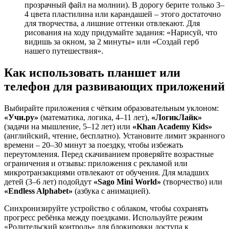
прозрачный файл на молнии). В дорогу берите только 3–
4 цвета пластилина или карандашей – этого достаточно
для творчества, а лишние оттенки отвлекают. Для
рисования на ходу придумайте задания: «Нарисуй, что
видишь за окном, за 2 минуты» или «Создай герб
нашего путешествия».
Как использовать планшет или
телефон для развивающих приложений
Выбирайте приложения с чётким образовательным уклоном:
«Учи.ру»
(математика, логика, 4–11 лет),
«ЛогикЛайк»
(задачи на мышление, 5–12 лет) или
«Khan Academy Kids»
(английский, чтение, бесплатно). Установите лимит экранного
времени – 20–30 минут за поездку, чтобы избежать
переутомления. Перед скачиванием проверяйте возрастные
ограничения и отзывы: приложения с рекламой или
микротранзакциями отвлекают от обучения. Для младших
детей (3–6 лет) подойдут
«Sago Mini World»
(творчество) или
«Endless Alphabet»
(азбука с анимацией).
Синхронизируйте устройство с облаком, чтобы сохранять
прогресс ребёнка между поездками. Используйте режим
«Родительский контроль» для блокировки доступа к