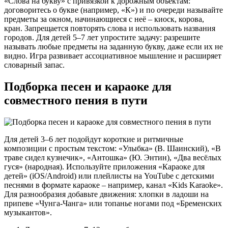
«Слова на букву» с привязкой к дорожным объектам:
договоритесь о букве (например, «К») и по очереди называйте
предметы за окном, начинающиеся с неё – киоск, корова,
кран. Запрещается повторять слова и использовать названия
городов. Для детей 5–7 лет упростите задачу: разрешите
называть любые предметы на заданную букву, даже если их не
видно. Игра развивает ассоциативное мышление и расширяет
словарный запас.
Подборка песен и караоке для
совместного пения в пути
Для детей 3–6 лет подойдут короткие и ритмичные
композиции с простым текстом: «Улыбка» (В. Шаинский), «В
траве сидел кузнечик», «Антошка» (Ю. Энтин), «Два весёлых
гуся» (народная). Используйте приложения «Караоке для
детей» (iOS/Android) или плейлисты на YouTube с детскими
песнями в формате караоке – например, канал «Kids Karaoke».
Для разнообразия добавьте движения: хлопки в ладоши на
припеве «Чунга-Чанга» или топанье ногами под «Бременских
музыкантов».