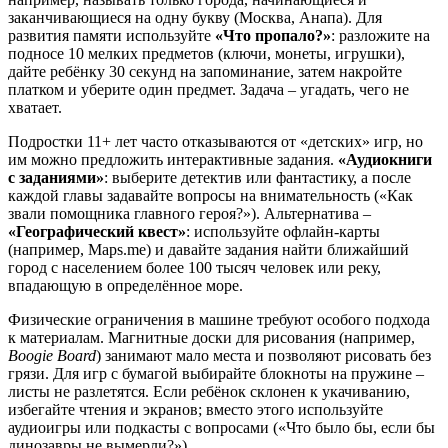
заканчивающиеся на одну букву (Москва, Анапа). Для
развития памяти используйте
«Что пропало?»
: разложите на
подносе 10 мелких предметов (ключи, монеты, игрушки),
дайте ребёнку 30 секунд на запоминание, затем накройте
платком и уберите один предмет. Задача – угадать, чего не
хватает.
Подростки 11+ лет часто отказываются от «детских» игр, но
им можно предложить интерактивные задания.
«Аудиокниги
с заданиями»
: выберите детектив или фантастику, а после
каждой главы задавайте вопросы на внимательность («Как
звали помощника главного героя?»). Альтернатива –
«Географический квест»
: используйте офлайн-карты
(например, Maps.me) и давайте задания найти ближайший
город с населением более 100 тысяч человек или реку,
впадающую в определённое море.
Физические ограничения в машине требуют особого подхода
к материалам. Магнитные доски для рисования (например,
Boogie Board
) занимают мало места и позволяют рисовать без
грязи. Для игр с бумагой выбирайте блокноты на пружине –
листы не разлетятся. Если ребёнок склонен к укачиванию,
избегайте чтения и экранов; вместо этого используйте
аудиоигры или подкасты с вопросами («Что было бы, если бы
динозавры не вымерли?»).