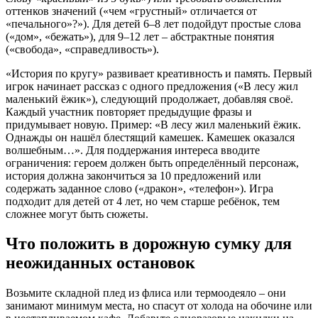
оттенков значений («чем «грустный» отличается от
«печального»?»). Для детей 6–8 лет подойдут простые слова
(«дом», «бежать»), для 9–12 лет – абстрактные понятия
(«свобода», «справедливость»).
«История по кругу» развивает креативность и память. Первый
игрок начинает рассказ с одного предложения («В лесу жил
маленький ёжик»), следующий продолжает, добавляя своё.
Каждый участник повторяет предыдущие фразы и
придумывает новую. Пример: «В лесу жил маленький ёжик.
Однажды он нашёл блестящий камешек. Камешек оказался
волшебным…». Для поддержания интереса вводите
ограничения: героем должен быть определённый персонаж,
история должна закончиться за 10 предложений или
содержать заданное слово («дракон», «телефон»). Игра
подходит для детей от 4 лет, но чем старше ребёнок, тем
сложнее могут быть сюжеты.
Что положить в дорожную сумку для
неожиданных остановок
Возьмите складной плед из флиса или термоодеяло – они
занимают минимум места, но спасут от холода на обочине или