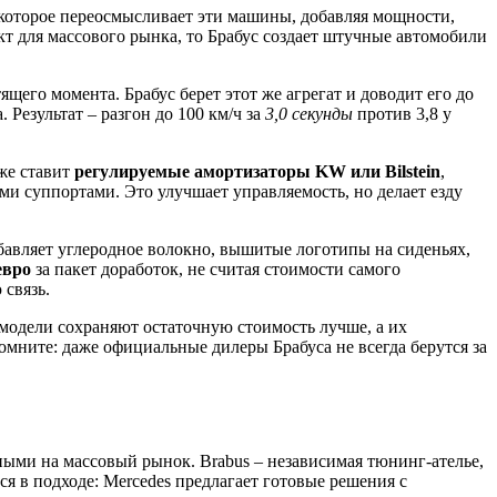
 которое переосмысливает эти машины, добавляя мощности,
т для массового рынка, то Брабус создает штучные автомобили
ящего момента. Брабус берет этот же агрегат и доводит его до
Результат – разгон до 100 км/ч за
3,0 секунды
против 3,8 у
же ставит
регулируемые амортизаторы KW или Bilstein
,
и суппортами. Это улучшает управляемость, но делает езду
обавляет углеродное волокно, вышитые логотипы на сиденьях,
евро
за пакет доработок, не считая стоимости самого
 связь.
модели сохраняют остаточную стоимость лучше, а их
мните: даже официальные дилеры Брабуса не всегда берутся за
ыми на массовый рынок. Brabus – независимая тюнинг-ателье,
я в подходе: Mercedes предлагает готовые решения с