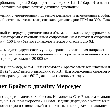
онаддува до 2,2 бара против заводских 1,2–1,5 бара. Это дает п
и регулярной диагностики датчиков детонации.
улачки с увеличенным подъемом клапанов и измененным профиле
блегченные толкатели, снижающие инерцию ГРМ на 30%. Такая д
льный интеркулер увеличенного объема с низкотемпературным о
тализаторами с уменьшенным сопротивлением потоку и спортив
 (+150 Н·м) без потери экологического класса Euro 6d.
бус модифицирует систему рекуперации, увеличивая напряжение 
олучает обновленную прошивку с алгоритмом мгновенного откл
й проводки каждые 20 000 км.
 (например, M254 + электромотор). Брабус заменяет штатный ин
Вт (245 л.с.) вместо заводских 90 кВт. Для охлаждения силовой
емпературу ниже 60°C даже при трековых заездах.
ет Брабус к дизайну Мерседес
я с аэродинамических обвесов. На моделях C- и E-класса компан
на 12% при скорости 200 км/ч. Задний диффузор с четырьмя па
гаются пороги с подсветкой и защитными накладками из авиацио