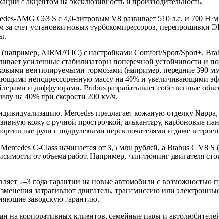
ации с акцентом на эксклюзивность и производительность.
des-AMG C63 S с 4,0-литровым V8 развивает 510 л.с. и 700 Н·м 
·м за счет установки новых турбокомпрессоров, перепрошивки Э
ы.
 (например, AIRMATIC) с настройками Comfort/Sport/Sport+. Br
вливает усиленные стабилизаторы поперечной устойчивости и п
ковыми вентилируемыми тормозами (например, передние 390 мм н
жающими неподрессоренную массу на 40% и увеличивающими эф
йлерами и диффузорами. Brabus разрабатывает собственные обв
лу на 40% при скорости 200 км/ч.
 индивидуализацию. Mercedes предлагает кожаную отделку Napp
ивную кожу с ручной прострочкой, алькантару, карбоновые пан
ортивные рули с подрулевыми переключателями и даже встроен
ercedes C-Class начинается от 3,5 млн рублей, а Brabus C V8 S 
симости от объема работ. Например, чип-тюнинг двигателя стоит
вляет 2–3 года гарантии на новые автомобили с возможностью пр
 изменения затрагивают двигатель, трансмиссию или электронн
раняющие заводскую гарантию.
ван на корпоративных клиентов, семейные пары и автолюбителей