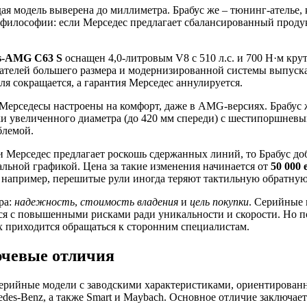
ая модель выверена до миллиметра. Брабус же – тюнинг-ателье,
 философии: если Мерседес предлагает сбалансированный продук
s-AMG C63 S
оснащен 4,0-литровым V8 с 510 л.с. и 700 Н·м крут
телей большего размера и модернизированной системы выпуска. 
еля сокращается, а гарантия Мерседес аннулируется.
Мерседесы настроены на комфорт, даже в AMG-версиях. Брабус 
и увеличенного диаметра (до 420 мм спереди) с шестипоршневым
блемой.
сли Мерседес предлагает роскошь сдержанных линий, то Брабус д
ьной графикой. Цена за такие изменения начинается от
50 000 
: например, перешитые рули иногда теряют тактильную обратную
ра:
надежность
,
стоимость владения
и
цель покупки
. Серийные 
ся с повышенными рисками ради уникальности и скорости. Но по
х приходится обращаться к сторонним специалистам.
лючевые отличия
ерийные модели с заводскими характеристиками, ориентированн
es-Benz, а также Smart и Maybach. Основное отличие заключаетс