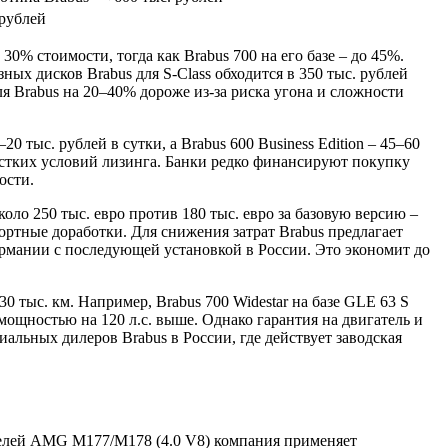
 рублей
30% стоимости, тогда как Brabus 700 на его базе – до 45%.
х дисков Brabus для S-Class обходится в 350 тыс. рублей
 Brabus на 20–40% дороже из-за риска угона и сложности
 тыс. рублей в сутки, а Brabus 600 Business Edition – 45–60
естких условий лизинга. Банки редко финансируют покупку
ости.
ло 250 тыс. евро против 180 тыс. евро за базовую версию –
ортные доработки. Для снижения затрат Brabus предлагает
ермании с последующей установкой в России. Это экономит до
тыс. км. Например, Brabus 700 Widestar на базе GLE 63 S
мощностью на 120 л.с. выше. Однако гарантия на двигатель и
альных дилеров Brabus в России, где действует заводская
телей AMG M177/M178 (4.0 V8) компания применяет