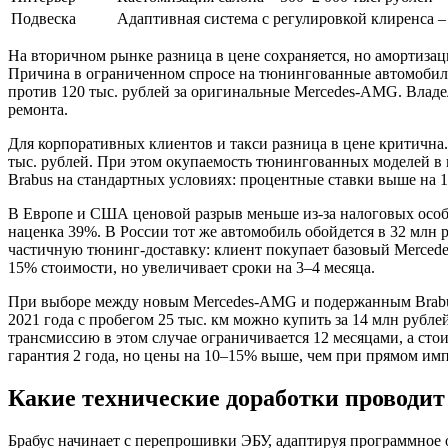
Подвеска
Адаптивная система с регулировкой клиренса –
На вторичном рынке разница в цене сохраняется, но амортизация
Причина в ограниченном спросе на тюнингованные автомобили и
против 120 тыс. рублей за оригинальные Mercedes-AMG. Владе
ремонта.
Для корпоративных клиентов и такси разница в цене критична. А
тыс. рублей. При этом окупаемость тюнингованных моделей в 
Brabus на стандартных условиях: процентные ставки выше на 1
В Европе и США ценовой разрыв меньше из-за налоговых особе
наценка 39%. В России тот же автомобиль обойдется в 32 млн 
частичную тюнинг-доставку: клиент покупает базовый Mercede
15% стоимости, но увеличивает сроки на 3–4 месяца.
При выборе между новым Mercedes-AMG и подержанным Brabus э
2021 года с пробегом 25 тыс. км можно купить за 14 млн рубле
трансмиссию в этом случае ограничивается 12 месяцами, а стои
гарантия 2 года, но цены на 10–15% выше, чем при прямом имп
Какие технические доработки проводит
Брабус начинает с перепрошивки ЭБУ, адаптируя программное