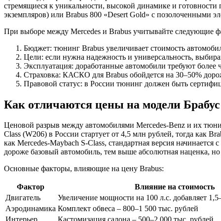
стремящиеся к уникальности, высокой динамике и готовности п
экземпляров) или Brabus 800 «Desert Gold» с позолоченными э
При выборе между Mercedes и Brabus учитывайте следующие ф
Бюджет: тюнинг Brabus увеличивает стоимость автомобиля
Цели: если нужна надежность и универсальность, выбира
Эксплуатация: доработанные автомобили требуют более ч
Страховка: КАСКО для Brabus обойдется на 30–50% дорож
Правовой статус: в России тюнинг должен быть сертифиц
Как отличаются цены на модели Брабус
Ценовой разрыв между автомобилями Mercedes-Benz и их тюнин
Class (W206) в России стартует от 4,5 млн рублей, тогда как B
как Mercedes-Maybach S-Class, стандартная версия начинается с
дороже базовый автомобиль, тем выше абсолютная наценка, но
Основные факторы, влияющие на цену Brabus:
Фактор
Влияние на стоимость
Двигатель
Увеличение мощности на 100 л.с. добавляет 1,5
Аэродинамика
Комплект обвеса – 800–1 500 тыс. рублей
Интерьер
Кастомизация салона – 500–2 000 тыс. рублей