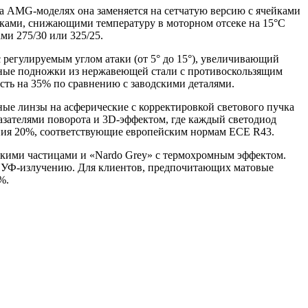
а AMG-моделях она заменяется на сетчатую версию с ячейками
иками, снижающими температуру в моторном отсеке на 15°C
ми 275/30 или 325/25.
 регулируемым углом атаки (от 5° до 15°), увеличивающий
жные подножки из нержавеющей стали с противоскользящим
ть на 35% по сравнению с заводскими деталями.
ные линзы на асферические с корректировкой светового пучка
азателями поворота и 3D-эффектом, где каждый светодиод
ния 20%, соответствующие европейским нормам ECE R43.
ескими частицами и «Nardo Grey» с термохромным эффектом.
 и УФ-излучению. Для клиентов, предпочитающих матовые
%.