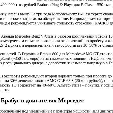
 400–900 тыс. рублей
Brabus «Plug & Play» для E-Class – 550 тыс.
 у Brabus выше. За три года Mercedes-Benz E-Class теряет около 
 высоких затратах на обслуживание. Например, замена тормозны
льцам рекомендуется учитывать стоимость страховки: КАСКО для
ренда Mercedes-Benz V-Class в базовой комплектации стоит 15–20
коммерческом сегменте ниже из-за ограничений по пробегу и ж
,5–2 пункта, а первоначальный взнос достигает 30–50% от стоим
нностей. В Германии Brabus 800 для Mercedes-AMG GT стоит око
рублей (≈350 тыс. евро) из-за таможенных пошлин и НДС на имп
s у официального дилера, а доработки заказывает напрямую в Г
ксперты рекомендуют второй вариант только при пробеге до 30 
й – на 30% дешевле нового AMG GLE 63 S (20 млн рублей), но с 
мость ТО возрастает на 40–60%. Альтернатива – покупка у офици
орте.
 Брабус в двигателях Мерседес
 обеспечение под увеличенные параметры мощности. Для двига