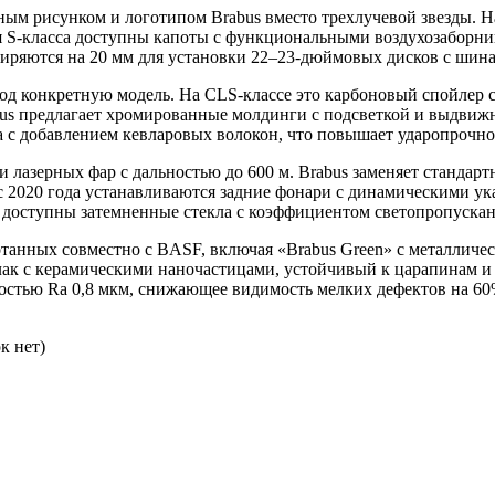
ым рисунком и логотипом Brabus вместо трехлучевой звезды. Н
я S-класса доступны капоты с функциональными воздухозаборн
ширяются на 20 мм для установки 22–23-дюймовых дисков с шина
од конкретную модель. На CLS-классе это карбоновый спойлер с
bus предлагает хромированные молдинги с подсветкой и выдви
 с добавлением кевларовых волокон, что повышает ударопрочнос
лазерных фар с дальностью до 600 м. Brabus заменяет стандарт
с 2020 года устанавливаются задние фонари с динамическими ук
 доступны затемненные стекла с коэффициентом светопропуска
отанных совместно с BASF, включая «Brabus Green» с металлич
и лак с керамическими наночастицами, устойчивый к царапинам
атостью Ra 0,8 мкм, снижающее видимость мелких дефектов на 60
к нет)