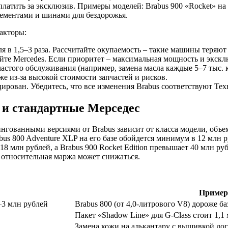
латить за эксклюзив. Примеры моделей: Brabus 900 «Rocket» на
лементами и шинами для бездорожья.
акторы:
 в 1,5–3 раза. Рассчитайте окупаемость – такие машины теряют
йте Mercedes. Если приоритет – максимальная мощность и эксклю
астого обслуживания (например, замена масла каждые 5–7 тыс. к
е из-за высокой стоимости запчастей и рисков.
ирован. Убедитесь, что все изменения Brabus соответствуют Те
 и стандартные Мерседес
гованными версиями от Brabus зависит от класса модели, объем
rabus 800 Adventure XLP на его базе обойдется минимум в 12 млн 
 18 млн рублей, а Brabus 900 Rocket Edition превышает 40 млн р
 относительная маржа может снижаться.
Пример
–3 млн рублей
Brabus 800 (от 4,0-литрового V8) дороже 
Пакет «Shadow Line» для G-Class стоит 1,1
Замена кожи на алькантару с вышивкой лог