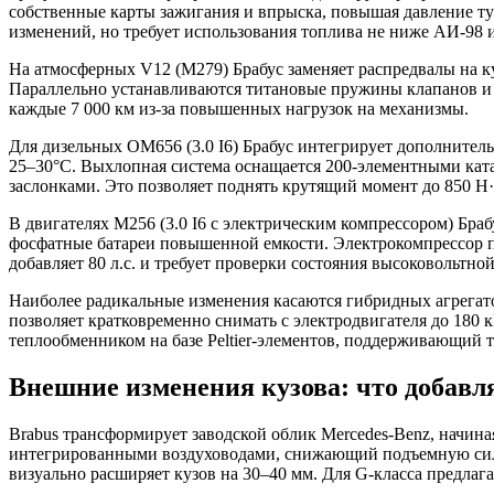
собственные карты зажигания и впрыска, повышая давление турб
изменений, но требует использования топлива не ниже АИ-98 
На атмосферных V12 (M279) Брабус заменяет распредвалы на к
Параллельно устанавливаются титановые пружины клапанов и о
каждые 7 000 км из-за повышенных нагрузок на механизмы.
Для дизельных OM656 (3.0 I6) Брабус интегрирует дополните
25–30°C. Выхлопная система оснащается 200-элементными ка
заслонками. Это позволяет поднять крутящий момент до 850 Н·м
В двигателях M256 (3.0 I6 с электрическим компрессором) Бра
фосфатные батареи повышенной емкости. Электрокомпрессор п
добавляет 80 л.с. и требует проверки состояния высоковольтно
Наиболее радикальные изменения касаются гибридных агрегатов
позволяет кратковременно снимать с электродвигателя до 180 к
теплообменником на базе Peltier-элементов, поддерживающий т
Внешние изменения кузова: что добавля
Brabus трансформирует заводской облик Mercedes-Benz, начина
интегрированными воздуховодами, снижающий подъемную силу 
визуально расширяет кузов на 30–40 мм. Для G-класса предла