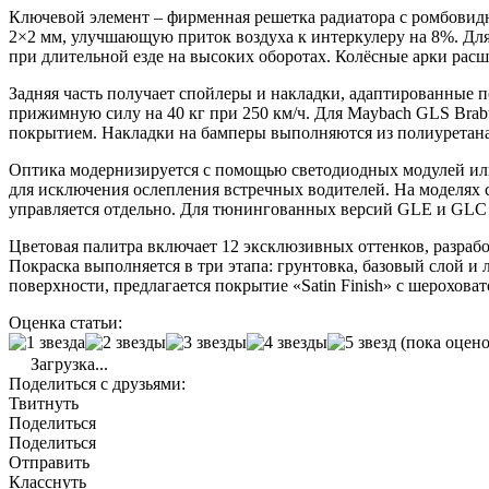
Ключевой элемент – фирменная решетка радиатора с ромбовидн
2×2 мм, улучшающую приток воздуха к интеркулеру на 8%. Дл
при длительной езде на высоких оборотах. Колёсные арки рас
Задняя часть получает спойлеры и накладки, адаптированные п
прижимную силу на 40 кг при 250 км/ч. Для Maybach GLS Bra
покрытием. Накладки на бамперы выполняются из полиуретана
Оптика модернизируется с помощью светодиодных модулей или 
для исключения ослепления встречных водителей. На моделях 
управляется отдельно. Для тюнингованных версий GLE и GLC
Цветовая палитра включает 12 эксклюзивных оттенков, разраб
Покраска выполняется в три этапа: грунтовка, базовый слой 
поверхности, предлагается покрытие «Satin Finish» с шерохов
Оценка статьи:
(пока оцено
Загрузка...
Поделиться с друзьями:
Твитнуть
Поделиться
Поделиться
Отправить
Класснуть