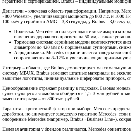
гарантией и сертификацией, Brabus – индивидуальные модифик
Двигатели – ключевая область трансформации. Например, Merce
«800 Widestar», увеличивающий мощность до 800 л.с. и 1000 Н
100 км/ч у серийного AMG – 3,8 секунды, у Brabus – 3,0 секунд
Подвеска: Mercedes использует адаптивные амортизаторы
изменения дорожного просвета на 50 мм, а также устана
Тормозная система: серийные модели комплектуются дис
диаметром до 420 мм с 6-поршневыми суппортами, сни
Аэродинамика: Mercedes ограничивается заводскими спо
сопротивления на 8–12% и увеличивающие прижимную си
Интерьер – область, где Brabus демонстрирует максимальную
систему MBUX. Brabus заменяет штатные материалы на эксклюз
вышитые логотипы, индивидуальные циферблаты приборов, сп
Ценообразование отражает разницу в подходах. Базовая модель M
существующего автомобиля обойдется в 1,5–3 млн рублей в зави
замена интерьера – от 800 тыс. рублей.
Гарантия – критический фактор при выборе. Mercedes предоста
доработки, но аннулирует заводскую гарантию Mercedes, если
одобренные Mercedes (например, Brabus «Business Line»), сох
Целевая аудитория у брендов различается. Mercedes ориентиро