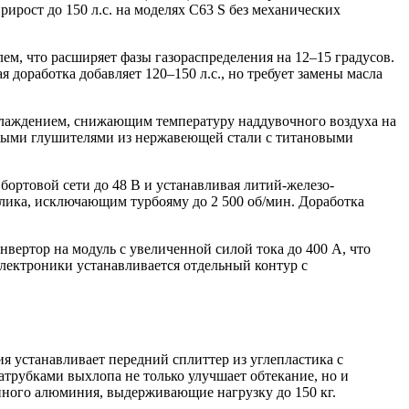
рирост до 150 л.с. на моделях C63 S без механических
м, что расширяет фазы газораспределения на 12–15 градусов.
оработка добавляет 120–150 л.с., но требует замены масла
хлаждением, снижающим температуру наддувочного воздуха на
ными глушителями из нержавеющей стали с титановыми
бортовой сети до 48 В и устанавливая литий-железо-
ика, исключающим турбояму до 2 500 об/мин. Доработка
вертор на модуль с увеличенной силой тока до 400 А, что
 электроники устанавливается отдельный контур с
ия устанавливает передний сплиттер из углепластика с
трубками выхлопа не только улучшает обтекание, но и
нного алюминия, выдерживающие нагрузку до 150 кг.