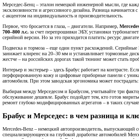
Мерседес-Бенц – эталон немецкой инженерной мысли, где кажд
эксклюзивности и агрессивного дизайна. Разница начинается с
с акцентом на индивидуальность и производительность.
Первое, что бросается в глаза, – двигатели. Например,
Mercede
700–800 л.с.
за счет перепрошивки ЭБУ, установки турбонагнета
серийной версии. Но за это приходится платить: ресурс двигат
Подвеска и тормоза – еще один пункт расхождений. Серийные 
занижает клиренс на 20–30 мм и устанавливает тормозные диск
жестче – на российских дорогах такой тюнинг может стать про
Интерьер и экстерьер – здесь Брабус работает на контрасте. Е
перфорированную кожу и цифровые приборные панели с уникал
автомобиля. При этом заводская эргономика может пострадать
Выбирая между Мерседесом и Брабусом, учитывайте три факто
обслуживание дешевле. Брабус подойдет тем, кто готов мирить
ремонт глубоко модифицированных агрегатов – в таких случая
Брабус и Мерседес: в чем разница и к
Mercedes-Benz – немецкий автопроизводитель, выпускающий с
специализирующееся на глубокой доработке автомобилей Merced