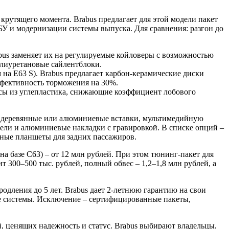
крутящего момента. Brabus предлагает для этой модели пакет
БУ и модернизации системы выпуска. Для сравнения: разгон до
abus заменяет их на регулируемые койловеры с возможностью
олиуретановые сайлентблоки.
а E63 S). Brabus предлагает карбон-керамические диски
фективность торможения на 30%.
есы из углепластика, снижающие коэффициент лобового
a, деревянные или алюминиевые вставки, мультимедийную
ели и алюминиевые накладки с гравировкой. В списке опций –
ные планшеты для задних пассажиров.
(на базе C63) – от 12 млн рублей. При этом тюнинг-пакет для
 300–500 тыс. рублей, полный обвес – 1,2–1,8 млн рублей, а
одления до 5 лет. Brabus дает 2-летнюю гарантию на свои
ые системы. Исключение – сертифицированные пакеты,
, ценящих надежность и статус. Brabus выбирают владельцы,