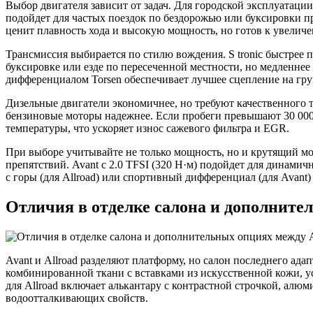
Выбор двигателя зависит от задач. Для городской эксплуатации Av
подойдет для частых поездок по бездорожью или буксировки при
ценит плавность хода и высокую мощность, но готов к увеличе
Трансмиссия выбирается по стилю вождения. S tronic быстрее п
буксировке или езде по пересеченной местности, но медленнее р
дифференциалом Torsen обеспечивает лучшее сцепление на грун
Дизельные двигатели экономичнее, но требуют качественного 
бензиновые моторы надежнее. Если пробеги превышают 30 000 км
температуры, что ускоряет износ сажевого фильтра и EGR.
При выборе учитывайте не только мощность, но и крутящий мом
препятствий. Avant с 2.0 TFSI (320 Н·м) подойдет для динами
с горы (для Allroad) или спортивный дифференциал (для Avant
Отличия в отделке салона и дополнител
Avant и Allroad разделяют платформу, но салон последнего а
комбинированной ткани с вставками из искусственной кожи, уст
для Allroad включает алькантару с контрастной строчкой, алю
водоотталкивающих свойств.