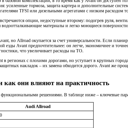
o в базовой комплектации, в то время как у Avant он доступен то
вия: усиленные тормоза, защита картера и дополнительные сист
игателями TFSI или дизельными агрегатами с низким расходом т
о встречаются опции, недоступные второму: подогрев руля, вен
я водоотталкивающие материалы и легко моющиеся поверхности, 
nt, но Allroad окупается за счет универсальности. Если планиру
й езды Avant предпочтительнее: он легче, экономичнее и точне
гностики, что увеличивает расходы на ТО.
t в регионах с плохими дорогами, но уступает в крупных города
защитных накладок – их замена обходится дорого. Avant же прощ
t и как они влияют на практичность
 и функциональными решениями. В таблице ниже – ключевые пар
Audi Allroad
0