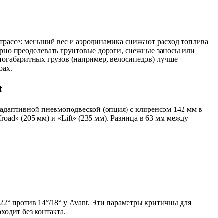
 трассе: меньший вес и аэродинамика снижают расход топлива
улярно преодолевать грунтовые дороги, снежные заносы или
ногабаритных грузов (например, велосипедов) лучше
рах.
t
 адаптивной пневмоподвеской (опция) с клиренсом 142 мм в
oad» (205 мм) и «Lift» (235 мм). Разница в 63 мм между
/22° против 14°/18° у Avant. Эти параметры критичны для
ходит без контакта.