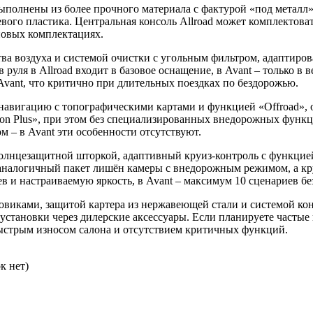
ыполнены из более прочного материала с фактурой «под металл»
евого пластика. Центральная консоль Allroad может комплектова
повых комплектациях.
тва воздуха и системой очистки с угольным фильтром, адаптиро
 руля в Allroad входит в базовое оснащение, в Avant – только в 
 Avant, что критично при длительных поездках по бездорожью.
навигацию с топографическими картами и функцией «Offroad», 
tion Plus», при этом без специализированных внедорожных функц
– в Avant эти особенности отсутствуют.
солнцезащитной шторкой, адаптивный круиз-контроль с функцие
аналогичный пакет лишён камеры с внедорожным режимом, а кру
ев и настраиваемую яркость, в Avant – максимум 10 сценариев б
зговиками, защитой картера из нержавеющей стали и системой к
установки через дилерские аксессуары. Если планируете частые 
быстрым износом салона и отсутствием критичных функций.
к нет)