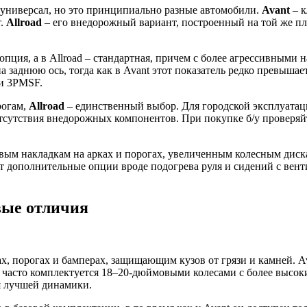
ва универсал, но это принципиально разные автомобили.
Avant
– к
т.
Allroad
– его внедорожный вариант, построенный на той же п
к опция, а в Allroad – стандартная, причем с более агрессивным
на заднюю ось, тогда как в Avant этот показатель редко превыша
и 3PMSF.
рогам,
Allroad
– единственный выбор. Для городской эксплуатаци
отсутствия внедорожных компонентов. При покупке б/у проверяйт
ковым накладкам на арках и порогах, увеличенным колесным дис
ает дополнительные опции вроде подогрева руля и сидений с вен
евые отличия
ах, порогах и бамперах, защищающим кузов от грязи и камней. A
d часто комплектуется 18–20-дюймовыми колесами с более высок
 лучшей динамики.