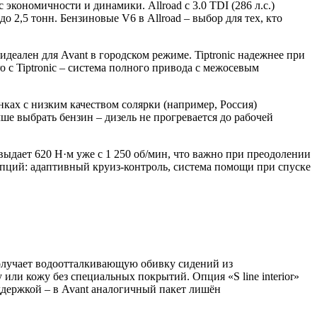
с экономичности и динамики. Allroad с 3.0 TDI (286 л.с.)
 2,5 тонн. Бензиновые V6 в Allroad – выбор для тех, кто
идеален для Avant в городском режиме. Tiptronic надежнее при
ro с Tiptronic – система полного привода с межосевым
ках с низким качеством солярки (например, Россия)
ше выбрать бензин – дизель не прогревается до рабочей
выдает 620 Н·м уже с 1 250 об/мин, что важно при преодолении
 опций: адаптивный круиз-контроль, система помощи при спуске
 получает водоотталкивающую обивку сидений из
 или кожу без специальных покрытий. Опция «S line interior»
ддержкой – в Avant аналогичный пакет лишён