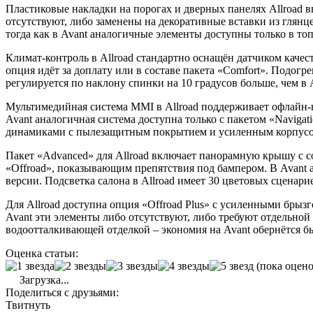
Пластиковые накладки на порогах и дверных панелях Allroad в
отсутствуют, либо заменены на декоративные вставки из глянц
тогда как в Avant аналогичные элементы доступны только в то
Климат-контроль в Allroad стандартно оснащён датчиком качес
опция идёт за доплату или в составе пакета «Comfort». Подогрев
регулируется по наклону спинки на 10 градусов больше, чем в
Мультимедийная система MMI в Allroad поддерживает офлайн-
Avant аналогичная система доступна только с пакетом «Naviga
динамиками с пылезащитным покрытием и усиленным корпусом 
Пакет «Advanced» для Allroad включает панорамную крышу с 
«Offroad», показывающим препятствия под бампером. В Avant 
версии. Подсветка салона в Allroad имеет 30 цветовых сценари
Для Allroad доступна опция «Offroad Plus» с усиленными бры
Avant эти элементы либо отсутствуют, либо требуют отдельной 
водоотталкивающей отделкой – экономия на Avant обернётся 
Оценка статьи:
(пока оцено
Загрузка...
Поделиться с друзьями:
Твитнуть