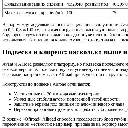
Складывание задних сидений
40:20:40, ровный пол
40:20:4
Макс. нагрузка на крышу (кг)
100
75
Выбор между моделями зависит от сценария эксплуатации. Ava
на 0,5–0,8 л/100 км, а низкая погрузочная высота упрощает за
бордюры – здесь пластиковые накладки и увеличенный клиренс
использовать багажник на крыше Avant: его допустимая нагрузк
Подвеска и клиренс: насколько выше и 
Avant и Allroad разделяют платформу, но подвеска последнего
базовой версии. Allroad же получает усиленную пневмосистему с
базовыми настройками даёт Allroad преимущество на грунтовка
Конструктивно подвеска Allroad отличается:
Увеличенные на 20 мм хода амортизаторов;
Усиленные стабилизаторы поперечной устойчивости;
Защитные экраны под днищем из алюминиевого сплава;
Перекалиброванные пружины для работы с большей нагр
В режиме «Offroad» Allroad способен преодолевать брод глубино
пересечённой местности: например, при заезде на бордюр высото