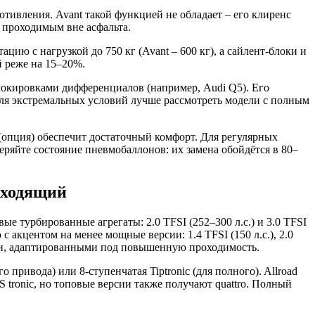
тивления. Avant такой функцией не обладает – его клиренс
 проходимым вне асфальта.
цию с нагрузкой до 750 кг (Avant – 600 кг), а сайлент-блоки и
й реже на 15–20%.
блокировками дифференциалов (например, Audi Q5). Его
Для экстремальных условий лучше рассмотреть модели с полным
 (опция) обеспечит достаточный комфорт. Для регулярных
веряйте состояние пневмобаллонов: их замена обойдётся в 80–
одходящий
е турбированные агрегаты: 2.0 TFSI (252–300 л.с.) и 3.0 TFSI
 с акцентом на менее мощные версии: 1.4 TFSI (150 л.с.), 2.0
лями, адаптированными под повышенную проходимость.
 привода) или 8-ступенчатая Tiptronic (для полного). Allroad
S tronic, но топовые версии также получают quattro. Полный