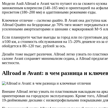
Модели Audi Allroad и Avant часто путают из-за схожего кузо
заниженным клиренсом (140–165 мм) и ориентацией на асфаль
просветом (180–200 мм) и адаптивными режимами езды.
Ключевое отличие –
система quattro
. В Avant она доступна ка
Allroad Quattro на бездорожье до 70% тяги может передаваться 
усиленными амортизаторами и шинами с маркировкой M+S ил
Если планируете частые выезды за город или по грунтовым до
л/100 км, а стоимость обслуживания на 15–20% дешевле из-за 
обойдется в 80–120 тыс. рублей за ось.
Дизайн тоже выдает различия. Allroad легко узнать по пласти
салоне Avant сохраняет минимализм седана, а Allroad предлаг
местности.
Allroad и Avant: в чем разница и ключ
Внешне Allroad легко узнать по пластиковым накладкам на арк
ориентирован на городскую эксплуатацию. Кроме того, Allroa
19-дюймовыми дисками с низкопрофильными покрышками для