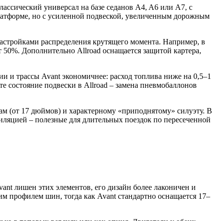
лассический универсал на базе седанов A4, A6 или A7, с
латформе, но с усиленной подвеской, увеличенным дорожным
и настройками распределения крутящего момента. Например, в
ет 50%. Дополнительно Allroad оснащается защитой картера,
и и трассы Avant экономичнее: расход топлива ниже на 0,5–1
е состояние подвески в Allroad – замена пневмобаллонов
кам (от 17 дюймов) и характерному «приподнятому» силуэту. В
тиляцией – полезные для длительных поездок по пересеченной
vant лишен этих элементов, его дизайн более лаконичен и
им профилем шин, тогда как Avant стандартно оснащается 17–