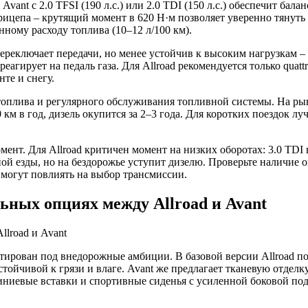
ant с 2.0 TFSI (190 л.с.) или 2.0 TDI (150 л.с.) обеспечит балан
цепа – крутящий момент в 620 Н·м позволяет уверенно тянуть до
нному расходу топлива (10–12 л/100 км).
ереключает передачи, но менее устойчив к высоким нагрузкам – 
еагирует на педаль газа. Для Allroad рекомендуется только quatt
те и снегу.
топлива и регулярного обслуживания топливной системы. На рын
 в год, дизель окупится за 2–3 года. Для коротких поездок луч
ент. Для Allroad критичен момент на низких оборотах: 3.0 TDI 
чной езды, но на бездорожье уступит дизелю. Проверьте наличие
) могут повлиять на выбор трансмиссии.
ьных опциях между Allroad и Avant
даптирован под внедорожные амбиции. В базовой версии Allroad
ойчивой к грязи и влаге. Avant же предлагает тканевую отделку
миниевые вставки и спортивные сиденья с усиленной боковой по