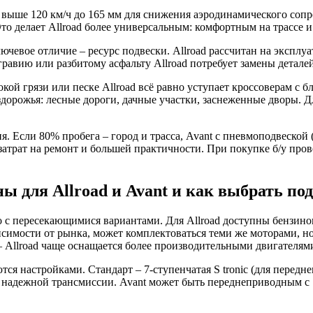
 выше 120 км/ч до 165 мм для снижения аэродинамического сопро
то делает Allroad более универсальным: комфортным на трассе и
евое отличие – ресурс подвески. Allroad рассчитан на эксплуата
равию или разбитому асфальту Allroad потребует замены детале
ой грязи или песке Allroad всё равно уступает кроссоверам с 
здорожья: лесные дороги, дачные участки, заснеженные дворы. 
я. Если 80% пробега – город и трасса, Avant с пневмоподвеской
 затрат на ремонт и большей практичности. При покупке б/у про
ы для Allroad и Avant и как выбрать п
о с пересекающимися вариантами. Для Allroad доступны бензиновы
зависимости от рынка, может комплектоваться теми же моторами, но
чие – Allroad чаще оснащается более производительными двигате
 настройками. Стандарт – 7-ступенчатая S tronic (для переднего
лее надежной трансмиссии. Avant может быть переднеприводным с 