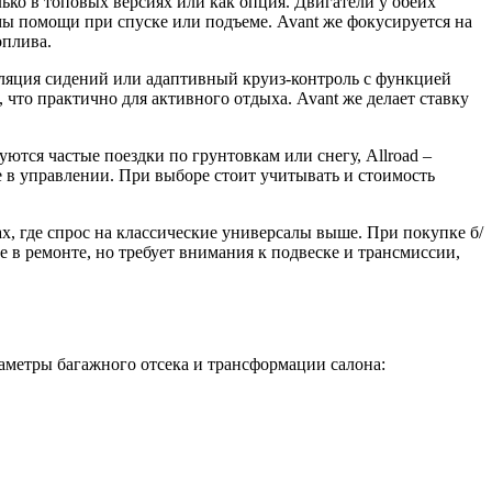
лько в топовых версиях или как опция. Двигатели у обеих
емы помощи при спуске или подъеме. Avant же фокусируется на
оплива.
тиляция сидений или адаптивный круиз-контроль с функцией
что практично для активного отдыха. Avant же делает ставку
ются частые поездки по грунтовкам или снегу, Allroad –
е в управлении. При выборе стоит учитывать и стоимость
х, где спрос на классические универсалы выше. При покупке б/
е в ремонте, но требует внимания к подвеске и трансмиссии,
аметры багажного отсека и трансформации салона: