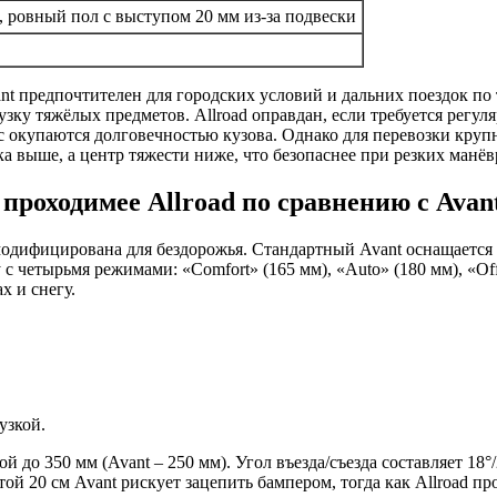
0, ровный пол с выступом 20 мм из-за подвески
nt предпочтителен для городских условий и дальних поездок по
грузку тяжёлых предметов. Allroad оправдан, если требуется рег
 окупаются долговечностью кузова. Однако для перевозки круп
а выше, а центр тяжести ниже, что безопаснее при резких манёв
проходимее Allroad по сравнению с Avan
 модифицирована для бездорожья. Стандартный Avant оснащается
 четырьмя режимами: «Comfort» (165 мм), «Auto» (180 мм), «Offr
х и снегу.
узкой.
й до 350 мм (Avant – 250 мм). Угол въезда/съезда составляет 18°
й 20 см Avant рискует зацепить бампером, тогда как Allroad про