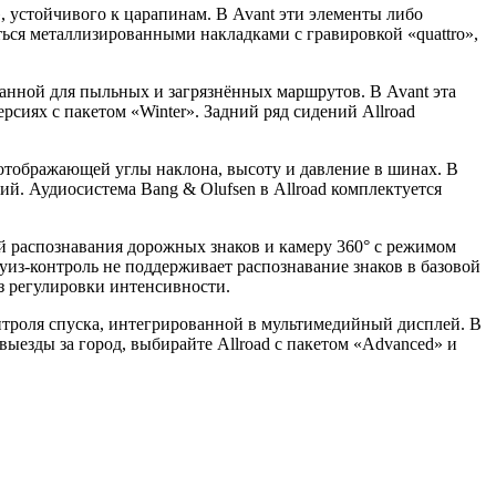
, устойчивого к царапинам. В Avant эти элементы либо
ться металлизированными накладками с гравировкой «quattro»,
ванной для пыльных и загрязнённых маршрутов. В Avant эта
версиях с пакетом «Winter». Задний ряд сидений Allroad
отображающей углы наклона, высоту и давление в шинах. В
ий. Аудиосистема Bang & Olufsen в Allroad комплектуется
й распознавания дорожных знаков и камеру 360° с режимом
из-контроль не поддерживает распознавание знаков в базовой
ез регулировки интенсивности.
онтроля спуска, интегрированной в мультимедийный дисплей. В
выезды за город, выбирайте Allroad с пакетом «Advanced» и