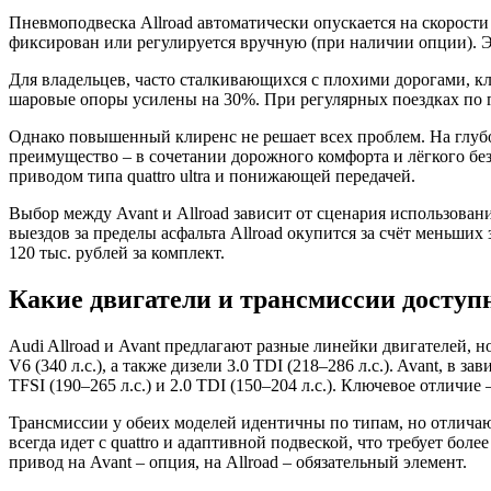
Пневмоподвеска Allroad автоматически опускается на скорости
фиксирован или регулируется вручную (при наличии опции). Э
Для владельцев, часто сталкивающихся с плохими дорогами, ключ
шаровые опоры усилены на 30%. При регулярных поездках по г
Однако повышенный клиренс не решает всех проблем. На глубок
преимущество – в сочетании дорожного комфорта и лёгкого бе
приводом типа quattro ultra и понижающей передачей.
Выбор между Avant и Allroad зависит от сценария использовани
выездов за пределы асфальта Allroad окупится за счёт меньших
120 тыс. рублей за комплект.
Какие двигатели и трансмиссии доступн
Audi Allroad и Avant предлагают разные линейки двигателей, н
V6 (340 л.с.), а также дизели 3.0 TDI (218–286 л.с.). Avant, в 
TFSI (190–265 л.с.) и 2.0 TDI (150–204 л.с.). Ключевое отли
Трансмиссии у обеих моделей идентичны по типам, но отличаются
всегда идет с quattro и адаптивной подвеской, что требует бо
привод на Avant – опция, на Allroad – обязательный элемент.