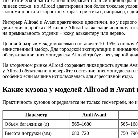
По технической части Allroad предлагает полный привод quattr
линеек схожи, но Allroad адаптирован под более тяжелые усло
экономичности и скоростных характеристиках, например, с дв
Интерьер Allroad и Avant практически идентичен, но у первог
движения в пробках. В салоне Allroad также чаще используютс
на премиальность отделки – кожу, алькантару или дерево.
Ценовой разрыв между моделями составляет 10–15% в пользу Ava
единственный выбор. Для городской эксплуатации и динамично
обслуживания: пневмоподвеска Allroad требует регулярной диа
На вторичном рынке Allroad сохраняет ликвидность лучше Avan
у Allroad обязательно проверяйте состояние пневмоподвески и 
особенно если машина использовалась для агрессивной езды.
Какие кузова у моделей Allroad и Avan
Практичность кузовов определяется не только геометрией, но
Параметр
Audi Avant
Объём багажника (л)
565–1680
565–168
Высота погрузки (мм)
680–720
750–790