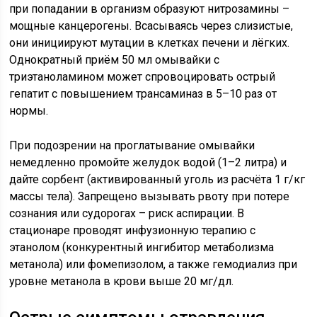
при попадании в организм образуют нитрозамины –
мощные канцерогены. Всасываясь через слизистые,
они инициируют мутации в клетках печени и лёгких.
Однократный приём 50 мл омывайки с
триэтаноламином может спровоцировать острый
гепатит с повышением трансаминаз в 5–10 раз от
нормы.
При подозрении на проглатывание омывайки
немедленно промойте желудок водой (1–2 литра) и
дайте сорбент (активированный уголь из расчёта 1 г/кг
массы тела). Запрещено вызывать рвоту при потере
сознания или судорогах – риск аспирации. В
стационаре проводят инфузионную терапию с
этанолом (конкурентный ингибитор метаболизма
метанола) или фомепизолом, а также гемодиализ при
уровне метанола в крови выше 20 мг/дл.