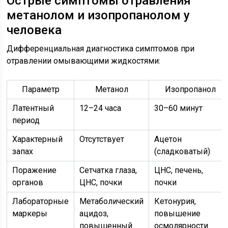
Острые симптомы отравления
метанолом и изопропанолом у
человека
Дифференциальная диагностика симптомов при
отравлении омывающими жидкостями:
Параметр
Метанол
Изопропанол
Латентный
12–24 часа
30–60 минут
период
Характерный
Отсутствует
Ацетон
запах
(сладковатый)
Поражение
Сетчатка глаза,
ЦНС, печень,
органов
ЦНС, почки
почки
Лабораторные
Метаболический
Кетонурия,
маркеры
ацидоз,
повышение
повышенный
осмолярности