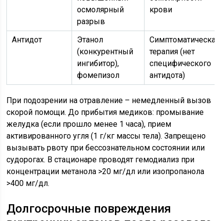
осмолярный
крови
разрыв
Антидот
Этанол
Симптоматическая
(конкурентный
терапия (нет
ингибитор),
специфического
фомепизол
антидота)
При подозрении на отравление – немедленный вызов
скорой помощи. До прибытия медиков: промывание
желудка (если прошло менее 1 часа), прием
активированного угля (1 г/кг массы тела). Запрещено
вызывать рвоту при бессознательном состоянии или
судорогах. В стационаре проводят гемодиализ при
концентрации метанола >20 мг/дл или изопропанола
>400 мг/дл.
Долгосрочные повреждения