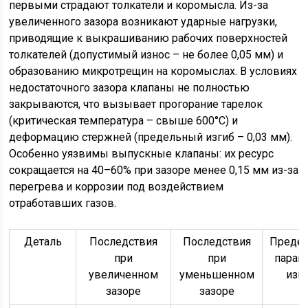
первыми страдают толкатели и коромысла. Из-за
увеличенного зазора возникают ударные нагрузки,
приводящие к выкрашиванию рабочих поверхностей
толкателей (допустимый износ – не более 0,05 мм) и
образованию микротрещин на коромыслах. В условиях
недостаточного зазора клапаны не полностью
закрываются, что вызывает прогорание тарелок
(критическая температура – свыше 600°C) и
деформацию стержней (предельный изгиб – 0,03 мм).
Особенно уязвимы выпускные клапаны: их ресурс
сокращается на 40–60% при зазоре менее 0,15 мм из-за
перегрева и коррозии под воздействием
отработавших газов.
Деталь
Последствия
Последствия
Преде
при
при
парам
увеличенном
уменьшенном
изн
зазоре
зазоре