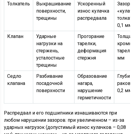
Толкатель
Выкрашивание
Ускоренный
Зазор 
поверхности,
износ кулачка
«кулач
трещины
распредвала
толкате
0,1 мм
Клапан
Ударные
Прогорание
Толщи
нагрузки на
тарелки,
кромк
стержень,
деформация
тарелки
усталостные
стержня
мм
трещины
Седло
Разбивание
Образование
Глубин
клапана
посадочной
нагара,
ракови
поверхности
нарушение
0,2 мм
герметичности
Распредвал и его подшипники изнашиваются при
любом нарушении зазоров: при увеличенном – из-за
ударных нагрузок (допустимый износ кулачков – 0,08