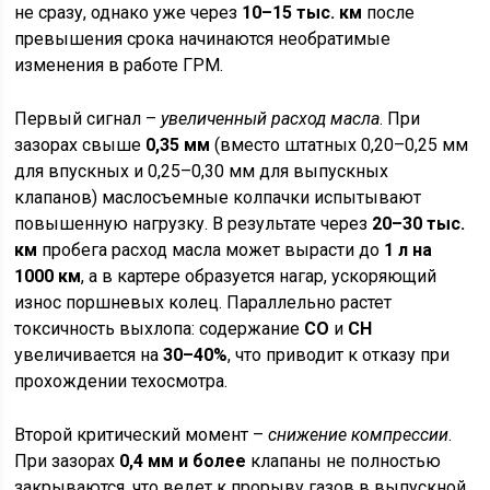
не сразу, однако уже через
10–15 тыс. км
после
превышения срока начинаются необратимые
изменения в работе ГРМ.
Первый сигнал –
увеличенный расход масла
. При
зазорах свыше
0,35 мм
(вместо штатных 0,20–0,25 мм
для впускных и 0,25–0,30 мм для выпускных
клапанов) маслосъемные колпачки испытывают
повышенную нагрузку. В результате через
20–30 тыс.
км
пробега расход масла может вырасти до
1 л на
1000 км
, а в картере образуется нагар, ускоряющий
износ поршневых колец. Параллельно растет
токсичность выхлопа: содержание
CO
и
CH
увеличивается на
30–40%
, что приводит к отказу при
прохождении техосмотра.
Второй критический момент –
снижение компрессии
.
При зазорах
0,4 мм и более
клапаны не полностью
закрываются, что ведет к прорыву газов в выпускной