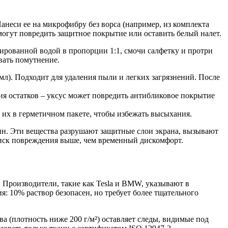
анеси ее на микрофибру без ворса (например, из комплекта
огут повредить защитное покрытие или оставить белый налет.
ированной водой в пропорции 1:1, смочи салфетку и протри
вать помутнение.
 мл). Подходит для удаления пыли и легких загрязнений. После
ния остатков – уксус может повредить антибликовое покрытие
 их в герметичном пакете, чтобы избежать высыхания.
зин. Эти вещества разрушают защитные слои экрана, вызывают
риск повреждения выше, чем временный дискомфорт.
 Производители, такие как Tesla и BMW, указывают в
: 10% раствор безопасен, но требует более тщательного
а (плотность ниже 200 г/м²) оставляет следы, видимые под