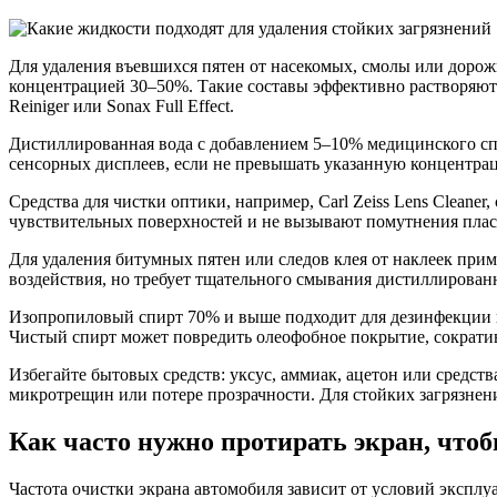
Для удаления въевшихся пятен от насекомых, смолы или дорож
концентрацией 30–50%. Такие составы эффективно растворяют 
Reiniger или Sonax Full Effect.
Дистиллированная вода с добавлением 5–10% медицинского спир
сенсорных дисплеев, если не превышать указанную концентра
Средства для чистки оптики, например, Carl Zeiss Lens Clean
чувствительных поверхностей и не вызывают помутнения пласти
Для удаления битумных пятен или следов клея от наклеек приме
воздействия, но требует тщательного смывания дистиллирован
Изопропиловый спирт 70% и выше подходит для дезинфекции и 
Чистый спирт может повредить олеофобное покрытие, сократив 
Избегайте бытовых средств: уксус, аммиак, ацетон или средст
микротрещин или потере прозрачности. Для стойких загрязне
Как часто нужно протирать экран, что
Частота очистки экрана автомобиля зависит от условий эксплу