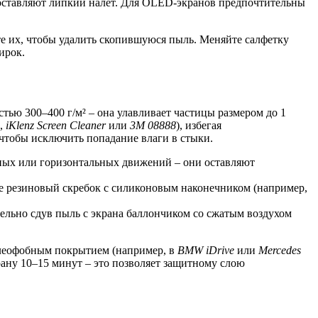
 оставляют липкий налёт. Для OLED-экранов предпочтительны
те их, чтобы удалить скопившуюся пыль. Меняйте салфетку
ирок.
тью 300–400 г/м² – она улавливает частицы размером до 1
р,
iKlenz Screen Cleaner
или
3M 08888
), избегая
 чтобы исключить попадание влаги в стыки.
ьных или горизонтальных движений – они оставляют
йте резиновый скребок с силиконовым наконечником (например,
ительно сдув пыль с экрана баллончиком со сжатым воздухом
 олеофобным покрытием (например, в
BMW iDrive
или
Mercedes
крану 10–15 минут – это позволяет защитному слою