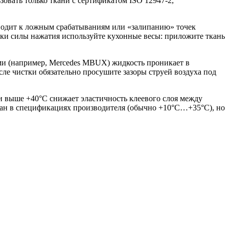
зовать только ткани с сертификатом ISO 12947-2,
иводит к ложным срабатываниям или «залипанию» точек
ки силы нажатия используйте кухонные весы: приложите ткань
ми (например, Mercedes MBUX) жидкость проникает в
сле чистки обязательно просушите зазоры струей воздуха под
и выше +40°C снижает эластичность клеевого слоя между
зан в спецификациях производителя (обычно +10°C…+35°C), но