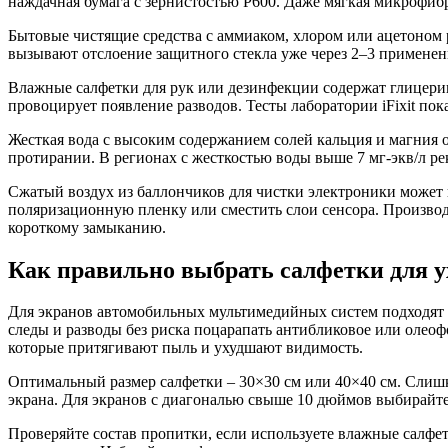
наждачная бумага с зернистостью P600. Даже мягкая микрофибр
Бытовые чистящие средства с аммиаком, хлором или ацетоном 
вызывают отслоение защитного стекла уже через 2–3 применени
Влажные салфетки для рук или дезинфекции содержат глицерин
провоцирует появление разводов. Тесты лаборатории iFixit пок
Жесткая вода с высоким содержанием солей кальция и магния 
протирании. В регионах с жесткостью воды выше 7 мг-экв/л р
Сжатый воздух из баллончиков для чистки электроники может п
поляризационную пленку или сместить слои сенсора. Производи
короткому замыканию.
Как правильно выбрать салфетки для у
Для экранов автомобильных мультимедийных систем подходят т
следы и разводы без риска поцарапать антибликовое или олео
которые притягивают пыль и ухудшают видимость.
Оптимальный размер салфетки – 30×30 см или 40×40 см. Слишк
экрана. Для экранов с диагональю свыше 10 дюймов выбирайт
Проверяйте состав пропитки, если используете влажные салфе