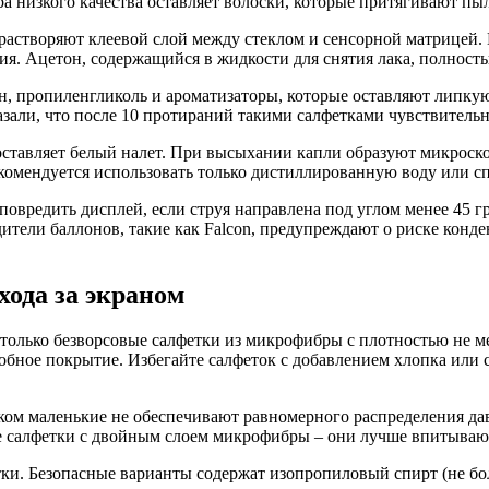
а низкого качества оставляет волоски, которые притягивают пы
растворяют клеевой слой между стеклом и сенсорной матрицей.
я. Ацетон, содержащийся в жидкости для снятия лака, полность
, пропиленгликоль и ароматизаторы, которые оставляют липкую
азали, что после 10 протираний такими салфетками чувствительн
оставляет белый налет. При высыхании капли образуют микроск
екомендуется использовать только дистиллированную воду или 
овредить дисплей, если струя направлена под углом менее 45 гр
тели баллонов, такие как Falcon, предупреждают о риске конде
хода за экраном
олько безворсовые салфетки из микрофибры с плотностью не мен
фобное покрытие. Избегайте салфеток с добавлением хлопка или
ом маленькие не обеспечивают равномерного распределения дав
е салфетки с двойным слоем микрофибры – они лучше впитывают 
тки. Безопасные варианты содержат изопропиловый спирт (не б