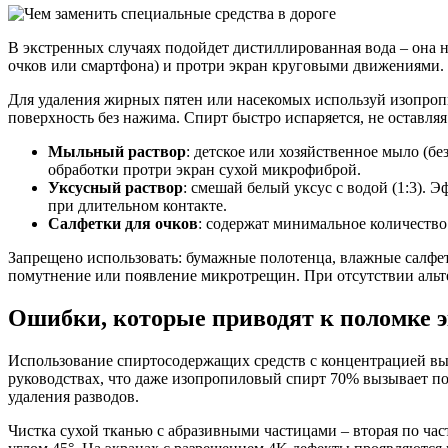
В экстренных случаях подойдет дистиллированная вода – она н
очков или смартфона) и протри экран круговыми движениями. 
Для удаления жирных пятен или насекомых используй изопропи
поверхность без нажима. Спирт быстро испаряется, не оставля
Мыльный раствор
: детское или хозяйственное мыло (бе
обработки протри экран сухой микрофиброй.
Уксусный раствор
: смешай белый уксус с водой (1:3). 
при длительном контакте.
Салфетки для очков
: содержат минимальное количество
Запрещено использовать: бумажные полотенца, влажные салфетк
помутнение или появление микротрещин. При отсутствии альте
Ошибки, которые приводят к поломке э
Использование спиртосодержащих средств с концентрацией вы
руководствах, что даже изопропиловый спирт 70% вызывает по
удаления разводов.
Чистка сухой тканью с абразивными частицами – вторая по час