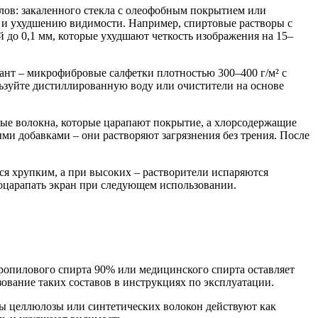
ов: закаленного стекла с олеофобным покрытием или
 и ухудшению видимости. Например, спиртовые растворы с
до 0,1 мм, которые ухудшают четкость изображения на 15–
иант – микрофибровые салфетки плотностью 300–400 г/м² с
льзуйте дистиллированную воду или очистители на основе
ные волокна, которые царапают покрытие, а хлорсодержащие
и добавками – они растворяют загрязнения без трения. После
я хрупким, а при высоких – растворители испаряются
поцарапать экран при следующем использовании.
опилового спирта 90% или медицинского спирта оставляет
ование таких составов в инструкциях по эксплуатации.
цы целлюлозы или синтетических волокон действуют как