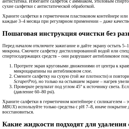
антистатика. Избегайте салфеток с аммиаком, этиловым спир
сухие салфетки с антистатической обработкой.
Храните салфетки в герметичном пластиковом контейнере или 
каждые 3–4 месяца при регулярном применении – даже качеств
Пошаговая инструкция очистки без раз
Перед началом отключите зажигание и дайте экрану остыть 5–1
микрона. Смочите салфетку дистиллированной водой или спе
спиртосодержащих средств – они разрушают антибликовое покры
Протрите экран круговыми движениями от центра к краям
микроцарапины на антибликовом слое.
Смените салфетку на сухую (той же плотности) и повтори
ScraperPro
), но только на остывшем экране – нагрев уве
Проверьте результат под углом 45° к источнику света. Е
(давление 60–80 psi).
Храните салфетки в герметичном контейнере с силикагелем – 
MBUX
) используйте только средства с pH 7–8, иначе покрытие
восстановиться.
Какие жидкости подходят для удаления