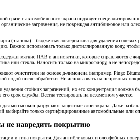
ной грязи с автомобильного экрана подходят специализированны
органические загрязнения, не повреждая антибликовое или олео
та (этанола) – бюджетная альтернатива для удаления солевых ра
цию. Важно: использовать только дистиллированную воду, чтоб
er, содержат мягкие ПАВ и антистатики, которые справляются с 
ка или стекла. Наносить только на микрофибру, а не непосредс
няют очистители на основе д-лимонена (например, Pingo Bitumen
ной водой после обработки. Не использовать на непрочных покр
удаления стойких загрязнений, но его концентрация должна бы
его срок службы. Всегда тестировать на незаметном участке.
ва для мытья окон разрушают защитные слои экрана. Даже разба
ний выбирайте только сертифицированные автомобильные или оп
бы не навредить покрытию
атации и типа покрытия. Для антибликовых и олеофобных поверх