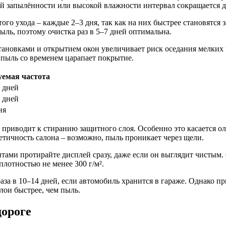
 запылённости или высокой влажности интервал сокращается д
го ухода – каждые 2–3 дня, так как на них быстрее становятся
ыль, поэтому очистка раз в 5–7 дней оптимальна.
тановками и открытием окон увеличивает риск оседания мелких 
 пыль со временем царапает покрытие.
уемая частота
7 дней
5 дней
ня
ь) приводит к стиранию защитного слоя. Особенно это касается 
метичность салона – возможно, пыль проникает через щели.
нтами протирайте дисплей сразу, даже если он выглядит чисты
плотностью не менее 300 г/м².
аза в 10–14 дней, если автомобиль хранится в гараже. Однако 
лои быстрее, чем пыль.
дороге