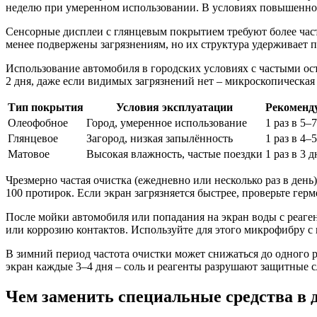
неделю при умеренном использовании. В условиях повышенной
Сенсорные дисплеи с глянцевым покрытием требуют более часто
менее подвержены загрязнениям, но их структура удерживает п
Использование автомобиля в городских условиях с частыми ос
2 дня, даже если видимых загрязнений нет – микроскопическая
Тип покрытия
Условия эксплуатации
Рекоменд
Олеофобное
Город, умеренное использование
1 раз в 5–
Глянцевое
Загород, низкая запылённость
1 раз в 4–
Матовое
Высокая влажность, частые поездки
1 раз в 3 д
Чрезмерно частая очистка (ежедневно или несколько раз в ден
100 протирок. Если экран загрязняется быстрее, проверьте гер
После мойки автомобиля или попадания на экран воды с реаге
или коррозию контактов. Используйте для этого микрофибру с 
В зимний период частота очистки может снижаться до одного р
экран каждые 3–4 дня – соль и реагенты разрушают защитные с
Чем заменить специальные средства в 