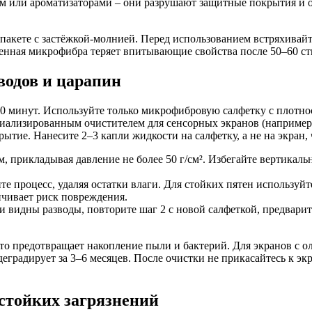
том или ароматизаторами – они разрушают защитные покрытия и
пакете с застёжкой-молнией. Перед использованием встряхивай
енная микрофибра теряет впитывающие свойства после 50–60 ст
водов и царапин
0 минут. Используйте только микрофибровую салфетку с плотнос
циализированным очистителем для сенсорных экранов (наприме
тие. Нанесите 2–3 капли жидкости на салфетку, а не на экран,
, прикладывая давление не более 50 г/см². Избегайте вертикал
те процесс, удаляя остатки влаги. Для стойких пятен использу
личивает риск повреждения.
сли видны разводы, повторите шаг 2 с новой салфеткой, предвар
это предотвращает накопление пыли и бактерий. Для экранов с
 деградирует за 3–6 месяцев. После очистки не прикасайтесь к э
 стойких загрязнений