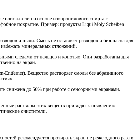
е очистители на основе изопропилового спирта с
фобное покрытие. Пример: продукты Liqui Moly Scheiben-
зводов и пыли. Смесь не оставляет разводов и безопасна для
ы избежать минеральных отложений.
жирными следами от пальцев и копотью. Они разработаны для
твенно на экран.
-Entferner). Вещество растворяет смолы без абразивного
ытиях.
ть снижена до 50% при работе с сенсорными экранами.
вленные растворы этих веществ приводят к появлению
тические очистители.
ностей рекомендуется протирать экран не реже одного раза в