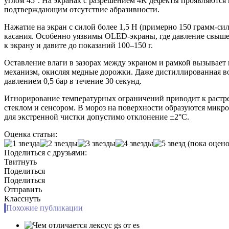
углом 45°. На экранах с разрешением 4K дефекты проявляются 
подтверждающим отсутствие абразивности.
Нажатие на экран с силой более 1,5 Н (примерно 150 грамм-с
касания. Особенно уязвимы OLED-экраны, где давление свыше
к экрану и давите до показаний 100–150 г.
Оставление влаги в зазорах между экраном и рамкой вызывае
механизм, окисляя медные дорожки. Даже дистиллированная вод
давлением 0,5 бар в течение 30 секунд.
Игнорирование температурных ограничений приводит к растре
стеклом и сенсором. В мороз на поверхности образуются мик
для экстренной чистки допустимо отклонение ±2°C.
Оценка статьи:
(пока оцено
Поделиться с друзьями:
Твитнуть
Поделиться
Поделиться
Отправить
Класснуть
Похожие публикации