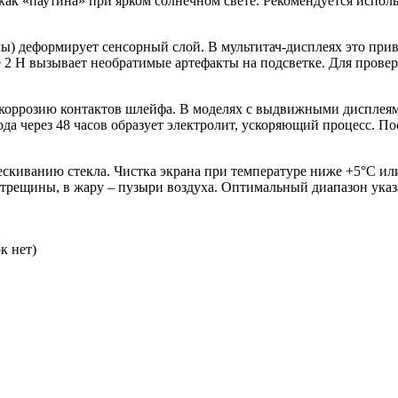
как «паутина» при ярком солнечном свете. Рекомендуется исполь
илы) деформирует сенсорный слой. В мультитач-дисплеях это пр
 2 Н вызывает необратимые артефакты на подсветке. Для провер
т коррозию контактов шлейфа. В моделях с выдвижными дисплея
а через 48 часов образует электролит, ускоряющий процесс. По
скиванию стекла. Чистка экрана при температуре ниже +5°C ил
ротрещины, в жару – пузыри воздуха. Оптимальный диапазон ука
к нет)