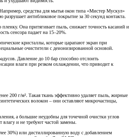
ль и ухудшают видимость.
 Например, средства для мытья окон типа «Мистер Мускул»
ю разрушает антибликовое покрытие за 30 секунд контакта.
 пленку. Она притягивает пыль, снижает точность касаний и
ость сенсора падает на 15–20%.
опические кристаллы, которые царапают экран при
специальные очистители с деионизированной основой.
адусов. Давление до 10 бар способно отслоить
нсации влаги при резком охлаждении, что приводит к
ее 200 г/м². Такая ткань эффективно удаляет пыль, жирные
 синтетических волокон – они оставляют микрочастицы,
ления, а большие неудобны для точечной очистки углов
влагу и не требуют частой замены.
олее 30%) или дистиллированную воду с добавлением