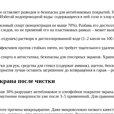
е оставляет разводов и безопасна для антибликовых покрытий. Н
Избегай водопроводной воды: содержащиеся в ней соли и хлор м
ловый спирт (концентрация не выше 70%). Разбавь его дистилл
я следов, но не применяй его на пластиковых рамках – может выз
з отдушек) раствори в дистиллированной воде (1–2 капли на 100
Эффективен против стойких пятен, но требует тщательного удале
 спирта и антистатика, безопасны для сенсорных экранов. Храни
и для рук, средства для стекол (содержат аммиак), ацетон, бен
рнатив лучше оставить загрязнение до возвращения в гараж – 
крана после чистки
ше 30% разрушает антибликовое и олеофобное покрытие экрана.
мутнение поверхности уже после 3–5 применений. Для сравнения
тоте причина микроцарапин. Даже микроволокно низкого качеств