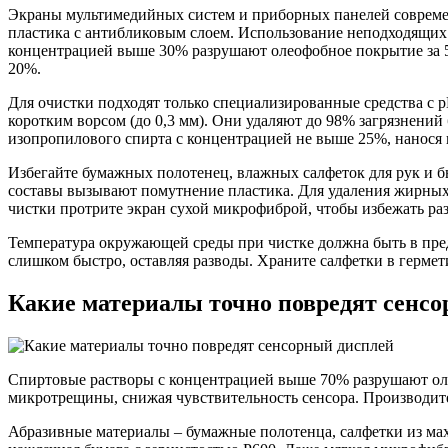
Экраны мультимедийных систем и приборных панелей современ
пластика с антибликовым слоем. Использование неподходящих
концентрацией выше 30% разрушают олеофобное покрытие за 5–
20%.
Для очистки подходят только специализированные средства с p
коротким ворсом (до 0,3 мм). Они удаляют до 98% загрязнени
изопропилового спирта с концентрацией не выше 25%, нанося их
Избегайте бумажных полотенец, влажных салфеток для рук и б
составы вызывают помутнение пластика. Для удаления жирных 
чистки протрите экран сухой микрофиброй, чтобы избежать ра
Температура окружающей среды при чистке должна быть в пре
слишком быстро, оставляя разводы. Храните салфетки в герме
Какие материалы точно повредят сенс
Спиртовые растворы с концентрацией выше 70% разрушают оле
микротрещины, снижая чувствительность сенсора. Производите
Абразивные материалы – бумажные полотенца, салфетки из мах