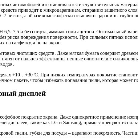
ных автомобилей изготавливаются из чувствительных материал
 средств приводит к микроцарапинам, стиранию защитного слоя
7 чисток, а абразивные салфетки оставляют царапины глубиной 
H 6,5–7,5 и без спирта, аммиака или ацетона. Оптимальный вар
й без риска повреждения поверхности. При сильных пятнах испо
 на салфетку, а не на экран.
ытовых чистящих средств. Даже мягкая бумага содержит древес
пятен от пальцев эффективны пенные очистители с силиконовым
зводов.
делах +10…+30°C. При низких температурах покрытие становитс
тичном пакете, чтобы избежать попадания пыли, которая может 
орный дисплей
офобное покрытие экрана. Даже однократное применение изопр
ли дисплеев, такие как LG и Samsung, прямо запрещают использ
ровой ткани, губки для посуды – царапают поверхность. Части