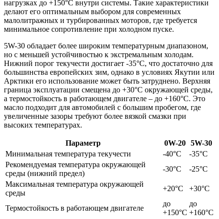
нагрузках до +150°C внутри системы. Такие характеристики
делают его оптимальным выбором для современных
малолитражных и турбированных моторов, где требуется
минимальное сопротивление при холодном пуске.
5W-30 обладает более широким температурным диапазоном,
но с меньшей устойчивостью к экстремальным холодам.
Нижний порог текучести достигает -35°C, что достаточно для
большинства европейских зим, однако в условиях Якутии или
Арктики его использование может быть затруднено. Верхняя
граница эксплуатации смещена до +30°C окружающей среды,
а термостойкость в работающем двигателе – до +160°C. Это
масло подходит для автомобилей с большим пробегом, где
увеличенные зазоры требуют более вязкой смазки при
высоких температурах.
Параметр
0W-20
5W-30
Минимальная температура текучести
-40°C
-35°C
Рекомендуемая температура окружающей
-30°C
-25°C
среды (нижний предел)
Максимальная температура окружающей
+20°C
+30°C
среды
до
до
Термостойкость в работающем двигателе
+150°C
+160°C