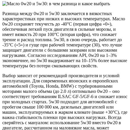
Разница между 0w20 и 5w30 заключается в вязкостных
характеристиках при низких и высоких температурах. Масло
0w20 сохраняет текучесть до -40°C (первая цифра «0»),
обеспечивая легкий пуск двигателя в сильные морозы, и
имеет вязкость 20 при 100°C (вторая цифра), что снижает
трение и расход топлива. 5w30, в свою очередь, работает до
-35°C («5») и гуще при рабочей температуре (30), что лучше
защищает двигатели с большими зазорами или высокими
нагрузками. Согласно исследованиям API, 0w20 на 1–3%
экономичнее, но 5w30 выдерживает на 10–15% более высокие
температуры без потери смазывающих свойств.
Выбор зависит от рекомендаций производителя и условий
эксплуатации. Для современных японских и европейских
автомобилей (Toyota, Honda, BMW) с турбированными
моторами малого объема (до 2.0 л) оптимально 0w20 – оно
соответствует требованиям ILSAC GF-5/GF-6 и снижает износ
при холодных стартах. 5w30 подходит для автомобилей с
пробегом свыше 100 000 км, дизельных двигателей или
машин, эксплуатируемых в жарком климате (выше +30°C), где
важна стабильность пленки при высоких нагрузках. Всегда
сверяйтесь с мануалом: использование 5w30 вместо 0w20 в
двигателе, рассчитанном на маловязкие масла, может