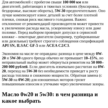
Для автомобилей с пробегом свыше
100 000 км
или
двигателей, работающих в тяжелых условиях (буксировка,
бездорожье, высокие обороты),
5W-30
предпочтительнее. Оно
лучше компенсирует износ деталей за счет более плотной
пленки, снижая риск масляного голодания. Важно:
отклонение от рекомендаций производителя может привести
к увеличению расхода масла, ускоренному износу или даже
поломке. Перед выбором проверьте допуски в сервисной
книжке – некоторые двигатели (например, турбированные
или дизельные) требуют строгого соблюдения спецификаций
API SN, ILSAC GF-5
или
ACEA C2/C3
.
Экономия на масле не оправдана: разница в цене между
0W-
20
и
5W-30
одного бренда обычно не превышает
10–15%
, но
неправильный выбор может обернуться ремонтом на
50 000–
200 000 рублей
. Если двигатель изначально рассчитан на
0W-
20
, переход на
5W-30
без необходимости приведет к росту
расхода топлива и снижению мощности. Обратная замена (с
5W-30
на
0W-20
) для изношенных моторов грозит
повышенным износом и утечками через увеличенные зазоры.
Масло 0w20 и 5w30: в чем разница и
какое выбрать