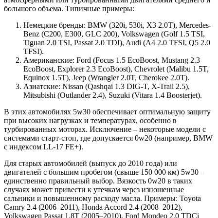
большого объема. Типичные примеры:
Немецкие бренды: BMW (320i, 530i, X3 2.0T), Mercedes-
Benz (C200, E300, GLC 200), Volkswagen (Golf 1.5 TSI,
Tiguan 2.0 TSI, Passat 2.0 TDI), Audi (A4 2.0 TFSI, Q5 2.0
TFSI).
Американские: Ford (Focus 1.5 EcoBoost, Mustang 2.3
EcoBoost, Explorer 2.3 EcoBoost), Chevrolet (Malibu 1.5T,
Equinox 1.5T), Jeep (Wrangler 2.0T, Cherokee 2.0T).
Азиатские: Nissan (Qashqai 1.3 DIG-T, X-Trail 2.5),
Mitsubishi (Outlander 2.4), Suzuki (Vitara 1.4 Boosterjet).
В этих автомобилях 5w30 обеспечивает оптимальную защиту
при высоких нагрузках и температурах, особенно в
турбированных моторах. Исключение – некоторые модели с
системами старт-стоп, где допускается 0w20 (например, BMW
с индексом LL-17 FE+).
Для старых автомобилей (выпуск до 2010 года) или
двигателей с большим пробегом (свыше 150 000 км) 5w30 –
единственно правильный выбор. Вязкость 0w20 в таких
случаях может привести к утечкам через изношенные
сальники и повышенному расходу масла. Примеры: Toyota
Camry 2.4 (2006–2011), Honda Accord 2.4 (2008–2012),
Volkswagen Passat 1.8T (2005–2010), Ford Mondeo 2.0 TDCi