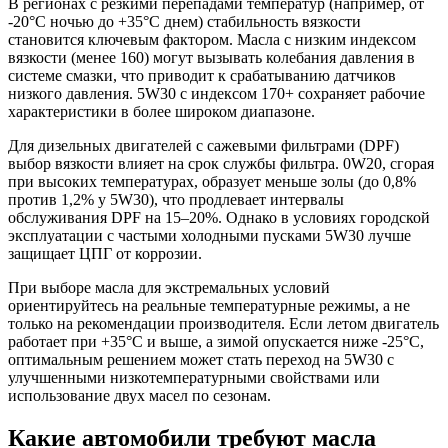
В регионах с резкими перепадами температур (например, от
-20°C ночью до +35°C днем) стабильность вязкости
становится ключевым фактором. Масла с низким индексом
вязкости (менее 160) могут вызывать колебания давления в
системе смазки, что приводит к срабатыванию датчиков
низкого давления. 5W30 с индексом 170+ сохраняет рабочие
характеристики в более широком диапазоне.
Для дизельных двигателей с сажевыми фильтрами (DPF)
выбор вязкости влияет на срок службы фильтра. 0W20, сгорая
при высоких температурах, образует меньше золы (до 0,8%
против 1,2% у 5W30), что продлевает интервалы
обслуживания DPF на 15–20%. Однако в условиях городской
эксплуатации с частыми холодными пусками 5W30 лучше
защищает ЦПГ от коррозии.
При выборе масла для экстремальных условий
ориентируйтесь на реальные температурные режимы, а не
только на рекомендации производителя. Если летом двигатель
работает при +35°C и выше, а зимой опускается ниже -25°C,
оптимальным решением может стать переход на 5W30 с
улучшенными низкотемпературными свойствами или
использование двух масел по сезонам.
Какие автомобили требуют масла