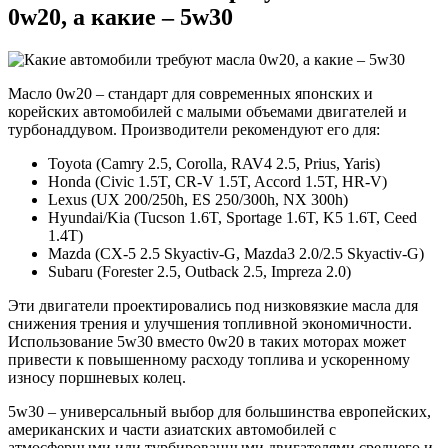
0w20, а какие – 5w30
Масло 0w20 – стандарт для современных японских и
корейских автомобилей с малыми объемами двигателей и
турбонаддувом. Производители рекомендуют его для:
Toyota (Camry 2.5, Corolla, RAV4 2.5, Prius, Yaris)
Honda (Civic 1.5T, CR-V 1.5T, Accord 1.5T, HR-V)
Lexus (UX 200/250h, ES 250/300h, NX 300h)
Hyundai/Kia (Tucson 1.6T, Sportage 1.6T, K5 1.6T, Ceed
1.4T)
Mazda (CX-5 2.5 Skyactiv-G, Mazda3 2.0/2.5 Skyactiv-G)
Subaru (Forester 2.5, Outback 2.5, Impreza 2.0)
Эти двигатели проектировались под низковязкие масла для
снижения трения и улучшения топливной экономичности.
Использование 5w30 вместо 0w20 в таких моторах может
привести к повышенному расходу топлива и ускоренному
износу поршневых колец.
5w30 – универсальный выбор для большинства европейских,
американских и части азиатских автомобилей с
атмосферными или турбированными двигателями среднего и