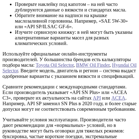
Проверьте наклейку под капотом – на ней часто
дублируются данные о вязкости и стандартах масла.
Обратите внимание на надписи на крышке
маслозаливной горловины. Например, «SAE 5W-30»
или «API SP/ILSAC GF-6».
Изучите сервисную книжку: в ней могут быть указаны
альтернативные варианты масел для разных
климатических условий.
Используйте официальные онлайн-инструменты
производителей. У большинства брендов есть калькуляторы
подбора масла:
Toyota Oil Selector
,
BMW Oil Finder
,
Hyundai Oil
Selector
. Введите модель, двигатель и регион – система выдаст
одобренные варианты с указанием вязкости и спецификаций.
Сравните рекомендации с международными стандартами.
Если производитель указывает «API SN Plus» или «ACEA
C3», проверьте их актуальность на сайтах
API
или
ACEA
.
Например, API SP заменил SN Plus в 2020 году, и более старые
допуски могут не соответствовать современным требованиям.
Учитывайте условия эксплуатации. Производители часто
дают рекомендации для «нормальных» условий, но в
руководстве могут быть оговорки для тяжелых режимов:
буксировка, частые короткие поездки, экстремальные