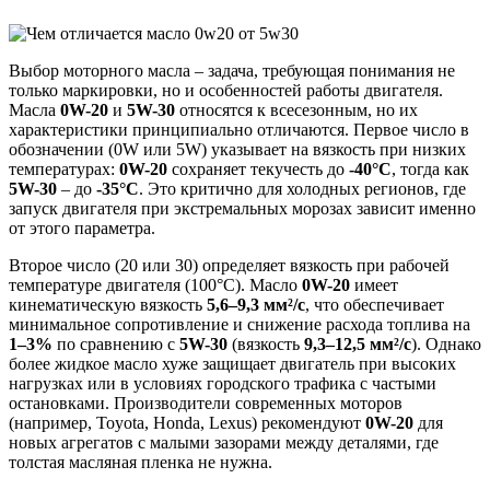
Выбор моторного масла – задача, требующая понимания не
только маркировки, но и особенностей работы двигателя.
Масла
0W-20
и
5W-30
относятся к всесезонным, но их
характеристики принципиально отличаются. Первое число в
обозначении (0W или 5W) указывает на вязкость при низких
температурах:
0W-20
сохраняет текучесть до
-40°C
, тогда как
5W-30
– до
-35°C
. Это критично для холодных регионов, где
запуск двигателя при экстремальных морозах зависит именно
от этого параметра.
Второе число (20 или 30) определяет вязкость при рабочей
температуре двигателя (100°C). Масло
0W-20
имеет
кинематическую вязкость
5,6–9,3 мм²/с
, что обеспечивает
минимальное сопротивление и снижение расхода топлива на
1–3%
по сравнению с
5W-30
(вязкость
9,3–12,5 мм²/с
). Однако
более жидкое масло хуже защищает двигатель при высоких
нагрузках или в условиях городского трафика с частыми
остановками. Производители современных моторов
(например, Toyota, Honda, Lexus) рекомендуют
0W-20
для
новых агрегатов с малыми зазорами между деталями, где
толстая масляная пленка не нужна.