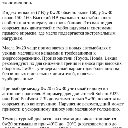
экономичность.
Индекс вязкости (ИВ) у 0w20 обычно выше 160, у 5w30 –
около 150–160. Высокий ИВ указывает на стабильность
свойств при температурных колебаниях. Это важно для
современных двигателей с турбонаддувом и системами
прямого впрыска, где масло подвергается экстремальным
нагрузкам.
Масла 0w20 чаще применяются в новых автомобилях с
узкими масляными каналами и требованиями к
энергосбережению. Производители (Toyota, Honda, Lexus)
рекомендуют их для снижения трения и износа при высоких
оборотах. 5w30 – универсальный вариант для большинства
бензиновых и дизельных двигателей, включая
турбированные.
При выборе между 0w20 и 5w30 учитывайте допуски
автопроизводителя. Например, для двигателей Subaru EJ25
или Ford EcoBoost 2.3L допустимо только 5w30, несмотря на
современную конструкцию. Нарушение рекомендаций может
привести к ускоренному износу или масляному голоданию.
Температурный диапазон эксплуатации также отличается.
0w20 оптимально при -40°C до +20°C (кратковременно до