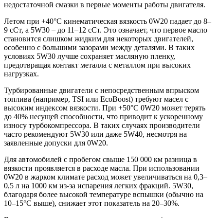
недостаточной смазки в первые моменты работы двигателя.
Летом при +40°C кинематическая вязкость 0W20 падает до 8–
9 сСт, а 5W30 – до 11–12 сСт. Это означает, что первое масло
становится слишком жидким для некоторых двигателей,
особенно с большими зазорами между деталями. В таких
условиях 5W30 лучше сохраняет масляную пленку,
предотвращая контакт металла с металлом при высоких
нагрузках.
Турбированные двигатели с непосредственным впрыском
топлива (например, TSI или EcoBoost) требуют масел с
высоким индексом вязкости. При +50°C 0W20 может терять
до 40% несущей способности, что приводит к ускоренному
износу турбокомпрессора. В таких случаях производители
часто рекомендуют 5W30 или даже 5W40, несмотря на
заявленные допуски для 0W20.
Для автомобилей с пробегом свыше 150 000 км разница в
вязкости проявляется в расходе масла. При использовании
0W20 в жарком климате расход может увеличиваться на 0,3–
0,5 л на 1000 км из-за испарения легких фракций. 5W30,
благодаря более высокой температуре вспышки (обычно на
10–15°C выше), снижает этот показатель на 20–30%.