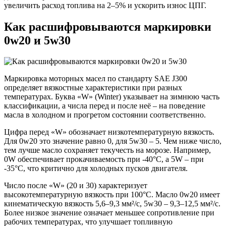
увеличить расход топлива на 2–5% и ускорить износ ЦПГ.
Как расшифровываются маркировки
0w20 и 5w30
Маркировка моторных масел по стандарту SAE J300
определяет вязкостные характеристики при разных
температурах. Буква «W» (Winter) указывает на зимнюю часть
классификации, а числа перед и после неё – на поведение
масла в холодном и прогретом состоянии соответственно.
Цифра перед «W» обозначает низкотемпературную вязкость.
Для 0w20 это значение равно 0, для 5w30 – 5. Чем ниже число,
тем лучше масло сохраняет текучесть на морозе. Например,
0W обеспечивает прокачиваемость при -40°C, а 5W – при
-35°C, что критично для холодных пусков двигателя.
Число после «W» (20 и 30) характеризует
высокотемпературную вязкость при 100°C. Масло 0w20 имеет
кинематическую вязкость 5,6–9,3 мм²/с, 5w30 – 9,3–12,5 мм²/с.
Более низкое значение означает меньшее сопротивление при
рабочих температурах, что улучшает топливную