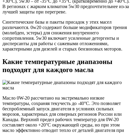
+30°C), 5w30 – от -35°C до +35°C (кратковременно до +40°C).
В регионах с жарким климатом 5w30 предпочтительнее из-за
лучшей защиты при перегреве.
Синтетические базы и пакеты присадок у этих масел
различаются. 0w20 содержит больше модификаторов трения
(молибден, эстеры) для снижения внутреннего
сопротивления. 5w30 включает усиленные детергенты и
дисперсанты для работы с сажевыми отложениями,
характерными для дизелей и старых бензиновых моторов.
Какие температурные диапазоны
подходят для каждого масла
Масло 0W-20 рассчитано на экстремально низкие
температуры, сохраняя текучесть до -40°C. Это позволяет
беспроблемный запуск двигателя в условиях сильных
морозов, характерных для северных регионов России или
Канады. Верхний предел рабочих температур для 0W-20
составляет около +20°C окружающей среды, но при этом
масло эффективно отводит тепло от деталей двигателя при