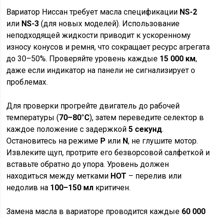
Вариатор Ниссан требует масла спецификации
NS-2
или
NS-3
(для новых моделей). Использование
неподходящей жидкости приводит к ускоренному
износу конусов и ремня, что сокращает ресурс агрегата
до 30–50%. Проверяйте уровень каждые
15 000 км
,
даже если индикатор на панели не сигнализирует о
проблемах.
Для проверки прогрейте двигатель до рабочей
температуры (
70–80°C
), затем переведите селектор в
каждое положение с задержкой
5 секунд
.
Остановитесь на режиме
P
или
N
, не глушите мотор.
Извлеките щуп, протрите его безворсовой салфеткой и
вставьте обратно до упора. Уровень должен
находиться между метками
HOT
– перелив или
недолив на
100–150 мл
критичен.
Замена масла в вариаторе проводится каждые
60 000