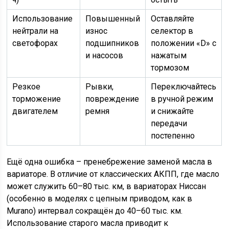
Использование
Повышенный
Оставляйте
нейтрали на
износ
селектор в
светофорах
подшипников
положении «D» с
и насосов
нажатым
тормозом
Резкое
Рывки,
Переключайтесь
торможение
повреждение
в ручной режим
двигателем
ремня
и снижайте
передачи
постепенно
Ещё одна ошибка – пренебрежение заменой масла в
вариаторе. В отличие от классических АКПП, где масло
может служить 60–80 тыс. км, в вариаторах Ниссан
(особенно в моделях с цепным приводом, как в
Murano) интервал сокращён до 40–60 тыс. км.
Использование старого масла приводит к