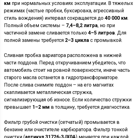
км
при нормальных условиях эксплуатации. В тяжелых
режимах (частые пробки, буксировка, агрессивный
стиль вождения) интервал сокращается до
40 000 км
.
Полный объем системы –
7,4–8,2 литра
, но при
частичной замене сливается только
4–5 литров
. Для
полной замены требуется
2–3 цикла
с промывкой.
Сливная пробка вариатора расположена в нижней
части поддона. Перед откручиванием убедитесь, что
автомобиль стоит на ровной поверхности, иначе часть
старого масла останется в гидротрансформаторе.
После слива снимите поддон – на его магнитах
скапливается металлическая стружка,
сигнализирующая об износе. Если количество стружки
превышает
1–2 мм
в толщину, требуется диагностика.
Фильтр грубой очистки (сетчатый) промывается в
бензине или очистителе карбюратора. Фильтр тонкой
очистки (
артикул 31726-3JX0A
) меняется при каждой