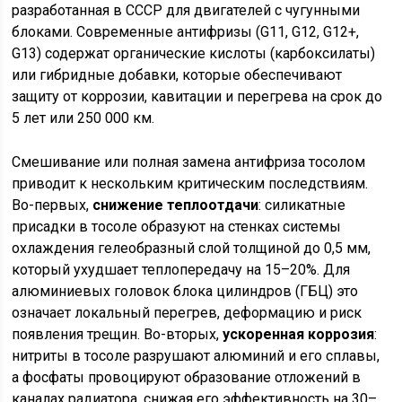
разработанная в СССР для двигателей с чугунными
блоками. Современные антифризы (G11, G12, G12+,
G13) содержат органические кислоты (карбоксилаты)
или гибридные добавки, которые обеспечивают
защиту от коррозии, кавитации и перегрева на срок до
5 лет или 250 000 км.
Смешивание или полная замена антифриза тосолом
приводит к нескольким критическим последствиям.
Во-первых,
снижение теплоотдачи
: силикатные
присадки в тосоле образуют на стенках системы
охлаждения гелеобразный слой толщиной до 0,5 мм,
который ухудшает теплопередачу на 15–20%. Для
алюминиевых головок блока цилиндров (ГБЦ) это
означает локальный перегрев, деформацию и риск
появления трещин. Во-вторых,
ускоренная коррозия
:
нитриты в тосоле разрушают алюминий и его сплавы,
а фосфаты провоцируют образование отложений в
каналах радиатора, снижая его эффективность на 30–