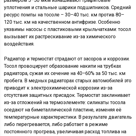
размером 5–50 мкм изнашивают графитовые
уплотнения и стальные шарики подшипников. Средний
ресурс помпы на тосоле – 30–40 тыс. км против 80–
120 тыс. км на качественном антифризе. Особенно
уязвимы насосы с пластиковыми крыльчатками: тосол
вызывает их растрескивание из-за химического
воздействия.
Радиатор и термостат страдают от засоров и коррозии.
Тосол провоцирует образование накипи на трубках
радиатора, сужая их сечение на 40–60% за 50 тыс. км
пробега. В медных радиаторах старых автомобилей это
приводит к электрохимической коррозии из-за
отсутствия защитных присадок. Термостат заклинивает
из-за отложений на термоэлементе: силикаты тосола
оседают на биметаллической пластине, изменяя её
температурные характеристики. В результате двигатель
либо перегревается, либо работает в режиме
постоянного прогрева, увеличивая расход топлива на