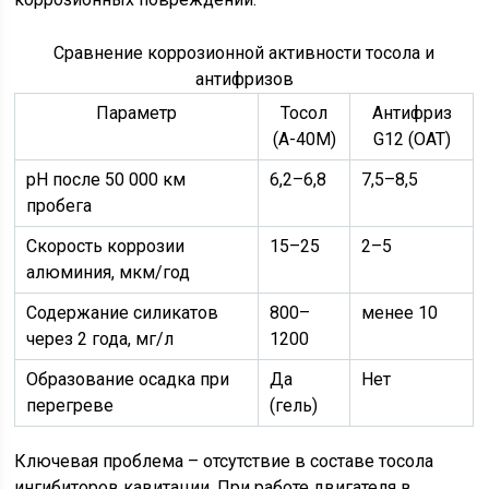
Сравнение коррозионной активности тосола и
антифризов
Параметр
Тосол
Антифриз
(А-40М)
G12 (OAT)
pH после 50 000 км
6,2–6,8
7,5–8,5
пробега
Скорость коррозии
15–25
2–5
алюминия, мкм/год
Содержание силикатов
800–
менее 10
через 2 года, мг/л
1200
Образование осадка при
Да
Нет
перегреве
(гель)
Ключевая проблема – отсутствие в составе тосола
ингибиторов кавитации. При работе двигателя в