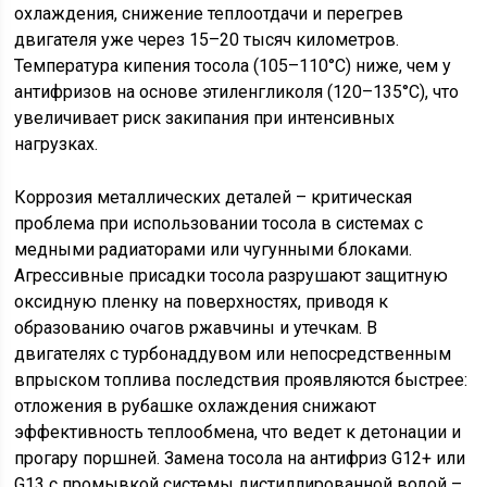
охлаждения, снижение теплоотдачи и перегрев
двигателя уже через 15–20 тысяч километров.
Температура кипения тосола (105–110°C) ниже, чем у
антифризов на основе этиленгликоля (120–135°C), что
увеличивает риск закипания при интенсивных
нагрузках.
Коррозия металлических деталей – критическая
проблема при использовании тосола в системах с
медными радиаторами или чугунными блоками.
Агрессивные присадки тосола разрушают защитную
оксидную пленку на поверхностях, приводя к
образованию очагов ржавчины и утечкам. В
двигателях с турбонаддувом или непосредственным
впрыском топлива последствия проявляются быстрее:
отложения в рубашке охлаждения снижают
эффективность теплообмена, что ведет к детонации и
прогару поршней. Замена тосола на антифриз G12+ или
G13 с промывкой системы дистиллированной водой –