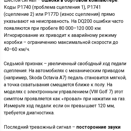
Шестой сигнал –
ошибки в бортовом компьютере
.
Коды P1740 (проблема сцепления 1), P1741
(сцепление 2) или P177D (износ сцепления) прямо
указывают на неисправность. На DQ200 ошибки часто
появляются при пробеге 80 000–120 000 км.
Игнорирование их приводит к аварийному режиму
коробки – ограничению максимальной скорости до
40–60 км/ч.
Седьмой признак –
увеличенный свободный ход педали
сцепления
. На автомобилях с механическим приводом
(например, Skoda Octavia A7) педаль становится мягкой,
а точка схватывания смещается ближе к полу. На
моделях с электронным управлением (VW Golf 7) этот
симптом проявляется как «провал» при нажатии на газ.
Измерьте ход педали: если он превышает 120 мм,
требуется диагностика.
Последний тревожный сигнал –
посторонние звуки