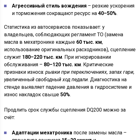
Агрессивный стиль вождения
– резкие ускорения
и торможения сокращают ресурс на
40–50%
.
Статистика из автосервисов показывает: у
владельцев, соблюдающих регламент ТО (замена
масла в мехатронике каждые
60 тыс. км
,
использование оригинальных расходников), сцепление
служит
180–220 тыс. км
. При игнорировании
обслуживания –
80–120 тыс. км
. Критические
признаки износа:
рывки при переключениях, запах гари,
увеличенный свободный ход педали
. Диагностика на
стенде выявляет падение давления в гидросистеме и
износ накладок свыше
50%
.
Продлить срок службы сцепления DQ200 можно за
счёт:
Адаптации мехатроника
после замены масла –