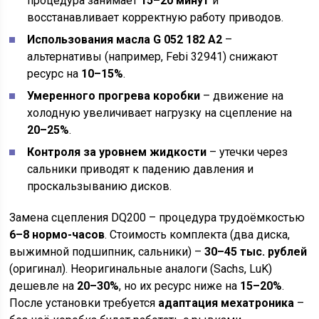
процедура занимает
15–20 минут
и
восстанавливает корректную работу приводов.
Использования масла G 052 182 A2
–
альтернативы (например, Febi 32941) снижают
ресурс на
10–15%
.
Умеренного прогрева коробки
– движение на
холодную увеличивает нагрузку на сцепление на
20–25%
.
Контроля за уровнем жидкости
– утечки через
сальники приводят к падению давления и
проскальзыванию дисков.
Замена сцепления DQ200 – процедура трудоёмкостью
6–8 нормо-часов
. Стоимость комплекта (два диска,
выжимной подшипник, сальники) –
30–45 тыс. рублей
(оригинал). Неоригинальные аналоги (Sachs, LuK)
дешевле на
20–30%
, но их ресурс ниже на
15–20%
.
После установки требуется
адаптация мехатроника
–