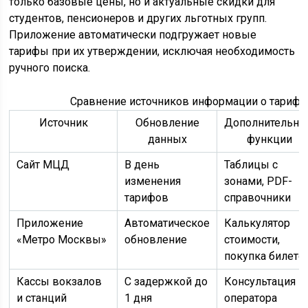
только базовые цены, но и актуальные скидки для
студентов, пенсионеров и других льготных групп.
Приложение автоматически подгружает новые
тарифы при их утверждении, исключая необходимость
ручного поиска.
Сравнение источников информации о тариф
Источник
Обновление
Дополнительн
данных
функции
Сайт МЦД
В день
Таблицы с
изменения
зонами, PDF-
тарифов
справочники
Приложение
Автоматическое
Калькулятор
«Метро Москвы»
обновление
стоимости,
покупка билето
Кассы вокзалов
С задержкой до
Консультация
и станций
1 дня
оператора