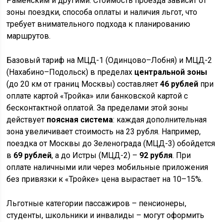
Раменским и другими. Стоимость проезда зависит от
зоны поездки, способа оплаты и наличия льгот, что
требует внимательного подхода к планированию
маршрутов.
Базовый тариф на МЦД-1 (Одинцово–Лобня) и МЦД-2
(Нахабино–Подольск) в пределах
центральной зоны
(до 20 км от границ Москвы) составляет
46 рублей
при
оплате картой «Тройка» или банковской картой с
бесконтактной оплатой. За пределами этой зоны
действует
поясная система
: каждая дополнительная
зона увеличивает стоимость на 23 рубля. Например,
поездка от Москвы до Зеленограда (МЦД-3) обойдется
в
69 рублей
, а до Истры (МЦД-2) –
92 рубля
. При
оплате наличными или через мобильные приложения
без привязки к «Тройке» цена вырастает на 10–15%.
Льготные категории пассажиров – пенсионеры,
студенты, школьники и инвалиды – могут оформить