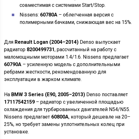
совместимая с системами Start/Stop.
Nissens:
60780A
– облегченная версия с
полимерными бачками, снижающая вес на 15%.
Для
Renault Logan (2004–2014)
Denso выпускает
радиатор
8200499731
, рассчитанный на работу с
маломощными моторами 1.4/1.6. Nissens предлагает
60790A
– усиленную модель с дополнительными
ребрами жесткости, рекомендованную для
эксплуатации в жарком климате.
На
BMW 3 Series (E90, 2005–2013)
Denso поставляет
17117542159
– радиатор с увеличенной площадью
охлаждения для турбированных двигателей N54/N55.
Nissens предлагает
60800A
, который дешевле на 20–
25%, но требует замены уплотнительных колец при
установке.