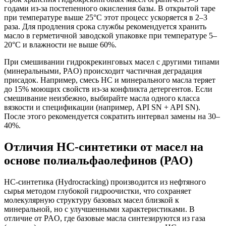
годами из-за постепенного окисления базы. В открытой таре
при температуре выше 25°C этот процесс ускоряется в 2–3
раза. Для продления срока службы рекомендуется хранить
масло в герметичной заводской упаковке при температуре 5–
20°C и влажности не выше 60%.
При смешивании гидрокрекинговых масел с другими типами
(минеральными, PAO) происходит частичная деградация
присадок. Например, смесь HC и минерального масла теряет
до 15% моющих свойств из-за конфликта детергентов. Если
смешивание неизбежно, выбирайте масла одного класса
вязкости и спецификации (например, API SN + API SN).
После этого рекомендуется сократить интервал замены на 30–
40%.
Отличия HC-синтетики от масел на
основе полиальфаолефинов (PAO)
HC-синтетика (Hydrocracking) производится из нефтяного
сырья методом глубокой гидроочистки, что сохраняет
молекулярную структуру базовых масел близкой к
минеральной, но с улучшенными характеристиками. В
отличие от PAO, где базовые масла синтезируются из газа