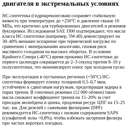
двигателя в экстремальных условиях
HC-синтетика (гидрокрекинговая) сохраняет стабильную
вязкость при температурах до +250°C и давлении свыше 10
МПа, что критично для турбированных двигателей и режимов
буксировки. Исследования SAE J300 подтверждают, что масла
класса HC-синтетики (например, 5W-40) демонстрируют на
30–40% меньшее испарение при термической нагрузке по
сравнению с минеральными аналогами, снижая риск
масляного голодания на высоких оборотах. В условиях
Крайнего Севера (-40°C) время прокачки HC-синтетики до
первого цилиндра сокращается до 2–3 секунд против 8–10 у
полусинтетики, что минимизирует износ при холодном пуске.
При эксплуатации в пустынных регионах (+50°C) HC-
синтетика формирует пленку толщиной 0,5–0,7 мкм,
устойчивую к сдвиговым нагрузкам, предотвращая задиры в
парах трения. В гоночных режимах (12 000 об/мин) такие
масла снижают коэффициент трения на 15–20% за счет
присадок молибдена и цинка, продлевая ресурс ЦПГ на 15–25
тыс. км. Для дизелей с сажевыми фильтрами (DPF)
рекомендуется HC-синтетика с низким содержанием SAPS
(сульфатной золы <0,8%), чтобы избежать засорения фильтра
при частых коротких поездках.