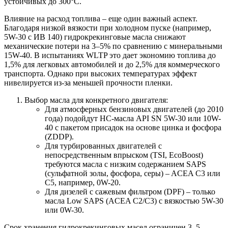
устойчивых до 300°C.
Влияние на расход топлива – еще один важный аспект.
Благодаря низкой вязкости при холодном пуске (например,
5W-30 с ИВ 140) гидрокрекинговые масла снижают
механические потери на 3–5% по сравнению с минеральными
15W-40. В испытаниях WLTP это дает экономию топлива до
1,5% для легковых автомобилей и до 2,5% для коммерческого
транспорта. Однако при высоких температурах эффект
нивелируется из-за меньшей прочности пленки.
Выбор масла для конкретного двигателя:
Для атмосферных бензиновых двигателей (до 2010
года) подойдут HC-масла API SN 5W-30 или 10W-
40 с пакетом присадок на основе цинка и фосфора
(ZDDP).
Для турбированных двигателей с
непосредственным впрыском (TSI, EcoBoost)
требуются масла с низким содержанием SAPS
(сульфатной золы, фосфора, серы) – ACEA C3 или
C5, например, 0W-20.
Для дизелей с сажевым фильтром (DPF) – только
масла Low SAPS (ACEA C2/C3) с вязкостью 5W-30
или 0W-30.
Срок хранения гидрокрекинговых масел ограничен 3–5