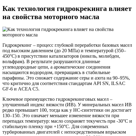
Как технология гидрокрекинга влияет
на свойства моторного масла
Гидрокрекинг – процесс глубокой переработки базовых масел
под высоким давлением (до 20 МПа) и температурой (350–
450°C) в присутствии катализаторов (никель, молибден,
вольфрам). В результате разрушаются длинные
углеводородные цепи, а ароматические соединения
насыщаются водородом, превращаясь в стабильные
парафины. Это снижает содержание серы и азота на 90–95%,
что критично для соответствия стандартам API SN, ILSAC
GF-6 и ACEA C5.
Ключевое преимущество гидрокрекинговых масел –
улучшенный индекс вязкости (ИВ). У минеральных масел ИВ
редко превышает 100, тогда как у HC-синтетики он достигает
130–150. Это означает меньшее изменение вязкости при
перепадах температур: масло сохраняет текучесть при -30°C и
стабильную пленку при +150°C. Для современных
турбированных двигателей с непосредственным впрыском