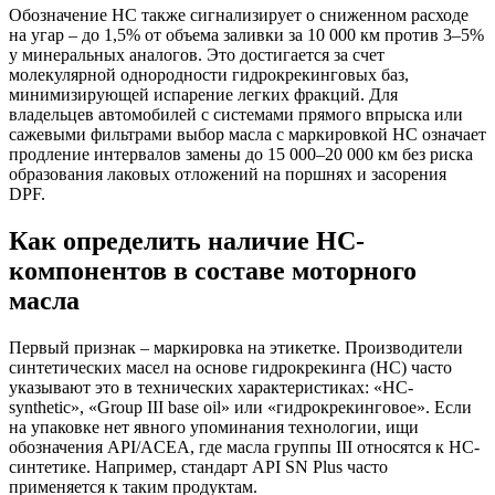
Обозначение HC также сигнализирует о сниженном расходе
на угар – до 1,5% от объема заливки за 10 000 км против 3–5%
у минеральных аналогов. Это достигается за счет
молекулярной однородности гидрокрекинговых баз,
минимизирующей испарение легких фракций. Для
владельцев автомобилей с системами прямого впрыска или
сажевыми фильтрами выбор масла с маркировкой HC означает
продление интервалов замены до 15 000–20 000 км без риска
образования лаковых отложений на поршнях и засорения
DPF.
Как определить наличие HC-
компонентов в составе моторного
масла
Первый признак – маркировка на этикетке. Производители
синтетических масел на основе гидрокрекинга (HC) часто
указывают это в технических характеристиках: «HC-
synthetic», «Group III base oil» или «гидрокрекинговое». Если
на упаковке нет явного упоминания технологии, ищи
обозначения API/ACEA, где масла группы III относятся к HC-
синтетике. Например, стандарт API SN Plus часто
применяется к таким продуктам.