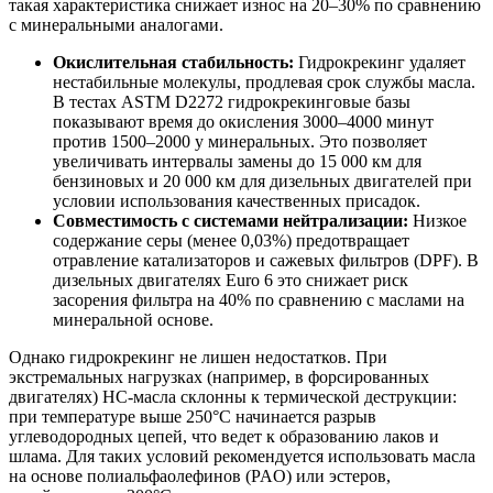
такая характеристика снижает износ на 20–30% по сравнению
с минеральными аналогами.
Окислительная стабильность:
Гидрокрекинг удаляет
нестабильные молекулы, продлевая срок службы масла.
В тестах ASTM D2272 гидрокрекинговые базы
показывают время до окисления 3000–4000 минут
против 1500–2000 у минеральных. Это позволяет
увеличивать интервалы замены до 15 000 км для
бензиновых и 20 000 км для дизельных двигателей при
условии использования качественных присадок.
Совместимость с системами нейтрализации:
Низкое
содержание серы (менее 0,03%) предотвращает
отравление катализаторов и сажевых фильтров (DPF). В
дизельных двигателях Euro 6 это снижает риск
засорения фильтра на 40% по сравнению с маслами на
минеральной основе.
Однако гидрокрекинг не лишен недостатков. При
экстремальных нагрузках (например, в форсированных
двигателях) HC-масла склонны к термической деструкции:
при температуре выше 250°C начинается разрыв
углеводородных цепей, что ведет к образованию лаков и
шлама. Для таких условий рекомендуется использовать масла
на основе полиальфаолефинов (PAO) или эстеров,