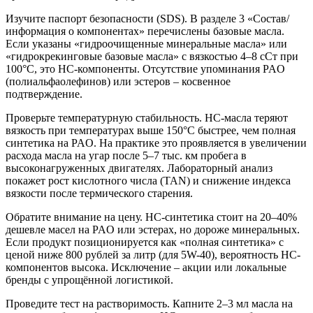
Изучите паспорт безопасности (SDS). В разделе 3 «Состав/
информация о компонентах» перечислены базовые масла.
Если указаны «гидроочищенные минеральные масла» или
«гидрокрекинговые базовые масла» с вязкостью 4–8 сСт при
100°C, это HC-компоненты. Отсутствие упоминания PAO
(полиальфаолефинов) или эстеров – косвенное
подтверждение.
Проверьте температурную стабильность. HC-масла теряют
вязкость при температурах выше 150°C быстрее, чем полная
синтетика на PAO. На практике это проявляется в увеличении
расхода масла на угар после 5–7 тыс. км пробега в
высоконагруженных двигателях. Лабораторный анализ
покажет рост кислотного числа (TAN) и снижение индекса
вязкости после термического старения.
Обратите внимание на цену. HC-синтетика стоит на 20–40%
дешевле масел на PAO или эстерах, но дороже минеральных.
Если продукт позиционируется как «полная синтетика» с
ценой ниже 800 рублей за литр (для 5W-40), вероятность HC-
компонентов высока. Исключение – акции или локальные
бренды с упрощённой логистикой.
Проведите тест на растворимость. Капните 2–3 мл масла на