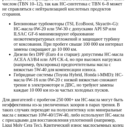
числом (TBN 10–12), так как HC-синтетика с TBN 6–8 может
не справляться с нейтрализацией кислотных продуктов
сгорания.
Бензиновые турбомоторы (TSI, EcoBoost, Skyactiv-G):
HC-масла 0W-20 или 5W-30 с допусками API SP или
ILSAC GF-6 минимизируют образование
низкотемпературных отложений и защищают турбину
от коксования. При пробеге свыше 100 000 км интервал
замены сокращают до 10 000 км.
Дизели без DPF (Euro 4 и старше): допустимы HC-масла
ACEA A3/B4 или API CK-4, но при высоких нагрузках
(например, буксировка) предпочтительны масла с
вязкостью 5W-40 для компенсации износа.
Гибридные системы (Toyota Hybrid, Honda i-MMD): HC-
масла 0W-16 или 0W-20 с низкой вязкостью снижают
трение в электромоторе и ДВС, но требуют замены
каждые 10 000 км из-за частых холодных пусков.
Для двигателей с пробегом 250 000+ км HC-масла могут быть
неэффективны из-за увеличенных зазоров в парах трения. В
таких случаях переходят на полусинтетику или минеральные
масла с вязкостью 10W-40/15W-40, либо используют HC-масла
с присадками для восстановления уплотнений (например,
Liqui Moly Cera Tec). Критический износ маслосъемных колец