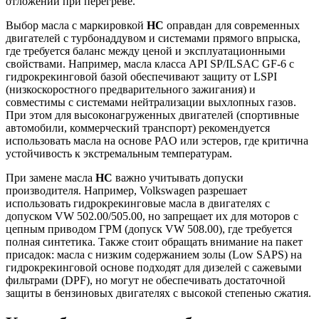
отложений при перегреве.
Выбор масла с маркировкой
HC
оправдан для современных
двигателей с турбонаддувом и системами прямого впрыска,
где требуется баланс между ценой и эксплуатационными
свойствами. Например, масла класса API SP/ILSAC GF-6 с
гидрокрекинговой базой обеспечивают защиту от LSPI
(низкоскоростного предварительного зажигания) и
совместимы с системами нейтрализации выхлопных газов.
При этом для высоконагруженных двигателей (спортивные
автомобили, коммерческий транспорт) рекомендуется
использовать масла на основе PAO или эстеров, где критична
устойчивость к экстремальным температурам.
При замене масла
HC
важно учитывать допуски
производителя. Например, Volkswagen разрешает
использовать гидрокрекинговые масла в двигателях с
допуском VW 502.00/505.00, но запрещает их для моторов с
цепным приводом ГРМ (допуск VW 508.00), где требуется
полная синтетика. Также стоит обращать внимание на пакет
присадок: масла с низким содержанием золы (Low SAPS) на
гидрокрекинговой основе подходят для дизелей с сажевыми
фильтрами (DPF), но могут не обеспечивать достаточной
защиты в бензиновых двигателях с высокой степенью сжатия.