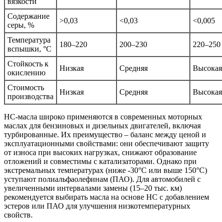
вязкости
Содержание
>0,03
<0,03
<0,005
серы, %
Температура
180–220
200–230
220–250
вспышки, °C
Стойкость к
Низкая
Средняя
Высокая
окислению
Стоимость
Низкая
Средняя
Высокая
производства
HC-масла широко применяются в современных моторных
маслах для бензиновых и дизельных двигателей, включая
турбированные. Их преимущество – баланс между ценой и
эксплуатационными свойствами: они обеспечивают защиту
от износа при высоких нагрузках, снижают образование
отложений и совместимы с катализаторами. Однако при
экстремальных температурах (ниже -30°C или выше 150°C)
уступают полиальфаолефинам (ПАО). Для автомобилей с
увеличенными интервалами замены (15–20 тыс. км)
рекомендуется выбирать масла на основе HC с добавлением
эстеров или ПАО для улучшения низкотемпературных
свойств.