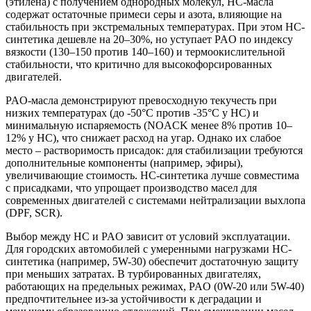
(этилена) с получением однородных молекул, HC-масла
содержат остаточные примеси серы и азота, влияющие на
стабильность при экстремальных температурах. При этом HC-
синтетика дешевле на 20–30%, но уступает PAO по индексу
вязкости (130–150 против 140–160) и термоокислительной
стабильности, что критично для высокофорсированных
двигателей.
PAO-масла демонстрируют превосходную текучесть при
низких температурах (до -50°C против -35°C у HC) и
минимальную испаряемость (NOACK менее 8% против 10–
12% у HC), что снижает расход на угар. Однако их слабое
место – растворимость присадок: для стабилизации требуются
дополнительные компоненты (например, эфиры),
увеличивающие стоимость. HC-синтетика лучше совместима
с присадками, что упрощает производство масел для
современных двигателей с системами нейтрализации выхлопа
(DPF, SCR).
Выбор между HC и PAO зависит от условий эксплуатации.
Для городских автомобилей с умеренными нагрузками HC-
синтетика (например, 5W-30) обеспечит достаточную защиту
при меньших затратах. В турбированных двигателях,
работающих на предельных режимах, PAO (0W-20 или 5W-40)
предпочтительнее из-за устойчивости к деградации и