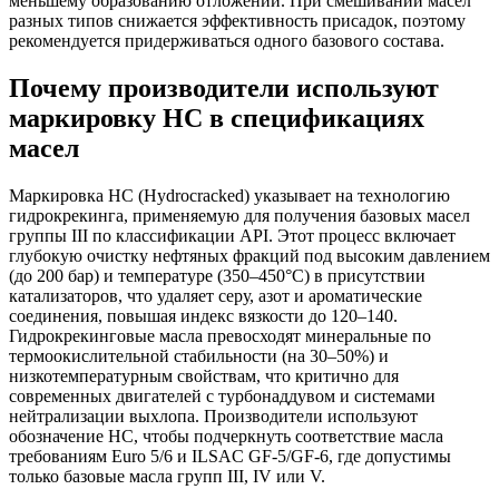
меньшему образованию отложений. При смешивании масел
разных типов снижается эффективность присадок, поэтому
рекомендуется придерживаться одного базового состава.
Почему производители используют
маркировку HC в спецификациях
масел
Маркировка HC (Hydrocracked) указывает на технологию
гидрокрекинга, применяемую для получения базовых масел
группы III по классификации API. Этот процесс включает
глубокую очистку нефтяных фракций под высоким давлением
(до 200 бар) и температуре (350–450°C) в присутствии
катализаторов, что удаляет серу, азот и ароматические
соединения, повышая индекс вязкости до 120–140.
Гидрокрекинговые масла превосходят минеральные по
термоокислительной стабильности (на 30–50%) и
низкотемпературным свойствам, что критично для
современных двигателей с турбонаддувом и системами
нейтрализации выхлопа. Производители используют
обозначение HC, чтобы подчеркнуть соответствие масла
требованиям Euro 5/6 и ILSAC GF-5/GF-6, где допустимы
только базовые масла групп III, IV или V.