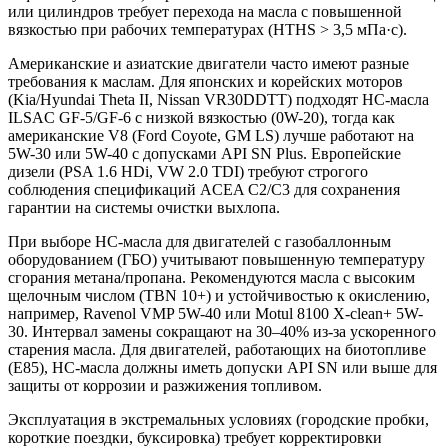
или цилиндров требует перехода на масла с повышенной
вязкостью при рабочих температурах (HTHS > 3,5 мПа·с).
Американские и азиатские двигатели часто имеют разные
требования к маслам. Для японских и корейских моторов
(Kia/Hyundai Theta II, Nissan VR30DDTT) подходят HC-масла
ILSAC GF-5/GF-6 с низкой вязкостью (0W-20), тогда как
американские V8 (Ford Coyote, GM LS) лучше работают на
5W-30 или 5W-40 с допусками API SN Plus. Европейские
дизели (PSA 1.6 HDi, VW 2.0 TDI) требуют строгого
соблюдения спецификаций ACEA C2/C3 для сохранения
гарантии на системы очистки выхлопа.
При выборе HC-масла для двигателей с газобаллонным
оборудованием (ГБО) учитывают повышенную температуру
сгорания метана/пропана. Рекомендуются масла с высоким
щелочным числом (TBN 10+) и устойчивостью к окислению,
например, Ravenol VMP 5W-40 или Motul 8100 X-clean+ 5W-
30. Интервал замены сокращают на 30–40% из-за ускоренного
старения масла. Для двигателей, работающих на биотопливе
(E85), HC-масла должны иметь допуски API SN или выше для
защиты от коррозии и разжижения топливом.
Эксплуатация в экстремальных условиях (городские пробки,
короткие поездки, буксировка) требует корректировки