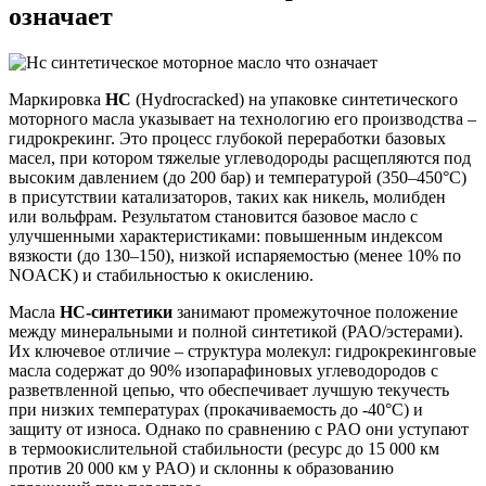
означает
Маркировка
HC
(Hydrocracked) на упаковке синтетического
моторного масла указывает на технологию его производства –
гидрокрекинг. Это процесс глубокой переработки базовых
масел, при котором тяжелые углеводороды расщепляются под
высоким давлением (до 200 бар) и температурой (350–450°C)
в присутствии катализаторов, таких как никель, молибден
или вольфрам. Результатом становится базовое масло с
улучшенными характеристиками: повышенным индексом
вязкости (до 130–150), низкой испаряемостью (менее 10% по
NOACK) и стабильностью к окислению.
Масла
HC-синтетики
занимают промежуточное положение
между минеральными и полной синтетикой (PAO/эстерами).
Их ключевое отличие – структура молекул: гидрокрекинговые
масла содержат до 90% изопарафиновых углеводородов с
разветвленной цепью, что обеспечивает лучшую текучесть
при низких температурах (прокачиваемость до -40°C) и
защиту от износа. Однако по сравнению с PAO они уступают
в термоокислительной стабильности (ресурс до 15 000 км
против 20 000 км у PAO) и склонны к образованию