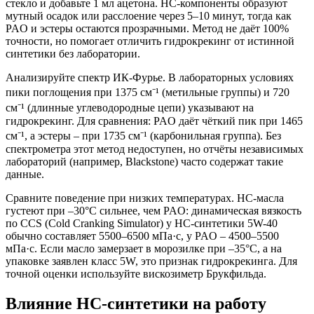
стекло и добавьте 1 мл ацетона. HC-компоненты образуют
мутный осадок или расслоение через 5–10 минут, тогда как
PAO и эстеры остаются прозрачными. Метод не даёт 100%
точности, но помогает отличить гидрокрекинг от истинной
синтетики без лаборатории.
Анализируйте спектр ИК-Фурье. В лабораторных условиях
пики поглощения при 1375 см⁻¹ (метильные группы) и 720
см⁻¹ (длинные углеводородные цепи) указывают на
гидрокрекинг. Для сравнения: PAO даёт чёткий пик при 1465
см⁻¹, а эстеры – при 1735 см⁻¹ (карбонильная группа). Без
спектрометра этот метод недоступен, но отчёты независимых
лабораторий (например, Blackstone) часто содержат такие
данные.
Сравните поведение при низких температурах. HC-масла
густеют при –30°C сильнее, чем PAO: динамическая вязкость
по CCS (Cold Cranking Simulator) у HC-синтетики 5W-40
обычно составляет 5500–6500 мПа·с, у PAO – 4500–5500
мПа·с. Если масло замерзает в морозилке при –35°C, а на
упаковке заявлен класс 5W, это признак гидрокрекинга. Для
точной оценки используйте вискозиметр Брукфильда.
Влияние HC-синтетики на работу