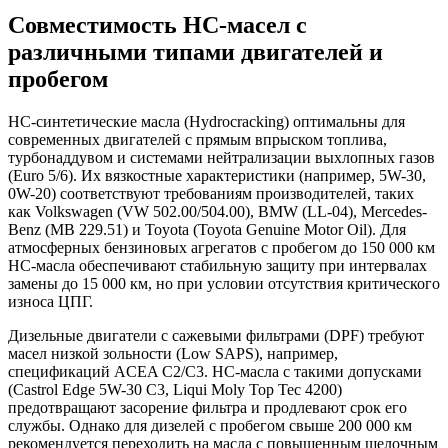
Совместимость HC-масел с
различными типами двигателей и
пробегом
HC-синтетические масла (Hydrocracking) оптимальны для
современных двигателей с прямым впрыском топлива,
турбонаддувом и системами нейтрализации выхлопных газов
(Euro 5/6). Их вязкостные характеристики (например, 5W-30,
0W-20) соответствуют требованиям производителей, таких
как Volkswagen (VW 502.00/504.00), BMW (LL-04), Mercedes-
Benz (MB 229.51) и Toyota (Toyota Genuine Motor Oil). Для
атмосферных бензиновых агрегатов с пробегом до 150 000 км
HC-масла обеспечивают стабильную защиту при интервалах
замены до 15 000 км, но при условии отсутствия критического
износа ЦПГ.
Дизельные двигатели с сажевыми фильтрами (DPF) требуют
масел низкой зольности (Low SAPS), например,
спецификаций ACEA C2/C3. HC-масла с такими допусками
(Castrol Edge 5W-30 C3, Liqui Moly Top Tec 4200)
предотвращают засорение фильтра и продлевают срок его
службы. Однако для дизелей с пробегом свыше 200 000 км
рекомендуется переходить на масла с повышенным щелочным