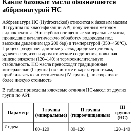
Какие базовые масла обозначаются
аббревиатурой HC
Аббревиатура HC (Hydrocracked) относится к базовым маслам
III группы по классификации API, полученным методом
гидрокрекинга. Это глубоко очищенные минеральные масла,
прошедшие каталитическую обработку водородом под
высоким давлением (до 200 бар) и температурой (350–450°C).
Процесс разрушает длинные углеводородные цепочки,
удаляет серу, азот и ароматические соединения, повышая
индекс вязкости (120–140) и термоокислительную
стабильность. HC-масла превосходят традиционные
минеральные (I группа) по чистоте и характеристикам,
приближаясь к синтетическим (IV группа), но сохраняют
более низкую стоимость.
В таблице приведены ключевые отличия HC-масел от других
групп по API:
III
I группа
II группа
Параметр
группа
(минеральные)
(гидроочищенные)
(HC)
Индекс
80–120
80–120
120–140