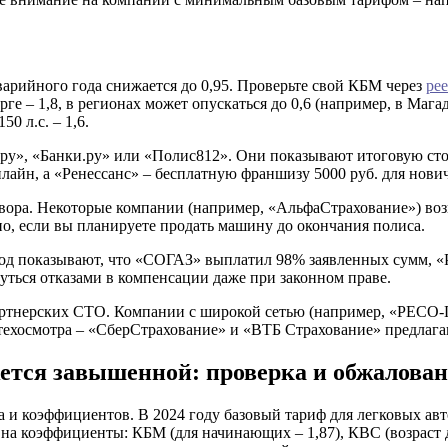
аварийного года снижается до 0,95. Проверьте свой КБМ через
ре
рге – 1,8, в регионах может опускаться до 0,6 (например, в Магад
50 л.с. – 1,6.
.ру», «Банки.ру» или «Полис812». Они показывают итоговую ст
лайн, а «Ренессанс» – бесплатную франшизу 5000 руб. для нови
вора. Некоторые компании (например, «АльфаСтрахование») во
о, если вы планируете продать машину до окончания полиса.
год показывают, что «СОГАЗ» выплатил 98% заявленных сумм, «
уться отказами в компенсации даже при законном праве.
артнерских СТО. Компании с широкой сетью (например, «РЕСО-Г
техосмотра – «СберСтрахование» и «ВТБ Страхование» предлагаю
ется завышенной: проверка и обжалова
 и коэффициентов. В 2024 году базовый тариф для легковых авто
на коэффициенты: КБМ (для начинающих – 1,87), КВС (возраст до 