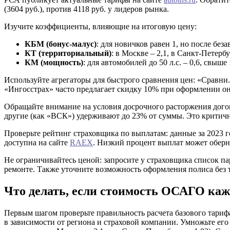
(3604 руб.), против 4118 руб. у лидеров рынка.
Изучите коэффициенты, влияющие на итоговую цену:
КБМ (бонус-малус)
: для новичков равен 1, но после без
КТ (территориальный)
: в Москве – 2,1, в Санкт-Петербу
КМ (мощность)
: для автомобилей до 50 л.с. – 0,6, свыше 1
Используйте агрегаторы для быстрого сравнения цен: «Сравни
«Ингосстрах» часто предлагает скидку 10% при оформлении он
Обращайте внимание на условия досрочного расторжения дого
другие (как «ВСК») удерживают до 23% от суммы. Это критичн
Проверьте рейтинг страховщика по выплатам: данные за 2023 
доступна на сайте
RAEX
. Низкий процент выплат может оберн
Не ограничивайтесь ценой: запросите у страховщика список п
ремонте. Также уточните возможность оформления полиса без 
Что делать, если стоимость ОСАГО каж
Первым шагом проверьте правильность расчета базового тарифа
в зависимости от региона и страховой компании. Умножьте его 