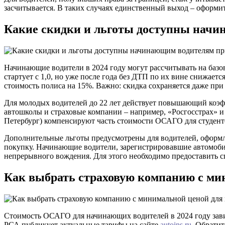
засчитывается. В таких случаях единственный выход – оформ
Какие скидки и льготы доступны нач
Начинающие водители в 2024 году могут рассчитывать на базов
стартует с 1,0, но уже после года без ДТП по их вине снижаетс
стоимость полиса на 15%. Важно: скидка сохраняется даже при
Для молодых водителей до 22 лет действует повышающий коэфф
автошколы и страховые компании – например, «Росгосстрах» и
Петербург) компенсируют часть стоимости ОСАГО для студенто
Дополнительные льготы предусмотрены для водителей, оформ
покупку. Начинающие водители, зарегистрировавшие автомобиль
непрерывного вождения. Для этого необходимо предоставить 
Как выбрать страховую компанию с ми
Стоимость ОСАГО для начинающих водителей в 2024 году завис
РСА публикует актуальные тарифы на сайте
autoins.ru
. Обрати