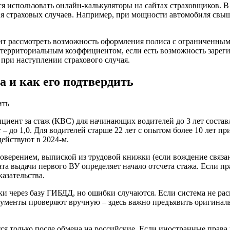
 использовать онлайн-калькуляторы на сайтах страховщиков. В
ия страховых случаев. Например, при мощности автомобиля свыше
т рассмотреть возможность оформления полиса с ограниченным
 территориальным коэффициентом, если есть возможность зарег
 при наступлении страхового случая.
а и как его подтвердить
ент за стаж (КВС) для начинающих водителей до 3 лет составля
ет – до 1,0. Для водителей старше 22 лет с опытом более 10 лет
действуют в 2024-м.
оверением, выпиской из трудовой книжки (если вождение связан
та выдачи первого ВУ определяет начало отсчета стажа. Если пр
азательства.
 через базу ГИБДД, но ошибки случаются. Если система не расп
кументы проверяют вручную – здесь важно предъявить оригинал
ся только после обмена на российские. Если иностранные права