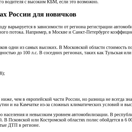
го водителя с высоким КБМ, если это возможно.
ах России для новичков
ду варьируется в зависимости от региона регистрации автомоб
ого потока. Например, в Москве и Санкт-Петербурге коэффициен
в одни из самых высоких. В Московской области стоимость поли
ностью до 100 л.с. В соседних регионах, таких как Тульская или
8);
же, чем в европейской части России, но разница не всегда зна
Якутии и на Камчатке из-за сложных климатических условий и вы
ю населения и невысоким уровнем автомобилизации. В республи
 В Псковской или Костромской областях полис обойдется в 6 00
тые ДТП в регионе.