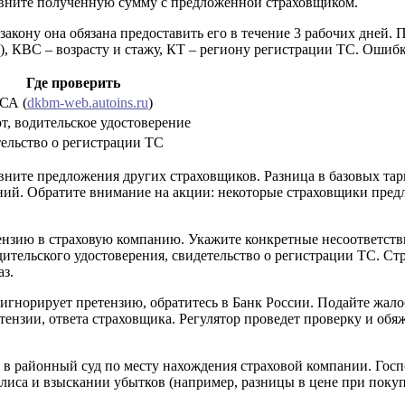
Сравните полученную сумму с предложенной страховщиком.
закону она обязана предоставить его в течение 3 рабочих дней
3), КВС – возрасту и стажу, КТ – региону регистрации ТС. Оши
Где проверить
СА (
dkbm-web.autoins.ru
)
т, водительское удостоверение
ельство о регистрации ТС
равните предложения других страховщиков. Разница в базовых т
ений. Обратите внимание на акции: некоторые страховщики пред
ензию в страховую компанию. Укажите конкретные несоответст
ельского удостоверения, свидетельство о регистрации ТС. Стра
аз.
игнорирует претензию, обратитесь в Банк России. Подайте жало
етензии, ответа страховщика. Регулятор проведет проверку и о
ся в районный суд по месту нахождения страховой компании. Гос
олиса и взыскании убытков (например, разницы в цене при покуп