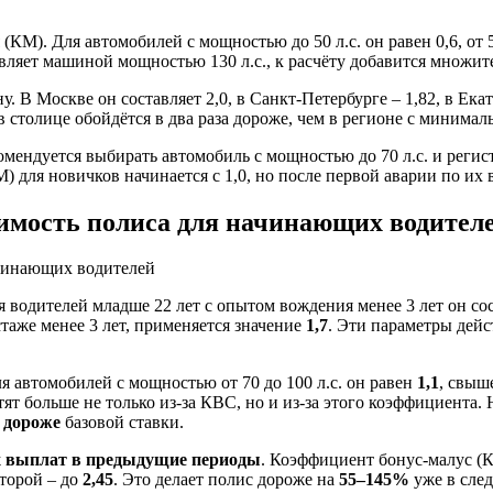
Для автомобилей с мощностью до 50 л.с. он равен 0,6, от 51 до 70
управляет машиной мощностью 130 л.с., к расчёту добавится множи
 В Москве он составляет 2,0, в Санкт-Петербурге – 1,82, в Екат
а в столице обойдётся в два раза дороже, чем в регионе с мини
ндуется выбирать автомобиль с мощностью до 70 л.с. и регистр
для новичков начинается с 1,0, но после первой аварии по их в
мость полиса для начинающих водител
ля водителей младше 22 лет с опытом вождения менее 3 лет он со
 стаже менее 3 лет, применяется значение
1,7
. Эти параметры дейс
ля автомобилей с мощностью от 70 до 100 л.с. он равен
1,1
, свыше
ольше не только из-за КВС, но и из-за этого коэффициента. На
а дороже
базовой ставки.
х выплат в предыдущие периоды
. Коэффициент бонус-малус (
второй – до
2,45
. Это делает полис дороже на
55–145%
уже в след