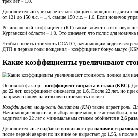
трёх лет – 1,0.
Дополнительно учитывается коэффициент мощности двигателя (КМ). 
от 121 до 150 л.с. – 1,4, свыше 150 л.с. – 1,6. Если новичок 
Региональный коэффициент (КТ) также влияет на итоговую цену.
Курганской области – 1,0. Это означает, что полис для новичк
Чтобы снизить стоимость ОСАГО, начинающим водителям рекоме
ДТП в первые годы вождения – коэффициент бонус-малус (КБМ) 
Какие коэффициенты увеличивают стои
Основной фактор –
коэффициент возраста и стажа (КВС)
. Д
до 22 лет, коэффициент снижается до
1,6
. После 22 лет, но при
напрямую влияя на итоговую стоимость полиса.
Коэффициент мощности двигателя (КМ)
также играет роль. Д
Начинающие водители, выбирающие мощные автомобили, платят б
водителя до 22 лет с минимальным стажем обойдётся в
2,6 раз
Дополнительные надбавки возникают при
наличии страховы
после первой аварии по их вине он вырастает до
1,55
, а после 