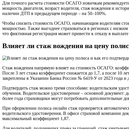
Для точного расчета стоимости ОСАГО новичкам рекомендуется
мощность двигателя, возраст водителя, стаж вождения и истор
наличии ДТП в предыдущем периоде – на 50–100%.
Чтобы снизить стоимость ОСАГО, начинающим водителям стои
мощностью. Также выгоднее страховаться в регионах с низким
что фиктивная регистрация может привести к отказу в выплате
Влияет ли стаж вождения на цену полис
Стаж вождения напрямую влияет на стоимость ОСАГО: коэффици
После 3 лет стажа коэффициент снижается до 1,7, а после 10 л
закреплены в Указании Банка России № 6419-У от 2023 года и 
Подтвердить стаж можно тремя способами: водительским удост
обучения. Водительское удостоверение – основной документ: да
более года страховщики могут потребовать дополнительные док
При оформлении полиса онлайн стаж проверяется автоматически
водительского удостоверения. В офисе страховой компании до
максимальный коэффициент 1,87.
Для водителей, получивших права за границей, стаж учитывает