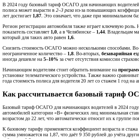
В 2024 году базовый тариф ОСАГО для начинающих водителей
полиса может вырасти в
2–3 раза
из-за повышающих коэффицие
лет достигает
1,87
. Это означает, что даже при минимальном б
Регион регистрации автомобиля также играет ключевую роль.
показатель составляет
1,0
, а в Челябинске –
1,44
. Владельцам м
который для таких авто равен
1,6
.
Снизить стоимость ОСАГО можно несколькими способами. Во
неограниченное количество –
1,8
. Во-вторых,
безаварийная ез
иногда дешевле на
5–10%
за счет отсутствия комиссии страхово
Начинающим водителям стоит обратить внимание на
програм
установке телематического устройства. Также важно сравниват
года стоимость полиса для водителя 20 лет со стажем 1 год на
Как рассчитывается базовый тариф ОС
Базовый тариф ОСАГО для начинающих водителей в 2024 году о
автомобилей категории «B» физических лиц минимальная ставка
возрастом до 22 лет, что автоматически относит их к группе п
К базовому тарифу применяется коэффициент возраста и стажа 
сумма умножается на 1,87, что даёт 9 350 рублей до учёта други