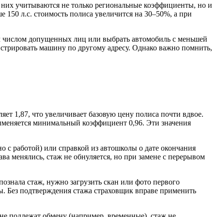
 них учитываются не только региональные коэффициенты, но и
 150 л.с. стоимость полиса увеличится на 30–50%, а при
 числом допущенных лиц или выбрать автомобиль с меньшей
истрировать машину по другому адресу. Однако важно помнить,
ет 1,87, что увеличивает базовую цену полиса почти вдвое.
 применяется минимальный коэффициент 0,96. Эти значения
о с работой) или справкой из автошколы о дате окончания
ава менялись, стаж не обнуляется, но при замене с перерывом
ознала стаж, нужно загрузить скан или фото первого
ы. Без подтверждения стажа страховщик вправе применить
 не подлежат обмену (например, временные), стаж не