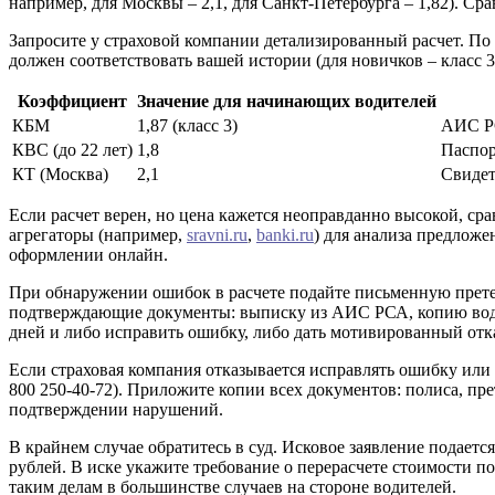
например, для Москвы – 2,1, для Санкт-Петербурга – 1,82). 
Запросите у страховой компании детализированный расчет. По 
должен соответствовать вашей истории (для новичков – класс 
Коэффициент
Значение для начинающих водителей
КБМ
1,87 (класс 3)
АИС Р
КВС (до 22 лет)
1,8
Паспор
КТ (Москва)
2,1
Свидет
Если расчет верен, но цена кажется неоправданно высокой, с
агрегаторы (например,
sravni.ru
,
banki.ru
) для анализа предлож
оформлении онлайн.
При обнаружении ошибок в расчете подайте письменную прет
подтверждающие документы: выписку из АИС РСА, копию водит
дней и либо исправить ошибку, либо дать мотивированный отк
Если страховая компания отказывается исправлять ошибку или 
800 250-40-72). Приложите копии всех документов: полиса, пр
подтверждении нарушений.
В крайнем случае обратитесь в суд. Исковое заявление подает
рублей. В иске укажите требование о перерасчете стоимости п
таким делам в большинстве случаев на стороне водителей.