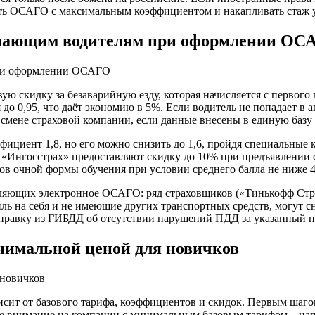
ить ОСАГО с максимальным коэффициентом и накапливать стаж у
инающим водителям при оформлении ОС
ую скидку за безаварийную езду, которая начисляется с первог
я до 0,95, что даёт экономию в 5%. Если водитель не попадает в 
 смене страховой компании, если данные внесены в единую базу
ициент 1,8, но его можно снизить до 1,6, пройдя специальные
 «Ингосстрах» предоставляют скидку до 10% при предъявлении 
в очной формы обучения при условии среднего балла не ниже 4
ляющих электронное ОСАГО: ряд страховщиков («Тинькофф Стра
 на себя и не имеющие других транспортных средств, могут сниз
справку из ГИБДД об отсутствии нарушений ПДД за указанный п
нимальной ценой для новичков
ит от базового тарифа, коэффициентов и скидок. Первым шагом
те внимание на компании с минимальным базовым тарифом – нап