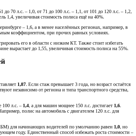
 л.с. – 1,0, от 71 до 100 л.с. – 1,1, от 101 до 120 л.с. – 1,2,
тель 1,4, увеличивая стоимость полиса ещё на 40%.
еринбурге – 1,6, а в менее населённых регионах, например, в
мальным коэффициентом, при прочих равных условиях.
ировать его в области с низким КТ. Также стоит избегать
ине вырастает до 1,55, увеличивая стоимость полиса на 55%.
ей
ставляет
1,87
. Если стаж превышает 3 года, но возраст остаётся
твуют независимо от региона и типа транспортного средства,
 100 л.с. –
1,4
, а для машин мощнее 150 л.с. достигает
1,6
.
пример, полис на автомобиль с двигателем 120 л.с. для
КБМ) для начинающих водителей по умолчанию равен
1,0
, но
ующем году. Единственный способ избежать роста стоимости –