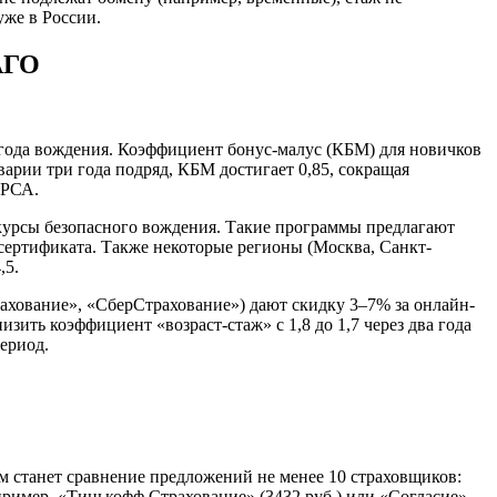
же в России.
АГО
о года вождения. Коэффициент бонус-малус (КБМ) для новичков
аварии три года подряд, КБМ достигает 0,85, сокращая
 РСА.
 курсы безопасного вождения. Такие программы предлагают
сертификата. Также некоторые регионы (Москва, Санкт-
,5.
хование», «СберСтрахование») дают скидку 3–7% за онлайн-
ить коэффициент «возраст-стаж» с 1,8 до 1,7 через два года
ериод.
 станет сравнение предложений не менее 10 страховщиков:
ример, «Тинькофф Страхование» (3432 руб.) или «Согласие»