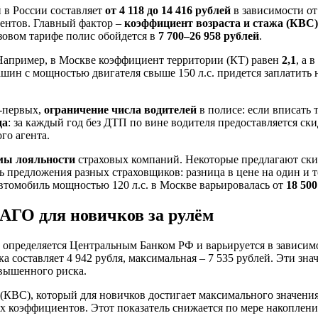
 в России составляет
от 4 118 до 14 416 рублей
в зависимости от
нтов. Главный фактор –
коэффициент возраста и стажа (КВС)
азовом тарифе полис обойдется в
7 700–26 958 рублей
.
 Например, в Москве коэффициент территории (КТ) равен
2,1
, а 
ашин с мощностью двигателя свыше 150 л.с. придется заплатить
-первых,
ограничение числа водителей
в полисе: если вписать 
да
: за каждый год без ДТП по вине водителя предоставляется ск
го агента.
мы лояльности
страховых компаний. Некоторые предлагают ск
ь предложения разных страховщиков: разница в цене на один и 
 автомобиль мощностью 120 л.с. в Москве варьировалась от
18 500
АГО для новичков за рулём
пределяется Центральным Банком РФ и варьируется в зависимос
 составляет 4 942 рубля, максимальная – 7 535 рублей. Эти зна
овышенного риска.
(КВС), который для новичков достигает максимального значения 
х коэффициентов. Этот показатель снижается по мере накопления с