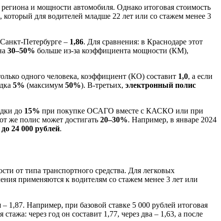
 региона и мощности автомобиля. Однако итоговая стоимость
, который для водителей младше 22 лет или со стажем менее 3
в Санкт-Петербурге –
1,86
. Для сравнения: в Краснодаре этот
 на
30–50%
больше из-за коэффициента мощности (КМ),
только одного человека, коэффициент (КО) составит
1,0
, а если
идка
5%
(максимум
50%
). В-третьих,
электронный полис
идки до
15%
при покупке ОСАГО вместе с КАСКО или при
тот же полис может достигать
20–30%
. Например, в январе 2024
 до 24 000 рублей
.
ти от типа транспортного средства. Для легковых
чения применяются к водителям со стажем менее 3 лет или
– 1,87. Например, при базовой ставке 5 000 рублей итоговая
тажа: через год он составит 1,77, через два – 1,63, а после