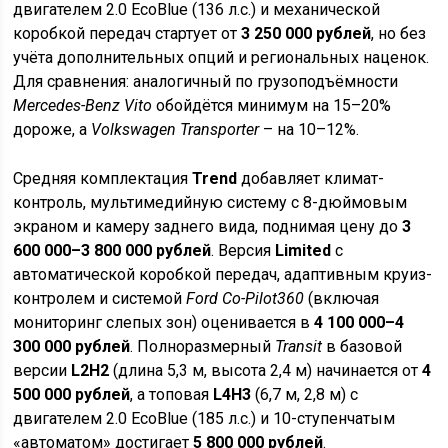
двигателем 2.0 EcoBlue (136 л.с.) и механической
коробкой передач стартует от
3 250 000 рублей
, но без
учёта дополнительных опций и региональных наценок.
Для сравнения: аналогичный по грузоподъёмности
Mercedes-Benz Vito
обойдётся минимум на 15–20%
дороже, а
Volkswagen Transporter
– на 10–12%.
Средняя комплектация
Trend
добавляет климат-
контроль, мультимедийную систему с 8-дюймовым
экраном и камеру заднего вида, поднимая цену до
3
600 000–3 800 000 рублей
. Версия
Limited
с
автоматической коробкой передач, адаптивным круиз-
контролем и системой
Ford Co-Pilot360
(включая
мониторинг слепых зон) оценивается в
4 100 000–4
300 000 рублей
. Полноразмерный
Transit
в базовой
версии
L2H2
(длина 5,3 м, высота 2,4 м) начинается от
4
500 000 рублей
, а топовая
L4H3
(6,7 м, 2,8 м) с
двигателем 2.0 EcoBlue (185 л.с.) и 10-ступенчатым
«автоматом» достигает
5 800 000 рублей
.