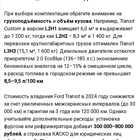
При выборе комплектации обратите внимание на
грузоподъёмность
и
объём кузова
. Например,
Transit
Custom
в версии
L2H1
вмещает 6,0 м³ и выдерживает
до 1 200 кг, тогда как
L2H2
– 8,3 м³ и 1 400 кг. Для
перевозки крупногабаритных грузов оптимален
Transit
L3H3
(15,1 м³, 1 600 кг). Дизельные двигатели остаются
приоритетом: 2.0 EcoBlue (136–185 л.с.) экономичнее
бензиновых аналогов на 12–15% в смешанном цикле,
а расход топлива в городском режиме не превышает
8,5–9,5 л/100 км
.
Стоимость владения Ford Transit в 2024 году снижается
за счёт увеличенных межсервисных интервалов (до 30
000 км) и гарантии на 3 года или 120 000 км. Однако
учитывайте дополнительные расходы: установка
фургона или рефрижератора добавит
300 000–800 000
рублей
, а страховка КАСКО для юридических лиц