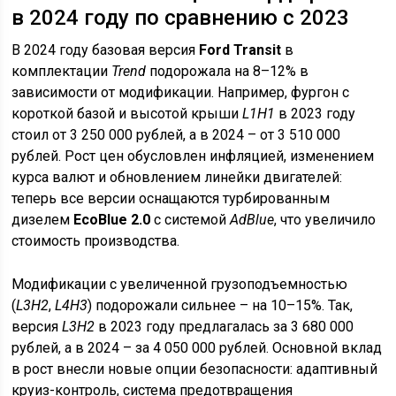
в 2024 году по сравнению с 2023
В 2024 году базовая версия
Ford Transit
в
комплектации
Trend
подорожала на 8–12% в
зависимости от модификации. Например, фургон с
короткой базой и высотой крыши
L1H1
в 2023 году
стоил от 3 250 000 рублей, а в 2024 – от 3 510 000
рублей. Рост цен обусловлен инфляцией, изменением
курса валют и обновлением линейки двигателей:
теперь все версии оснащаются турбированным
дизелем
EcoBlue 2.0
с системой
AdBlue
, что увеличило
стоимость производства.
Модификации с увеличенной грузоподъемностью
(
L3H2
,
L4H3
) подорожали сильнее – на 10–15%. Так,
версия
L3H2
в 2023 году предлагалась за 3 680 000
рублей, а в 2024 – за 4 050 000 рублей. Основной вклад
в рост внесли новые опции безопасности: адаптивный
круиз-контроль, система предотвращения