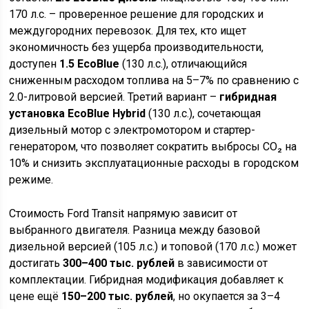
170 л.с. – проверенное решение для городских и
междугородних перевозок. Для тех, кто ищет
экономичность без ущерба производительности,
доступен
1.5 EcoBlue
(130 л.с.), отличающийся
сниженным расходом топлива на 5–7% по сравнению с
2.0-литровой версией. Третий вариант –
гибридная
установка EcoBlue Hybrid
(130 л.с.), сочетающая
дизельный мотор с электромотором и стартер-
генератором, что позволяет сократить выбросы CO₂ на
10% и снизить эксплуатационные расходы в городском
режиме.
Стоимость Ford Transit напрямую зависит от
выбранного двигателя. Разница между базовой
дизельной версией (105 л.с.) и топовой (170 л.с.) может
достигать
300–400 тыс. рублей
в зависимости от
комплектации. Гибридная модификация добавляет к
цене ещё
150–200 тыс. рублей
, но окупается за 3–4