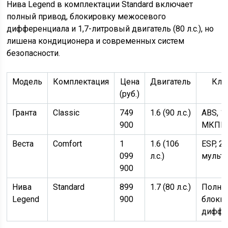
Нива Legend в комплектации Standard включает
полный привод, блокировку межосевого
дифференциала и 1,7-литровый двигатель (80 л.с.), но
лишена кондиционера и современных систем
безопасности.
Модель
Комплектация
Цена
Двигатель
Клю
(руб.)
о
Гранта
Classic
749
1.6 (90 л.с.)
ABS, 1
900
МКПП
Веста
Comfort
1
1.6 (106
ESP, 2
099
л.с.)
мульт
900
Нива
Standard
899
1.7 (80 л.с.)
Полны
Legend
900
блоки
диффе