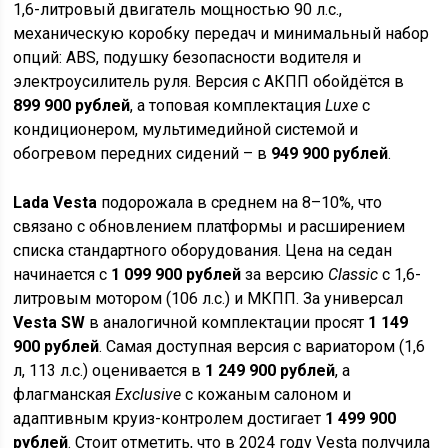
1,6-литровый двигатель мощностью 90 л.с.,
механическую коробку передач и минимальный набор
опций: ABS, подушку безопасности водителя и
электроусилитель руля. Версия с АКПП обойдётся в
899 900 рублей
, а топовая комплектация
Luxe
с
кондиционером, мультимедийной системой и
обогревом передних сидений – в
949 900 рублей
.
Lada Vesta
подорожала в среднем на 8–10%, что
связано с обновлением платформы и расширением
списка стандартного оборудования. Цена на седан
начинается с
1 099 900 рублей
за версию
Classic
с 1,6-
литровым мотором (106 л.с.) и МКПП. За универсал
Vesta SW
в аналогичной комплектации просят
1 149
900 рублей
. Самая доступная версия с вариатором (1,6
л, 113 л.с.) оценивается в
1 249 900 рублей
, а
флагманская
Exclusive
с кожаным салоном и
адаптивным круиз-контролем достигает
1 499 900
рублей
. Стоит отметить, что в 2024 году Vesta получила