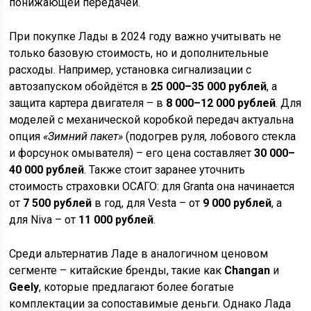
понижающей передачей.
При покупке Лады в 2024 году важно учитывать не
только базовую стоимость, но и дополнительные
расходы. Например, установка сигнализации с
автозапуском обойдётся в
25 000–35 000 рублей
, а
защита картера двигателя – в
8 000–12 000 рублей
. Для
моделей с механической коробкой передач актуальна
опция
«Зимний пакет»
(подогрев руля, лобового стекла
и форсунок омывателя) – его цена составляет
30 000–
40 000 рублей
. Также стоит заранее уточнить
стоимость страховки ОСАГО: для Granta она начинается
от
7 500 рублей
в год, для Vesta – от
9 000 рублей
, а
для Niva – от
11 000 рублей
.
Среди альтернатив Ладе в аналогичном ценовом
сегменте – китайские бренды, такие как
Changan
и
Geely
, которые предлагают более богатые
комплектации за сопоставимые деньги. Однако Лада