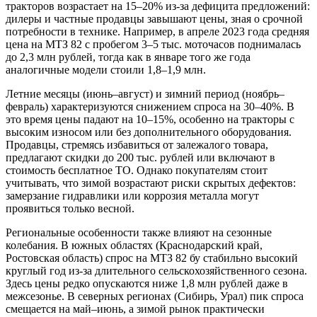
тракторов возрастает на 15–20% из-за дефицита предложений:
дилеры и частные продавцы завышают цены, зная о срочной
потребности в технике. Например, в апреле 2023 года средняя
цена на МТЗ 82 с пробегом 3–5 тыс. моточасов поднималась
до 2,3 млн рублей, тогда как в январе того же года
аналогичные модели стоили 1,8–1,9 млн.
Летние месяцы (июнь–август) и зимний период (ноябрь–
февраль) характеризуются снижением спроса на 30–40%. В
это время цены падают на 10–15%, особенно на тракторы с
высоким износом или без дополнительного оборудования.
Продавцы, стремясь избавиться от залежалого товара,
предлагают скидки до 200 тыс. рублей или включают в
стоимость бесплатное ТО. Однако покупателям стоит
учитывать, что зимой возрастают риски скрытых дефектов:
замерзание гидравлики или коррозия металла могут
проявиться только весной.
Региональные особенности также влияют на сезонные
колебания. В южных областях (Краснодарский край,
Ростовская область) спрос на МТЗ 82 бу стабильно высокий
круглый год из-за длительного сельскохозяйственного сезона.
Здесь цены редко опускаются ниже 1,8 млн рублей даже в
межсезонье. В северных регионах (Сибирь, Урал) пик спроса
смещается на май–июнь, а зимой рынок практически