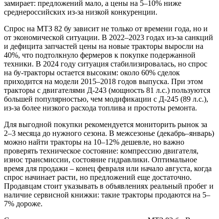
замирает: предложений мало, а цены на 5–10% ниже
среднероссийских из-за низкой конкуренции.
Спрос на МТЗ 82 бу зависит не только от времени года, но и
от экономической ситуации. В 2022–2023 годах из-за санкций
и дефицита запчастей цены на новые тракторы выросли на
40%, что подтолкнуло фермеров к покупке подержанной
техники. В 2024 году ситуация стабилизировалась, но спрос
на бу-тракторы остается высоким: около 60% сделок
приходится на модели 2015–2018 годов выпуска. При этом
тракторы с двигателями Д-243 (мощность 81 л.с.) пользуются
большей популярностью, чем модификации с Д-245 (89 л.с.),
из-за более низкого расхода топлива и простоты ремонта.
Для выгодной покупки рекомендуется мониторить рынок за
2–3 месяца до нужного сезона. В межсезонье (декабрь–январь)
можно найти тракторы на 10–12% дешевле, но важно
проверять техническое состояние: компрессию двигателя,
износ трансмиссии, состояние гидравлики. Оптимальное
время для продажи – конец февраля или начало августа, когда
спрос начинает расти, но предложений еще достаточно.
Продавцам стоит указывать в объявлениях реальный пробег и
наличие сервисной книжки: такие тракторы продаются на 5–
7% дороже.