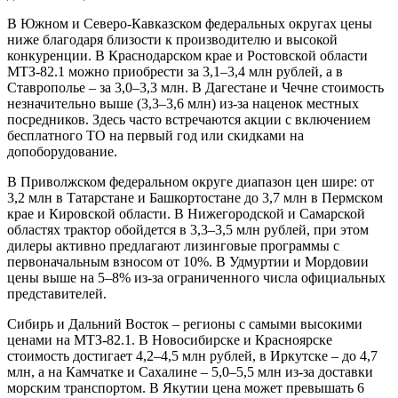
В Южном и Северо-Кавказском федеральных округах цены
ниже благодаря близости к производителю и высокой
конкуренции. В Краснодарском крае и Ростовской области
МТЗ-82.1 можно приобрести за 3,1–3,4 млн рублей, а в
Ставрополье – за 3,0–3,3 млн. В Дагестане и Чечне стоимость
незначительно выше (3,3–3,6 млн) из-за наценок местных
посредников. Здесь часто встречаются акции с включением
бесплатного ТО на первый год или скидками на
допоборудование.
В Приволжском федеральном округе диапазон цен шире: от
3,2 млн в Татарстане и Башкортостане до 3,7 млн в Пермском
крае и Кировской области. В Нижегородской и Самарской
областях трактор обойдется в 3,3–3,5 млн рублей, при этом
дилеры активно предлагают лизинговые программы с
первоначальным взносом от 10%. В Удмуртии и Мордовии
цены выше на 5–8% из-за ограниченного числа официальных
представителей.
Сибирь и Дальний Восток – регионы с самыми высокими
ценами на МТЗ-82.1. В Новосибирске и Красноярске
стоимость достигает 4,2–4,5 млн рублей, в Иркутске – до 4,7
млн, а на Камчатке и Сахалине – 5,0–5,5 млн из-за доставки
морским транспортом. В Якутии цена может превышать 6