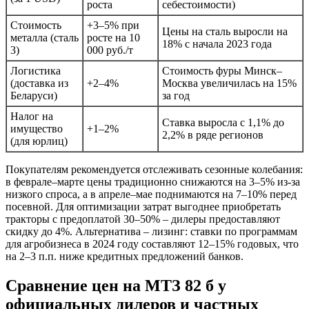
роста
себестоимости)
Стоимость
+3–5% при
Цены на сталь выросли на
металла (сталь
росте на 10
18% с начала 2023 года
3)
000 руб./т
Логистика
Стоимость фуры Минск–
(доставка из
+2–4%
Москва увеличилась на 15%
Беларуси)
за год
Налог на
Ставка выросла с 1,1% до
имущество
+1–2%
2,2% в ряде регионов
(для юрлиц)
Покупателям рекомендуется отслеживать сезонные колебания:
в феврале–марте цены традиционно снижаются на 3–5% из-за
низкого спроса, а в апреле–мае поднимаются на 7–10% перед
посевной. Для оптимизации затрат выгоднее приобретать
тракторы с предоплатой 30–50% – дилеры предоставляют
скидку до 4%. Альтернатива – лизинг: ставки по программам
для агробизнеса в 2024 году составляют 12–15% годовых, что
на 2–3 п.п. ниже кредитных предложений банков.
Сравнение цен на МТЗ 82 б у
официальных дилеров и частных