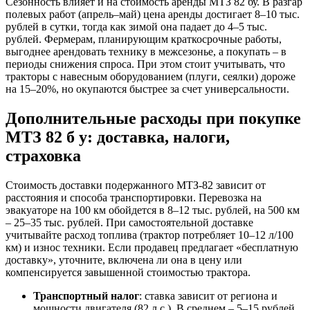
Сезонность влияет и на стоимость аренды МТЗ 82 бу. В разгар
полевых работ (апрель–май) цена аренды достигает 8–10 тыс.
рублей в сутки, тогда как зимой она падает до 4–5 тыс.
рублей. Фермерам, планирующим краткосрочные работы,
выгоднее арендовать технику в межсезонье, а покупать – в
периоды снижения спроса. При этом стоит учитывать, что
тракторы с навесным оборудованием (плуги, сеялки) дороже
на 15–20%, но окупаются быстрее за счет универсальности.
Дополнительные расходы при покупке
МТЗ 82 б у: доставка, налоги,
страховка
Стоимость доставки подержанного МТЗ-82 зависит от
расстояния и способа транспортировки. Перевозка на
эвакуаторе на 100 км обойдется в 8–12 тыс. рублей, на 500 км
– 25–35 тыс. рублей. При самостоятельной доставке
учитывайте расход топлива (трактор потребляет 10–12 л/100
км) и износ техники. Если продавец предлагает «бесплатную
доставку», уточните, включена ли она в цену или
компенсируется завышенной стоимостью трактора.
Транспортный налог
: ставка зависит от региона и
мощности двигателя (82 л.с.). В среднем – 5–15 рублей