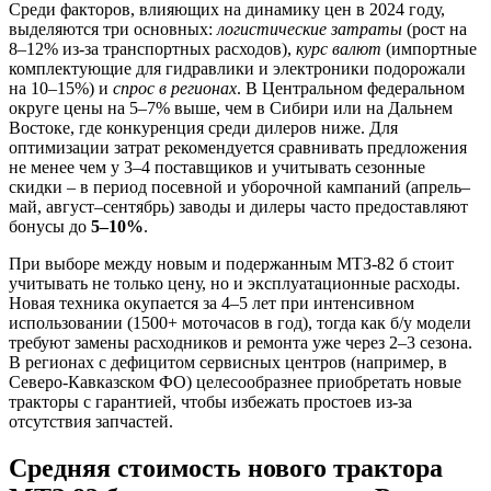
Среди факторов, влияющих на динамику цен в 2024 году,
выделяются три основных:
логистические затраты
(рост на
8–12% из-за транспортных расходов),
курс валют
(импортные
комплектующие для гидравлики и электроники подорожали
на 10–15%) и
спрос в регионах
. В Центральном федеральном
округе цены на 5–7% выше, чем в Сибири или на Дальнем
Востоке, где конкуренция среди дилеров ниже. Для
оптимизации затрат рекомендуется сравнивать предложения
не менее чем у 3–4 поставщиков и учитывать сезонные
скидки – в период посевной и уборочной кампаний (апрель–
май, август–сентябрь) заводы и дилеры часто предоставляют
бонусы до
5–10%
.
При выборе между новым и подержанным МТЗ-82 б стоит
учитывать не только цену, но и эксплуатационные расходы.
Новая техника окупается за 4–5 лет при интенсивном
использовании (1500+ моточасов в год), тогда как б/у модели
требуют замены расходников и ремонта уже через 2–3 сезона.
В регионах с дефицитом сервисных центров (например, в
Северо-Кавказском ФО) целесообразнее приобретать новые
тракторы с гарантией, чтобы избежать простоев из-за
отсутствия запчастей.
Средняя стоимость нового трактора