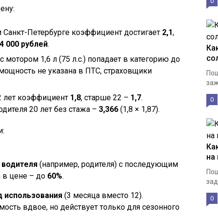
0
ену:
 и Санкт-Петербурге коэффициент достигает
2,1
,
4 000 рублей
.
Ка
со
 с мотором 1,6 л (75 л.с.) попадает в категорию до
 мощность не указана в ПТС, страховщики
Пош
заж
22 лет коэффициент
1,8
, старше 22 –
1,7
.
0
дителя 20 лет без стажа –
3,366
(1,8 × 1,87).
и:
Ка
на
 водителя
(например, родителя) с последующим
Пош
 в цене – до
60%
.
зад
 использования
(3 месяца вместо 12).
0
мость вдвое, но действует только для сезонного