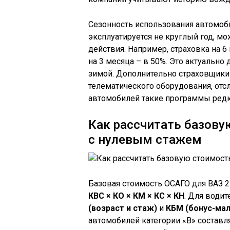
Сезонность использования автомоби
эксплуатируется не круглый год, 
действия. Например, страховка на 6
на 3 месяца – в 50%. Это актуально
зимой. Дополнительно страховщики 
телематического оборудования, от
автомобилей такие программы редк
Как рассчитать базову
с нулевым стажем
Базовая стоимость ОСАГО для ВАЗ 2
КВС × КО × КМ × КС × КН
. Для води
(возраст и стаж)
и
КБМ (бонус-мал
автомобилей категории «B» составля