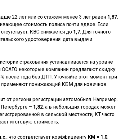
дше 22 лет или со стажем менее 3 лет равен
1,87
.
ивающее стоимость полиса почти вдвое. Если
 отсутствует, КВС снижается до
1,7
. Для точного
ительского удостоверения: дата выдачи
истории страхования устанавливается на уровне
и ОСАГО некоторые компании предлагают скидку
% после года без ДТП. Уточняйте этот момент при
се применяют понижающий КБМ для новичков.
сит от региона регистрации автомобиля. Например,
т-Петербурге –
1,82
, а в небольших городах может
регистрированной в сельской местности, КТ часто
жает итоговую стоимость.
л.с.
, что соответствует коэффициенту
КМ = 1,0
.