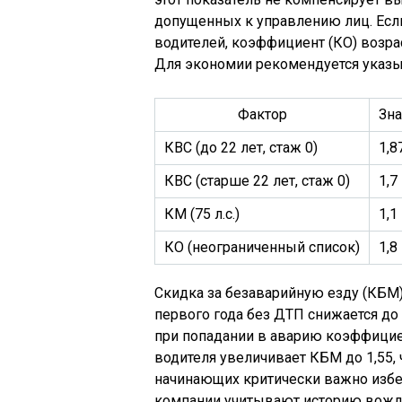
допущенных к управлению лиц. Есл
водителей, коэффициент (КО) возрас
Для экономии рекомендуется указыв
Фактор
Зна
КВС (до 22 лет, стаж 0)
1,8
КВС (старше 22 лет, стаж 0)
1,7
КМ (75 л.с.)
1,1
КО (неограниченный список)
1,8
Скидка за безаварийную езду (КБМ)
первого года без ДТП снижается до 
при попадании в аварию коэффициен
водителя увеличивает КБМ до 1,55,
начинающих критически важно избе
компании учитывают историю вожде