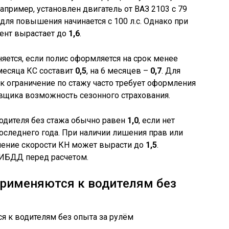
пример, установлен двигатель от ВАЗ 2103 с 79
г для повышения начинается с 100 л.с. Однако при
ент вырастает до
1,6
.
няется, если полис оформляется на срок менее
 месяца КС составит
0,5
, на 6 месяцев –
0,7
. Для
ак ограничение по стажу часто требует оформления
ховщика возможность сезонного страхования.
водителя без стажа обычно равен
1,0
, если нет
следнего года. При наличии лишения прав или
ение скорости КН может вырасти до
1,5
.
ГИБДД перед расчетом.
рименяются к водителям без