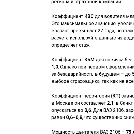
региона и страховой компании.
Коэффициент
КВС
для водителя мла
Это максимальное значение, увелич
возраст превышает 22 года, но стаж
расчета используйте данные из вод
определяет стаж.
Коэффициент
КБМ
для новичка без 
1,0
. Однако при первом оформлени
за безаварийность в будущем – до 5
выборе страховщика, так как не в
Коэффициент территории (
КТ
) зави
в Москве он составляет
2,1
, в Санк
опускаться до
0,6
. Для ВАЗ 2106, за
равен
0,6–0,8
, что существенно сни
Мощность двигателя ВАЗ 2106 –
75 