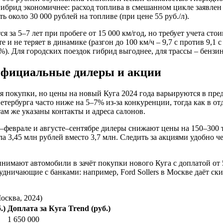
ибрид экономичнее: расход топлива в смешанном цикле заявлен н
ь около 30 000 рублей на топливе (при цене 55 руб./л).
 за 5–7 лет при пробеге от 15 000 км/год, но требует учета сто
 и не теряет в динамике (разгон до 100 км/ч – 9,7 с против 9,1 
%). Для городских поездок гибрид выгоднее, для трассы – бензин
 официальные дилеры и акции
 покупки, но цены на новый Куга 2024 года варьируются в пред
тербурга часто ниже на 5–7% из-за конкуренции, тогда как в о
ам же указаны контакты и адреса салонов.
–феврале и августе–сентябре дилеры снижают цены на 150–300 т
ла 3,45 млн рублей вместо 3,7 млн. Следить за акциями удобно 
имают автомобили в зачёт покупки нового Куга с доплатой от 50
дничающие с банками: например, Ford Sollers в Москве даёт ски
осква, 2024)
.)
Доплата за Куга Trend (руб.)
1 650 000