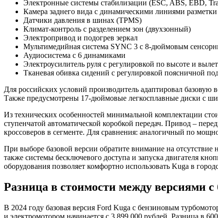
Электронные системы стабилизации (ESC, ABS, EBD, Trac
Камера заднего вида с динамическими линиями разметки
Датчики давления в шинах (TPMS)
Климат-контроль с разделением зон (двухзонный)
Электропривод и подогрев зеркал
Мультимедийная система SYNC 3 с 8-дюймовым сенсорным
Аудиосистема с 6 динамиками
Электроусилитель руля с регулировкой по высоте и выле
Тканевая обивка сидений с регулировкой поясничной по
Для российских условий производитель адаптировал базовую ве
Также предусмотрены 17-дюймовые легкосплавные диски с шин
Из технических особенностей минимальной комплектации стоит
ступенчатой автоматической коробкой передач. Привод – перед
кроссоверов в сегменте. Для сравнения: аналогичный по мощнос
При выборе базовой версии обратите внимание на отсутствие н
также системы бесключевого доступа и запуска двигателя кно
оборудования позволяет комфортно использовать Kuga в город
Разница в стоимости между версиями с
В 2024 году базовая версия Ford Kuga с бензиновым турбомоторо
и электромотором начинается с 3 899 000 рублей. Разница в 