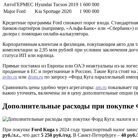
АвтоГЕРМЕС
Hyundai Tucson 2019
1 600 000
Major Ford
Kia Sportage 2020
1 900 000
Кредитные программы Ford снижают порог входа. Стандартная 
банков-партнёров (например, «Альфа-Банк» или «Сбербанк») п
дилера с помощью онлайн-калькулятора.
Корпоративным клиентам и физлицам, покупающим авто для так
комплектации за 2,95 млн рублей при условии заключения дог
статуса ИП или юрлица.
Прямые поставки из Европы или ОАЭ неактуальны из-за логис
проданные в ЕС и перегнанные в Россию. Такие Куга стоят на
avito.ru
или
drom.ru
по запросу «Форд Куга параллельный импо
Сравнивать цены удобно через агрегаторы:
am.ru
показывает пр
важно уточнять, включены ли в цену дополнительные опции (на
Дополнительные расходы при покупке Ф
При покупке
Ford Kuga
в 2024 году транспортный налог зависи
руб./л.с.
, что даст
5 250 руб./год
. В Санкт-Петербурге –
40 руб./