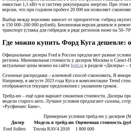
емкостью 1,1 кВт·ч и систему рекуперации энергии. При этом г
версии, что при годовом пробеге 20 000 км позволяет сэкономит
Выбор между версиями зависит от приоритетов: гибрид окупится
в 150 000–200 000 рублей). Бензиновая версия дешевле в ремонте
транспорт (ставка для гибридов в ряде регионов ниже на 50–70
Где можно купить Форд Куга дешевле:
Официальные дилеры Ford в России предлагают разные условия
региона. Минимальная стоимость у дилеров Москвы и Санкт-Пе
актуальные цены можно на сайте
ford.ru
в разделе «Дилеры» – т
Сезонные распродажи – ключевой способ сэкономить. В январе
Например, в августе 2023 года Куга в комплектации Trend стои
отображаются текущие предложения с указанием сроков.
Трейд-ин – ещё один вариант снижения стоимости. Дилеры прин
модели старого авто. Лучшие условия предлагают салоны, сотру
«Русфинанс Банк».
Примерные условия трейд-ин у дилеров (М
Дилер
Модель в трейд-ин
Оценочная стоимость (руб
Ford Sollers
Toyota RAV4 2018
1 800 000