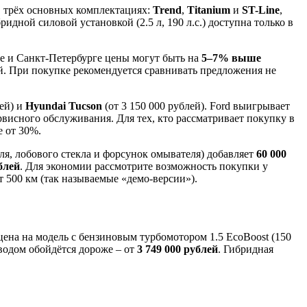
в трёх основных комплектациях:
Trend
,
Titanium
и
ST-Line
,
ридной силовой установкой (2.5 л, 190 л.с.) доступна только в
ве и Санкт-Петербурге цены могут быть на
5–7% выше
й. При покупке рекомендуется сравнивать предложения не
лей) и
Hyundai Tucson
(от 3 150 000 рублей). Ford выигрывает
висного обслуживания. Для тех, кто рассматривает покупку в
 от 30%.
ля, лобового стекла и форсунок омывателя) добавляет
60 000
блей
. Для экономии рассмотрите возможность покупки у
т 500 км (так называемые «демо-версии»).
ена на модель с бензиновым турбомотором 1.5 EcoBoost (150
иводом обойдётся дороже – от
3 749 000 рублей
. Гибридная