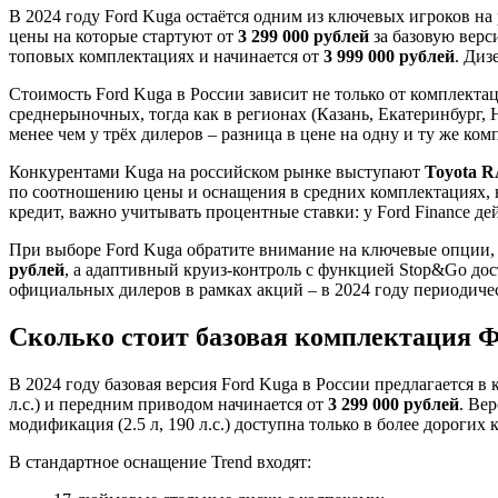
В 2024 году Ford Kuga остаётся одним из ключевых игроков на
цены на которые стартуют от
3 299 000 рублей
за базовую верси
топовых комплектациях и начинается от
3 999 000 рублей
. Диз
Стоимость Ford Kuga в России зависит не только от комплекта
среднерыночных, тогда как в регионах (Казань, Екатеринбург
менее чем у трёх дилеров – разница в цене на одну и ту же к
Конкурентами Kuga на российском рынке выступают
Toyota 
по соотношению цены и оснащения в средних комплектациях, н
кредит, важно учитывать процентные ставки: у Ford Finance д
При выборе Ford Kuga обратите внимание на ключевые опции,
рублей
, а адаптивный круиз-контроль с функцией Stop&Go дос
официальных дилеров в рамках акций – в 2024 году периодиче
Сколько стоит базовая комплектация Фо
В 2024 году базовая версия Ford Kuga в России предлагается 
л.с.) и передним приводом начинается от
3 299 000 рублей
. Ве
модификация (2.5 л, 190 л.с.) доступна только в более дорогих
В стандартное оснащение Trend входят: