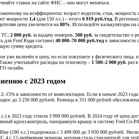
чняйте ставки на сайте ФНС – они могут меняться.
оженному на коэффициенты: возраст водителя, стаж, мощность а
ент мощности
1,4
(для 150 л.с.) – итого
6 919 руб./год
. В региона
одителям цена увеличится на
80%
. Используйте калькуляторы на 
ю ТС:
2 000 руб.
за выдачу номеров,
500 руб.
за свидетельство о 
ть для
Ford Kuga
составит
40 000–70 000 руб./год
в зависимости о
бщую сумму кредита.
он уже включён в цену, но если покупаете у физического лица, 
 Также учитывайте расходы на техосмотр –
1 500–2 000 руб.
раз в
ГО онлайн.
нению с 2023 годом
12–15% в зависимости от комплектации. Если в начале 2023 года
к вырос до 3 250 000 рублей. Разница в 351 000 рублей обуслов
.) в 2023 году стоила 3 999 000 рублей. В 2024 году её цена дос
вный круиз-контроль, панорамную крышу и систему Ford Co-Pil
lue (190 л.с.) подорожала с 3 499 000 до 3 950 000 рублей. Ув
4 с 12-дюймовым экраном, которая стала стандартной для этой