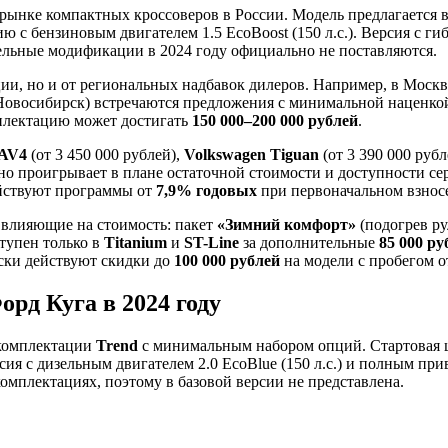
 рынке компактных кроссоверов в России. Модель предлагается 
ю с бензиновым двигателем 1.5 EcoBoost (150 л.с.). Версия с гиб
ельные модификации в 2024 году официально не поставляются.
ции, но и от региональных надбавок дилеров. Например, в Моск
, Новосибирск) встречаются предложения с минимальной наценко
омплектацию может достигать
150 000–200 000 рублей
.
RAV4
(от 3 450 000 рублей),
Volkswagen Tiguan
(от 3 390 000 руб
о проигрывает в плане остаточной стоимости и доступности сер
ействуют программы от
7,9% годовых
при первоначальном взносе
 влияющие на стоимость: пакет
«Зимний комфорт»
(подогрев ру
тупен только в
Titanium
и
ST-Line
за дополнительные
85 000 ру
ски действуют скидки до
100 000 рублей
на модели с пробегом о
рд Куга в 2024 году
в комплектации
Trend
с минимальным набором опций. Стартовая ц
рсия с дизельным двигателем 2.0 EcoBlue (150 л.с.) и полным пр
 комплектациях, поэтому в базовой версии не представлена.