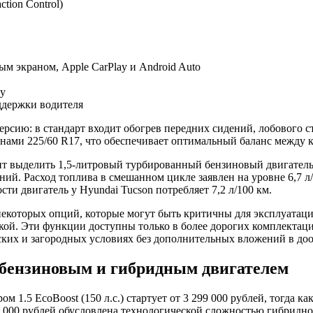
tion Control)
 экраном, Apple CarPlay и Android Auto
ту
ддержки водителя
рсию: в стандарт входит обогрев передних сидений, лобового ст
ами 225/60 R17, что обеспечивает оптимальный баланс между к
 выделить 1,5-литровый турбированный бензиновый двигатель E
ний. Расход топлива в смешанном цикле заявлен на уровне 6,7 л
ти двигатель у Hyundai Tucson потребляет 7,2 л/100 км.
екоторых опций, которые могут быть критичны для эксплуатации 
пкой. Эти функции доступны только в более дорогих комплектац
ских и загородных условиях без дополнительных вложений в до
 бензиновым и гибридным двигателем
м 1.5 EcoBoost (150 л.с.) стартует от 3 299 000 рублей, тогда к
600 000 рублей обусловлена технологической сложностью гибрид