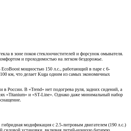
екла в зоне покоя стеклоочистителей и форсунок омывателя.
омфортом и проходимостью на легком бездорожье.
coBoost мощностью 150 л.с., работающий в паре с 6-
/100 км, что делает Kuga одним из самых экономичных
в России. В «Trend» нет подогрева руля, задних сидений, а
иях «Titanium» и «ST-Line». Однако даже минимальный набор
оснащение.
ак гибридная модификация с 2.5-литровым двигателем (190 л.с.)
ной силовой установки, включая литий-ионную батарею