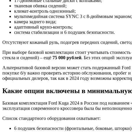
17-дюймовые стальные диски с колпаками;
тканевая обивка сидений;
климат-контроль однозонный;
мультимедийная система SYNC 3 с 8-дюймовым экраном;
камера заднего вида;
адаптивный круиз-контроль;
система стабилизации и 6 подушек безопасности.
Отсутствуют кожаный руль, подогрев передних сидений, светод
При выборе базовой комплектации стоит учитывать стоимость 
стекла и сидений) – ещё
75 000 рублей
. Без этих опций эксплу
Альтернативой базовой версии может стать подержанный Ford 
покупке б/у важно проверять историю обслуживания, пробег и
официальных дилеров, так как в 2024 году возможны корректир
Какие опции включены в минимальную
Базовая комплектация Ford Kuga 2024 в России под названием 
эксплуатация современного кроссовера была бы неполноценно
Список стандартного оборудования охватывает:
6 подушек безопасности (фронтальные, боковые, шторки)