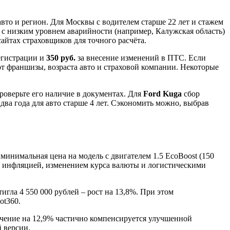
вто и регион. Для Москвы с водителем старше 22 лет и стажем
х с низким уровнем аварийности (например, Калужская область)
сайтах страховщиков для точного расчёта.
регистрации и
350 руб.
за внесение изменений в ПТС. Если
т франшизы, возраста авто и страховой компании. Некоторые
проверьте его наличие в документах. Для
Ford Kuga
сбор
 два года для авто старше 4 лет. Сэкономить можно, выбрав
 минимальная цена на модель с двигателем 1.5 EcoBoost (150
лена инфляцией, изменением курса валюты и логистическими
тигла 4 550 000 рублей – рост на 13,8%. При этом
ot360.
еличение на 12,9% частично компенсируется улучшенной
 версии.