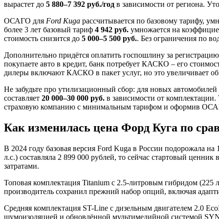
вырастет до
5 880–7 392 руб./год
в зависимости от региона. Уто
ОСАГО для
Ford Kuga
рассчитывается по базовому тарифу, умн
более 3 лет базовый тариф
4 942 руб.
умножается на коэффици
стоимость снизится до
5 000–5 500 руб.
. Без ограничения по в
Дополнительно придётся оплатить госпошлину за регистраци
покупаете авто в кредит, банк потребует КАСКО – его стоимос
дилеры включают КАСКО в пакет услуг, но это увеличивает о
Не забудьте про утилизационный сбор: для новых автомобилей 
составляет
20 000–30 000 руб.
в зависимости от комплектации.
страховую компанию с минимальным тарифом и оформив ОСА
Как изменилась цена Форд Куга по срав
В 2024 году базовая версия Ford Kuga в России подорожала на 
л.с.) составляла 2 899 000 рублей, то сейчас стартовый ценни
затратами.
Топовая комплектация Titanium с 2.5-литровым гибридом (225 л.с
производитель сохранил прежний набор опций, включая адапти
Средняя комплектация ST-Line с дизельным двигателем 2.0 EcoB
шумоизоляцией и обновлённой мультимедийной системой SYNC 