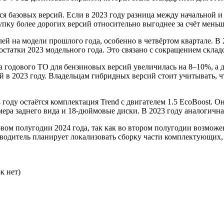
я базовых версий. Если в 2023 году разница между начальной и 
купку более дорогих версий относительно выгоднее за счёт мень
лей на модели прошлого года, особенно в четвёртом квартале. В
остатки 2023 модельного года. Это связано с сокращением склад
а годового ТО для бензиновых версий увеличилась на 8–10%, а д
ей в 2023 году. Владельцам гибридных версий стоит учитывать, 
ду остаётся комплектация Trend с двигателем 1.5 EcoBoost. Он
ера заднего вида и 18-дюймовые диски. В 2023 году аналогичная
вом полугодии 2024 года, так как во втором полугодии возмож
зводитель планирует локализовать сборку части комплектующих, 
к нет)