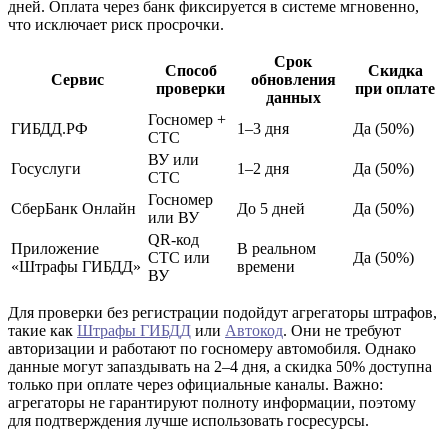
дней. Оплата через банк фиксируется в системе мгновенно,
что исключает риск просрочки.
Срок
Способ
Скидка
Сервис
обновления
проверки
при оплате
данных
Госномер +
ГИБДД.РФ
1–3 дня
Да (50%)
СТС
ВУ или
Госуслуги
1–2 дня
Да (50%)
СТС
Госномер
СберБанк Онлайн
До 5 дней
Да (50%)
или ВУ
QR-код
Приложение
В реальном
СТС или
Да (50%)
«Штрафы ГИБДД»
времени
ВУ
Для проверки без регистрации подойдут агрегаторы штрафов,
такие как
Штрафы ГИБДД
или
Автокод
. Они не требуют
авторизации и работают по госномеру автомобиля. Однако
данные могут запаздывать на 2–4 дня, а скидка 50% доступна
только при оплате через официальные каналы. Важно:
агрегаторы не гарантируют полноту информации, поэтому
для подтверждения лучше использовать госресурсы.