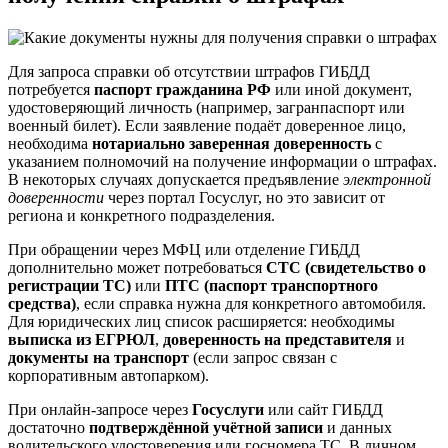
Для запроса справки об отсутствии штрафов ГИБДД
потребуется
паспорт гражданина РФ
или иной документ,
удостоверяющий личность (например, загранпаспорт или
военный билет). Если заявление подаёт доверенное лицо,
необходима
нотариально заверенная доверенность
с
указанием полномочий на получение информации о штрафах.
В некоторых случаях допускается предъявление
электронной
доверенности
через портал Госуслуг, но это зависит от
региона и конкретного подразделения.
При обращении через МФЦ или отделение ГИБДД
дополнительно может потребоваться
СТС (свидетельство о
регистрации ТС)
или
ПТС (паспорт транспортного
средства)
, если справка нужна для конкретного автомобиля.
Для юридических лиц список расширяется: необходимы
выписка из ЕГРЮЛ
,
доверенность на представителя
и
документы на транспорт
(если запрос связан с
корпоративным автопарком).
При онлайн-запросе через
Госуслуги
или сайт ГИБДД
достаточно
подтверждённой учётной записи
и данных
водительского удостоверения или госномера ТС. В личном