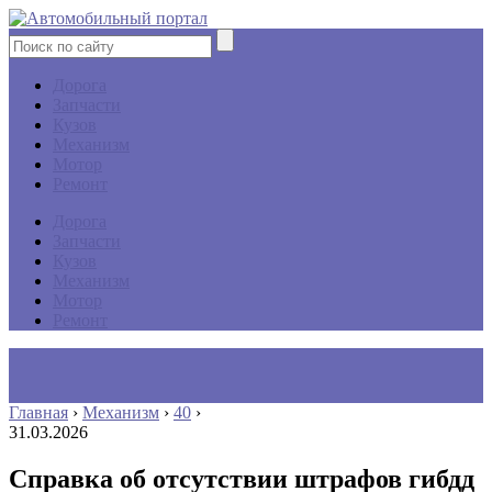
Дорога
Запчасти
Кузов
Механизм
Мотор
Ремонт
Дорога
Запчасти
Кузов
Механизм
Мотор
Ремонт
Главная
›
Механизм
›
40
›
31.03.2026
Справка об отсутствии штрафов гибдд