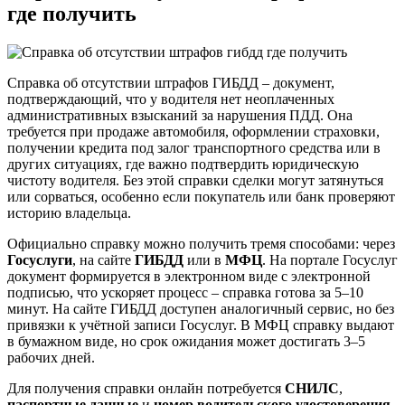
где получить
Справка об отсутствии штрафов ГИБДД – документ,
подтверждающий, что у водителя нет неоплаченных
административных взысканий за нарушения ПДД. Она
требуется при продаже автомобиля, оформлении страховки,
получении кредита под залог транспортного средства или в
других ситуациях, где важно подтвердить юридическую
чистоту водителя. Без этой справки сделки могут затянуться
или сорваться, особенно если покупатель или банк проверяют
историю владельца.
Официально справку можно получить тремя способами: через
Госуслуги
, на сайте
ГИБДД
или в
МФЦ
. На портале Госуслуг
документ формируется в электронном виде с электронной
подписью, что ускоряет процесс – справка готова за 5–10
минут. На сайте ГИБДД доступен аналогичный сервис, но без
привязки к учётной записи Госуслуг. В МФЦ справку выдают
в бумажном виде, но срок ожидания может достигать 3–5
рабочих дней.
Для получения справки онлайн потребуется
СНИЛС
,
паспортные данные
и
номер водительского удостоверения
.