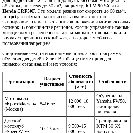
Для подростков 12–15 лет подойдут кроссовые мотоциклы с
объёмом двигателя до 50 см³, например,
KTM 50 SX
или
Honda CRF50F
. Эти модели развивают скорость до 60 км/ч,
но требуют обязательного использования защитной
экипировки: шлема, наколенников, перчаток и мотокроссовых
ботинок. В большинстве регионов России управление такими
мотоциклами разрешено только на закрытых площадках или в
рамках спортивных секций – езда по дорогам общего
пользования запрещена.
Спортивные секции и мотошколы предлагают программы
обучения для детей с 8 лет. В таблице ниже приведены
примеры организаций и их условия:
Стоимость
Возраст
Организация
абонемента
Особенности
участников
(мес.)
Обучение на
Мотошкола
12 000–18
Yamaha PW50,
«КроссМастер»
8–16 лет
000 руб.
экипировка
(Москва)
включена
Детский
Тренировки на
мотоклуб
9 500–15
KTM 50 SX,
10–15 лет
«SpeedWay»
000 руб.
доступ к