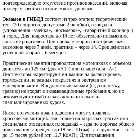
подтверждающую отсутствие противопоказаний, включая
проверку зрения и психического здоровья.
Экзамен в ГИБДД
состоит из трех этапов: теоретический
тест (20 вопросов, допустимо 2 ошибки), площадка
(упражнения «змейка», «восьмерка», «габаритный коридор»)
и город. Для подростков до 18 лет обязательно письменное
согласие родителей. При провале теории повторная сдача
возможна через 7 дней, практики – через 14. Срок действия
успешной теории – 6 месяцев.
Практические занятия проводятся на мотоциклах с объемом
двигателя до 125 см³ (для «A1») или свыше (для «A»).
Инструкторы акцентируют внимание на балансировке,
торможении на разных покрытиях и экстренном
маневрировании. Внедорожные навыки (езда по песку,
гравию) не входят в экзаменационные требования, но их
рекомендуют отрабатывать дополнительно на
специализированных курсах.
После получения прав подростки могут управлять
кроссовыми мотоциклами только на закрытых трассах или
специально отведенных площадках – езда по дорогам общего
пользования запрещена до 18 лет. Штраф за нарушение – от 5
до 15 тысяч рублей (ст. 12.7 КоАП). Для повышения