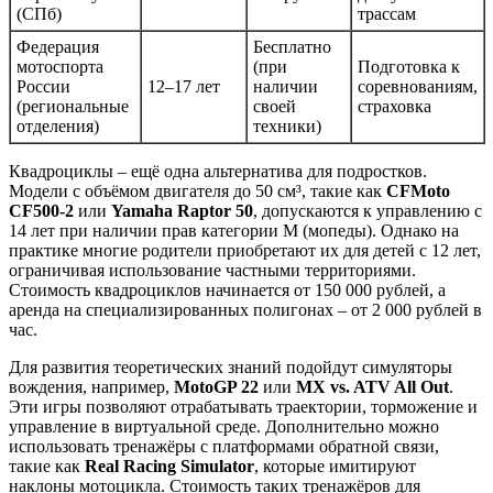
(СПб)
трассам
Федерация
Бесплатно
мотоспорта
(при
Подготовка к
России
12–17 лет
наличии
соревнованиям,
(региональные
своей
страховка
отделения)
техники)
Квадроциклы – ещё одна альтернатива для подростков.
Модели с объёмом двигателя до 50 см³, такие как
CFMoto
CF500-2
или
Yamaha Raptor 50
, допускаются к управлению с
14 лет при наличии прав категории M (мопеды). Однако на
практике многие родители приобретают их для детей с 12 лет,
ограничивая использование частными территориями.
Стоимость квадроциклов начинается от 150 000 рублей, а
аренда на специализированных полигонах – от 2 000 рублей в
час.
Для развития теоретических знаний подойдут симуляторы
вождения, например,
MotoGP 22
или
MX vs. ATV All Out
.
Эти игры позволяют отрабатывать траектории, торможение и
управление в виртуальной среде. Дополнительно можно
использовать тренажёры с платформами обратной связи,
такие как
Real Racing Simulator
, которые имитируют
наклоны мотоцикла. Стоимость таких тренажёров для