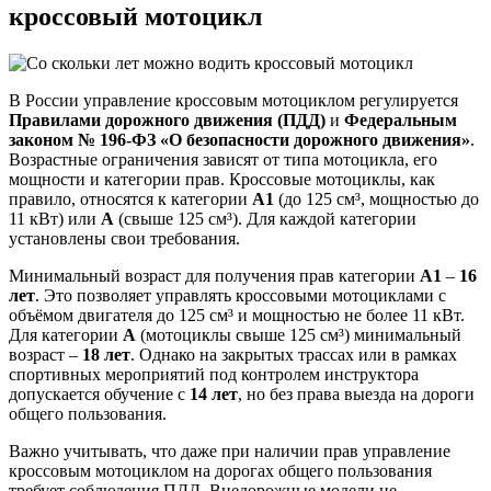
кроссовый мотоцикл
В России управление кроссовым мотоциклом регулируется
Правилами дорожного движения (ПДД)
и
Федеральным
законом № 196-ФЗ «О безопасности дорожного движения»
.
Возрастные ограничения зависят от типа мотоцикла, его
мощности и категории прав. Кроссовые мотоциклы, как
правило, относятся к категории
A1
(до 125 см³, мощностью до
11 кВт) или
A
(свыше 125 см³). Для каждой категории
установлены свои требования.
Минимальный возраст для получения прав категории
A1
–
16
лет
. Это позволяет управлять кроссовыми мотоциклами с
объёмом двигателя до 125 см³ и мощностью не более 11 кВт.
Для категории
A
(мотоциклы свыше 125 см³) минимальный
возраст –
18 лет
. Однако на закрытых трассах или в рамках
спортивных мероприятий под контролем инструктора
допускается обучение с
14 лет
, но без права выезда на дороги
общего пользования.
Важно учитывать, что даже при наличии прав управление
кроссовым мотоциклом на дорогах общего пользования
требует соблюдения ПДД. Внедорожные модели не