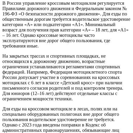
В России управление кроссовым мотоциклом регулируется
Правилами дорожного движения и Федеральным законом №
196-ФЗ «О безопасности дорожного движения». Для езды по
общественным дорогам требуется водительское удостоверение
категории «A» или подкатегории «A1». Минимальный
возраст для получения прав категории «A» – 18 лет, для «A1»
– 16 лет. Однако кроссовые мотоциклы часто
эксплуатируются вне дорог общего пользования, где
требования иные.
На закрытых трассах и спортивных площадках, не
относящихся к дорожному движению, возрастные
ограничения устанавливаются регламентами спортивных
федераций. Например, Федерация мотоциклетного спорта
России допускает участие в соревнованиях на кроссовых
мотоциклах с 6 лет в классе «Детский кросс» при наличии
письменного согласия родителей и под контролем тренера.
Для юниоров (12–16 лет) действуют отдельные классы с
ограничением мощности техники.
Для езды на кроссовом мотоцикле в лесах, полях или на
специально оборудованных полигонах вне дорог общего
пользования водительское удостоверение не требуется.
Однако с 2023 года введены поправки в Кодекс об
административных правонарушениях, обязывающие лиц