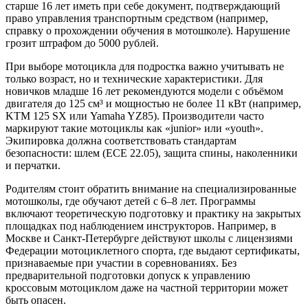
старше 16 лет иметь при себе документ, подтверждающий
право управления транспортным средством (например,
справку о прохождении обучения в мотошколе). Нарушение
грозит штрафом до 5000 рублей.
При выборе мотоцикла для подростка важно учитывать не
только возраст, но и технические характеристики. Для
новичков младше 16 лет рекомендуются модели с объёмом
двигателя до 125 см³ и мощностью не более 11 кВт (например,
KTM 125 SX или Yamaha YZ85). Производители часто
маркируют такие мотоциклы как «junior» или «youth».
Экипировка должна соответствовать стандартам
безопасности: шлем (ECE 22.05), защита спины, наколенники
и перчатки.
Родителям стоит обратить внимание на специализированные
мотошколы, где обучают детей с 6–8 лет. Программы
включают теоретическую подготовку и практику на закрытых
площадках под наблюдением инструкторов. Например, в
Москве и Санкт-Петербурге действуют школы с лицензиями
Федерации мотоциклетного спорта, где выдают сертификаты,
признаваемые при участии в соревнованиях. Без
предварительной подготовки допуск к управлению
кроссовым мотоциклом даже на частной территории может
быть опасен.