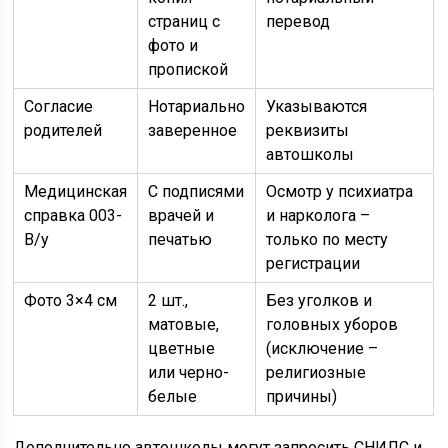
страниц с
перевод
фото и
пропиской
Согласие
Нотариально
Указываются
родителей
заверенное
реквизиты
автошколы
Медицинская
С подписями
Осмотр у психиатра
справка 003-
врачей и
и нарколога –
В/у
печатью
только по месту
регистрации
Фото 3×4 см
2 шт.,
Без уголков и
матовые,
головных уборов
цветные
(исключение –
или черно-
религиозные
белые
причины)
Дополнительно автошколы могут запросить СНИЛС и