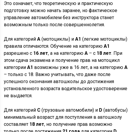
Это означает, что теоретическую и практическую
подготовку можно начать заранее, но фактическое
управление автомобилем без инструктора станет
возможным только после совершеннолетия.
Для категорий
A
(мотоциклы) и
A1
(легкие мотоциклы)
правила отличаются. Обучение на категорию
A1
разрешено с
16 лет
, а на категорию
A
– с
18 лет
. При
этом сдача экзамена и получение прав на мотоцикл
категории
A1
возможны уже в 16 лет, а на категорию
A
– только с 18. Важно учитывать, что даже после
успешного окончания автошколы до достижения
установленного возраста водительское удостоверение
не выдается.
Для категорий
C
(грузовые автомобили) и
D
(автобусы)
минимальный возраст для поступления в автошколу
составляет
18 лет
, но получение прав возможно
только после достижения
21 года
для категории
D
.