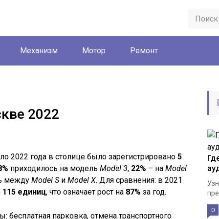
Механизм
Мотор
Ремонт
скве 2022
о 2022 года в столице было зарегистрировано
5
Гд
8%
приходилось на модель
Model 3
,
22%
– на
Model
ау
ь между
Model S
и
Model X
. Для сравнения: в 2021
Узн
3 115 единиц
, что означает рост на
87%
за год.
пре
0
ы: бесплатная парковка, отмена транспортного