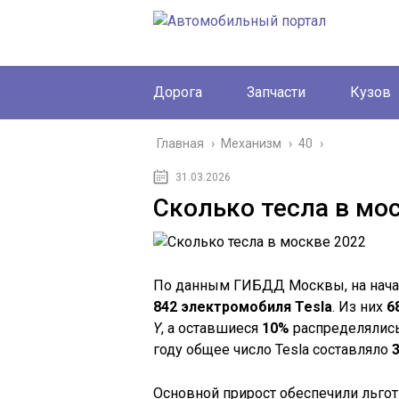
Дорога
Запчасти
Кузов
Главная
›
Механизм
›
40
›
31.03.2026
Сколько тесла в мо
По данным ГИБДД Москвы, на начал
842 электромобиля Tesla
. Из них
6
Y
, а оставшиеся
10%
распределялис
году общее число Tesla составляло
Основной прирост обеспечили льгот