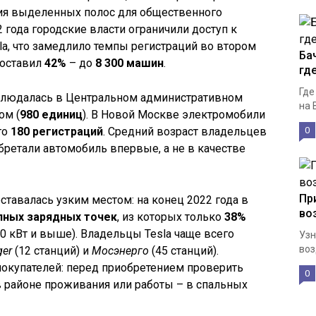
ия выделенных полос для общественного
2 года городские власти ограничили доступ к
a, что замедлило темпы регистраций во втором
Ба
составил
42%
– до
8 300 машин
.
гд
Где
блюдалась в Центральном административном
на 
ом (
980 единиц
). В Новой Москве электромобили
го
180 регистраций
. Средний возраст владельцев
0
бретали автомобиль впервые, а не в качестве
Пр
ставалась узким местом: на конец 2022 года в
во
пных зарядных точек
, из которых только
38%
 кВт и выше). Владельцы Tesla чаще всего
Узн
воз
ger
(12 станций) и
Мосэнерго
(45 станций).
окупателей: перед приобретением проверить
0
 районе проживания или работы – в спальных