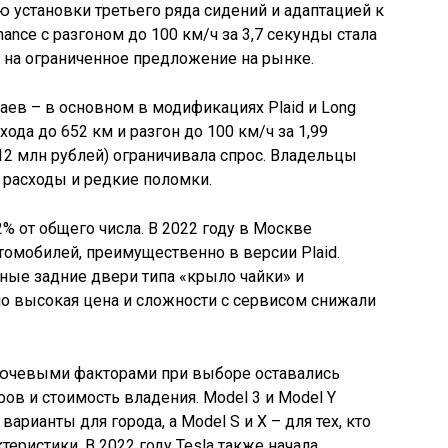
установки третьего ряда сидений и адаптацией к
ance с разгоном до 100 км/ч за 3,7 секунды стала
 на ограниченное предложение на рынке.
аев – в основном в модификациях Plaid и Long
хода до 652 км и разгон до 100 км/ч за 1,99
12 млн рублей) ограничивала спрос. Владельцы
 расходы и редкие поломки.
% от общего числа. В 2022 году в Москве
томобилей, преимущественно в версии Plaid.
ные задние двери типа «крыло чайки» и
но высокая цена и сложности с сервисом снижали
лючевыми факторами при выборе оставались
ров и стоимость владения. Model 3 и Model Y
рианты для города, а Model S и X – для тех, кто
теристики. В 2022 году Tesla также начала