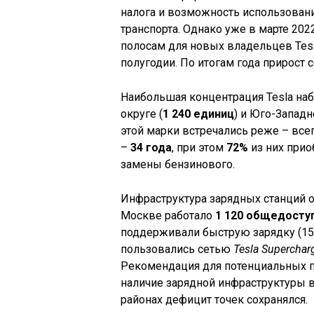
налога и возможность использован
транспорта. Однако уже в марте 202
полосам для новых владельцев Tesl
полугодии. По итогам года прирост 
Наибольшая концентрация Tesla на
округе (
1 240 единиц
) и Юго-Западн
этой марки встречались реже – все
–
34 года
, при этом
72%
из них прио
замены бензинового.
Инфраструктура зарядных станций о
Москве работало
1 120 общедосту
поддерживали быструю зарядку (150
пользовались сетью
Tesla Superchar
Рекомендация для потенциальных п
наличие зарядной инфраструктуры в
районах дефицит точек сохранялся.