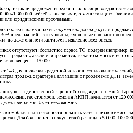
рублей, но такие предложения редки и часто сопровождаются усл
 000–1 300 000 рублей за аналогичную комплектацию. Экономия в
ами или юридическими проблемами.
доставляют полный пакет документов: договор купли-продажи, 
 30% предложений – это машины, купленные в лизинг или креди
а, но даже она не гарантирует выявление всех рисков.
нках отсутствуют: бесплатное первое ТО, подарки (например, 
онусы – редкость, а если и встречаются, то часто компенсируют
 реальная цена – 15 000.
ет 1–3 дня: проверка кредитной истории, согласование условий,
 Быстрая продажа характерна для машин с проблемами: ДТП, зам
стику.
кая покупка – единственный вариант без подводных камней. Гара
нсмиссиями, где стоимость ремонта АКПП начинается от 120 000
о дефект заводской, будет невозможно.
автомобилей или готовности оплатить услуги независимого эксп
ь риски. Для большинства покупателей разница в 50 000–100 000