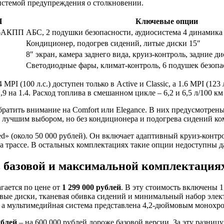
истемой предупреждения о столкновении.
П
Ключевые опции
 6АКПП
АБС, 2 подушки безопасности, аудиосистема 4 динамика
Кондиционер, подогрев сидений, литые диски 15″
8″ экран, камера заднего вида, круиз-контроль, задние д
Светодиодные фары, климат-контроль, 6 подушек безопа
 (100 л.с.) доступен только в Active и Classic, а 1.6 MPI (123 л
,9 на 1.4. Расход топлива в смешанном цикле – 6,2 и 6,5 л/100 к
 обратить внимание на Comfort или Elegance. В них предусмотре
ет лучшим выбором, но без кондиционера и подогрева сидений к
ced» (около 50 000 рублей). Он включает адаптивный круиз-конт
 трассе. В остальных комплектациях такие опции недоступны да
 в базовой и максимальной комплектация
гается по цене от
1 299 000 рублей
. В эту стоимость включены 1
мовые диски, тканевая обивка сидений и минимальный набор эл
, а мультимедийная система представлена 4,2-дюймовым монохро
ублей
– на 600 000 рублей дороже базовой версии. За эту разницу 