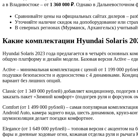
а в Владивостоке – от
1 360 000 ₽
. Однако в Дальневосточном 
Сравнивайте цены на официальных сайтах дилеров – раз
Уточняйте наличие скидок на допоборудование или страх
В северных регионах (Мурманск, Архангельск) учитывай
Какие комплектации Hyundai Solaris 2
Hyundai Solaris 2023 года предлагается в четырёх основных ком
общую платформу и дизайн модели. Базовая версия Active – ед
Active – минимальная комплектация с ценой от 1 199 000 рубле
подушки безопасности и аудиосистема с 4 динамиками. Кондиц
вариант без лишних опций.
Classic (от 1 349 000 рублей) добавляет кондиционер, подогре
заказать пакет «Зимний комфорт» (подогрев руля и форсунок о
Comfort (от 1 499 000 рублей) – самая популярная комплектац
Android Auto, камера заднего вида, шесть динамиков, круиз-кон
шумоизоляция делает поездки комфортнее.
Elegance (от 1 649 000 рублей) – топовая версия с акцентом 
фары и дневные ходовые огни, кожаная отделка руля и рычага