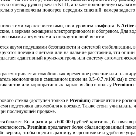
аную отделку руля и рычага КПП, а также полноценную мульти
льно установлены подогрев передних сидений, камера заднего в
хническими характеристиками, но и уровнем комфорта. В
Active
кие, а зеркала оснащены электроприводом и обогревом. Для вод
я весомыми аргументами в пользу топовой версии.
ется двумя подушками безопасности и системой стабилизации, в
нируются поездки с детьми или на дальние расстояния, эти опци
редлагает адаптивный круиз-контроль или систему автоматическ
то рассматривает автомобиль как временное решение или плани
гатель экономичнее в смешанном цикле на 0,5–0,7 л/100 км) и с
 таксистов или корпоративных парков выбор в пользу
Premium
с
бового стекла (доступен только в
Premium
) становится не роско
емя подготовки автомобиля к поездке. Также стоит учитывать, 
 при последующей продаже.
 бюджет. Если разница в 600 000 рублей критична, базовая ве
безопасность,
Premium
предлагает более сбалансированный пакет
бе версии, чтобы оценить разницу в эргономике и удобстве упра