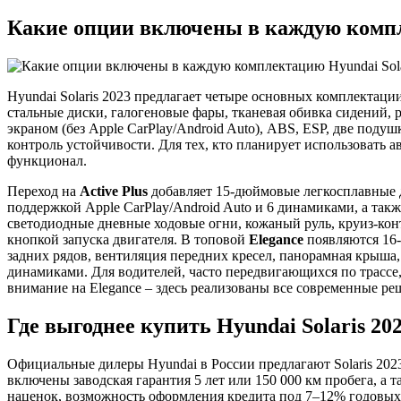
Какие опции включены в каждую компле
Hyundai Solaris 2023 предлагает четыре основных комплектаци
стальные диски, галогеновые фары, тканевая обивка сидений,
экраном (без Apple CarPlay/Android Auto), ABS, ESP, две под
контроль устойчивости. Для тех, кто планирует использовать 
функционал.
Переход на
Active Plus
добавляет 15-дюймовые легкосплавные д
поддержкой Apple CarPlay/Android Auto и 6 динамиками, а так
светодиодные дневные ходовые огни, кожаный руль, круиз-контр
кнопкой запуска двигателя. В топовой
Elegance
появляются 16-
задних рядов, вентиляция передних кресел, панорамная крыша
динамиками. Для водителей, часто передвигающихся по трассе
внимание на Elegance – здесь реализованы все современные 
Где выгоднее купить Hyundai Solaris 2
Официальные дилеры Hyundai в России предлагают Solaris 2023 
включены заводская гарантия 5 лет или 150 000 км пробега, а
наценок, возможность оформления кредита под 7–12% годовых ч