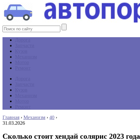
Дорога
Запчасти
Кузов
Механизм
Мотор
Ремонт
Дорога
Запчасти
Кузов
Механизм
Мотор
Ремонт
Главная
›
Механизм
›
40
›
31.03.2026
Сколько стоит хендай солярис 2023 года