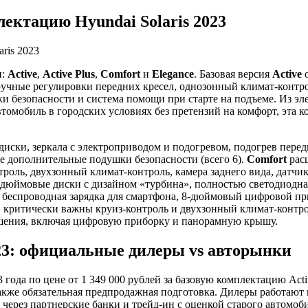
ктацию Hyundai Solaris 2023
и:
Active
,
Active Plus
,
Comfort
и
Elegance
. Базовая версия
Active
о
 ручные регулировки передних кресел, однозонный климат-конт
ушки безопасности и система помощи при старте на подъеме. Из 
автомобиль в городских условиях без претензий на комфорт, эт
иски, зеркала с электроприводом и подогревом, подогрев пере
же дополнительные подушки безопасности (всего 6).
Comfort
расш
оль, двухзонный климат-контроль, камера заднего вида, датчики
дюймовые диски с дизайном «турбина», полностью светодиодная
, беспроводная зарядка для смартфона, 8-дюймовый цифровой п
, критически важны круиз-контроль и двухзонный климат-контрол
решения, включая цифровую приборку и панорамную крышу.
023: официальные дилеры vs авторынки
года по цене от 1 349 000 рублей за базовую комплектацию Acti
 также обязательная предпродажная подготовка. Дилеры работаю
ерез партнерские банки и трейд-ин с оценкой старого автомоби