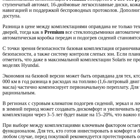
ступенчатый автомат, 16-дюймовые легкосплавные диски, кож
навигацией и поддержкой беспроводных протоколов. Дополните
доступа.
Разница в цене между комплектациями оправдана не только те
дверей, тогда как в
Premium
все стеклоподъемники автоматичес
автоматическая коробка передач и подогрев сидений становятс
С точки зрения безопасности базовая комплектация ограничива
безопасности, а также систему контроля слепых зон. Если пла
отметить, что даже в максимальной комплектации Solaris не п
моделях Hyundai.
Экономия на базовой версии может быть оправдана для тех, к
000 км в год разница в расходах на топливо (1,6-литровый дви
масла) частично компенсирует первоначальную переплату. Для
рациональным.
В регионах с суровым климатом подогрев сидений, зеркал и ло
в зимний период может создавать дискомфорт и увеличивать вр
комплектации через 3–5 лет будет выше на 15–20%, что важно
При выборе между комплектациями ключевым фактором остается
функционалом. Для тех, кто готов инвестировать в комфорт и 
любом случае, перед покупкой рекомендуется протестировать о