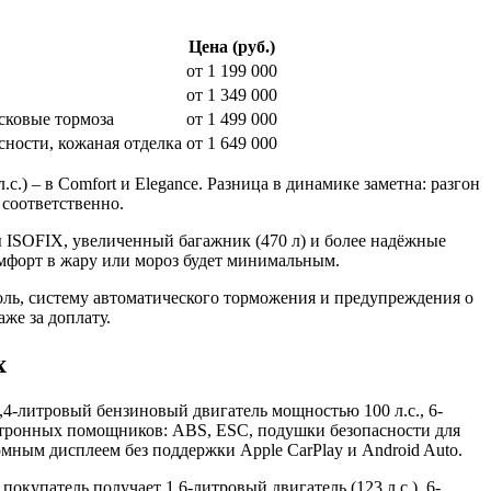
Цена (руб.)
от 1 199 000
от 1 349 000
исковые тормоза
от 1 499 000
сности, кожаная отделка
от 1 649 000
.с.) – в Comfort и Elegance. Разница в динамике заметна: разгон
м соответственно.
ны ISOFIX, увеличенный багажник (470 л) и более надёжные
омфорт в жару или мороз будет минимальным.
роль, систему автоматического торможения и предупреждения о
же за доплату.
х
,4-литровый бензиновый двигатель мощностью 100 л.с., 6-
ектронных помощников: ABS, ESC, подушки безопасности для
мным дисплеем без поддержки Apple CarPlay и Android Auto.
покупатель получает 1,6-литровый двигатель (123 л.с.), 6-