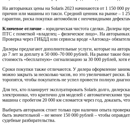
На авторынках цены на Solaris 2023 начинаются от 1 150 000 
причин или машины из такси. Средний ценник на рынке – 1 250
гарантии, риска покупки автомобиля с неочевидными дефект
Ключевое отличие
– юридическая чистота сделки. Дилеры пре
ПТС с пометкой «владелец – физическое лицо». На авторынках
Проверка через ГИБДД или сервисы вроде «Автокод» обязательн
Дилеры предлагают дополнительные услуги, которые на авторы
до 7 лет за доплату в 50 000–70 000 рублей. На рынке такие б
стоимость «бесплатную» сигнализацию за 30 000 рублей, хотя ее
Сроки покупки также отличаются. У дилера оформление занима
можно закрыть за несколько часов, но это увеличивает риски.
торопятся, чтобы покупатель не успел провести полную диагно
Для тех, кто планирует эксплуатировать Solaris долго, дилерс
электроники, что критично для моделей с автоматическими тра
машина с пробегом 20 000 км сломается через год, доказать, чт
Выбирать авторынок стоит только при наличии опыта проверки 
быть значительной – не менее 150 000 рублей – чтобы оправдат
судебные разбирательства.