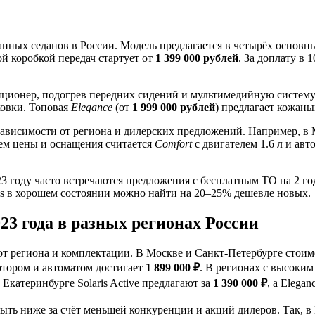
ованных седанов в России. Модель предлагается в четырёх основ
кой коробкой передач стартует от
1 399 000 рублей
. За доплату в 
диционер, подогрев передних сидений и мультимедийную систем
ковки. Топовая
Elegance
(от
1 999 000 рублей
) предлагает кожаны
 зависимости от региона и дилерских предложений. Например, в
ем цены и оснащения считается
Comfort
с двигателем 1.6 л и авт
23 году часто встречаются предложения с бесплатным ТО на 2 го
ris в хорошем состоянии можно найти на 20–25% дешевле новых.
23 года в разных регионах России
 от региона и комплектации. В Москве и Санкт-Петербурге стоим
мотором и автоматом достигает
1 899 000 ₽
. В регионах с высоким
Екатеринбурге Solaris Active предлагают за
1 390 000 ₽
, а Elegan
ть ниже за счёт меньшей конкуренции и акций дилеров. Так, в 