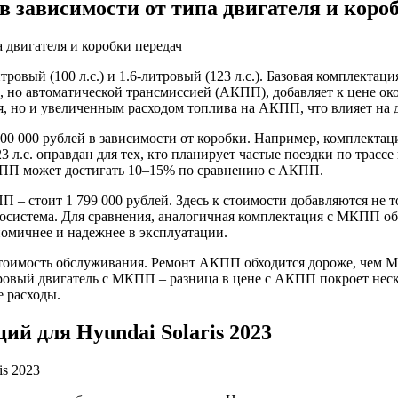
 в зависимости от типа двигателя и коро
итровый (100 л.с.) и 1.6-литровый (123 л.с.). Базовая комплектац
, но автоматической трансмиссией (АКПП), добавляет к цене око
я, но и увеличенным расходом топлива на АКПП, что влияет на 
00 000 рублей в зависимости от коробки. Например, комплектац
 л.с. оправдан для тех, кто планирует частые поездки по трассе
КПП может достигать 10–15% по сравнению с АКПП.
ПП – стоит 1 799 000 рублей. Здесь к стоимости добавляются не 
диосистема. Для сравнения, аналогичная комплектация с МКПП о
омичнее и надежнее в эксплуатации.
стоимость обслуживания. Ремонт АКПП обходится дороже, чем МК
ровый двигатель с МКПП – разница в цене с АКПП покроет неск
е расходы.
й для Hyundai Solaris 2023