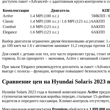
доступен пакет «Advanced» с адаптивным круиз-контролем и с
Комплектация
Двигатель
КП
Active
1.4 MPI (100 л.с.)
5МКПП /
Classic
1.4 MPI (100 л.с.) / 1.6 MPI (123 л.с.)
6АКПП
Comfort
1.6 MPI (123 л.с.)
6АКПП
Elegance
1.6 MPI (123 л.с.)
6АКПП
Выбор двигателя ограничен двумя бензиновыми агрегатами: 1.4 MPI
до 100 км/ч на 1.6 с автоматом занимает 11,2 секунды против 12
Для семей с детьми или тех, кто часто перевозит грузы, стоит
тормоза. Если приоритет – экономия, Active с механикой стан
При заказе Elegance рекомендуется доплатить за пакет «Advan
выезде с полосы – функции, которые повышают безопасность на
Сравнение цен на Hyundai Solaris 2023
Hyundai Solaris 2023 года в базовой комплектации
Active
предла
ступенчатая механическая коробка передач, стальные 15-дюй
водителя и переднего пассажира. Климат-контроль отсутствует
Максимальная комплектация
Premium
обойдется в
1 899 000 р