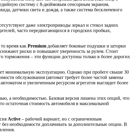
медийную систему с 8-дюймовым сенсорным экраном,
ида, датчики света и дождя, а также система бесключевого
отсутствуют даже электроприводы зеркал и стекол задних
ителей, часто передвигающихся в городских пробках,
 то время как
Premium
добавляет боковые подушки и шторки
и снижают риски и повышают уверенность за рулем. Стоит
ого торможения – эти функции доступны только в более дорогих
рует минимальную эксплуатацию. Однако при пробеге свыше 30
тоимости обслуживания (автомат требует более частой замены
 автоматом и увеличенным ресурсом агрегатов выглядит более
шью, а необходимостью. Базовая версия лишена этих опций, что
что остаточная стоимость автомобиля в максимальной
рсия
Active
– рабочий вариант, но с ограниченным
 без необходимости доплачивать за дополнительные опции. В
вления.