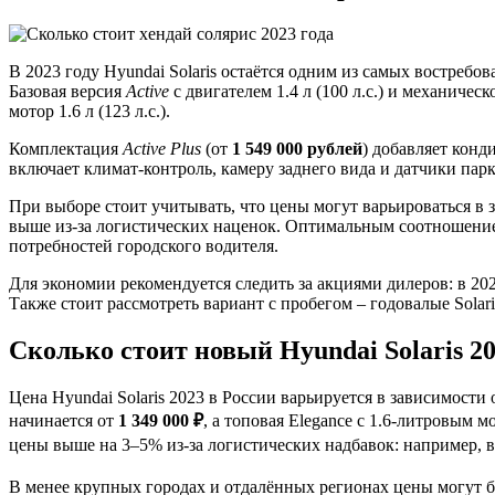
В 2023 году Hyundai Solaris остаётся одним из самых востреб
Базовая версия
Active
с двигателем 1.4 л (100 л.с.) и механичес
мотор 1.6 л (123 л.с.).
Комплектация
Active Plus
(от
1 549 000 рублей
) добавляет кон
включает климат-контроль, камеру заднего вида и датчики пар
При выборе стоит учитывать, что цены могут варьироваться в
выше из-за логистических наценок. Оптимальным соотношени
потребностей городского водителя.
Для экономии рекомендуется следить за акциями дилеров: в 20
Также стоит рассмотреть вариант с пробегом – годовалые Sola
Сколько стоит новый Hyundai Solaris 20
Цена Hyundai Solaris 2023 в России варьируется в зависимости
начинается от
1 349 000 ₽
, а топовая Elegance с 1.6-литровым 
цены выше на 3–5% из-за логистических надбавок: например, в 
В менее крупных городах и отдалённых регионах цены могут бы