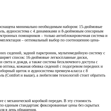
снащена минимально необходимым набором: 15-дюймовые
роль, аудиосистема с 4 динамиками и 8-дюймовым сенсорным
электронных помощников – только антиблокировочная система и
а комплектация – оптимальный выбор по соотношению цена-
дних сидений, задний парктроник, мультимедийную систему с
иряет список: 16-дюймовые легкосплавные диски,
 света и дождя, а также система бесключевого доступа с
 оптика, кожаная обивка сидений с подогревом передних и
риборный щиток и аудиосистема премиум-класса с 8
ь (Comfort и выше), а любителям технологий стоит обратить
ve с механической коробкой передач. В эту стоимость
т по единым стандартам: фиксированные цены без скрытых
ля в день обращения.