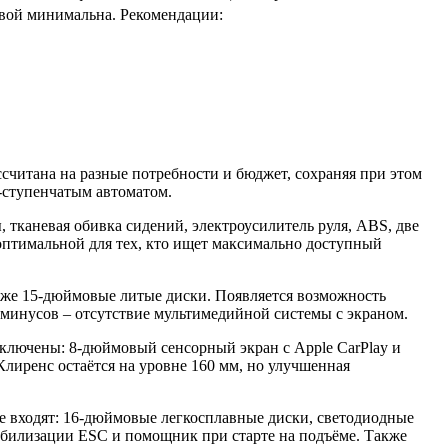
квой минимальна. Рекомендации:
рассчитана на разные потребности и бюджет, сохраняя при этом
6-ступенчатым автоматом.
, тканевая обивка сидений, электроусилитель руля, ABS, две
 оптимальной для тех, кто ищет максимально доступный
также 15-дюймовые литые диски. Появляется возможность
з минусов – отсутствие мультимедийной системы с экраном.
включены: 8-дюймовый сенсорный экран с Apple CarPlay и
 Клиренс остаётся на уровне 160 мм, но улучшенная
ние входят: 16-дюймовые легкосплавные диски, светодиодные
табилизации ESC и помощник при старте на подъёме. Также