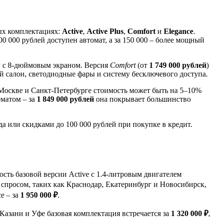
ных комплектациях:
Active
,
Active Plus
,
Comfort
и
Elegance
.
100 000 рублей доступен автомат, а за 150 000 – более мощный
у с 8-дюймовым экраном. Версия
Comfort
(от
1 749 000 рублей
)
й салон, светодиодные фары и систему бесключевого доступа.
 Москве и Санкт-Петербурге стоимость может быть на 5–10%
оматом – за
1 849 000 рублей
она покрывает большинство
да или скидками до 100 000 рублей при покупке в кредит.
ость базовой версии Active с 1.4-литровым двигателем
 спросом, таких как Краснодар, Екатеринбург и Новосибирск,
ce – за
1 950 000 ₽
.
Казани и Уфе базовая комплектация встречается за
1 320 000 ₽
,