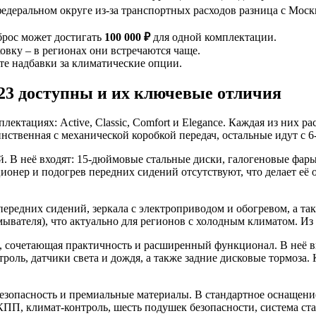
федеральном округе из-за транспортных расходов разница с Мос
брос может достигать
100 000 ₽
для одной комплектации.
овку – в регионах они встречаются чаще.
те надбавки за климатические опции.
023 доступны и их ключевые отличия
плектациях: Active, Classic, Comfort и Elegance. Каждая из них 
инственная с механической коробкой передач, остальные идут с 
й. В неё входят: 15-дюймовые стальные диски, галогеновые фары
ионер и подогрев передних сидений отсутствуют, что делает её
в передних сидений, зеркала с электроприводом и обогревом, а 
мывателя), что актуально для регионов с холодным климатом. И
ия, сочетающая практичность и расширенный функционал. В неё 
троль, датчики света и дождя, а также задние дисковые тормоза.
на безопасность и премиальные материалы. В стандартное оснаще
 КПП, климат-контроль, шесть подушек безопасности, система с