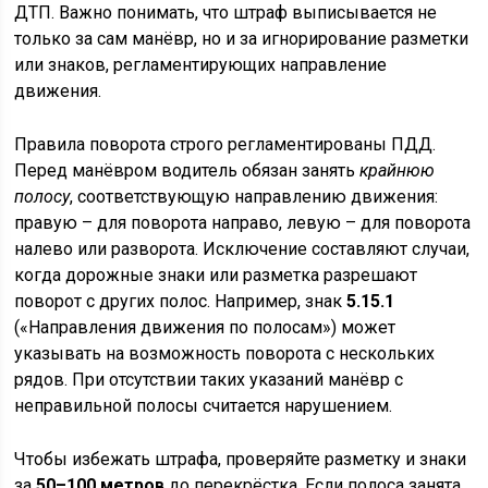
ДТП. Важно понимать, что штраф выписывается не
только за сам манёвр, но и за игнорирование разметки
или знаков, регламентирующих направление
движения.
Правила поворота строго регламентированы ПДД.
Перед манёвром водитель обязан занять
крайнюю
полосу
, соответствующую направлению движения:
правую – для поворота направо, левую – для поворота
налево или разворота. Исключение составляют случаи,
когда дорожные знаки или разметка разрешают
поворот с других полос. Например, знак
5.15.1
(«Направления движения по полосам») может
указывать на возможность поворота с нескольких
рядов. При отсутствии таких указаний манёвр с
неправильной полосы считается нарушением.
Чтобы избежать штрафа, проверяйте разметку и знаки
за
50–100 метров
до перекрёстка. Если полоса занята