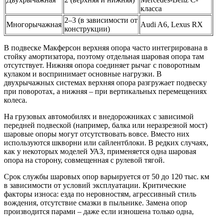
класса
2–3 (в зависимости от
Многорычажная
Audi A6, Lexus RX
конструкции)
В подвеске Макферсон верхняя опора часто интегрирована в
стойку амортизатора, поэтому отдельная шаровая опора там
отсутствует. Нижняя опора соединяет рычаг с поворотным
кулаком и воспринимает основные нагрузки. В
двухрычажных системах верхняя опора разгружает подвеску
при поворотах, а нижняя – при вертикальных перемещениях
колеса.
На грузовых автомобилях и внедорожниках с зависимой
передней подвеской (например, балка или неразрезной мост)
шаровые опоры могут отсутствовать вовсе. Вместо них
используются шкворни или сайлентблоки. В редких случаях,
как у некоторых моделей УАЗ, применяется одна шаровая
опора на сторону, совмещенная с рулевой тягой.
Срок службы шаровых опор варьируется от 50 до 120 тыс. км
в зависимости от условий эксплуатации. Критические
факторы износа: езда по неровностям, агрессивный стиль
вождения, отсутствие смазки в пыльнике. Замена опор
производится парами – даже если изношена только одна,