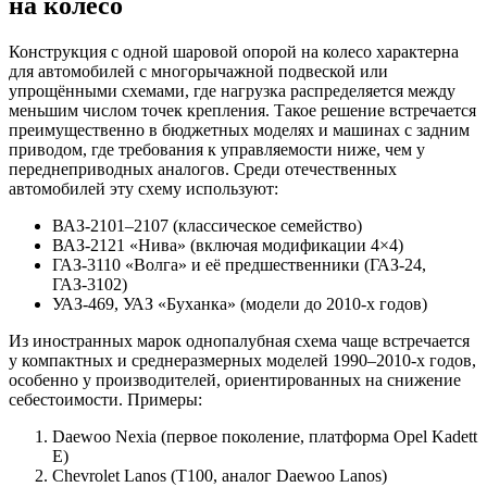
на колесо
Конструкция с одной шаровой опорой на колесо характерна
для автомобилей с многорычажной подвеской или
упрощёнными схемами, где нагрузка распределяется между
меньшим числом точек крепления. Такое решение встречается
преимущественно в бюджетных моделях и машинах с задним
приводом, где требования к управляемости ниже, чем у
переднеприводных аналогов. Среди отечественных
автомобилей эту схему используют:
ВАЗ-2101–2107 (классическое семейство)
ВАЗ-2121 «Нива» (включая модификации 4×4)
ГАЗ-3110 «Волга» и её предшественники (ГАЗ-24,
ГАЗ-3102)
УАЗ-469, УАЗ «Буханка» (модели до 2010-х годов)
Из иностранных марок однопалубная схема чаще встречается
у компактных и среднеразмерных моделей 1990–2010-х годов,
особенно у производителей, ориентированных на снижение
себестоимости. Примеры:
Daewoo Nexia (первое поколение, платформа Opel Kadett
E)
Chevrolet Lanos (T100, аналог Daewoo Lanos)