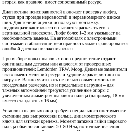
вторая, как правило, имеет сопоставимый ресурс.
Диагностика неисправностей включает проверку люфта,
стуков при проезде неровностей и неравномерного износа
шин. Для точной оценки используют монтажку:
поддомкрачивают колесо и пытаются раскачать его в
вертикальной плоскости. Люфт более 1–2 мм указывает на
необходимость замены. На автомобилях с электронными
системами стабилизации неисправность может фиксироваться
ошибкой датчика положения колеса.
При выборе новых шаровых опор предпочтение отдают
оригинальным деталям или аналогам от проверенных
производителей: Lemförder, TRW, Moog. Дешевые заменители
часто имеют меньший ресурс и худшие характеристики по
нагрузке. Важно учитывать не только совместимость по
посадочным размерам, но и предельные нагрузки – для
тяжелых автомобилей требуются усиленные опоры с
увеличенным диаметром шарового пальца (например, 18 мм
вместо стандартных 16 мм).
Установка шаровых опор требует специального инструмента:
съемника для выпрессовки пальца, динамометрического
ключа для затяжки крепежа. Момент затяжки гайки шарового
пальца обычно составляет 50–80 Н·м, но точные значения