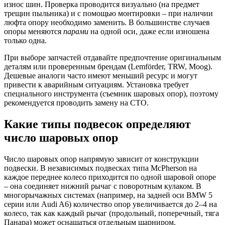
износ шин. Проверка проводится визуально (на предмет
трещин пыльника) и с помощью монтировки – при наличии
люфта опору необходимо заменить. В большинстве случаев
опоры меняются
парами
на одной оси, даже если изношена
только одна.
При выборе запчастей отдавайте предпочтение оригинальным
деталям или проверенным брендам (Lemförder, TRW, Moog).
Дешевые аналоги часто имеют меньший ресурс и могут
привести к аварийным ситуациям. Установка требует
специального инструмента (съемник шаровых опор), поэтому
рекомендуется проводить замену на СТО.
Какие типы подвесок определяют
число шаровых опор
Число шаровых опор напрямую зависит от конструкции
подвески. В независимых подвесках типа McPherson на
каждое переднее колесо приходится по одной шаровой опоре
– она соединяет нижний рычаг с поворотным кулаком. В
многорычажных системах (например, на задней оси BMW 5
серии или Audi A6) количество опор увеличивается до 2–4 на
колесо, так как каждый рычаг (продольный, поперечный, тяга
Панара) может оснащаться отдельным шарниром.