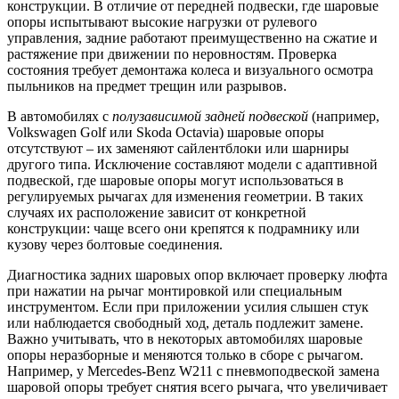
конструкции. В отличие от передней подвески, где шаровые
опоры испытывают высокие нагрузки от рулевого
управления, задние работают преимущественно на сжатие и
растяжение при движении по неровностям. Проверка
состояния требует демонтажа колеса и визуального осмотра
пыльников на предмет трещин или разрывов.
В автомобилях с
полузависимой задней подвеской
(например,
Volkswagen Golf или Skoda Octavia) шаровые опоры
отсутствуют – их заменяют сайлентблоки или шарниры
другого типа. Исключение составляют модели с адаптивной
подвеской, где шаровые опоры могут использоваться в
регулируемых рычагах для изменения геометрии. В таких
случаях их расположение зависит от конкретной
конструкции: чаще всего они крепятся к подрамнику или
кузову через болтовые соединения.
Диагностика задних шаровых опор включает проверку люфта
при нажатии на рычаг монтировкой или специальным
инструментом. Если при приложении усилия слышен стук
или наблюдается свободный ход, деталь подлежит замене.
Важно учитывать, что в некоторых автомобилях шаровые
опоры неразборные и меняются только в сборе с рычагом.
Например, у Mercedes-Benz W211 с пневмоподвеской замена
шаровой опоры требует снятия всего рычага, что увеличивает