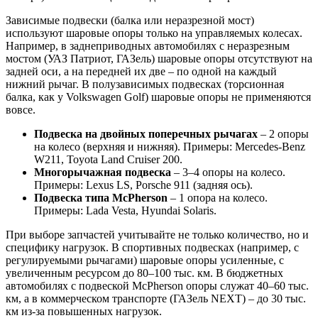
Зависимые подвески (балка или неразрезной мост)
используют шаровые опоры только на управляемых колесах.
Например, в заднеприводных автомобилях с неразрезным
мостом (УАЗ Патриот, ГАЗель) шаровые опоры отсутствуют на
задней оси, а на передней их две – по одной на каждый
нижний рычаг. В полузависимых подвесках (торсионная
балка, как у Volkswagen Golf) шаровые опоры не применяются
вовсе.
Подвеска на двойных поперечных рычагах
– 2 опоры
на колесо (верхняя и нижняя). Примеры: Mercedes-Benz
W211, Toyota Land Cruiser 200.
Многорычажная подвеска
– 3–4 опоры на колесо.
Примеры: Lexus LS, Porsche 911 (задняя ось).
Подвеска типа McPherson
– 1 опора на колесо.
Примеры: Lada Vesta, Hyundai Solaris.
При выборе запчастей учитывайте не только количество, но и
специфику нагрузок. В спортивных подвесках (например, с
регулируемыми рычагами) шаровые опоры усиленные, с
увеличенным ресурсом до 80–100 тыс. км. В бюджетных
автомобилях с подвеской McPherson опоры служат 40–60 тыс.
км, а в коммерческом транспорте (ГАЗель NEXT) – до 30 тыс.
км из-за повышенных нагрузок.