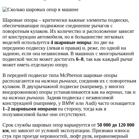
Шаровые опоры – критически важные элементы подвески,
обеспечивающие подвижное соединение рычагов с
поворотным кулаком. Их количество и расположение зависят
от конструкции автомобиля, но в большинстве легковых
моделей используется
4 шаровые опоры
: по две на
переднюю подвеску (левая и правая) и, реже, по одной на
заднюю, если она независимая. В машинах с многорычажной
подвеской число может достигать
6–8
, так как каждый рычаг
может иметь отдельную опору.
В передней подвеске типа McPherson шаровые опоры
располагаются на
нижних рычагах
, соединяя их с поворотным
кулаком. В двухрычажной подвеске (например, у многих
внедорожников) опоры устанавливаются как на
верхних
, так и
на
нижних рычагах
. Задняя подвеска с независимой
конструкцией (например, у BMW или Audi) часто оснащается
1–2 шаровыми опорами
на сторону, тогда как в
полузависимой балке они отсутствуют.
Срок службы шаровых опор варьируется от
50 000 до 120 000
км
, но зависит от условий эксплуатации. Признаки износа:
стук при проезде неровностей, люфт руля, неравномерный