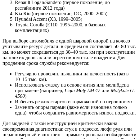
Renault Logan/Sandero (первое поколение, до
рестайлинга 2012 года)
Kia Rio (первое поколение, DC, 2000–2005)
Hyundai Accent (X3, 1999–2005)
Toyota Corolla (E110, 1995–2000, в базовых
комплектациях)
При выборе автомобиля с одной шаровой опорой на колесо
учитывайте ресурс детали: в среднем он составляет 50–80 тыс.
км, но может сокращаться до 30–40 тыс. км при эксплуатации
на плохих дорогах или агрессивном стиле вождения. Для
продления срока службы рекомендуется:
Регулярно проверять пыльники на целостность (раз в
10–15 тыс. км).
Использовать смазку на основе лития или молибдена
при замене (например,
Liqui Moly LM 47
или
Molykote G-
4500
).
Избегать резких стартов и торможений на неровностях.
Заменять опоры парами (даже если изношена только
одна), чтобы сохранить равномерность износа подвески.
Для моделей с такой конструкцией критически важна
своевременная диагностика: стук в подвеске, люфт руля или
неравномерный износ шин – прямые признаки необходимости