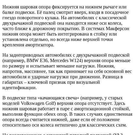
Нижняя шаровая опора фиксируется на нижнем рычаге или
балке подвески. Её палец смотрит вверх, входя в посадочное
гнездо поворотного кулака. На автомобилях с классической
двухрычажной подвеской она находится ниже оси колеса,
часто ближе к дорожному покрытию. В системах Макферсон
нижняя опора может быть интегрирована в стойку или
установлена отдельно, но всегда ниже верхней точки
крепления амортизатора.
На заднеприводных автомобилях с двухрычажной подвеской
(например, BMW E36, Mercedes W124) верхняя опора меньше
по размеру и испытывает меньшие нагрузки. Нижняя,
напротив, массивнее, так как принимает на себя основной вес
автомобиля и ударные нагрузки при движении. Разница в
габаритах – ключевой признак при визуальной
идентификации.
В подвеске типа «качающаяся свеча» (например, у старых
моделей Volkswagen Golf) верхняя опора отсутствует. Здесь
нижняя шаровая работает в паре с амортизационной стойкой,
выполняя функции обеих опор. В таких случаях единственная
опора всегда считается нижней, даже если её положение
относительно оси колеса нетипично для классических схем.