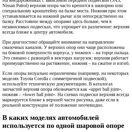
На внедорожниках с зависимой передней подвеской (УАЗ,
Nissan Patrol) верхняя опора часто крепится к шкворню или
специальному кронштейну на балке моста. Нижняя при этом
устанавливается на нижний рычаг или непосредственно на
балку. Расстояние между опорами здесь больше, чем в
независимых подвесках, что упрощает их различение: верхняя
всегда ближе к центру автомобиля.
При диагностике обращайте внимание на направление
смазочных каналов. У верхних опор они чаще расположены
на боковой поверхности корпуса, у нижних – на торце пальца.
Это связано с разницей в векторах нагрузок: верхняя работает
преимущественно на растяжение, нижняя – на сжатие и изгиб.
Если опоры визуально неразличимы (например, на некоторых
моделях Toyota Corolla с симметричной подвеской),
используйте техническую документацию. В каталогах
запчастей верхняя опора обозначается как «upper ball joint»,
нижняя – «lower ball joint». На схемах подвески верхняя всегда
маркируется ближе к верхней части рисунка, даже если в
реальной конструкции её положение неочевидно.
В каких моделях автомобилей
используется по одной шаровой опоре