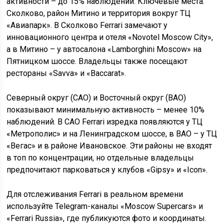
активности – до 15% наблюдений. Ключевые места:
Сколково, район Митино и территория вокруг ТЦ
«Авиапарк». В Сколково Ferrari замечают у
инновационного центра и отеля «Novotel Moscow City»,
а в Митино – у автосалона «Lamborghini Moscow» на
Пятницком шоссе. Владельцы также посещают
рестораны «Savva» и «Baccarat».
Северный округ (САО) и Восточный округ (ВАО)
показывают минимальную активность – менее 10%
наблюдений. В САО Ferrari изредка появляются у ТЦ
«Метрополис» и на Ленинградском шоссе, в ВАО – у ТЦ
«Вегас» и в районе Ивановское. Эти районы не входят
в топ по концентрации, но отдельные владельцы
предпочитают парковаться у клубов «Gipsy» и «Icon».
Для отслеживания Ferrari в реальном времени
используйте Telegram-каналы «Moscow Supercars» и
«Ferrari Russia», где публикуются фото и координаты.