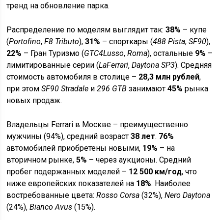
тренд на обновление парка.
Распределение по моделям выглядит так:
38%
– купе
(
Portofino
,
F8 Tributo
),
31%
– спорткары (
488 Pista
,
SF90
),
22%
– Гран Туризмо (
GTC4Lusso
,
Roma
), остальные
9%
–
лимитированные серии (
LaFerrari
,
Daytona SP3
). Средняя
стоимость автомобиля в столице –
28,3 млн рублей
,
при этом
SF90 Stradale
и
296 GTB
занимают
45%
рынка
новых продаж.
Владельцы Ferrari в Москве – преимущественно
мужчины (94%), средний возраст
38 лет
.
76%
автомобилей приобретены новыми,
19%
– на
вторичном рынке,
5%
– через аукционы. Средний
пробег подержанных моделей –
12 500 км/год
, что
ниже европейских показателей на
18%
. Наиболее
востребованные цвета:
Rosso Corsa
(32%),
Nero Daytona
(24%),
Bianco Avus
(15%).