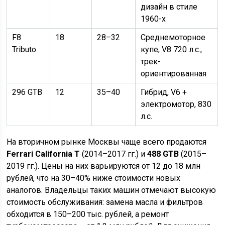
дизайн в стиле
1960-х
F8
18
28–32
Среднемоторное
Tributo
купе, V8 720 л.с.,
трек-
ориентированная
296 GTB
12
35–40
Гибрид, V6 +
электромотор, 830
л.с.
На вторичном рынке Москвы чаще всего продаются
Ferrari California T
(2014–2017 гг.) и
488 GTB
(2015–
2019 гг.). Цены на них варьируются от 12 до 18 млн
рублей, что на 30–40% ниже стоимости новых
аналогов. Владельцы таких машин отмечают высокую
стоимость обслуживания: замена масла и фильтров
обходится в 150–200 тыс. рублей, а ремонт