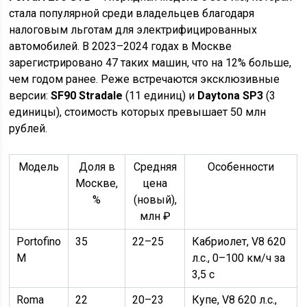
стала популярной среди владельцев благодаря
налоговым льготам для электрифицированных
автомобилей. В 2023–2024 годах в Москве
зарегистрировано 47 таких машин, что на 12% больше,
чем годом ранее. Реже встречаются эксклюзивные
версии:
SF90 Stradale
(11 единиц) и
Daytona SP3
(3
единицы), стоимость которых превышает 50 млн
рублей.
Модель
Доля в
Средняя
Особенности
Москве,
цена
%
(новый),
млн ₽
Portofino
35
22–25
Кабриолет, V8 620
M
л.с., 0–100 км/ч за
3,5 с
Roma
22
20–23
Купе, V8 620 л.с.,