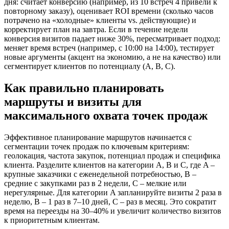
дня: считает конверсию (например, из 10 встреч 4 привели к
повторному заказу), оценивает ROI времени (сколько часов
потрачено на «холодные» клиенты vs. действующие) и
корректирует план на завтра. Если в течение недели
конверсия визитов падает ниже 30%, пересматривает подход:
меняет время встреч (например, с 10:00 на 14:00), тестирует
новые аргументы (акцент на экономию, а не на качество) или
сегментирует клиентов по потенциалу (A, B, C).
Как правильно планировать
маршруты и визиты для
максимального охвата точек продаж
Эффективное планирование маршрутов начинается с
сегментации точек продаж по ключевым критериям:
геолокация, частота закупок, потенциал продаж и специфика
клиента. Разделите клиентов на категории A, B и C, где A –
крупные заказчики с еженедельной потребностью, B –
средние с закупками раз в 2 недели, C – мелкие или
нерегулярные. Для категории A запланируйте визиты 2 раза в
неделю, B – 1 раз в 7–10 дней, C – раз в месяц. Это сократит
время на переезды на 30–40% и увеличит количество визитов
к приоритетным клиентам.