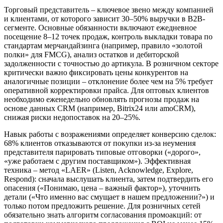
Торговый представитель – ключевое звено между компанией
и клиентами, от которого зависит 30–50% выручки в B2B-
сегменте. Основные обязанности включают ежедневное
посещение 8–12 точек продаж, контроль выкладки товара по
стандартам мерчандайзинга (например, правило «золотой
полки» для FMCG), анализ остатков и дебиторской
задолженности с точностью до артикула. В розничном секторе
критически важно фиксировать цены конкурентов на
аналогичные позиции – отклонение более чем на 5% требует
оперативной корректировки прайса. Для оптовых клиентов
необходимо еженедельно обновлять прогнозы продаж на
основе данных CRM (например, Bitrix24 или amoCRM),
снижая риски недопоставок на 20–25%.
Навык работы с возражениями определяет конверсию сделок:
68% клиентов отказываются от покупки из-за неумения
представителя парировать типовые отговорки («дорого»,
«уже работаем с другим поставщиком»). Эффективная
техника – метод «LAER» (Listen, Acknowledge, Explore,
Respond): сначала выслушать клиента, затем подтвердить его
опасения («Понимаю, цена – важный фактор»), уточнить
детали («Что именно вас смущает в нашем предложении?») и
только потом предложить решение. Для розничных сетей
обязательно знать алгоритм согласования промоакций: от