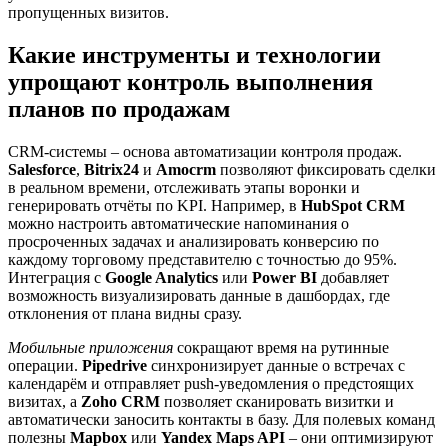
пропущенных визитов.
Какие инструменты и технологии
упрощают контроль выполнения
планов по продажам
CRM-системы – основа автоматизации контроля продаж.
Salesforce
,
Bitrix24
и
Amocrm
позволяют фиксировать сделки
в реальном времени, отслеживать этапы воронки и
генерировать отчёты по KPI. Например, в
HubSpot CRM
можно настроить автоматические напоминания о
просроченных задачах и анализировать конверсию по
каждому торговому представителю с точностью до 95%.
Интеграция с
Google Analytics
или
Power BI
добавляет
возможность визуализировать данные в дашбордах, где
отклонения от плана видны сразу.
Мобильные приложения
сокращают время на рутинные
операции.
Pipedrive
синхронизирует данные о встречах с
календарём и отправляет push-уведомления о предстоящих
визитах, а
Zoho CRM
позволяет сканировать визитки и
автоматически заносить контакты в базу. Для полевых команд
полезны
Mapbox
или
Yandex Maps API
– они оптимизируют