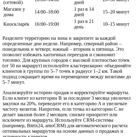
(сетевой)
дней
Магазин у
1 раз в 14
14:00–18:00
15–20 минут
дома
дней
1 раз в 21
Киоск/ларёк
16:00–19:00
10–15 минут
день
Разделите территорию на зоны и закрепите за каждой
определенные дни недели. Например, северный район –
понедельник и четверг, южный – вторник и пятница. Это
позволит избежать хаотичных переездов и сэкономит
топливо. Для крупных городов с высокой плотностью точек
(от 50 на маршрут) используйте кластеризацию: объединяйте
клиентов в группы по 5–7 точек в радиусе 1–2 км. Такой
подход сокращает время на перемещение между визитами до
5–7 минут.
Анализируйте историю продаж и корректируйте маршруты.
Если клиент из категории B за последние 3 месяца увеличил
закупки на 20%, переведите его в категорию A и увеличьте
частоту визитов. Напротив, если точка из категории C не
делает заказов более 2 месяцев, снизьте приоритет или
исключите из маршрута. Используйте CRM-системы
(например, Bitrix24, amoCRM) для автоматического расчета
оптимальных маршрутов на основе данных о продажах и
активности клиентов.