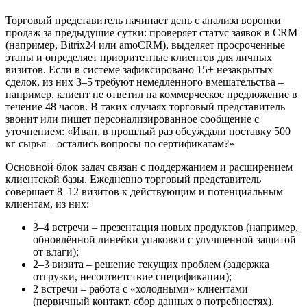
Торговый представитель начинает день с анализа воронки
продаж за предыдущие сутки: проверяет статус заявок в CRM
(например, Bitrix24 или amoCRM), выделяет просроченные
этапы и определяет приоритетные клиентов для личных
визитов. Если в системе зафиксировано 15+ незакрытых
сделок, из них 3–5 требуют немедленного вмешательства –
например, клиент не ответил на коммерческое предложение в
течение 48 часов. В таких случаях торговый представитель
звонит или пишет персонализированное сообщение с
уточнением: «Иван, в прошлый раз обсуждали поставку 500
кг сырья – остались вопросы по сертификатам?»
Основной блок задач связан с поддержанием и расширением
клиентской базы. Ежедневно торговый представитель
совершает 8–12 визитов к действующим и потенциальным
клиентам, из них:
3–4 встречи – презентация новых продуктов (например,
обновлённой линейки упаковки с улучшенной защитой
от влаги);
2–3 визита – решение текущих проблем (задержка
отгрузки, несоответствие спецификации);
2 встречи – работа с «холодными» клиентами
(первичный контакт, сбор данных о потребностях).