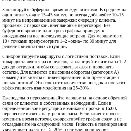
Запланируйте буферное время между визитами. В среднем на
один визит уходит 15–45 минут, но всегда добавляйте 10–15
минут на непредвиденные задержки: очереди у клиента,
проблемы с парковкой, внеплановые переговоры. Без
буферного времени один срыв графика приведет к
опозданиям на все последующие встречи. Для маршрутов с
10+ точками предусмотрите 1–2 «окна» по 30 минут для
решения внештатных ситуаций.
Синхронизируйте маршруты с логистикой поставок. Если
товар доставляется раз в неделю, запланируйте визиты за 1–2
дня до отгрузки, чтобы согласовать заказы и проверить
остатки. Для клиентов с высоким оборотом (категория A)
совмещайте визиты с инвентаризацией или презентацией
новых позиций. Это сократит количество поездок и повысит
эффективность взаимодействия на 25–30%.
Еженедельно пересматривайте маршруты на основе обратной
связи от клиентов и собственных наблюдений. Если в
определенной зоне регулярно возникают пробки в 16:00,
перенесите визиты на утренние часы. Если клиент просит
изменить время встречи, скорректируйте график сразу, а не
откладывайте на следующий месяц. Гибкость в планировании
увеличивает охват на 15–20% и снижает количество