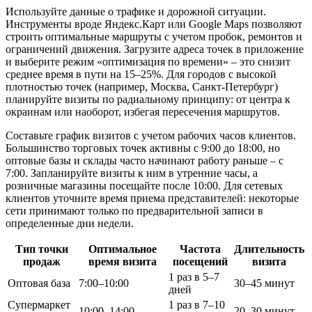
Используйте данные о трафике и дорожной ситуации.
Инструменты вроде Яндекс.Карт или Google Maps позволяют
строить оптимальные маршруты с учетом пробок, ремонтов и
ограничений движения. Загрузите адреса точек в приложение
и выберите режим «оптимизация по времени» – это снизит
среднее время в пути на 15–25%. Для городов с высокой
плотностью точек (например, Москва, Санкт-Петербург)
планируйте визиты по радиальному принципу: от центра к
окраинам или наоборот, избегая пересечения маршрутов.
Составьте график визитов с учетом рабочих часов клиентов.
Большинство торговых точек активны с 9:00 до 18:00, но
оптовые базы и склады часто начинают работу раньше – с
7:00. Запланируйте визиты к ним в утренние часы, а
розничные магазины посещайте после 10:00. Для сетевых
клиентов уточните время приема представителей: некоторые
сети принимают только по предварительной записи в
определенные дни недели.
Тип точки
Оптимальное
Частота
Длительность
продаж
время визита
посещений
визита
1 раз в 5–7
Оптовая база
7:00–10:00
30–45 минут
дней
Супермаркет
1 раз в 7–10
10:00–14:00
20–30 минут