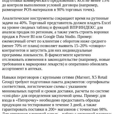
подготовки коммерческого предложения с ROI не менее 15%
до контроля выполнения условий договора (например,
размещение POS-материалов в 90% торговых точек).
Аналитические инструменты сокращают время на рутинные
задачи на 40%. Торговый представитель должен владеть Excel
на уровне сводных таблиц и функций ВПР/ИНДЕКС для
анализа продаж по регионам, а также уметь строить воронки
продаж в Power BI или Google Data Studio. Пример:
ежемесячный отчет по клиентам с оборотом ниже среднего
(менее 70% от плана) позволяет выявить 15–20% «спящих»
контрагентов и запустить для них индивидуальные
программы лояльности. В фармсегменте критично
отслеживать изменения в законодательстве (например, новые
требования к маркировке лекарств) и оперативно обновлять
ассортимент в аптеках.
Навыки переговоров с крупными сетями (Магнит, X5 Retail
Group) требуют подготовки пакета документов: сертификаты
соответствия, логистические схемы с указанием
минимальных партий и сроков доставки, расчеты по системе
«cost-plus» для определения закупочной цены. Пример: для
входа в «Пятерочку» необходимо предоставить образцы
продукции на тестирование в течение 3 дней, а также
гарантировать поставки в 200+ магазинов с точностью 98%.
Для оптовиков ключевой навык – работа с отсрочкой платежа: