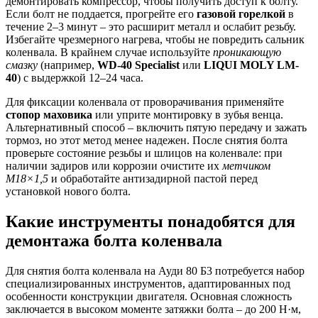
демонтировать компрессор, чтобы получить доступ к болту.
Если болт не поддается, прогрейте его
газовой горелкой
в
течение 2–3 минут – это расширит металл и ослабит резьбу.
Избегайте чрезмерного нагрева, чтобы не повредить сальник
коленвала. В крайнем случае используйте
проникающую
смазку
(например,
WD-40 Specialist
или
LIQUI MOLY LM-
40
) с выдержкой 12–24 часа.
Для фиксации коленвала от проворачивания применяйте
стопор маховика
или уприте монтировку в зубья венца.
Альтернативный способ – включить пятую передачу и зажать
тормоз, но этот метод менее надежен. После снятия болта
проверьте состояние резьбы и шлицов на коленвале: при
наличии задиров или коррозии очистите их
метчиком
М18×1,5
и обработайте антизадирной пастой перед
установкой нового болта.
Какие инструменты понадобятся для
демонтажа болта коленвала
Для снятия болта коленвала на Ауди 80 Б3 потребуется набор
специализированных инструментов, адаптированных под
особенности конструкции двигателя. Основная сложность
заключается в высоком моменте затяжки болта – до 200 Н·м,