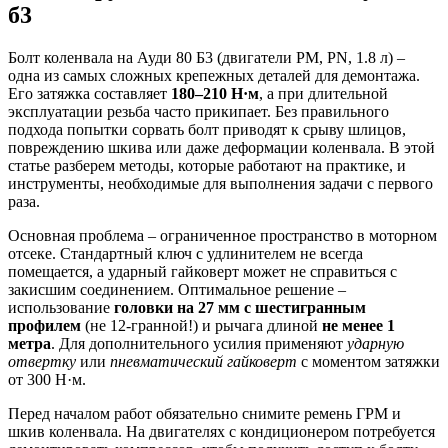
б3
Болт коленвала на Ауди 80 Б3 (двигатели PM, PN, 1.8 л) –
одна из самых сложных крепежных деталей для демонтажа.
Его затяжка составляет
180–210 Н·м
, а при длительной
эксплуатации резьба часто прикипает. Без правильного
подхода попытки сорвать болт приводят к срыву шлицов,
повреждению шкива или даже деформации коленвала. В этой
статье разберем методы, которые работают на практике, и
инструменты, необходимые для выполнения задачи с первого
раза.
Основная проблема – ограниченное пространство в моторном
отсеке. Стандартный ключ с удлинителем не всегда
помещается, а ударный гайковерт может не справиться с
закисшим соединением. Оптимальное решение –
использование
головки на 27 мм с шестигранным
профилем
(не 12-гранной!) и рычага длиной
не менее 1
метра
. Для дополнительного усилия применяют
ударную
отвертку
или
пневматический гайковерт
с моментом затяжки
от 300 Н·м.
Перед началом работ обязательно снимите ремень ГРМ и
шкив коленвала. На двигателях с кондиционером потребуется