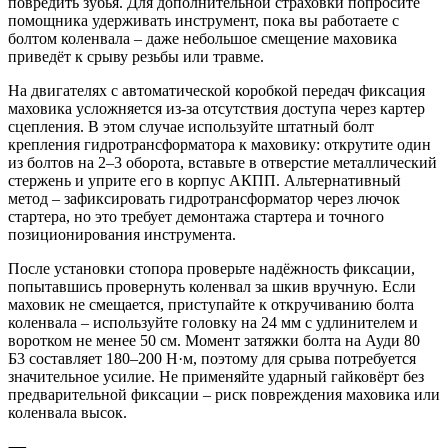
повредить зубья. Для дополнительной страховки попросите
помощника удерживать инструмент, пока вы работаете с
болтом коленвала – даже небольшое смещение маховика
приведёт к срыву резьбы или травме.
На двигателях с автоматической коробкой передач фиксация
маховика усложняется из-за отсутствия доступа через картер
сцепления. В этом случае используйте штатный болт
крепления гидротрансформатора к маховику: открутите один
из болтов на 2–3 оборота, вставьте в отверстие металлический
стержень и уприте его в корпус АКПП. Альтернативный
метод – зафиксировать гидротрансформатор через лючок
стартера, но это требует демонтажа стартера и точного
позиционирования инструмента.
После установки стопора проверьте надёжность фиксации,
попытавшись провернуть коленвал за шкив вручную. Если
маховик не смещается, приступайте к откручиванию болта
коленвала – используйте головку на 24 мм с удлинителем и
воротком не менее 50 см. Момент затяжки болта на Ауди 80
Б3 составляет 180–200 Н·м, поэтому для срыва потребуется
значительное усилие. Не применяйте ударный гайковёрт без
предварительной фиксации – риск повреждения маховика или
коленвала высок.