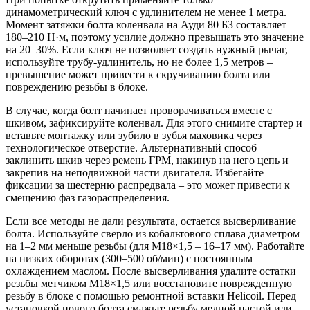
динамометрический ключ с удлинителем не менее 1 метра.
Момент затяжки болта коленвала на Ауди 80 Б3 составляет
180–210 Н·м, поэтому усилие должно превышать это значение
на 20–30%. Если ключ не позволяет создать нужный рычаг,
используйте трубу-удлинитель, но не более 1,5 метров –
превышение может привести к скручиванию болта или
повреждению резьбы в блоке.
В случае, когда болт начинает проворачиваться вместе с
шкивом, зафиксируйте коленвал. Для этого снимите стартер и
вставьте монтажку или зубило в зубья маховика через
технологическое отверстие. Альтернативный способ –
заклинить шкив через ремень ГРМ, накинув на него цепь и
закрепив на неподвижной части двигателя. Избегайте
фиксации за шестерню распредвала – это может привести к
смещению фаз газораспределения.
Если все методы не дали результата, остается высверливание
болта. Используйте сверло из кобальтового сплава диаметром
на 1–2 мм меньше резьбы (для М18×1,5 – 16–17 мм). Работайте
на низких оборотах (300–500 об/мин) с постоянным
охлаждением маслом. После высверливания удалите остатки
резьбы метчиком М18×1,5 или восстановите поврежденную
резьбу в блоке с помощью ремонтной вставки Helicoil. Перед
установкой нового болта смажьте резьбу медной пастой или