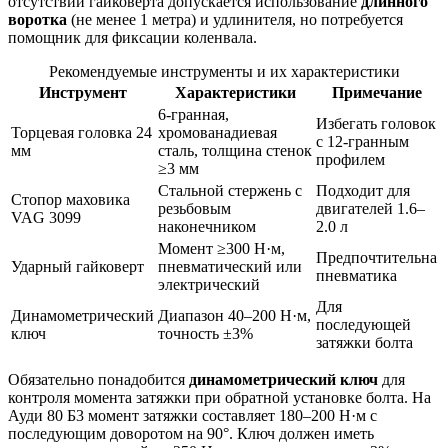
отсутствии гайковерта допускается использование
длинного
воротка
(не менее 1 метра) и удлинителя, но потребуется
помощник для фиксации коленвала.
Рекомендуемые инструменты и их характеристики
Инструмент
Характеристики
Примечание
6-гранная,
Избегать головок
Торцевая головка 24
хромованадиевая
с 12-гранным
мм
сталь, толщина стенок
профилем
≥3 мм
Стальной стержень с
Подходит для
Стопор маховика
резьбовым
двигателей 1.6–
VAG 3099
наконечником
2.0 л
Момент ≥300 Н·м,
Предпочтительна
Ударный гайковерт
пневматический или
пневматика
электрический
Для
Динамометрический
Диапазон 40–200 Н·м,
последующей
ключ
точность ±3%
затяжки болта
Обязательно понадобится
динамометрический ключ
для
контроля момента затяжки при обратной установке болта. На
Ауди 80 Б3 момент затяжки составляет 180–200 Н·м с
последующим доворотом на 90°. Ключ должен иметь