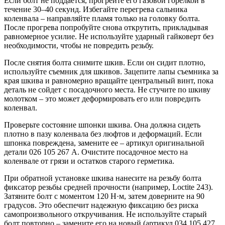
Если болт не поддается, прогрейте его газовой горелкой в
течение 30–40 секунд. Избегайте перегрева сальника
коленвала – направляйте пламя только на головку болта.
После прогрева попробуйте снова открутить, прикладывая
равномерное усилие. Не используйте ударный гайковерт без
необходимости, чтобы не повредить резьбу.
После снятия болта снимите шкив. Если он сидит плотно,
используйте съемник для шкивов. Зацепите лапы съемника за
края шкива и равномерно вращайте центральный винт, пока
деталь не сойдет с посадочного места. Не стучите по шкиву
молотком – это может деформировать его или повредить
коленвал.
Проверьте состояние шпонки шкива. Она должна сидеть
плотно в пазу коленвала без люфтов и деформаций. Если
шпонка повреждена, замените ее – артикул оригинальной
детали 026 105 267 A. Очистите посадочное место на
коленвале от грязи и остатков старого герметика.
При обратной установке шкива нанесите на резьбу болта
фиксатор резьбы средней прочности (например, Loctite 243).
Затяните болт с моментом 120 Н·м, затем доверните на 90
градусов. Это обеспечит надежную фиксацию без риска
самопроизвольного откручивания. Не используйте старый
болт повторно – замените его на новый (артикул 034 105 427