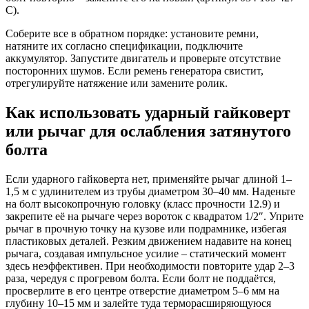
C).
Соберите все в обратном порядке: установите ремни,
натяните их согласно спецификации, подключите
аккумулятор. Запустите двигатель и проверьте отсутствие
посторонних шумов. Если ремень генератора свистит,
отрегулируйте натяжение или замените ролик.
Как использовать ударный гайковерт
или рычаг для ослабления затянутого
болта
Если ударного гайковерта нет, применяйте рычаг длиной 1–
1,5 м с удлинителем из трубы диаметром 30–40 мм. Наденьте
на болт высокопрочную головку (класс прочности 12.9) и
закрепите её на рычаге через вороток с квадратом 1/2″. Уприте
рычаг в прочную точку на кузове или подрамнике, избегая
пластиковых деталей. Резким движением надавите на конец
рычага, создавая импульсное усилие – статический момент
здесь неэффективен. При необходимости повторите удар 2–3
раза, чередуя с прогревом болта. Если болт не поддаётся,
просверлите в его центре отверстие диаметром 5–6 мм на
глубину 10–15 мм и залейте туда терморасширяющуюся