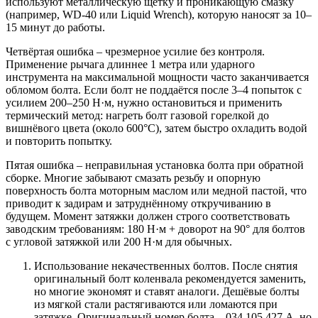
используют металлическую щётку и проникающую смазку
(например, WD-40 или Liquid Wrench), которую наносят за 10–
15 минут до работы.
Четвёртая ошибка – чрезмерное усилие без контроля.
Применение рычага длиннее 1 метра или ударного
инструмента на максимальной мощности часто заканчивается
обломом болта. Если болт не поддаётся после 3–4 попыток с
усилием 200–250 Н·м, нужно остановиться и применить
термический метод: нагреть болт газовой горелкой до
вишнёвого цвета (около 600°C), затем быстро охладить водой
и повторить попытку.
Пятая ошибка – неправильная установка болта при обратной
сборке. Многие забывают смазать резьбу и опорную
поверхность болта моторным маслом или медной пастой, что
приводит к задирам и затруднённому откручиванию в
будущем. Момент затяжки должен строго соответствовать
заводским требованиям: 180 Н·м + доворот на 90° для болтов
с угловой затяжкой или 200 Н·м для обычных.
Использование некачественных болтов. После снятия
оригинальный болт коленвала рекомендуется заменить,
но многие экономят и ставят аналоги. Дешёвые болты
из мягкой стали растягиваются или ломаются при
затяжке. Оригинальный номер болта – 034 105 427 A, но