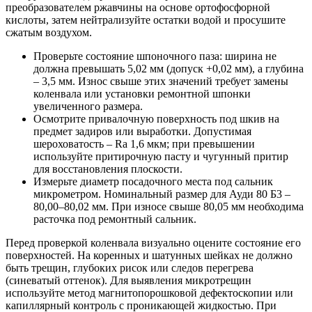
преобразователем ржавчины на основе ортофосфорной
кислоты, затем нейтрализуйте остатки водой и просушите
сжатым воздухом.
Проверьте состояние шпоночного паза: ширина не
должна превышать 5,02 мм (допуск +0,02 мм), а глубина
– 3,5 мм. Износ свыше этих значений требует замены
коленвала или установки ремонтной шпонки
увеличенного размера.
Осмотрите привалочную поверхность под шкив на
предмет задиров или выработки. Допустимая
шероховатость – Ra 1,6 мкм; при превышении
используйте притирочную пасту и чугунный притир
для восстановления плоскости.
Измерьте диаметр посадочного места под сальник
микрометром. Номинальный размер для Ауди 80 Б3 –
80,00–80,02 мм. При износе свыше 80,05 мм необходима
расточка под ремонтный сальник.
Перед проверкой коленвала визуально оцените состояние его
поверхностей. На коренных и шатунных шейках не должно
быть трещин, глубоких рисок или следов перегрева
(синеватый оттенок). Для выявления микротрещин
используйте метод магнитопорошковой дефектоскопии или
капиллярный контроль с проникающей жидкостью. При