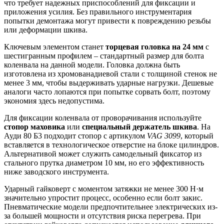
что требует надежных приспособлений для фиксации и
приложения усилия. Без правильного инструментария
попытки демонтажа могут привести к повреждению резьбы
или деформации шкива.
Ключевым элементом станет
торцевая головка на 24 мм
с
шестигранным профилем – стандартный размер для болта
коленвала на данной модели. Головка должна быть
изготовлена из хромованадиевой стали с толщиной стенок не
менее 3 мм, чтобы выдерживать ударные нагрузки. Дешевые
аналоги часто лопаются при попытке сорвать болт, поэтому
экономия здесь недопустима.
Для фиксации коленвала от проворачивания используйте
стопор маховика
или
специальный держатель шкива
. На
Ауди 80 Б3 подходит стопор с артикулом
VAG 3099
, который
вставляется в технологическое отверстие на блоке цилиндров.
Альтернативой может служить самодельный фиксатор из
стального прутка диаметром 10 мм, но его эффективность
ниже заводского инструмента.
Ударный гайковерт с моментом затяжки не менее 300 Н·м
значительно упростит процесс, особенно если болт закис.
Пневматические модели предпочтительнее электрических из-
за большей мощности и отсутствия риска перегрева. При