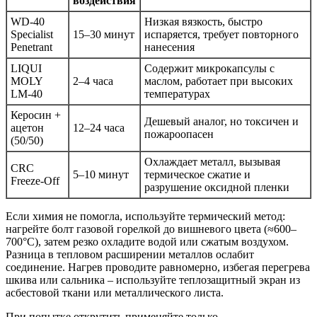
воздействия
WD-40
Низкая вязкость, быстро
Specialist
15–30 минут
испаряется, требует повторного
Penetrant
нанесения
LIQUI
Содержит микрокапсулы с
MOLY
2–4 часа
маслом, работает при высоких
LM-40
температурах
Керосин +
Дешевый аналог, но токсичен и
ацетон
12–24 часа
пожароопасен
(50/50)
Охлаждает металл, вызывая
CRC
5–10 минут
термическое сжатие и
Freeze-Off
разрушение оксидной пленки
Если химия не помогла, используйте термический метод:
нагрейте болт газовой горелкой до вишневого цвета (≈600–
700°C), затем резко охладите водой или сжатым воздухом.
Разница в тепловом расширении металлов ослабит
соединение. Нагрев проводите равномерно, избегая перегрева
шкива или сальника – используйте теплозащитный экран из
асбестовой ткани или металлического листа.
При попытке открутить применяйте только