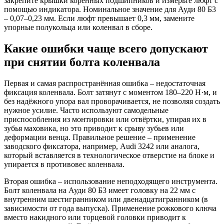
закрепите крышки коренных подшипников и измерьте люфт с
помощью индикатора. Номинальное значение для Ауди 80 Б3
– 0,07–0,23 мм. Если люфт превышает 0,3 мм, замените
упорные полукольца или коленвал в сборе.
Какие ошибки чаще всего допускают
при снятии болта коленвала
Первая и самая распространённая ошибка – недостаточная
фиксация коленвала. Болт затянут с моментом 180–220 Н·м, и
без надёжного упора вал проворачивается, не позволяя создать
нужное усилие. Часто используют самодельные
приспособления из монтировки или отвёртки, упирая их в
зубья маховика, но это приводит к срыву зубьев или
деформации венца. Правильное решение – применение
заводского фиксатора, например, Audi 3242 или аналога,
который вставляется в технологическое отверстие на блоке и
упирается в противовес коленвала.
Вторая ошибка – использование неподходящего инструмента.
Болт коленвала на Ауди 80 Б3 имеет головку на 22 мм с
внутренним шестигранником или двенадцатигранником (в
зависимости от года выпуска). Применение рожкового ключа
вместо накидного или торцевой головки приводит к