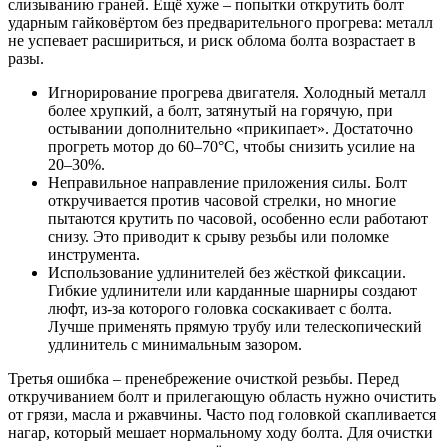
слизыванию граней. Ещё хуже – попытки открутить болт
ударным гайковёртом без предварительного прогрева: металл
не успевает расшириться, и риск облома болта возрастает в
разы.
Игнорирование прогрева двигателя. Холодный металл
более хрупкий, а болт, затянутый на горячую, при
остывании дополнительно «прикипает». Достаточно
прогреть мотор до 60–70°C, чтобы снизить усилие на
20–30%.
Неправильное направление приложения силы. Болт
откручивается против часовой стрелки, но многие
пытаются крутить по часовой, особенно если работают
снизу. Это приводит к срыву резьбы или поломке
инструмента.
Использование удлинителей без жёсткой фиксации.
Гибкие удлинители или карданные шарниры создают
люфт, из-за которого головка соскакивает с болта.
Лучше применять прямую трубу или телескопический
удлинитель с минимальным зазором.
Третья ошибка – пренебрежение очисткой резьбы. Перед
откручиванием болт и прилегающую область нужно очистить
от грязи, масла и ржавчины. Часто под головкой скапливается
нагар, который мешает нормальному ходу болта. Для очистки