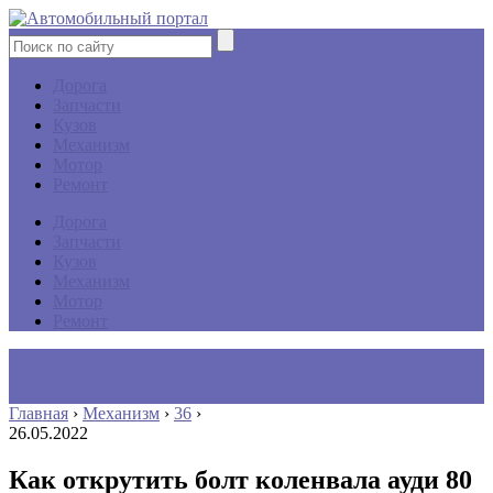
Дорога
Запчасти
Кузов
Механизм
Мотор
Ремонт
Дорога
Запчасти
Кузов
Механизм
Мотор
Ремонт
Главная
›
Механизм
›
36
›
26.05.2022
Как открутить болт коленвала ауди 80