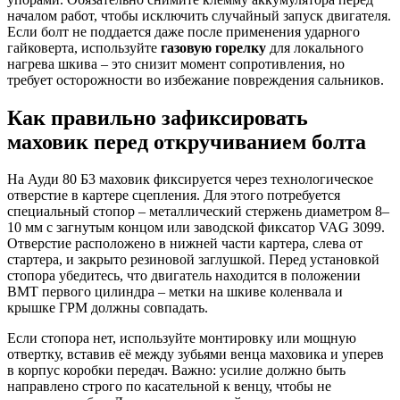
началом работ, чтобы исключить случайный запуск двигателя.
Если болт не поддается даже после применения ударного
гайковерта, используйте
газовую горелку
для локального
нагрева шкива – это снизит момент сопротивления, но
требует осторожности во избежание повреждения сальников.
Как правильно зафиксировать
маховик перед откручиванием болта
На Ауди 80 Б3 маховик фиксируется через технологическое
отверстие в картере сцепления. Для этого потребуется
специальный стопор – металлический стержень диаметром 8–
10 мм с загнутым концом или заводской фиксатор VAG 3099.
Отверстие расположено в нижней части картера, слева от
стартера, и закрыто резиновой заглушкой. Перед установкой
стопора убедитесь, что двигатель находится в положении
ВМТ первого цилиндра – метки на шкиве коленвала и
крышке ГРМ должны совпадать.
Если стопора нет, используйте монтировку или мощную
отвертку, вставив её между зубьями венца маховика и уперев
в корпус коробки передач. Важно: усилие должно быть
направлено строго по касательной к венцу, чтобы не