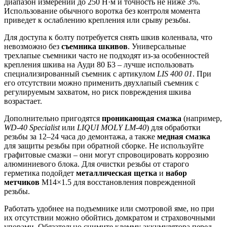
диапазон измерений до 250 Н·м и точность не ниже 3%.
Использование обычного воротка без контроля момента
приведет к ослаблению крепления или срыву резьбы.
Для доступа к болту потребуется снять шкив коленвала, что
невозможно без
съемника шкивов
. Универсальные
трехлапые съемники часто не подходят из-за особенностей
крепления шкива на Ауди 80 Б3 – лучше использовать
специализированный съемник с артикулом
LIS 400 01
. При
его отсутствии можно применить двухлапый съемник с
регулируемым захватом, но риск повреждения шкива
возрастает.
Дополнительно пригодятся
проникающая смазка
(например,
WD-40 Specialist
или
LIQUI MOLY LM-40
) для обработки
резьбы за 12–24 часа до демонтажа, а также
медная смазка
для защиты резьбы при обратной сборке. Не используйте
графитовые смазки – они могут спровоцировать коррозию
алюминиевого блока. Для очистки резьбы от старого
герметика подойдет
металлическая щетка
и
набор
метчиков
М14×1.5 для восстановления поврежденной
резьбы.
Работать удобнее на подъемнике или смотровой яме, но при
их отсутствии можно обойтись домкратом и страховочными
упорами. Обязательно снимите клемму аккумулятора перед