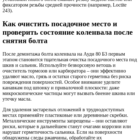
фиксатором резьбы средней прочности (например, Loctite
243).
Как очистить посадочное место и
проверить состояние коленвала после
снятия болта
После демонтажа болта коленвала на Ауди 80 Б3 первым
этапом становится тщательная очистка посадочного места под
шкив и сальник. Используйте безворсовую ветошь и
очиститель тормозов или карбюратора – они эффективно
удаляют масло, грязь и остатки старого герметика без риска
повреждения поверхностей. Особое внимание уделите
канавкам под шпонку и привалочной плоскости: даже
микроскопические частицы могут вызвать биение шкива или
утечку масла.
Для удаления застарелых отложений в труднодоступных
местах применяйте пластиковые или деревянные скребки.
Металлические инструменты запрещены – они оставляют
риски, которые в дальнейшем станут очагами коррозии или
нарушат герметичность сальника. Если на поверхности
обнаружены следы ржавчины, обработайте их