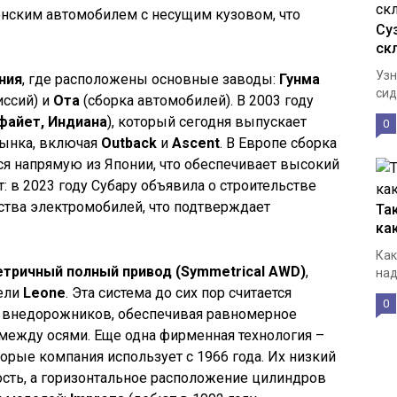
понским автомобилем с несущим кузовом, что
Су
ск
Узн
ния
, где расположены основные заводы:
Гунма
сид
иссий) и
Ота
(сборка автомобилей). В 2003 году
файет, Индиана
), который сегодня выпускает
0
рынка, включая
Outback
и
Ascent
. В Европе сборка
ся напрямую из Японии, что обеспечивает высокий
: в 2023 году Субару объявила о строительстве
ства электромобилей, что подтверждает
Та
ка
Как
тричный полный привод (Symmetrical AWD)
,
над
дели
Leone
. Эта система до сих пор считается
0
и внедорожников, обеспечивая равномерное
между осями. Еще одна фирменная технология –
торые компания использует с 1966 года. Их низкий
сть, а горизонтальное расположение цилиндров