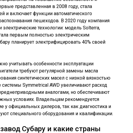
первые представленная в 2008 году, стала
ей и включает функции автоматического
распознавания пешеходов. В 2020 году компания
 электрические технологии: модель Solterra,
 стала первым полностью электрическим
убару планирует электрифицировать 40% своей
жно учитывать особенности эксплуатации
вигатели требуют регулярной замены масла
зования синтетических масел с низкой вязкостью
е системы Symmetrical AWD увеличивают расход
переднеприводными аналогами, но обеспечивают
жных условиях. Владельцам рекомендуется
е у официальных дилеров, так как диагностика и
буют специального оборудования и квалификации.
 завод Субару и какие страны