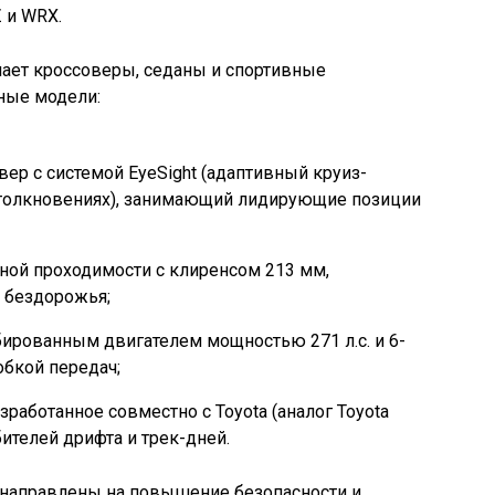
 и WRX.
ает кроссоверы, седаны и спортивные
ные модели:
ер с системой EyeSight (адаптивный круиз-
столкновениях), занимающий лидирующие позиции
ой проходимости с клиренсом 213 мм,
 бездорожья;
бированным двигателем мощностью 271 л.с. и 6-
обкой передач;
зработанное совместно с Toyota (аналог Toyota
ителей дрифта и трек-дней.
 направлены на повышение безопасности и