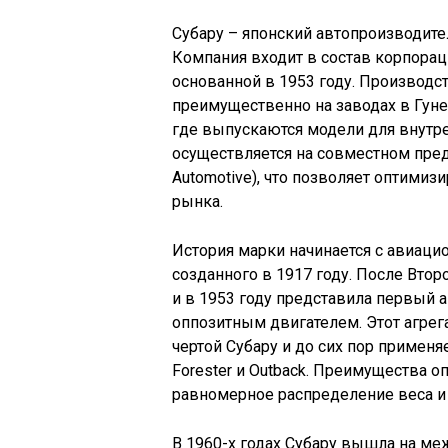
Субару – японский автопроизводите
Компания входит в состав корпорации 
основанной в 1953 году. Производ
преимущественно на заводах в Гуне 
где выпускаются модели для внутр
осуществляется на совместном предп
Automotive), что позволяет оптими
рынка.
История марки начинается с авиацио
созданного в 1917 году. После Вто
и в 1953 году представила первый 
оппозитным двигателем. Этот агрег
чертой Субару и до сих пор применя
Forester и Outback. Преимущества о
равномерное распределение веса и 
В 1960-х годах Субару вышла на м