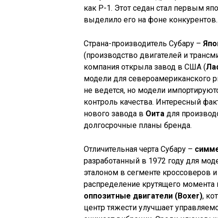
как P-1. Этот седан стал первым я
выделило его на фоне конкурентов.
Страна-производитель Субару –
Япо
(производство двигателей и трансм
компания открыла завод в США (
Ла
модели для североамериканского 
не ведется, но модели импортируют
контроль качества. Интересный факт
нового завода в
Оита
для производ
долгосрочные планы бренда.
Отличительная черта Субару –
симме
разработанный в 1972 году для мо
эталоном в сегменте кроссоверов 
распределение крутящего момента 
оппозитные двигатели (Boxer)
, ко
центр тяжести улучшает управляемо