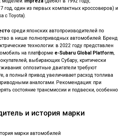
х моделей:
Impreza
(дебют в 1992 году,
7 год, один из первых компактных кроссоверов) и
 с Toyota).
есто
среди японских автопроизводителей по
рство в нише полноприводных автомобилей. Бренд
ктрические технологии: в 2022 году представлен
омобиль на платформе
e-Subaru Global Platform
,
 покупателей, выбирающих Субару, критически
уживания: оппозитные двигатели требуют
, а полный привод увеличивает расход топлива
приводными аналогами. Рекомендация: при
ять состояние трансмиссии и подвески, особенно
дитель и история марки