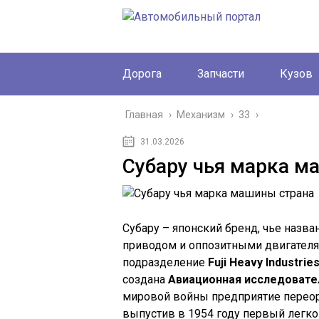
Дорога
Запчасти
Кузов
Главная
›
Механизм
›
33
›
31.03.2026
Субару чья марка м
Субару – японский бренд, чье назв
приводом и оппозитными двигателям
подразделение
Fuji Heavy Industries
создана
Авиационная исследовате
мировой войны предприятие переор
выпустив в 1954 году первый легк