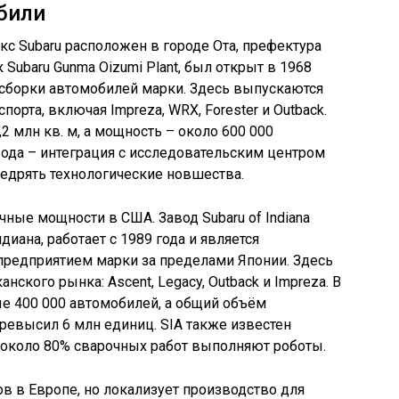
били
с Subaru расположен в городе Ота, префектура
 Subaru Gunma Oizumi Plant, был открыт в 1968
 сборки автомобилей марки. Здесь выпускаются
орта, включая Impreza, WRX, Forester и Outback.
 млн кв. м, а мощность – около 600 000
вода – интеграция с исследовательским центром
недрять технологические новшества.
ные мощности в США. Завод Subaru of Indiana
диана, работает с 1989 года и является
редприятием марки за пределами Японии. Здесь
ского рынка: Ascent, Legacy, Outback и Impreza. В
е 400 000 автомобилей, а общий объём
ревысил 6 млн единиц. SIA также известен
около 80% сварочных работ выполняют роботы.
ов в Европе, но локализует производство для