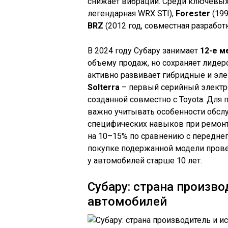
снижает вибрации. Среди ключевы
легендарная WRX STI),
Forester
(199
BRZ
(2012 год, совместная разработка
В 2024 году Субару занимает
12-е м
объему продаж, но сохраняет лиде
активно развивает гибридные и эле
Solterra
– первый серийный электр
созданной совместно с Toyota. Для
важно учитывать особенности обсл
специфических навыков при ремонте
на 10–15% по сравнению с передне
покупке подержанной модели провер
у автомобилей старше 10 лет.
Субару: страна произво
автомобилей