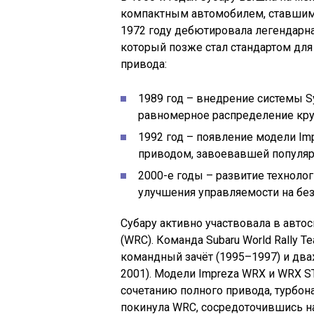
компактным автомобилем, ставшим 
1972 году дебютировала легендарна
который позже стал стандартом для
привода:
1989 год – внедрение системы S
равномерное распределение кру
1992 год – появление модели I
приводом, завоевавшей популярн
2000-е годы – развитие технологи
улучшения управляемости на бе
Субару активно участвовала в автос
(WRC). Команда Subaru World Rally 
командный зачёт (1995–1997) и два
2001). Модели Impreza WRX и WRX S
сочетанию полного привода, турбон
покинула WRC, сосредоточившись на