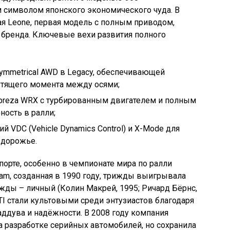
символом японского экономического чуда. В
я Leone, первая модель с полным приводом,
 бренда. Ключевые вехи развития полного
ymmetrical AWD в Legacy, обеспечивающей
тящего момента между осями;
mpreza WRX с турбированным двигателем и полным
ость в ралли;
й VDC (Vehicle Dynamics Control) и X-Mode для
здорожье.
порте, особенно в чемпионате мира по ралли
Team, созданная в 1990 году, трижды выигрывала
жды – личный (Колин Макрей, 1995; Ричард Бёрнс,
TI стали культовыми среди энтузиастов благодаря
аддува и надёжности. В 2008 году компания
 разработке серийных автомобилей, но сохранила