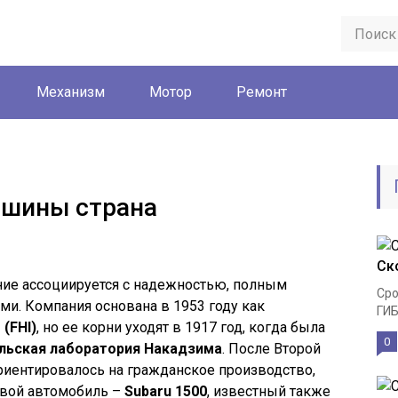
Механизм
Мотор
Ремонт
ашины страна
Ск
ание ассоциируется с надежностью, полным
Сро
и. Компания основана в 1953 году как
ГИБ
 (FHI)
, но ее корни уходят в 1917 год, когда была
0
льская лаборатория Накадзима
. После Второй
иентировалось на гражданское производство,
овой автомобиль –
Subaru 1500
, известный также