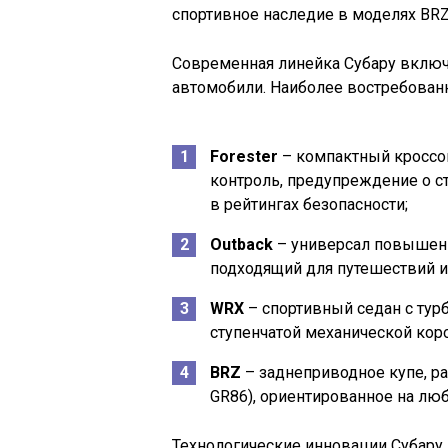
спортивное наследие в моделях BRZ
Современная линейка Субару включ
автомобили. Наиболее востребован
Forester
– компактный кроссов
контроль, предупреждение о 
в рейтингах безопасности;
Outback
– универсал повышенн
подходящий для путешествий и
WRX
– спортивный седан с тур
ступенчатой механической кор
BRZ
– заднеприводное купе, ра
GR86), ориентированное на люб
Технологические инновации Субару