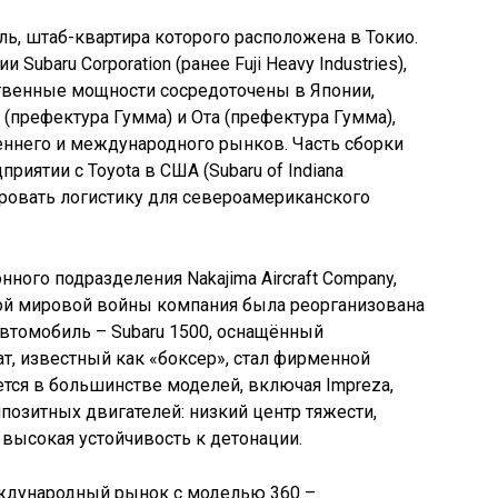
ль, штаб-квартира которого расположена в Токио.
Subaru Corporation (ранее Fuji Heavy Industries),
ственные мощности сосредоточены в Японии,
(префектура Гумма) и Ота (префектура Гумма),
еннего и международного рынков. Часть сборки
риятии с Toyota в США (Subaru of Indiana
зировать логистику для североамериканского
нного подразделения Nakajima Aircraft Company,
рой мировой войны компания была реорганизована
автомобиль – Subaru 1500, оснащённый
ат, известный как «боксер», стал фирменной
ется в большинстве моделей, включая Impreza,
ппозитных двигателей: низкий центр тяжести,
высокая устойчивость к детонации.
еждународный рынок с моделью 360 –