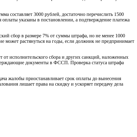
умма составляет 3000 рублей, достаточно перечислить 1500
я оплаты указаны в постановлении, а подтверждение платежа
кий сбор в размере 7% от суммы штрафа, но не менее 1000
ние может растянуться на годы, если должник не предпринимает
ает от исполнительского сбора и других санкций, наложенных
дтверждающие документы в ФССП. Проверка статуса штрафа
одача жалобы приостанавливает срок оплаты до вынесения
лования лишает права на скидку и ускоряет передачу дела