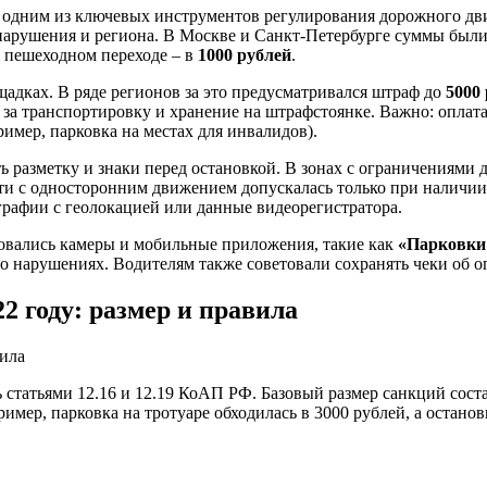
ь одним из ключевых инструментов регулирования дорожного д
нарушения и региона. В Москве и Санкт-Петербурге суммы были 
на пешеходном переходе – в
1000 рублей
.
щадках. В ряде регионов за это предусматривался штраф до
5000
за транспортировку и хранение на штрафстоянке. Важно: оплат
имер, парковка на местах для инвалидов).
ь разметку и знаки перед остановкой. В зонах с ограничениями
сти с односторонним движением допускалась только при наличии
рафии с геолокацией или данные видеорегистратора.
зовались камеры и мобильные приложения, такие как
«Парковки
 о нарушениях. Водителям также советовали сохранять чеки об 
2 году: размер и правила
статьями 12.16 и 12.19 КоАП РФ. Базовый размер санкций соста
мер, парковка на тротуаре обходилась в 3000 рублей, а останов