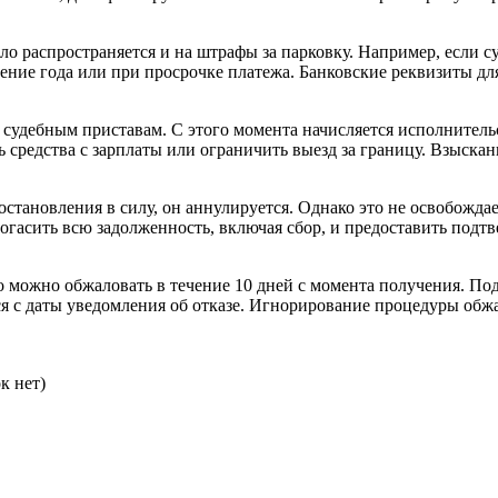
ло распространяется и на штрафы за парковку. Например, если с
ение года или при просрочке платежа. Банковские реквизиты дл
судебным приставам. С этого момента начисляется исполнительс
ь средства с зарплаты или ограничить выезд за границу. Взыска
постановления в силу, он аннулируется. Однако это не освобожд
погасить всю задолженность, включая сбор, и предоставить по
го можно обжаловать в течение 10 дней с момента получения. П
ся с даты уведомления об отказе. Игнорирование процедуры обжа
к нет)