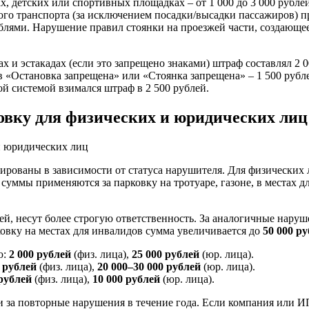
ах, детских или спортивных площадках – от 1 000 до 3 000 рубле
ного транспорта (за исключением посадки/высадки пассажиров) п
блями. Нарушение правил стоянки на проезжей части, создающее
ах и эстакадах (если это запрещено знаками) штраф составлял 2 
в «Остановка запрещена» или «Стоянка запрещена» – 1 500 рубле
ой системой взимался штраф в 2 500 рублей.
овку для физических и юридических лиц
рованы в зависимости от статуса нарушителя. Для физических 
 суммы применяются за парковку на тротуаре, газоне, в местах 
, несут более строгую ответственность. За аналогичные нару
ковку на местах для инвалидов сумма увеличивается до
50 000 р
ю:
2 000 рублей
(физ. лица),
25 000 рублей
(юр. лица).
0 рублей
(физ. лица),
20 000–30 000 рублей
(юр. лица).
 рублей
(физ. лица),
10 000 рублей
(юр. лица).
за повторные нарушения в течение года. Если компания или И