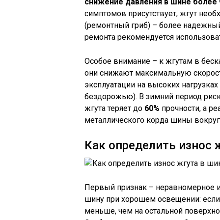
снижение давления в шине более ч
симптомов присутствует, жгут необ
(ремонтный гриб) – более надежный
ремонта рекомендуется использов
Особое внимание – к жгутам в бес
они снижают максимальную скорос
эксплуатации на высоких нагрузках 
бездорожью). В зимний период риск
жгута теряет до
60%
прочности, а р
металлического корда шины вокруг
Как определить износ 
Первый признак – неравномерное ис
шину при хорошем освещении: если 
меньше, чем на остальной поверхно