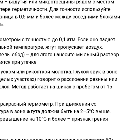
м – вздутия или микротрещины рядом с местом
тере герметичности. Для точности используйте
зница в 0,5 мм и более между соседними блоками
ь.
метром с точностью до 0,1 атм. Если оно падает
ильной температуре, жгут пропускает воздух.
ель, обод) – для этого нанесите мыльный раствор
ятся при утечке.
ском или рукояткой молотка. Глухой звук в зоне
 целых участках) говорит о расслоении резины или
слоя. Метод работает на шинах с пробегом от 15
фракрасный термометр. При движении со
ура в зоне жгута должна быть на 2–5°C выше,
Превышение на 10°C и более – признак трения