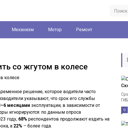
Механизм
Мотор
Ремонт
ть со жгутом в колесе
Ск
временное решение, которое водители часто
Сро
зводители указывают, что срок его службы
ГИБ
3–6 месяцами
эксплуатации, в зависимости от
0
ифры игнорируются: по данным опроса
23 году,
68%
респондентов продолжают ездить на
ока, а
22%
– более года.