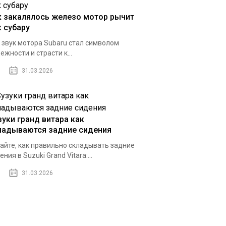
к закалялось железо мотор рычит
к субару
 звук мотора Subaru стал символом
ежности и страсти к...
31.03.2026
зуки гранд витара как
ладываются задние сидения
айте, как правильно складывать задние
ения в Suzuki Grand Vitara:...
31.03.2026