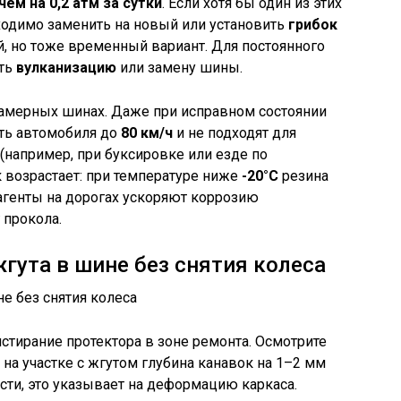
ем на 0,2 атм за сутки
. Если хотя бы один из этих
ходимо заменить на новый или установить
грибок
, но тоже временный вариант. Для постоянного
ать
вулканизацию
или замену шины.
камерных шинах. Даже при исправном состоянии
ть автомобиля до
80 км/ч
и не подходят для
(например, при буксировке или езде по
 возрастает: при температуре ниже
-20°C
резина
еагенты на дорогах ускоряют коррозию
 прокола.
жгута в шине без снятия колеса
тирание протектора в зоне ремонта. Осмотрите
на участке с жгутом глубина канавок на 1–2 мм
сти, это указывает на деформацию каркаса.