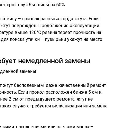
щает срок службы шины на 60%.
оковину – признак разрыва корда жгута. Если
и, жгут повреждён. Продолжение эксплуатации
ратуре выше 120°C резина теряет прочность на
для поиска утечки – пузырьки укажут на место
ребует немедленной замены
т жгут бесполезным: даже качественный ремонт
очность. Если прокол расположен ближе 5 см к
енее 2 см от предыдущего ремонта, жгут не
таких случаях требуется вулканизация или замена
тиями, расслоениями или следами масла –