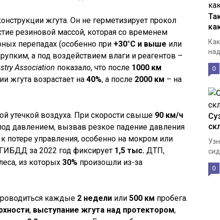
Та
конструкции жгута. Он не герметизирует прокол
ка
стие резиновой массой, которая со временем
Как
урных перепадах (особенно при
+30°C и выше
или
над
хрупким, а под воздействием влаги и реагентов –
ustry Association
показало, что после
1000 км
0
ии жгута возрастает на
40%
, а после
2000 км
– на
ой утечкой воздуха. При скорости свыше
90 км/ч
Су
ск
под давлением, вызвав резкое падение давления
 к потере управления, особенно на мокром или
Узн
 ГИБДД за 2022 год фиксирует
1,5 тыс.
ДТП,
сид
леса, из которых
30%
произошли из-за
0
 проводиться каждые
2 недели
или
500 км
пробега.
рхности
,
выступание жгута над протектором
,