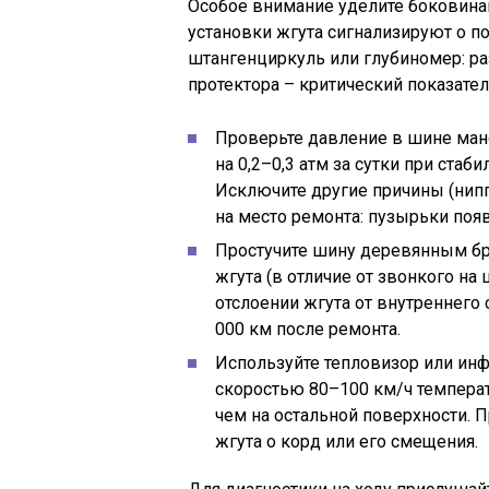
Особое внимание уделите боковина
установки жгута сигнализируют о по
штангенциркуль или глубиномер: ра
протектора – критический показател
Проверьте давление в шине мано
на 0,2–0,3 атм за сутки при стаб
Исключите другие причины (нипп
на место ремонта: пузырьки появ
Простучите шину деревянным бру
жгута (в отличие от звонкого на
отслоении жгута от внутреннего 
000 км после ремонта.
Используйте тепловизор или ин
скоростью 80–100 км/ч температ
чем на остальной поверхности. 
жгута о корд или его смещения.