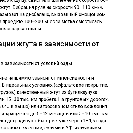
есь к шуму: свист или шипение на скорости 60+
 жгут. Вибрация руля на скорости 90–110 км/ч,
казывает на дисбаланс, вызванный смещением
и проедьте 100–200 м: если метка сместилась
овал каркас шины.
ации жгута в зависимости от
не напрямую зависит от интенсивности и
. В идеальных условиях (асфальтовое покрытие,
грузов) качественный жгут из бутилкаучука
ли 15–30 тыс. км пробега. На грунтовых дорогах,
±30°C и выше) или агрессивном стиле вождения
 сокращается до 6–12 месяцев или 5–10 тыс. км.
ка деградируют быстрее: уже через 1–1,5 года
контакте с маслами, солями и УФ-излучением.