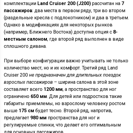
комплектации
Land Cruiser 200 (J200)
рассчитан на
7
пассажиров
: два места в первом ряду, три во втором
(раздельные кресла с подлокотником) и два в третьем.
Однако в модификациях для некоторых рынков
(например, Ближнего Востока) доступна опция с
8-
местным салоном
, где второй ряд выполнен в виде
сплошного дивана.
При выборе конфигурации важно учитывать не только
количество мест, но и их комфорт. Третий ряд Land
Cruiser 200
не предназначен для длительных поездок
взрослых пассажиров
– ширина салона в этой зоне
составляет всего
1200 мм
, а пространство для ног
ограничено
650 мм
. Для детей или подростков такие
габариты приемлемы, но взрослому человеку ростом
выше
175 см
будет тесно. Второй ряд, напротив,
предлагает
980 мм
пространства для ног и
регулируемые спинки, что делает его оптимальным
для основных пассажиров.