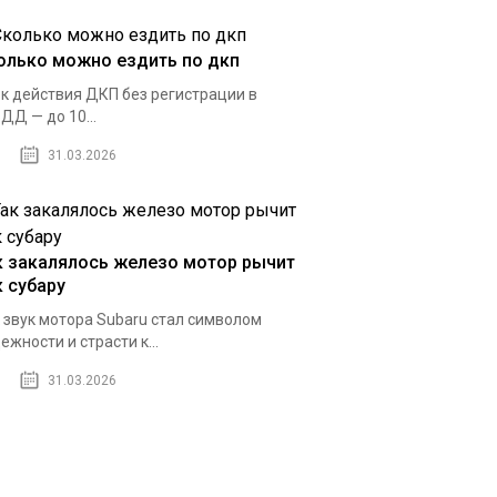
олько можно ездить по дкп
к действия ДКП без регистрации в
ДД — до 10...
31.03.2026
к закалялось железо мотор рычит
к субару
 звук мотора Subaru стал символом
ежности и страсти к...
31.03.2026