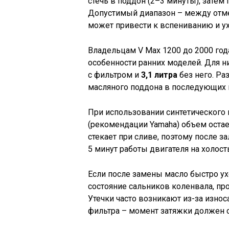
стечь в поддон (2–3 минуты), затем
Допустимый диапазон – между от
может привести к вспениванию и у
Владельцам V Max 1200 до 2000 год
особенности ранних моделей. Для 
с фильтром и
3,1 литра
без него. Ра
масляного поддона в последующих 
При использовании синтетического
(рекомендации Yamaha) объем оста
стекает при сливе, поэтому после з
5 минут работы двигателя на холост
Если после замены масло быстро ух
состояние сальников коленвала, пр
Утечки часто возникают из-за изно
фильтра – момент затяжки должен 