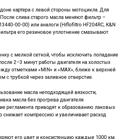
доне картера с левой стороны мотоцикла. Для
 После слива старого масла меняют фильтр –
440-00-00) или аналоги (Hiflofiltro HF204RC, K&N
фильтра его резиновое уплотнение смазывают
нку с мелкой сеткой, чтобы исключить попадание
осле 2–3 минут работы двигателя на холостых
ежду отметками «MIN» и «MAX», ближе к верхней
м с трубкой через заливное отверстие.
льзование масла неподходящей вязкости,
ивка масла без прогрева двигателя.
ие регламента приводят к образованию лаковых
то снижает компрессию и увеличивает расход
еряют его цвет и консистенцию каждые 1000 км.