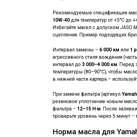
Рекомендуемые спецификации мас
10W-40
для температур от +5°C до +
Избегайте масел с допуском
JASO 
сцепления. Пример подходящих брендо
Интервал замены –
6 000 км
или
1 
агрессивного стиля вождения (часты
интервал до
3 000–4 000 км
. Перед 
температуры (80–90°C), чтобы масл
в нижней части картера – использу
При замене фильтра (артикул
Yamah
резиновое уплотнение новым масло
фильтра –
12–15 Н·м
. После заливк
проверьте уровень через 5 минут – 
Норма масла для Yamah