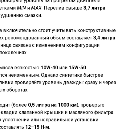
 проверьте уровень на прогретом двигателе.
метками
MIN
и
MAX
. Перелив свыше
3,7 литра
худшению смазки.
а включительно стоит учитывать конструктивные
них рекомендованный объем составляет
3,4 литра
зница связана с изменением конфигурации
поколениях.
 масла вязкостью
10W-40
или
15W-50
ется неизменным. Однако синтетика быстрее
аливки проверяйте уровень дважды: сразу и через
ых оборотах.
одит (более
0,5 литра на 1000 км
), проверьте
окладки клапанной крышки и масляного фильтра.
са уплотнений или неправильной установки
составлять
12–15 Н·м
.