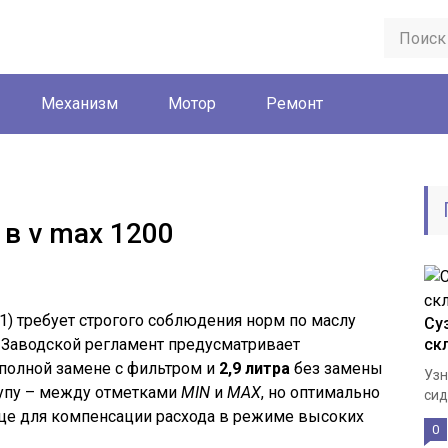
Механизм
Мотор
Ремонт
в v max 1200
1) требует строгого соблюдения норм по маслу
Су
. Заводской регламент предусматривает
ск
полной замене с фильтром и
2,9 литра
без замены
Узн
упу – между отметками
MIN
и
MAX
, но оптимально
сид
ице для компенсации расхода в режиме высоких
0