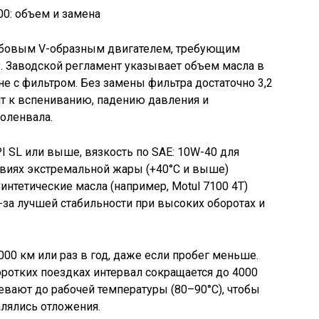
кубовым V-образным двигателем, требующим
. Заводской регламент указывает объем масла в
ене с фильтром. Без замены фильтра достаточно 3,2
т к вспениванию, падению давления и
оленвала.
 SL или выше, вязкость по SAE: 10W-40 для
ловиях экстремальной жары (+40°C и выше)
нтетические масла (например, Motul 7100 4T)
-за лучшей стабильности при высоких оборотах и
00 км или раз в год, даже если пробег меньше.
оротких поездках интервал сокращается до 4000
евают до рабочей температуры (80–90°C), чтобы
алялись отложения.