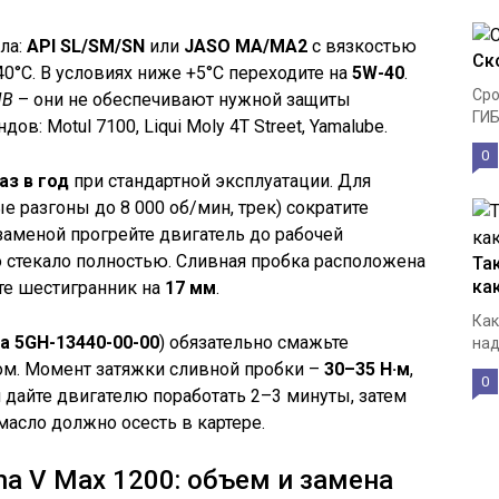
ла:
API SL/SM/SN
или
JASO MA/MA2
с вязкостью
Ск
40°C. В условиях ниже +5°C переходите на
5W-40
.
Сро
MB
– они не обеспечивают нужной защиты
ГИБ
в: Motul 7100, Liqui Moly 4T Street, Yamalube.
0
раз в год
при стандартной эксплуатации. Для
е разгоны до 8 000 об/мин, трек) сократите
заменой прогрейте двигатель до рабочей
о стекало полностью. Сливная пробка расположена
Та
ка
йте шестигранник на
17 мм
.
Как
a 5GH-13440-00-00
) обязательно смажьте
над
м. Момент затяжки сливной пробки –
30–35 Н·м
,
0
и дайте двигателю поработать 2–3 минуты, затем
масло должно осесть в картере.
a V Max 1200: объем и замена