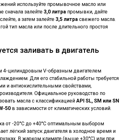
ложений используйте промывочное масло или
ае сначала залейте
3,0 литра
промывки, дайте
слейте, а затем залейте
3,5 литра
свежего масла.
гой тип масла или после длительного простоя
ется заливать в двигатель
м 4-цилиндровым V-образным двигателем
лаждением. Для его стабильной работы требуется
и и антиокислительными свойствами,
роизводителя. Официальное руководство по
зовать масла с классификацией
API SL, SM или SN
0W-50
в зависимости от климатических условий.
ха от -20°C до +40°C оптимальным выбором
вает лёгкий запуск двигателя в холодное время и
рузках. В жарком климате (выше +30°C) или при