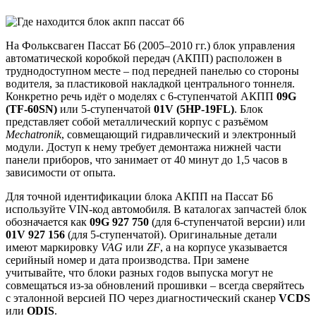
На Фольксваген Пассат Б6 (2005–2010 гг.) блок управления
автоматической коробкой передач (АКПП) расположен в
труднодоступном месте – под передней панелью со стороны
водителя, за пластиковой накладкой центрального тоннеля.
Конкретно речь идёт о моделях с 6-ступенчатой АКПП
09G
(TF-60SN)
или 5-ступенчатой
01V (5HP-19FL)
. Блок
представляет собой металлический корпус с разъёмом
Mechatronik
, совмещающий гидравлический и электронный
модули. Доступ к нему требует демонтажа нижней части
панели приборов, что занимает от 40 минут до 1,5 часов в
зависимости от опыта.
Для точной идентификации блока АКПП на Пассат Б6
используйте VIN-код автомобиля. В каталогах запчастей блок
обозначается как
09G 927 750
(для 6-ступенчатой версии) или
01V 927 156
(для 5-ступенчатой). Оригинальные детали
имеют маркировку
VAG
или
ZF
, а на корпусе указывается
серийный номер и дата производства. При замене
учитывайте, что блоки разных годов выпуска могут не
совмещаться из-за обновлений прошивки – всегда сверяйтесь
с эталонной версией ПО через диагностический сканер
VCDS
или
ODIS
.