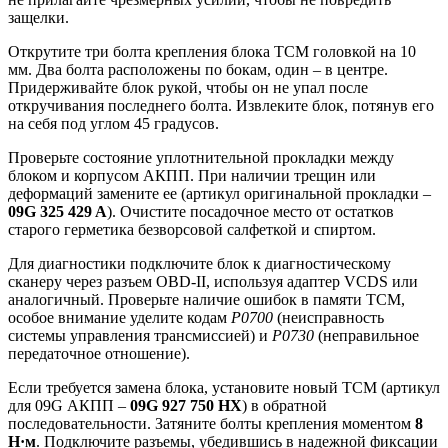
защелки.
Открутите три болта крепления блока TCM головкой на 10
мм. Два болта расположены по бокам, один – в центре.
Придерживайте блок рукой, чтобы он не упал после
откручивания последнего болта. Извлеките блок, потянув его
на себя под углом 45 градусов.
Проверьте состояние уплотнительной прокладки между
блоком и корпусом АКПП. При наличии трещин или
деформаций замените ее (артикул оригинальной прокладки –
09G 325 429 A
). Очистите посадочное место от остатков
старого герметика безворсовой салфеткой и спиртом.
Для диагностики подключите блок к диагностическому
сканеру через разъем OBD-II, используя адаптер VCDS или
аналогичный. Проверьте наличие ошибок в памяти TCM,
особое внимание уделите кодам
P0700
(неисправность
системы управления трансмиссией) и
P0730
(неправильное
передаточное отношение).
Если требуется замена блока, установите новый TCM (артикул
для 09G АКПП –
09G 927 750 HX
) в обратной
последовательности. Затяните болты крепления моментом
8
Н·м
. Подключите разъемы, убедившись в надежной фиксации