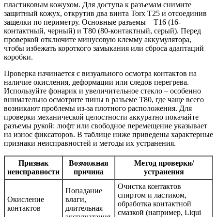
пластиковым кожухом. Для доступа к разъемам снимите
защитный кожух, открутив два винта Torx T25 и отсоединив
защелки по периметру. Основные разъемы – T16 (16-
контактный, черный) и T80 (80-контактный, серый). Перед
проверкой отключите минусовую клемму аккумулятора,
чтобы избежать короткого замыкания или сброса адаптаций
коробки.
Проверка начинается с визуального осмотра контактов на
наличие окисления, деформации или следов перегрева.
Используйте фонарик и увеличительное стекло – особенно
внимательно осмотрите пины в разъеме T80, где чаще всего
возникают проблемы из-за плотного расположения. Для
проверки механической целостности аккуратно покачайте
разъемы рукой: люфт или свободное перемещение указывает
на износ фиксаторов. В таблице ниже приведены характерные
признаки неисправностей и методы их устранения.
Признак
Возможная
Метод проверки/
неисправности
причина
устранения
Очистка контактов
Попадание
спиртом и ластиком,
Окисление
влаги,
обработка контактной
контактов
длительная
смазкой (например, Liqui
эксплуатация