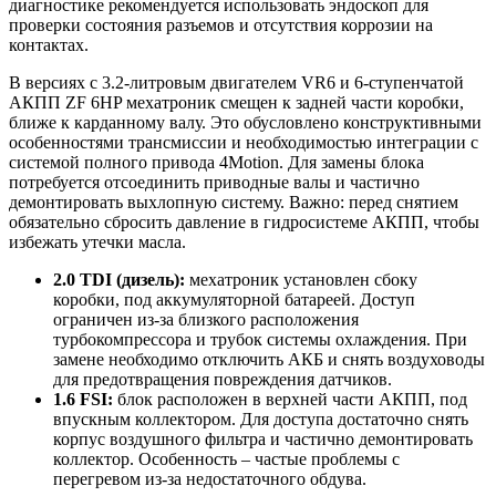
диагностике рекомендуется использовать эндоскоп для
проверки состояния разъемов и отсутствия коррозии на
контактах.
В версиях с 3.2-литровым двигателем VR6 и 6-ступенчатой
АКПП ZF 6HP мехатроник смещен к задней части коробки,
ближе к карданному валу. Это обусловлено конструктивными
особенностями трансмиссии и необходимостью интеграции с
системой полного привода 4Motion. Для замены блока
потребуется отсоединить приводные валы и частично
демонтировать выхлопную систему. Важно: перед снятием
обязательно сбросить давление в гидросистеме АКПП, чтобы
избежать утечки масла.
2.0 TDI (дизель):
мехатроник установлен сбоку
коробки, под аккумуляторной батареей. Доступ
ограничен из-за близкого расположения
турбокомпрессора и трубок системы охлаждения. При
замене необходимо отключить АКБ и снять воздуховоды
для предотвращения повреждения датчиков.
1.6 FSI:
блок расположен в верхней части АКПП, под
впускным коллектором. Для доступа достаточно снять
корпус воздушного фильтра и частично демонтировать
коллектор. Особенность – частые проблемы с
перегревом из-за недостаточного обдува.