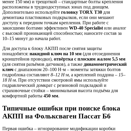
менее 150 мм) и трещоткой – стандартные болты крепления
расположены в труднодоступных зонах под днищем.
Дополнительно используйте
головку TORX T30
для
демонтажа пластиковых подкрылков, если они мешают
доступу к передним точкам крепления. При работе с
закисшими болтами эффективен
WD-40 Specialist
или аналог
с высокой проникающей способностью; наносите состав за
10–15 минут до начала работ.
Для доступа к блоку АКПП после снятия защиты
понадобятся:
накидной ключ на 10 мм
(для отсоединения
кронштейнов проводки),
отвёртка с плоским жалом 5,5 мм
(для снятия разъёмов датчиков), а также
динамометрический
ключ
с диапазоном 20–100 Н·м – моменты затяжки болтов
гидроблока составляют
8–12 Н·м
, а креплений поддона –
15–
18 Н·м
. При отсутствии смотровой ямы используйте
гидравлический домкрат с резиновой подкладкой и
страховочные стойки – минимальная высота подъёма для
комфортной работы
450 мм
.
Типичные ошибки при поиске блока
АКПП на Фольксваген Пассат Б6
Первая ошибка – игнорирование модификации коробки