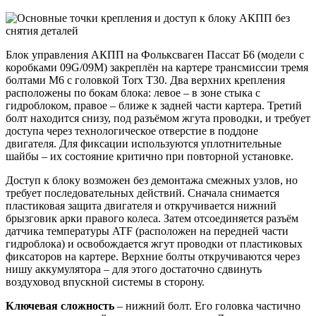
Блок управления АКПП на Фольксваген Пассат Б6 (модели с
коробками 09G/09M) закреплён на картере трансмиссии тремя
болтами M6 с головкой Torx T30. Два верхних крепления
расположены по бокам блока: левое – в зоне стыка с
гидроблоком, правое – ближе к задней части картера. Третий
болт находится снизу, под разъёмом жгута проводки, и требует
доступа через технологическое отверстие в поддоне
двигателя. Для фиксации используются уплотнительные
шайбы – их состояние критично при повторной установке.
Доступ к блоку возможен без демонтажа смежных узлов, но
требует последовательных действий. Сначала снимается
пластиковая защита двигателя и откручивается нижний
брызговик арки правого колеса. Затем отсоединяется разъём
датчика температуры ATF (расположен на передней части
гидроблока) и освобождается жгут проводки от пластиковых
фиксаторов на картере. Верхние болты откручиваются через
нишу аккумулятора – для этого достаточно сдвинуть
воздуховод впускной системы в сторону.
Ключевая сложность
– нижний болт. Его головка частично