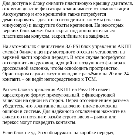
Для доступа к блоку снимите пластиковую крышку двигателя,
открутив два-три фиксатора в зависимости от комплектации.
Аккумулятор и его кронштейн также потребуется
демонтировать – для этого отсоедините клеммы (сначала
минусовую) и выкрутите болты крепления. На некоторых
версиях блок может быть скрыт под дополнительным
пластиковым кожухом, закреплённым на защёлках.
На автомобилях с двигателем 3.6 FSI блок управления АКПП
смещён ближе к центру моторного отсека и установлен на
верхней части коробки передач. В этом случае потребуется
отсоединить воздуховод, идущий от воздушного фильтра к
дроссельной заслонке, чтобы освободить пространство.
Ориентиром служит жгут проводов с разъёмом на 20 или 24
контакта – он ведёт непосредственно к TCM.
Разъём блока управления АКПП на Passat B6 имеет
характерную форму: прямоугольный, с фиксирующей
защёлкой на одной из сторон. Перед отсоединением разъёма
убедитесь, что зажигание выключено, иначе возможны
ошибки в системе. Для надёжного отключения нажмите на
фиксатор и потяните разъём строго вверх – рывки или
перекос могут повредить контакты.
Если блок не удаётся обнаружить на коробке передач,