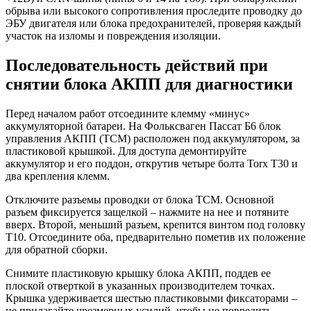
обрыва или высокого сопротивления проследите проводку до
ЭБУ двигателя или блока предохранителей, проверяя каждый
участок на изломы и повреждения изоляции.
Последовательность действий при
снятии блока АКПП для диагностики
Перед началом работ отсоедините клемму «минус»
аккумуляторной батареи. На Фольксваген Пассат Б6 блок
управления АКПП (TCM) расположен под аккумулятором, за
пластиковой крышкой. Для доступа демонтируйте
аккумулятор и его поддон, открутив четыре болта Torx T30 и
два крепления клемм.
Отключите разъемы проводки от блока TCM. Основной
разъем фиксируется защелкой – нажмите на нее и потяните
вверх. Второй, меньший разъем, крепится винтом под головку
T10. Отсоедините оба, предварительно пометив их положение
для обратной сборки.
Снимите пластиковую крышку блока АКПП, поддев ее
плоской отверткой в указанных производителем точках.
Крышка удерживается шестью пластиковыми фиксаторами –
не прилагайте чрезмерных усилий, чтобы не повредить