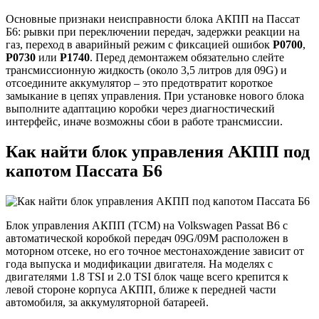
Основные признаки неисправности блока АКПП на Пассат
Б6: рывки при переключении передач, задержки реакции на
газ, переход в аварийный режим с фиксацией ошибок
P0700
,
P0730
или
P1740
. Перед демонтажем обязательно слейте
трансмиссионную жидкость (около 3,5 литров для 09G) и
отсоедините аккумулятор – это предотвратит короткое
замыкание в цепях управления. При установке нового блока
выполните адаптацию коробки через диагностический
интерфейс, иначе возможны сбои в работе трансмиссии.
Как найти блок управления АКПП под
капотом Пассата Б6
Блок управления АКПП (TCM) на Volkswagen Passat B6 с
автоматической коробкой передач 09G/09M расположен в
моторном отсеке, но его точное местонахождение зависит от
года выпуска и модификации двигателя. На моделях с
двигателями 1.8 TSI и 2.0 TSI блок чаще всего крепится к
левой стороне корпуса АКПП, ближе к передней части
автомобиля, за аккумуляторной батареей.