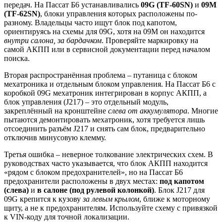
передач. На Пассат Б6 устанавливались
09G (TF-60SN)
и
09M
(TF-62SN)
, блоки управления которых расположены по-
разному. Владельцы часто ищут блок под капотом,
ориентируясь на схемы для 09G, хотя на 09M он находится
внутри салона, за бардачком
. Проверяйте маркировку на
самой АКПП или в сервисной документации перед началом
поиска.
Вторая распространённая проблема – путаница с блоком
мехатроника и отдельным блоком управления. На Пассат Б6 с
коробкой 09G мехатроник интегрирован в корпус АКПП, а
блок управления (J217) – это отдельный модуль,
закреплённый на кронштейне
слева от аккумулятора
. Многие
пытаются демонтировать мехатроник, хотя требуется лишь
отсоединить разъём J217 и снять сам блок, предварительно
отключив минусовую клемму.
Третья ошибка – неверное толкование электрических схем. В
руководствах часто указывается, что блок АКПП находится
«рядом с блоком предохранителей», но на Пассат Б6
предохранители расположены в двух местах:
под капотом
(слева)
и
в салоне (под рулевой колонкой)
. Блок J217 для
09G крепится к кузову
за левым крылом
, ближе к моторному
щиту, а не к предохранителям. Используйте схему с привязкой
к VIN-коду для точной локализации.