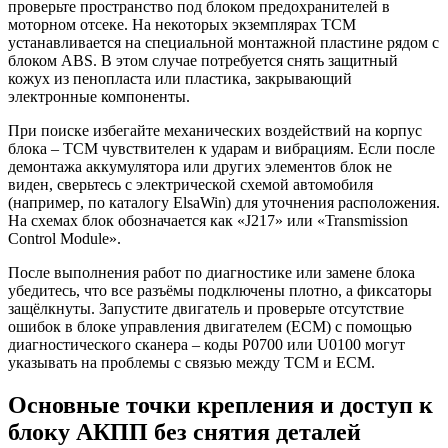
проверьте пространство под блоком предохранителей в
моторном отсеке. На некоторых экземплярах TCM
устанавливается на специальной монтажной пластине рядом с
блоком ABS. В этом случае потребуется снять защитный
кожух из пенопласта или пластика, закрывающий
электронные компоненты.
При поиске избегайте механических воздействий на корпус
блока – TCM чувствителен к ударам и вибрациям. Если после
демонтажа аккумулятора или других элементов блок не
виден, сверьтесь с электрической схемой автомобиля
(например, по каталогу ElsaWin) для уточнения расположения.
На схемах блок обозначается как «J217» или «Transmission
Control Module».
После выполнения работ по диагностике или замене блока
убедитесь, что все разъёмы подключены плотно, а фиксаторы
защёлкнуты. Запустите двигатель и проверьте отсутствие
ошибок в блоке управления двигателем (ECM) с помощью
диагностического сканера – коды P0700 или U0100 могут
указывать на проблемы с связью между TCM и ECM.
Основные точки крепления и доступ к
блоку АКПП без снятия деталей