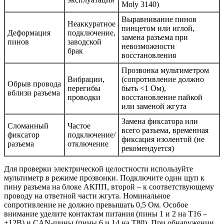
Moly 3140)
Выравнивание пинов
Неаккуратное
пинцетом или иглой,
Деформация
подключение,
замена разъема при
пинов
заводской
невозможности
брак
восстановления
Прозвонка мультиметром
Вибрации,
(сопротивление должно
Обрыв провода
перегибы
быть <1 Ом),
вблизи разъема
проводки
восстановление пайкой
или заменой жгута
Замена фиксатора или
Сломанный
Частое
всего разъема, временная
фиксатор
подключение/
фиксация изолентой (не
разъема
отключение
рекомендуется)
Для проверки электрической целостности используйте
мультиметр в режиме прозвонки. Подключите один щуп к
пину разъема на блоке АКПП, второй – к соответствующему
проводу на ответной части жгута. Номинальное
сопротивление не должно превышать 0,5 Ом. Особое
внимание уделите контактам питания (пины 1 и 2 на T16 –
+12В) и CAN-шины (пины 6 и 14 на T80). При обнаружении