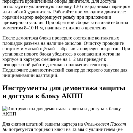
перекрыта кронштейном опоры двигателя. Для доступа
используйте удлинённую головку T30 с карданным шарниром
или гибкий удлинитель. Работайте при холодном двигателе:
горячий картер деформирует резьбу при приложении
чрезмерного усилия. При обратной сборке затягивайте болты
моментом 8–10 Н·м, начиная с нижнего крепления.
После демонтажа блока проверьте состояние контактных
площадок разъёма на наличие окислов. Очистку проводите
спиртом и мягкой щёткой – абразивы повредят покрытие. При
установке нового блока убедитесь в совпадении меток на
корпусе и картере: смещение на 1–2 мм приведёт к
некорректной работе датчиков положения селектора.
Подключите диагностический сканер до первого запуска для
инициализации адаптаций.
Инструменты для демонтажа защиты
и доступа к блоку АКПП
Для снятия штатной защиты картера на
Фольксваген Пассат
Б6
потребуется торцевой ключ на
13 мм
с удлинителем (не