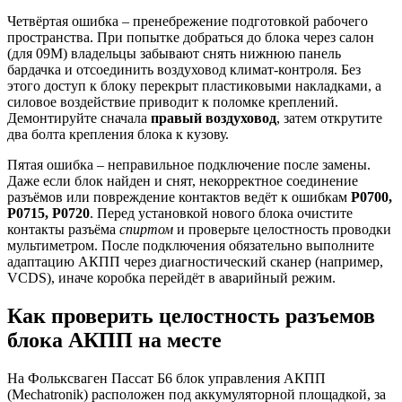
Четвёртая ошибка – пренебрежение подготовкой рабочего
пространства. При попытке добраться до блока через салон
(для 09M) владельцы забывают снять нижнюю панель
бардачка и отсоединить воздуховод климат-контроля. Без
этого доступ к блоку перекрыт пластиковыми накладками, а
силовое воздействие приводит к поломке креплений.
Демонтируйте сначала
правый воздуховод
, затем открутите
два болта крепления блока к кузову.
Пятая ошибка – неправильное подключение после замены.
Даже если блок найден и снят, некорректное соединение
разъёмов или повреждение контактов ведёт к ошибкам
P0700,
P0715, P0720
. Перед установкой нового блока очистите
контакты разъёма
спиртом
и проверьте целостность проводки
мультиметром. После подключения обязательно выполните
адаптацию АКПП через диагностический сканер (например,
VCDS), иначе коробка перейдёт в аварийный режим.
Как проверить целостность разъемов
блока АКПП на месте
На Фольксваген Пассат Б6 блок управления АКПП
(Mechatronik) расположен под аккумуляторной площадкой, за