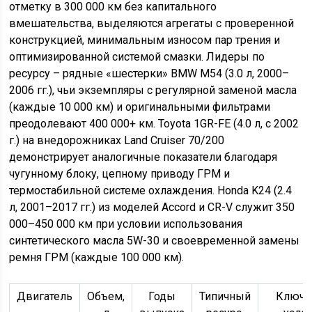
отметку в 300 000 км без капитального
вмешательства, выделяются агрегаты с проверенной
конструкцией, минимальным износом пар трения и
оптимизированной системой смазки. Лидеры по
ресурсу – рядные «шестерки» BMW M54 (3.0 л, 2000–
2006 гг.), чьи экземпляры с регулярной заменой масла
(каждые 10 000 км) и оригинальными фильтрами
преодолевают 400 000+ км. Toyota 1GR-FE (4.0 л, с 2002
г.) на внедорожниках Land Cruiser 70/200
демонстрирует аналогичные показатели благодаря
чугунному блоку, цепному приводу ГРМ и
термостабильной системе охлаждения. Honda K24 (2.4
л, 2001–2017 гг.) из моделей Accord и CR-V служит 350
000–450 000 км при условии использования
синтетического масла 5W-30 и своевременной замены
ремня ГРМ (каждые 100 000 км).
Двигатель
Объем,
Годы
Типичный
Ключ