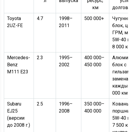
л
выпуска
ресурс,
усло
км
долгове
Toyota
4.7
1998–
500 000+
Чугунны
2UZ-FE
2011
блок, це
ГРМ, ма
5W-40 к
8 000 км
Mercedes-
2.3
1995–
400 000–
Алюмин
Benz
2002
450 000
блок с
M111 E23
гильзами
замена 
каждые 
000 км
Subaru
2.5
1996–
350 000–
Кованы
EJ25
2008
400 000
поршни,
(версии
5W-40 к
до 2008 г.)
7 500 км