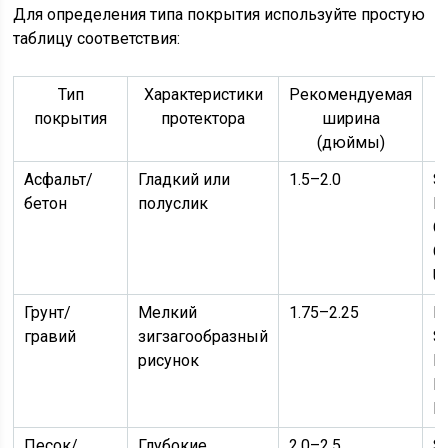
Для определения типа покрытия используйте простую
таблицу соответствия:
Тип
Характеристики
Рекомендуемая
покрытия
протектора
ширина
(дюймы)
Асфальт/
Гладкий или
1.5–2.0
S
бетон
полуслик
M
Co
C
U
Грунт/
Мелкий
1.75–2.25
K
гравий
зигзагообразный
S
рисунок
Ei
M
H
Песок/
Глубокие
2.0–2.5
S