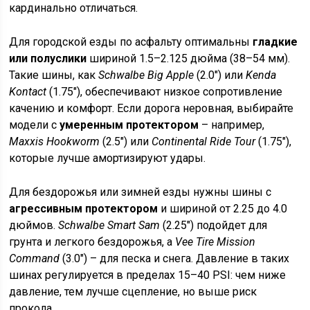
кардинально отличаться.
Для городской езды по асфальту оптимальны
гладкие
или полуслики
шириной 1.5–2.125 дюйма (38–54 мм).
Такие шины, как
Schwalbe Big Apple
(2.0″) или
Kenda
Kontact
(1.75″), обеспечивают низкое сопротивление
качению и комфорт. Если дорога неровная, выбирайте
модели с
умеренным протектором
– например,
Maxxis Hookworm
(2.5″) или
Continental Ride Tour
(1.75″),
которые лучше амортизируют удары.
Для бездорожья или зимней езды нужны шины с
агрессивным протектором
и шириной от 2.25 до 4.0
дюймов.
Schwalbe Smart Sam
(2.25″) подойдет для
грунта и легкого бездорожья, а
Vee Tire Mission
Command
(3.0″) – для песка и снега. Давление в таких
шинах регулируется в пределах 15–40 PSI: чем ниже
давление, тем лучше сцепление, но выше риск
прокола.