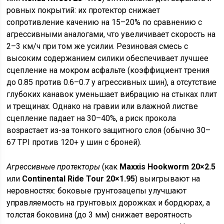
ровных покрытий: их протектор снижает
сопротивление качению на 15–20% по сравнению с
агрессивными аналогами, что увеличивает скорость на
2–3 км/ч при том же усилии. Резиновая смесь с
высоким содержанием силики обеспечивает лучшее
сцепление на мокром асфальте (коэффициент трения
до 0.85 против 0.6–0.7 у агрессивных шин), а отсутствие
глубоких канавок уменьшает вибрацию на стыках плит
и трещинах. Однако на гравии или влажной листве
сцепление падает на 30–40%, а риск прокола
возрастает из-за тонкого защитного слоя (обычно 30–
67 TPI против 120+ у шин с броней).
Агрессивные протекторы
(как
Maxxis Hookworm 20×2.5
или
Continental Ride Tour 20×1.95
) выигрывают на
неровностях: боковые грунтозацепы улучшают
управляемость на грунтовых дорожках и бордюрах, а
толстая боковина (до 3 мм) снижает вероятность