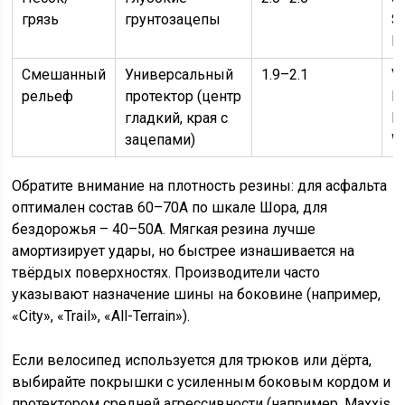
грязь
грунтозацепы
S
I
Смешанный
Универсальный
1.9–2.1
Vi
рельеф
протектор (центр
R
гладкий, края с
M
зацепами)
W
Обратите внимание на плотность резины: для асфальта
оптимален состав 60–70A по шкале Шора, для
бездорожья – 40–50A. Мягкая резина лучше
амортизирует удары, но быстрее изнашивается на
твёрдых поверхностях. Производители часто
указывают назначение шины на боковине (например,
«City», «Trail», «All-Terrain»).
Если велосипед используется для трюков или дёрта,
выбирайте покрышки с усиленным боковым кордом и
протектором средней агрессивности (например, Maxxis