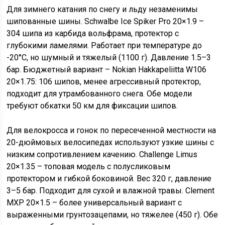
Для зимнего катания по снегу и льду незаменимы
шипованные шины. Schwalbe Ice Spiker Pro 20×1.9 –
304 шипа из карбида вольфрама, протектор с
глубокими ламелями. Работает при температуре до
-20°C, но шумный и тяжелый (1100 г). Давление 1.5–3
бар. Бюджетный вариант – Nokian Hakkapeliitta W106
20×1.75: 106 шипов, менее агрессивный протектор,
подходит для утрамбованного снега. Обе модели
требуют обкатки 50 км для фиксации шипов.
Для велокросса и гонок по пересеченной местности на
20-дюймовых велосипедах используют узкие шины с
низким сопротивлением качению. Challenge Limus
20×1.35 – топовая модель с полусликовым
протектором и гибкой боковиной. Вес 320 г, давление
3–5 бар. Подходит для сухой и влажной травы. Clement
MXP 20×1.5 – более универсальный вариант с
выраженными грунтозацепами, но тяжелее (450 г). Обе