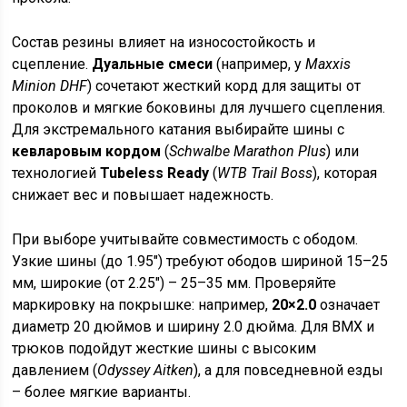
Состав резины влияет на износостойкость и
сцепление.
Дуальные смеси
(например, у
Maxxis
Minion DHF
) сочетают жесткий корд для защиты от
проколов и мягкие боковины для лучшего сцепления.
Для экстремального катания выбирайте шины с
кевларовым кордом
(
Schwalbe Marathon Plus
) или
технологией
Tubeless Ready
(
WTB Trail Boss
), которая
снижает вес и повышает надежность.
При выборе учитывайте совместимость с ободом.
Узкие шины (до 1.95″) требуют ободов шириной 15–25
мм, широкие (от 2.25″) – 25–35 мм. Проверяйте
маркировку на покрышке: например,
20×2.0
означает
диаметр 20 дюймов и ширину 2.0 дюйма. Для BMX и
трюков подойдут жесткие шины с высоким
давлением (
Odyssey Aitken
), а для повседневной езды
– более мягкие варианты.