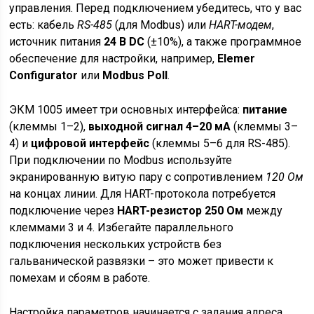
управления. Перед подключением убедитесь, что у вас
есть: кабель
RS-485
(для Modbus) или
HART-модем
,
источник питания
24 В DC
(±10%), а также программное
обеспечение для настройки, например,
Elemer
Configurator
или
Modbus Poll
.
ЭКМ 1005 имеет три основных интерфейса:
питание
(клеммы 1–2),
выходной сигнал 4–20 мА
(клеммы 3–
4) и
цифровой интерфейс
(клеммы 5–6 для RS-485).
При подключении по Modbus используйте
экранированную витую пару с сопротивлением
120 Ом
на концах линии. Для HART-протокола потребуется
подключение через
HART-резистор 250 Ом
между
клеммами 3 и 4. Избегайте параллельного
подключения нескольких устройств без
гальванической развязки – это может привести к
помехам и сбоям в работе.
Настройка параметров начинается с задания адреса