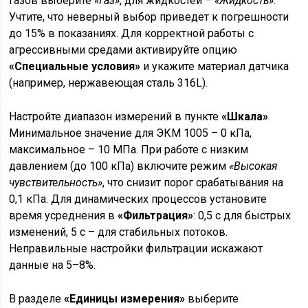
газов выберите
«Газ»
, для жидкостей –
«Жидкость»
.
Учтите, что неверный выбор приведет к погрешности
до 15% в показаниях. Для корректной работы с
агрессивными средами активируйте опцию
«Специальные условия»
и укажите материал датчика
(например, нержавеющая сталь 316L).
Настройте диапазон измерений в пункте
«Шкала»
.
Минимальное значение для ЭКМ 1005 – 0 кПа,
максимальное – 10 МПа. При работе с низким
давлением (до 100 кПа) включите режим
«Высокая
чувствительность»
, что снизит порог срабатывания на
0,1 кПа. Для динамических процессов установите
время усреднения в
«Фильтрация»
: 0,5 с для быстрых
изменений, 5 с – для стабильных потоков.
Неправильные настройки фильтрации искажают
данные на 5–8%.
В разделе
«Единицы измерения»
выберите