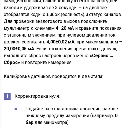
самодиагностики, нажав кнопку
«Тест»
на передней
панели и удерживая её 3 секунды – на дисплее
отобразятся коды ошибок (если есть) и статус каналов.
Для проверки аналогового выхода подключите
мультиметр к клеммам
4–20 мА
и сравните показания
с эталонным значением: при нулевом давлении ток
должен составлять
4,00±0,02 мА
, при максимальном –
20,00±0,05 мА
. Если отклонения превышают допуск,
выполните сброс настроек через меню
«Сервис →
Сброс»
и повторите измерения.
Калибровка датчиков проводится в два этапа:
Корректировка нуля:
Подайте на вход датчика давление, равное
нижнему пределу измерений (например,
0
бар
для манометра).