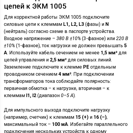
цепей к ЭКМ 1005
Для корректной работы ЭКМ 1005 подключите
силовые цепи к клеммам
L1, L2, L3
(фазы) и
N
(нейтраль) согласно схеме в паспорте устройства.
Входное напряжение –
380 В ±10%
(3-фазное) или
220 В
±10%
(1-фазное), ток нагрузки не должен превышать
5
А
. Используйте кабель сечением не менее
1,5 мм²
для
цепей управления и
2,5 мм²
для силовых линий.
Заземление подключите к клемме
PE
отдельным
проводником сечением
4 мм²
. При подключении
трансформаторов тока соблюдайте полярность:
первичная обмотка – к нагрузке, вторичная – к
клеммам
I1, I2
(диапазон
0–5 А
).
Для импульсного выхода подключите нагрузку
(например, счетчик) к клеммам
15 (+)
и
16 (–)
,
максимальный ток –
100 мА
. Избегайте параллельного
подключения нескольких устройств к одному