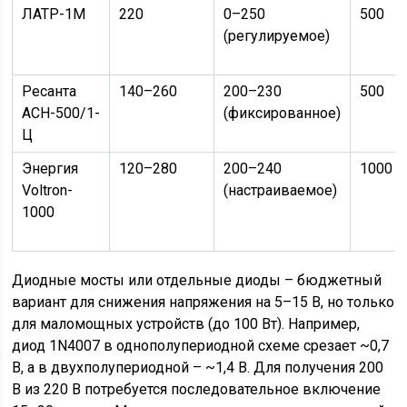
ЛАТР-1М
220
0–250
500
(регулируемое)
Ресанта
140–260
200–230
500
АСН-500/1-
(фиксированное)
Ц
Энергия
120–280
200–240
1000
Voltron-
(настраиваемое)
1000
Диодные мосты или отдельные диоды – бюджетный
вариант для снижения напряжения на 5–15 В, но только
для маломощных устройств (до 100 Вт). Например,
диод 1N4007 в однополупериодной схеме срезает ~0,7
В, а в двухполупериодной – ~1,4 В. Для получения 200
В из 220 В потребуется последовательное включение