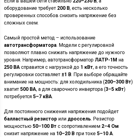
Если в вашей сети стабильно
220–230 В
, а
оборудование требует
200 В
, есть несколько
проверенных способов снизить напряжение без
сложных схем.
Самый простой метод – использование
автотрансформатора
. Модели с регулировкой
позволяют плавно снижать напряжение до нужного
уровня. Например, автотрансформатор
ЛАТР-1М
на
250 ВА
справится с нагрузкой до
1 кВт
, а его точность
регулировки составляет
±1 В
. При выборе обращайте
внимание на мощность: для холодильника (
200–300 Вт
)
хватит
500 ВА
, а для сварочного инвертора (
3–5 кВт
)
потребуется
5–7 кВА
.
Для постоянного снижения напряжения подойдет
балластный резистор
или
дроссель
. Резистор
мощностью
50–100 Вт
с сопротивлением
2–4 Ом
снизит напряжение на
10–20 В
при токе
5–10 А
.