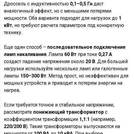
Дроссель с индуктивностью
0,1–0,5 Гн
даст
аналогичный эффект, но с меньшими потерями
мощности. Оба варианта подходят для нагрузок до
1
кВт
, но требуют расчета параметров под конкретную
технику.
Еще один способ –
последовательное подключение
ламп накаливания
. Лампа
60 Вт
при токе
0,27 А
создаст падение напряжения около
20 В
. Для большей
нагрузки используйте несколько ламп или галогенные
лампы
150–300 Вт
. Метод прост, но неэффективен для
мощных устройств и приводит к потерям энергии на
нагрев.
Если требуется точное и стабильное напряжение,
рассмотрите
понижающий трансформатор
с
коэффициентом трансформации
1,1:1
(например,
220/200 В
). Такие трансформаторы выпускаются на
мощности от
100 ВА
до
10 кВА
. При выборе