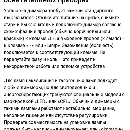
осветительных приборах
Установка диммера требует замены стандартного
выключателя. Отключите питание на щитке, снимите
старый выключатель и подключите диммер согласно
схеме: фазный провод (обычно коричневый или
красный) к клемме «L», а выходной провод (к лампе) –
к клемме «~» или «Lamp». Заземление (если есть)
подключается к соответствующей клемме. Не
перепутайте фазу и ноль – это приведет к
некорректной работе или поломке устройства.
Для ламп накаливания и галогенных ламп подходят
любые диммеры, но для светодиодных и
энергосберегающих требуются специальные модели с
маркировкой «LED» или «CFL». Обычные диммеры с
такими лампами работают нестабильно: мерцание,
неполное гашение или отсутствие регулировки.
Проверьте совместимость на упаковке лампы –
должна быть надпись «диммируемая» или «dimmable».