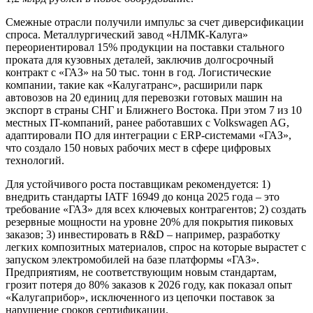
Смежные отрасли получили импульс за счет диверсификации
спроса. Металлургический завод «НЛМК-Калуга»
переориентировал 15% продукции на поставки стального
проката для кузовных деталей, заключив долгосрочный
контракт с «ГАЗ» на 50 тыс. тонн в год. Логистические
компании, такие как «Калугатранс», расширили парк
автовозов на 20 единиц для перевозки готовых машин на
экспорт в страны СНГ и Ближнего Востока. При этом 7 из 10
местных IT-компаний, ранее работавших с Volkswagen AG,
адаптировали ПО для интеграции с ERP-системами «ГАЗ»,
что создало 150 новых рабочих мест в сфере цифровых
технологий.
Для устойчивого роста поставщикам рекомендуется: 1)
внедрить стандарты IATF 16949 до конца 2025 года – это
требование «ГАЗ» для всех ключевых контрагентов; 2) создать
резервные мощности на уровне 20% для покрытия пиковых
заказов; 3) инвестировать в R&D – например, разработку
легких композитных материалов, спрос на которые вырастет с
запуском электромобилей на базе платформы «ГАЗ».
Предприятиям, не соответствующим новым стандартам,
грозит потеря до 80% заказов к 2026 году, как показал опыт
«Калугаприбор», исключенного из цепочки поставок за
нарушение сроков сертификации.