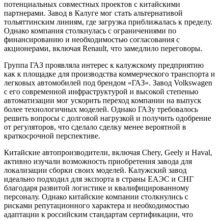
потенциальных совместных проектов с китайскими
партнерами. Завод в Калуге мог стать альтернативой
тольяттинским линиям, где загрузка приближалась к пределу.
Однако компания столкнулась с ограничениями по
финансированию и необходимостью согласования с
акционерами, включая Renault, что замедлило переговоры.
Группа ГАЗ проявляла интерес к калужскому предприятию
как к площадке для производства коммерческого транспорта и
легковых автомобилей под брендом «ГАЗ». Завод Volkswagen
с его современной инфраструктурой и высокой степенью
автоматизации мог ускорить переход компании на выпуск
более технологичных моделей. Однако ГАЗу требовалось
решить вопросы с долговой нагрузкой и получить одобрение
от регуляторов, что сделало сделку менее вероятной в
краткосрочной перспективе.
Китайские автопроизводители, включая Chery, Geely и Haval,
активно изучали возможность приобретения завода для
локализации сборки своих моделей. Калужский завод
идеально подходил для экспорта в страны ЕАЭС и СНГ
благодаря развитой логистике и квалифицированному
персоналу. Однако китайские компании столкнулись с
рисками репутационного характера и необходимостью
адаптации к российским стандартам сертификации, что