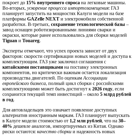
покроет до
15% внутреннего спроса
на легковые машины.
Во-вторых,
ускорение процесса импортозамещения
: ГАЗ
планирует запустить на мощностях Калуги модели на базе
платформы
GAZelle NEXT
и электромобили собственной
разработки. В-третьих,
сохранение технологической базы
–
завод оснащен роботизированными линиями сварки и
окраски, которые ранее использовались для сборки моделей
Tiguan
и
Touareg
.
Эксперты отмечают, что успех проекта зависит от двух
факторов: скорости сертификации новых моделей и доступа к
комплектующим. ГАЗ уже заключил соглашения с
китайскими поставщиками
на поставку электронных
компонентов, но критически важным остается локализация
производства двигателей. По оценкам
Ассоциации
европейского бизнеса
, полный цикл сборки с российскими
комплектующими может быть достигнут к
2026 году
, если
сохранится текущий темп инвестиций – около
5 млрд рублей
в год
.
Для автовладельцев это означает появление доступных
альтернатив иностранным маркам. ГАЗ планирует выпускать
в Калуге модели стоимостью от
1,2 млн рублей
, что на
30–
40%
дешевле аналогов, импортируемых из Китая. Однако
риски остаются:
качество сборки
и надежность новых