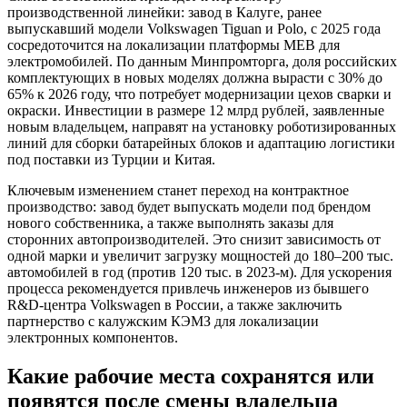
производственной линейки: завод в Калуге, ранее
выпускавший модели Volkswagen Tiguan и Polo, с 2025 года
сосредоточится на локализации платформы MEB для
электромобилей. По данным Минпромторга, доля российских
комплектующих в новых моделях должна вырасти с 30% до
65% к 2026 году, что потребует модернизации цехов сварки и
окраски. Инвестиции в размере 12 млрд рублей, заявленные
новым владельцем, направят на установку роботизированных
линий для сборки батарейных блоков и адаптацию логистики
под поставки из Турции и Китая.
Ключевым изменением станет переход на контрактное
производство: завод будет выпускать модели под брендом
нового собственника, а также выполнять заказы для
сторонних автопроизводителей. Это снизит зависимость от
одной марки и увеличит загрузку мощностей до 180–200 тыс.
автомобилей в год (против 120 тыс. в 2023-м). Для ускорения
процесса рекомендуется привлечь инженеров из бывшего
R&D-центра Volkswagen в России, а также заключить
партнерство с калужским КЭМЗ для локализации
электронных компонентов.
Какие рабочие места сохранятся или
появятся после смены владельца