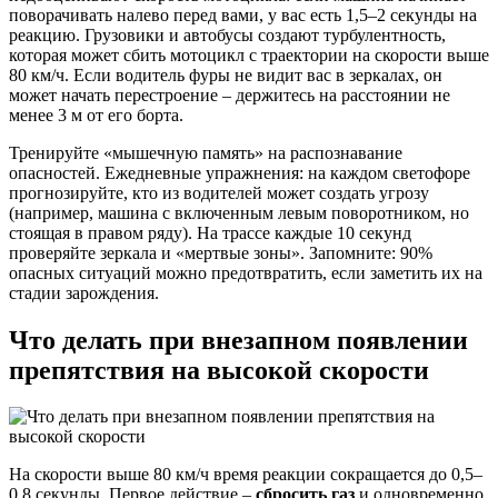
поворачивать налево перед вами, у вас есть 1,5–2 секунды на
реакцию. Грузовики и автобусы создают турбулентность,
которая может сбить мотоцикл с траектории на скорости выше
80 км/ч. Если водитель фуры не видит вас в зеркалах, он
может начать перестроение – держитесь на расстоянии не
менее 3 м от его борта.
Тренируйте «мышечную память» на распознавание
опасностей. Ежедневные упражнения: на каждом светофоре
прогнозируйте, кто из водителей может создать угрозу
(например, машина с включенным левым поворотником, но
стоящая в правом ряду). На трассе каждые 10 секунд
проверяйте зеркала и «мертвые зоны». Запомните: 90%
опасных ситуаций можно предотвратить, если заметить их на
стадии зарождения.
Что делать при внезапном появлении
препятствия на высокой скорости
На скорости выше 80 км/ч время реакции сокращается до 0,5–
0,8 секунды. Первое действие –
сбросить газ
и одновременно