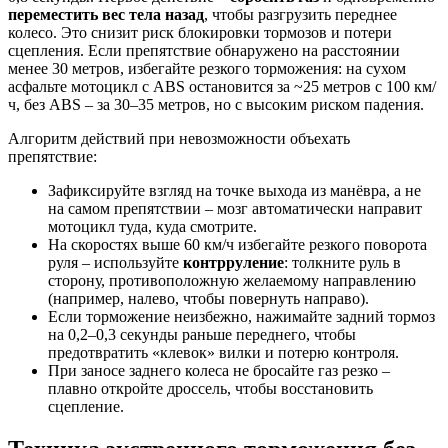
переместить вес тела назад
, чтобы разгрузить переднее
колесо. Это снизит риск блокировки тормозов и потери
сцепления. Если препятствие обнаружено на расстоянии
менее 30 метров, избегайте резкого торможения: на сухом
асфальте мотоцикл с ABS остановится за ~25 метров с 100 км/
ч, без ABS – за 30–35 метров, но с высоким риском падения.
Алгоритм действий при невозможности объехать
препятствие:
Зафиксируйте взгляд на точке выхода из манёвра, а не
на самом препятствии – мозг автоматически направит
мотоцикл туда, куда смотрите.
На скоростях выше 60 км/ч избегайте резкого поворота
руля – используйте
контрруление
: толкните руль в
сторону, противоположную желаемому направлению
(например, налево, чтобы повернуть направо).
Если торможение неизбежно, нажимайте задний тормоз
на 0,2–0,3 секунды раньше переднего, чтобы
предотвратить «клевок» вилки и потерю контроля.
При заносе заднего колеса не бросайте газ резко –
плавно откройте дроссель, чтобы восстановить
сцепление.