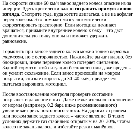
На скорости свыше 60 км/ч занос заднего колеса опаснее из-за
инерции. Здесь критически важно
сохранять прямую линию
взгляда
. Смотрите туда, куда хотите двигаться, а не на асфальт
перед колесом. Это поможет мозгу автоматически
скорректировать траекторию. Если мотоцикл начинает
вращаться, прижмите внутреннее колено к баку – это даст
дополнительную точку опоры и поможет удержать
равновесие.
Тормозить при заносе заднего колеса можно только
передним
тормозом
, но с осторожностью. Нажимайте рычаг плавно, без
блокировки, иначе переднее колесо потеряет сцепление.
Задний тормоз в этой ситуации бесполезен или даже вреден –
он усилит скольжение. Если занос произошёл на мокром
покрытии, снизьте скорость до 30–40 км/ч, прежде чем
пытаться выровнять мотоцикл.
После восстановления контроля проверьте состояние
покрышек и давление в них. Даже незначительное отклонение
от нормы (например, 0,2 бара ниже рекомендованного)
увеличивает риск повторного заноса. На дорогах с гравием
или песком занос заднего колеса – частое явление. В таких
условиях держите газ стабильно открытым на 20–30%, чтобы
колесо не закапывалось, и избегайте резких манёвров.