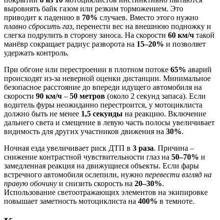
выровнять байк газом или резким торможением. Это
приводит к падению в
70%
случаев. Вместо этого нужно
плавно сбросить газ
, перенести вес на внешнюю подножку и
слегка подрулить в сторону заноса. На скорости
60 км/ч
такой
манёвр сокращает радиус разворота на
15–20%
и позволяет
удержать контроль.
При обгоне или перестроении в плотном потоке
65%
аварий
происходят из-за неверной оценки дистанции. Минимальное
безопасное расстояние до впереди идущего автомобиля на
скорости
90 км/ч
–
50 метров
(около 2 секунд запаса). Если
водитель фуры неожиданно перестроится, у мотоциклиста
должно быть не менее
1,5 секунды
на реакцию. Включение
дальнего света и смещение в левую часть полосы увеличивает
видимость для других участников движения на
30%
.
Ночная езда увеличивает риск ДТП в
3 раза
. Причина –
снижение контрастной чувствительности глаз на
50–70%
и
замедленная реакция на движущиеся объекты. Если фары
встречного автомобиля ослепили, нужно
перевести взгляд на
правую обочину
и снизить скорость на
20–30%
.
Использование светоотражающих элементов на экипировке
повышает заметность мотоциклиста на
400%
в темноте.