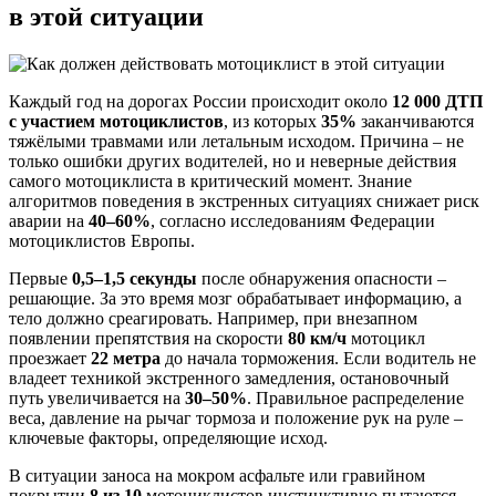
в этой ситуации
Каждый год на дорогах России происходит около
12 000 ДТП
с участием мотоциклистов
, из которых
35%
заканчиваются
тяжёлыми травмами или летальным исходом. Причина – не
только ошибки других водителей, но и неверные действия
самого мотоциклиста в критический момент. Знание
алгоритмов поведения в экстренных ситуациях снижает риск
аварии на
40–60%
, согласно исследованиям Федерации
мотоциклистов Европы.
Первые
0,5–1,5 секунды
после обнаружения опасности –
решающие. За это время мозг обрабатывает информацию, а
тело должно среагировать. Например, при внезапном
появлении препятствия на скорости
80 км/ч
мотоцикл
проезжает
22 метра
до начала торможения. Если водитель не
владеет техникой экстренного замедления, остановочный
путь увеличивается на
30–50%
. Правильное распределение
веса, давление на рычаг тормоза и положение рук на руле –
ключевые факторы, определяющие исход.
В ситуации заноса на мокром асфальте или гравийном
покрытии
8 из 10
мотоциклистов инстинктивно пытаются