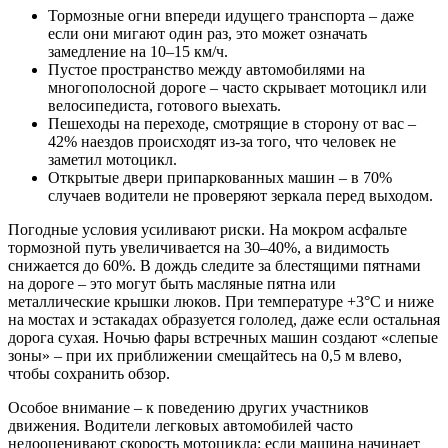
Тормозные огни впереди идущего транспорта – даже
если они мигают один раз, это может означать
замедление на 10–15 км/ч.
Пустое пространство между автомобилями на
многополосной дороге – часто скрывает мотоцикл или
велосипедиста, готового выехать.
Пешеходы на переходе, смотрящие в сторону от вас –
42% наездов происходят из-за того, что человек не
заметил мотоцикл.
Открытые двери припаркованных машин – в 70%
случаев водители не проверяют зеркала перед выходом.
Погодные условия усиливают риски. На мокром асфальте
тормозной путь увеличивается на 30–40%, а видимость
снижается до 60%. В дождь следите за блестящими пятнами
на дороге – это могут быть масляные пятна или
металлические крышки люков. При температуре +3°C и ниже
на мостах и эстакадах образуется гололед, даже если остальная
дорога сухая. Ночью фары встречных машин создают «слепые
зоны» – при их приближении смещайтесь на 0,5 м влево,
чтобы сохранить обзор.
Особое внимание – к поведению других участников
движения. Водители легковых автомобилей часто
недооценивают скорость мотоцикла: если машина начинает