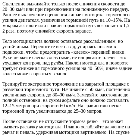
Сцепление выжимайте только после снижения скорости до
20–30 км/ч или при переключении на пониженную передачу.
Раннее выключение сцепления лишает мотоцикл тормозного
усилия двигателя, увеличивая тормозной путь на 10–15%. На
мокром асфальте или гравии тормозной путь возрастает в 1,5–
2 раза, поэтому снижайте скорость заранее.
Тело мотоциклиста должно оставаться расслабленным, но
устойчивым. Переносите вес назад, упираясь ногами в
подножки, чтобы предотвратить «клевок» передней вилки.
Руки держите слегка согнутыми, не напрягайте плечи – это
ухудшает контроль над рулём. Наклон мотоцикла в повороте
требует снижения тормозного усилия на 40–50%, иначе заднее
колесо может сорваться в занос.
Тренируйте экстренное торможение на закрытой площадке с
разметкой тормозного пути. Начинайте с 50 км/ч, постепенно
увеличивая скорость до 80–90 км/ч. Замеряйте расстояние до
полной остановки: на сухом асфальте оно должно составлять
12–15 метров при скорости 60 км/ч. На гравии или песке
тормозной путь увеличивается до 25–30 метров.
После остановки не отпускайте тормоза резко – это может
вызвать раскачку мотоцикла. Плавно ослабляйте давление на
рычаг и педаль, удерживая мотоцикл вертикально. На спуске