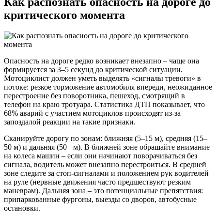
Как распознать опасность на дороге до
критического момента
Опасность на дороге редко возникает внезапно – чаще она
формируется за 3–5 секунд до критической ситуации.
Мотоциклист должен уметь выделять «сигналы тревоги» в
потоке: резкое торможение автомобиля впереди, неожиданное
перестроение без поворотника, пешеход, смотрящий в
телефон на краю тротуара. Статистика ДТП показывает, что
68% аварий с участием мотоциклов происходят из-за
запоздалой реакции на такие признаки.
Сканируйте дорогу по зонам: ближняя (5–15 м), средняя (15–
50 м) и дальняя (50+ м). В ближней зоне обращайте внимание
на колеса машин – если они начинают поворачиваться без
сигнала, водитель может внезапно перестроиться. В средней
зоне следите за стоп-сигналами и положением рук водителей
на руле (нервные движения часто предшествуют резким
маневрам). Дальняя зона – это потенциальные препятствия:
припаркованные фургоны, выезды со дворов, автобусные
остановки.