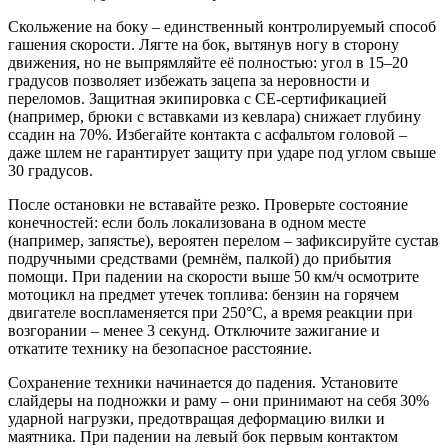
Скольжение на боку – единственный контролируемый способ
гашения скорости. Лягте на бок, вытянув ногу в сторону
движения, но не выпрямляйте её полностью: угол в 15–20
градусов позволяет избежать зацепа за неровности и
переломов. Защитная экипировка с CE-сертификацией
(например, брюки с вставками из кевлара) снижает глубину
ссадин на 70%. Избегайте контакта с асфальтом головой –
даже шлем не гарантирует защиту при ударе под углом свыше
30 градусов.
После остановки не вставайте резко. Проверьте состояние
конечностей: если боль локализована в одном месте
(например, запястье), вероятен перелом – зафиксируйте сустав
подручными средствами (ремнём, палкой) до прибытия
помощи. При падении на скорости выше 50 км/ч осмотрите
мотоцикл на предмет утечек топлива: бензин на горячем
двигателе воспламеняется при 250°C, а время реакции при
возгорании – менее 3 секунд. Отключите зажигание и
откатите технику на безопасное расстояние.
Сохранение техники начинается до падения. Установите
слайдеры на подножки и раму – они принимают на себя 30%
ударной нагрузки, предотвращая деформацию вилки и
маятника. При падении на левый бок первым контактом