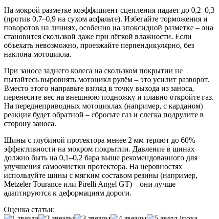
На мокрой разметке коэффициент сцепления падает до 0,2–0,3
(против 0,7–0,9 на сухом асфальте). Избегайте торможения и
поворотов на линиях, особенно на эпоксидной разметке – она
становится скользкой даже при лёгкой влажности. Если
объехать невозможно, проезжайте перпендикулярно, без
наклона мотоцикла.
При заносе заднего колеса на скользком покрытии не
пытайтесь выровнять мотоцикл рулём – это усилит разворот.
Вместо этого направьте взгляд в точку выхода из заноса,
перенесите вес на внешнюю подножку и плавно откройте газ.
На переднеприводных мотоциклах (например, с карданом)
реакция будет обратной – сбросьте газ и слегка подрулите в
сторону заноса.
Шины с глубиной протектора менее 2 мм теряют до 60%
эффективности на мокром покрытии. Давление в шинах
должно быть на 0,1–0,2 бара выше рекомендованного для
улучшения самоочистки протектора. На неровностях
используйте шины с мягким составом резины (например,
Metzeler Tourance или Pirelli Angel GT) – они лучше
адаптируются к деформациям дороги.
Оценка статьи:
(пока