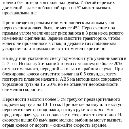
толчки без потери контроля над рулём. Избегайте резких
движений – даже небольшой крен на 5° может вызвать
проскальзывание.
При проезде по рельсам или металлическим люкам угол
пересечения должен быть не менее 45°. Пересечение под
прямым углом увеличивает риск заноса в 3 раза из-за резкого
изменения сцепления. Заранее сместите траекторию, чтобы
колесо не провалилось в стык, и держите газ стабильным –
ускорение или торможение в этот момент критично.
На льду или укатанном снегу тормозной путь увеличивается в
5–7 раз. Используйте задний тормоз с усилием не более 20%
от максимального, передний – только в крайнем случае. При
блокировке колеса отпустите рычаг на 0,5 секунды, затем
повторите плавное нажатие. ABS на мотоциклах сокращает
тормозной путь на 15–20%, но не отменяет необходимости
снижения скорости.
Неровности высотой более 5 см требуют предварительного
подъёма корпуса на 10–15 см. При наезде на яму или выступ
перенесите вес на подножки, согнув руки в локтях. Это
предотвращает удар по подвеске и сохраняет траекторию. На
скорости выше 80 км/ч даже мелкие выбоины могут вызвать
отрыв колеса от дороги – снижайте скорость заранее.