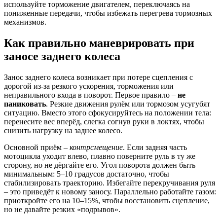
используйте торможение двигателем, переключаясь на
пониженные передачи, чтобы избежать перегрева тормозных
механизмов.
Как правильно маневрировать при
заносе заднего колеса
Занос заднего колеса возникает при потере сцепления с
дорогой из-за резкого ускорения, торможения или
неправильного входа в поворот. Первое правило –
не
паниковать
. Резкие движения рулём или тормозом усугубят
ситуацию. Вместо этого сфокусируйтесь на положении тела:
перенесите вес вперёд, слегка согнув руки в локтях, чтобы
снизить нагрузку на заднее колесо.
Основной приём –
контрсмещение
. Если задняя часть
мотоцикла уходит влево, плавно поверните руль в ту же
сторону, но не дёргайте его. Угол поворота должен быть
минимальным: 5–10 градусов достаточно, чтобы
стабилизировать траекторию. Избегайте перекручивания руля
– это приведёт к новому заносу. Параллельно работайте газом:
приоткройте его на 10–15%, чтобы восстановить сцепление,
но не давайте резких «подрывов».