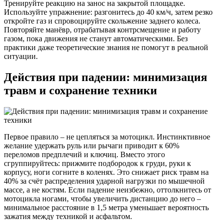
Тренируйте реакцию на занос на закрытой площадке.
Используйте упражнение: разгонитесь до 40 км/ч, затем резко
откройте газ и спровоцируйте скольжение заднего колеса.
Повторяйте манёвр, отрабатывая контрсмещение и работу
газом, пока движения не станут автоматическими. Без
практики даже теоретические знания не помогут в реальной
ситуации.
Действия при падении: минимизация
травм и сохранение техники
Первое правило – не цепляться за мотоцикл. Инстинктивное
желание удержать руль или рычаги приводит к 60%
переломов предплечий и ключиц. Вместо этого
сгруппируйтесь: прижмите подбородок к груди, руки к
корпусу, ноги согните в коленях. Это снижает риск травм на
40% за счёт распределения ударной нагрузки по мышечной
массе, а не костям. Если падение неизбежно, оттолкнитесь от
мотоцикла ногами, чтобы увеличить дистанцию до него –
минимальное расстояние в 1,5 метра уменьшает вероятность
зажатия между техникой и асфальтом.