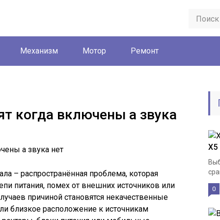
Механизм
Мотор
Ремонт
ят когда включены а звука
X5
Выб
сра
ала – распространённая проблема, которая
епи питания, помех от внешних источников или
0
лучаев причиной становятся некачественные
или близкое расположение к источникам