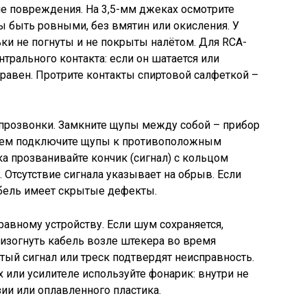
е повреждения. На 3,5-мм джеках осмотрите
 быть ровными, без вмятин или окисления. У
ки не погнуты и не покрыты налётом. Для RCA-
трального контакта: если он шатается или
правен. Протрите контакты спиртовой салфеткой –
прозвонки. Замкните щупы между собой – прибор
атем подключите щупы к противоположным
ка прозванивайте кончик (сигнал) с кольцом
1. Отсутствие сигнала указывает на обрыв. Если
бель имеет скрытые дефекты.
авному устройству. Если шум сохраняется,
 изогнуть кабель возле штекера во время
ый сигнал или треск подтвердят неисправность.
 или усилителе используйте фонарик: внутри не
ии или оплавленного пластика.