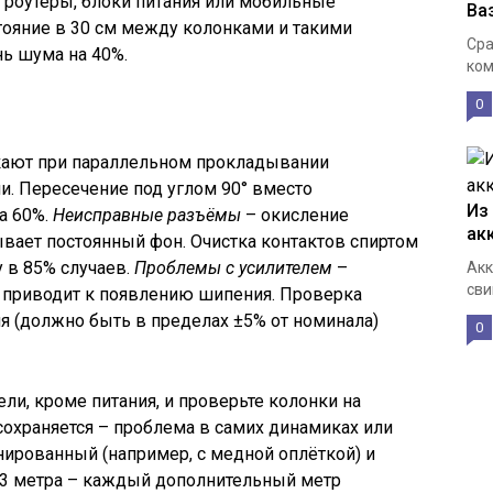
 роутеры, блоки питания или мобильные
Ва
ояние в 30 см между колонками и такими
Сра
ь шума на 40%.
ком
0
ают при параллельном прокладывании
. Пересечение под углом 90° вместо
Из
а 60%.
Неисправные разъёмы
– окисление
ак
ывает постоянный фон. Очистка контактов спиртом
 в 85% случаев.
Проблемы с усилителем
–
Акк
сви
е приводит к появлению шипения. Проверка
я (должно быть в пределах ±5% от номинала)
0
ли, кроме питания, и проверьте колонки на
охраняется – проблема в самих динамиках или
анированный (например, с медной оплёткой) и
т 3 метра – каждый дополнительный метр