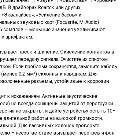
ь управления» → «Звук» → «Свойства» → «Уровни»
дБ. В драйверах Realtek или других
«Эквалайзер», «Усиление басов» и
льных звуковых карт (Focusrite, M-Audio)
56 сэмплов – меньшие значения увеличивают
 к артефактам.
зывает треск и шипение. Окисление контактов в
рушает передачу сигнала. Очистите их спиртом
ткой. Если проблема сохраняется, замените кабель
(менее 0,2 мм²) склонны к наводкам. Для
озолоченные разъемы, устойчивые к коррозии.
дит к искажениям. Активные акустические
ли) не всегда оснащены защитой от перегрузки.
рстия не закрыты, и дайте устройству остыть 10–
ле длительной работы на высокой громкости,
альной. Для пассивных колонок проверьте
телю – несоответствие вызывает перегрев и фон.