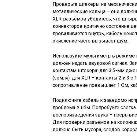
Проверьте штекеры на механически
металлические кольца – они должны
XLR-разъёмов убедитесь, что штырь
коннекторов критично состояние цен
проваливается внутрь, кабель неис
окисление часто вызывает шум.
Используйте мультиметр в режиме 
должен издать звуковой сигнал. З
контактам штекера: для 3,5-мм дже
(земля), для XLR – контакты 2 и 3 с 
сопротивление превышает 1 Ом, ка
Подключите кабель к заведомо испр
проблема в нём. Попробуйте слегка
воспроизведения звука – прерывист
Для проверки разъёмов на колонках
должно быть мусора, следов корроз