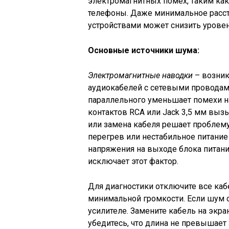
электромагнитных помех, таким как
телефоны. Даже минимальное расст
устройствами может снизить уровен
Основные источники шума:
Электромагнитные наводки
– возник
аудиокабелей с сетевыми проводами
параллельного уменьшает помехи н
контактов RCA или Jack 3,5 мм выз
или замена кабеля решает проблему
перегрев или нестабильное питани
напряжения на выходе блока питани
исключает этот фактор.
Для диагностики отключите все кабе
минимальной громкости. Если шум с
усилителе. Замените кабель на экр
убедитесь, что длина не превышае