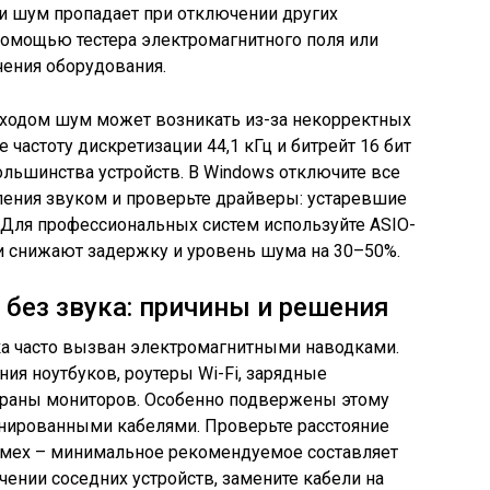
ли шум пропадает при отключении других
 помощью тестера электромагнитного поля или
ения оборудования.
ходом шум может возникать из-за некорректных
 частоту дискретизации 44,1 кГц и битрейт 16 бит
ольшинства устройств. В Windows отключите все
ения звуком и проверьте драйверы: устаревшие
 Для профессиональных систем используйте ASIO-
и снижают задержку и уровень шума на 30–50%.
без звука: причины и решения
ка часто вызван электромагнитными наводками.
ия ноутбуков, роутеры Wi-Fi, зарядные
краны мониторов. Особенно подвержены этому
нированными кабелями. Проверьте расстояние
омех – минимальное рекомендуемое составляет
чении соседних устройств, замените кабели на