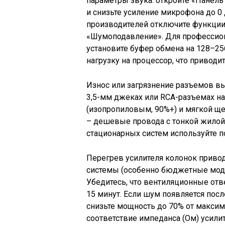
параметры звука: откройте «Панел
и снизьте усиление микрофона до 0 
производителей отключите функции 
«Шумоподавление». Для профессиона
установите буфер обмена на 128–2
нагрузку на процессор, что приводит
Износ или загрязнение разъемов вы
3,5-мм джеках или RCA-разъемах на
(изопропиловым, 90%+) и мягкой ще
– дешевые провода с тонкой жилой 
стационарных систем используйте п
Перегрев усилителя колонок приво
системы (особенно бюджетные моде
Убедитесь, что вентиляционные отве
15 минут. Если шум появляется пос
снизьте мощность до 70% от максим
соответствие импеданса (Ом) усили