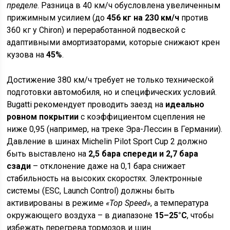
пределе
. Разница в 40 км/ч обусловлена увеличенным
прижимным усилием (до
456 кг на 230 км/ч
против
360 кг у Chiron) и переработанной подвеской с
адаптивными амортизаторами, которые снижают крен
кузова на
45%
.
Достижение 380 км/ч требует не только технической
подготовки автомобиля, но и специфических условий.
Bugatti рекомендует проводить заезд на
идеально
ровном покрытии
с коэффициентом сцепления не
ниже 0,95 (например, на треке Эра-Лессин в Германии).
Давление в шинах Michelin Pilot Sport Cup 2 должно
быть выставлено на
2,5 бара спереди и 2,7 бара
сзади
– отклонение даже на 0,1 бара снижает
стабильность на высоких скоростях. Электронные
системы (ESC, Launch Control) должны быть
активированы в режиме
«Top Speed»
, а температура
окружающего воздуха – в диапазоне
15–25°C
, чтобы
избежать перегрева тормозов и шин.