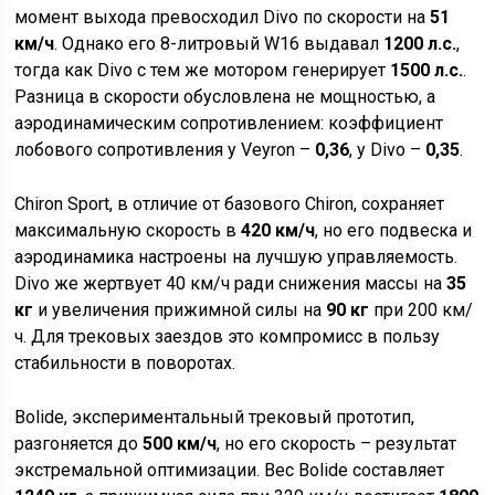
момент выхода превосходил Divo по скорости на
51
км/ч
. Однако его 8-литровый W16 выдавал
1200 л.с.
,
тогда как Divo с тем же мотором генерирует
1500 л.с.
.
Разница в скорости обусловлена не мощностью, а
аэродинамическим сопротивлением: коэффициент
лобового сопротивления у Veyron –
0,36
, у Divo –
0,35
.
Chiron Sport, в отличие от базового Chiron, сохраняет
максимальную скорость в
420 км/ч
, но его подвеска и
аэродинамика настроены на лучшую управляемость.
Divo же жертвует 40 км/ч ради снижения массы на
35
кг
и увеличения прижимной силы на
90 кг
при 200 км/
ч. Для трековых заездов это компромисс в пользу
стабильности в поворотах.
Bolide, экспериментальный трековый прототип,
разгоняется до
500 км/ч
, но его скорость – результат
экстремальной оптимизации. Вес Bolide составляет