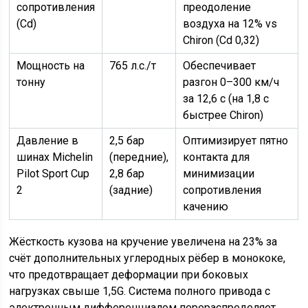
сопротивления
преодоление
(Cd)
воздуха на 12% vs
Chiron (Cd 0,32)
Мощность на
765 л.с./т
Обеспечивает
тонну
разгон 0–300 км/ч
за 12,6 с (на 1,8 с
быстрее Chiron)
Давление в
2,5 бар
Оптимизирует пятно
шинах Michelin
(передние),
контакта для
Pilot Sport Cup
2,8 бар
минимизации
2
(задние)
сопротивления
качению
Жёсткость кузова на кручение увеличена на 23% за
счёт дополнительных углеродных рёбер в монококе,
что предотвращает деформации при боковых
нагрузках свыше 1,5G. Система полного привода с
электронным дифференциалом перераспределяет