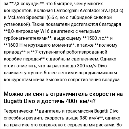
за **7,3 секунды**, что быстрее, чем у многих
конкурентов, включая Lamborghini Aventador SVJ (8,3 с)
и McLaren Speedtail (6,6 с, но с гибридной силовой
установкой). Такие показатели достигаются благодаря
**8,0-литровому W16 двигателю с четырьмя
турбонагнетателями**, выдающему **1500 л.с.** и
**1600 Н·м крутящего момента**, а также **полному
приводу** и **7-ступенчатой роботизированной
коробке передач** с двойным сцеплением. Однако
стоит отметить, что на разгоне до 300 км/ч Divo
начинает уступать более легким и аэродинамичным
конкурентам из-за высокого сопротивления воздуха.
Можно ли снять ограничитель скорости на
Bugatti Divo и достичь 400+ км/ч?
Теоретически **двигатель и трансмиссия Bugatti Divo
способны развить скорость выше 380 км/ч**, однако
на практике это сопряжено с серьезными рисками. Во-