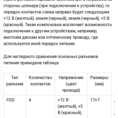
стороны штекера (при подключении к устройству), то
порядок контактов слева направо будет следующим:
+12 В (желтый), земля (черный), земля (черный), +5 В
(красный). Такая компоновка исключает возможность
подключения к другим устройствам, например,
жестким дискам или оптическому приводу, где
используется иной порядок питания.
Для наглядного сравнения основных разъемов
питания приведена таблица:
Тип
Количество
Напряжение
Размеры
разъема
контактов
(цвет
(мм)
п
провода)
FDD
4
+12 В
17×7
Д
(желтый), +5
г
В (красный),
д