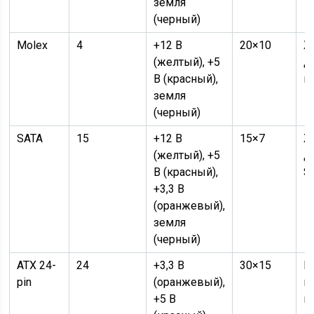
земля
(черный)
Molex
4
+12 В
20×10
Ж
(желтый), +5
д
В (красный),
в
земля
(черный)
SATA
15
+12 В
15×7
Ж
(желтый), +5
д
В (красный),
S
+3,3 В
(оранжевый),
земля
(черный)
ATX 24-
24
+3,3 В
30×15
П
pin
(оранжевый),
м
+5 В
п