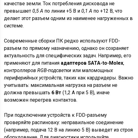
качестве земли. Ток потребления дисковода не
превышает
0,5 А
по линии +5 В и
0,1 А
по +12 В, что
делает этот разъем одним из наименее нагруженных в
системе.
Современные сборки ПК редко используют FDD-
разъем по прямому назначению, однако он сохраняет
актуальность для специфических задач. Например, его
применяют для питания
адаптеров SATA-to-Molex
,
контроллеров RGB-подсветки
или
маломощных
периферийных устройств
, таких как кардридеры. Важно
учитывать: максимальная нагрузка на разъем не
должна превышать
6 Вт
(1,2 А при 5 В), иначе
возможен перегрев контактов.
При подключении устройств к FDD-разъему
проверяйте распиновку: неправильное соединение
(например, подача 12 В на линию 5 В) выведет из строя
оборудование. Для диагностики используйте