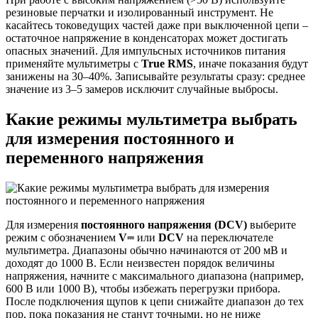
резиновые перчатки и изолированный инструмент. Не
касайтесь токоведущих частей даже при выключенной цепи –
остаточное напряжение в конденсаторах может достигать
опасных значений. Для импульсных источников питания
применяйте мультиметры с
True RMS
, иначе показания будут
занижены на 30–40%. Записывайте результаты сразу: среднее
значение из 3–5 замеров исключит случайные выбросы.
Какие режимы мультиметра выбрать
для измерения постоянного и
переменного напряжения
Для измерения
постоянного напряжения (DCV)
выберите
режим с обозначением
V⎓
или
DCV
на переключателе
мультиметра. Диапазоны обычно начинаются от 200 мВ и
доходят до 1000 В. Если неизвестен порядок величины
напряжения, начните с максимального диапазона (например,
600 В или 1000 В), чтобы избежать перегрузки прибора.
После подключения щупов к цепи снижайте диапазон до тех
пор, пока показания не станут точными, но не ниже