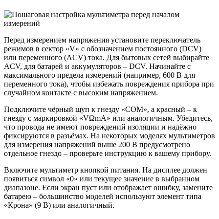
Перед измерением напряжения установите переключатель
режимов в сектор «V» с обозначением постоянного (DCV)
или переменного (ACV) тока. Для бытовых сетей выбирайте
ACV, для батарей и аккумуляторов – DCV. Начинайте с
максимального предела измерений (например, 600 В для
переменного тока), чтобы избежать повреждения прибора при
случайном контакте с высоким напряжением.
Подключите чёрный щуп к гнезду «COM», а красный – к
гнезду с маркировкой «VΩmA» или аналогичным. Убедитесь,
что провода не имеют повреждений изоляции и надёжно
фиксируются в разъёмах. На некоторых моделях мультиметров
для измерения напряжений выше 200 В предусмотрено
отдельное гнездо – проверьте инструкцию к вашему прибору.
Включите мультиметр кнопкой питания. На дисплее должен
появиться символ «0» или текущее значение в выбранном
диапазоне. Если экран пуст или отображает ошибку, замените
батарею – большинство моделей используют элемент типа
«Крона» (9 В) или аналогичный.