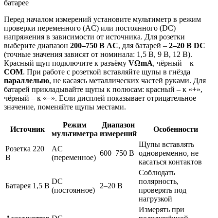
Перед началом измерений установите мультиметр в режим
проверки переменного (AC) или постоянного (DC)
напряжения в зависимости от источника. Для розетки
выберите диапазон
200–750 В AC
, для батарей –
2–20 В DC
(точные значения зависят от номинала: 1,5 В, 9 В, 12 В).
Красный щуп подключите к разъёму
VΩmA
, чёрный – к
COM
. При работе с розеткой вставляйте щупы в гнёзда
параллельно
, не касаясь металлических частей руками. Для
батарей прикладывайте щупы к полюсам: красный – к «+»,
чёрный – к «−». Если дисплей показывает отрицательное
значение, поменяйте щупы местами.
Режим
Диапазон
Источник
Особенности
мультиметра
измерений
Щупы вставлять
Розетка 220
AC
600–750 В
одновременно, не
В
(переменное)
касаться контактов
Соблюдать
DC
полярность,
Батарея 1,5 В
2–20 В
(постоянное)
проверять под
нагрузкой
Измерять при