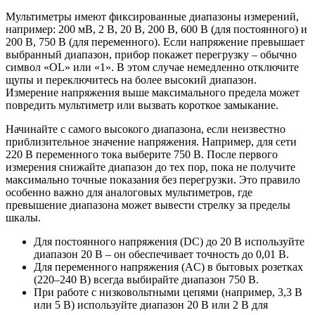
Мультиметры имеют фиксированные диапазоны измерений,
например: 200 мВ, 2 В, 20 В, 200 В, 600 В (для постоянного) и
200 В, 750 В (для переменного). Если напряжение превышает
выбранный диапазон, прибор покажет перегрузку – обычно
символ «OL» или «1». В этом случае немедленно отключите
щупы и переключитесь на более высокий диапазон.
Измерение напряжения выше максимального предела может
повредить мультиметр или вызвать короткое замыкание.
Начинайте с самого высокого диапазона, если неизвестно
приблизительное значение напряжения. Например, для сети
220 В переменного тока выберите 750 В. После первого
измерения снижайте диапазон до тех пор, пока не получите
максимально точные показания без перегрузки. Это правило
особенно важно для аналоговых мультиметров, где
превышение диапазона может вывести стрелку за пределы
шкалы.
Для постоянного напряжения (DC) до 20 В используйте
диапазон 20 В – он обеспечивает точность до 0,01 В.
Для переменного напряжения (AC) в бытовых розетках
(220–240 В) всегда выбирайте диапазон 750 В.
При работе с низковольтными цепями (например, 3,3 В
или 5 В) используйте диапазон 20 В или 2 В для