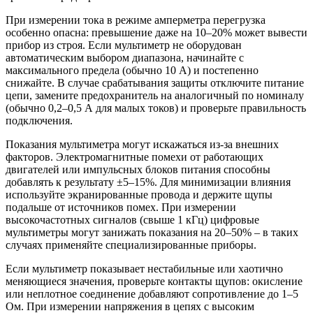
При измерении тока в режиме амперметра перегрузка
особенно опасна: превышение даже на 10–20% может вывести
прибор из строя. Если мультиметр не оборудован
автоматическим выбором диапазона, начинайте с
максимального предела (обычно 10 А) и постепенно
снижайте. В случае срабатывания защиты отключите питание
цепи, замените предохранитель на аналогичный по номиналу
(обычно 0,2–0,5 А для малых токов) и проверьте правильность
подключения.
Показания мультиметра могут искажаться из-за внешних
факторов. Электромагнитные помехи от работающих
двигателей или импульсных блоков питания способны
добавлять к результату ±5–15%. Для минимизации влияния
используйте экранированные провода и держите щупы
подальше от источников помех. При измерении
высокочастотных сигналов (свыше 1 кГц) цифровые
мультиметры могут занижать показания на 20–50% – в таких
случаях применяйте специализированные приборы.
Если мультиметр показывает нестабильные или хаотично
меняющиеся значения, проверьте контакты щупов: окисление
или неплотное соединение добавляют сопротивление до 1–5
Ом. При измерении напряжения в цепях с высоким