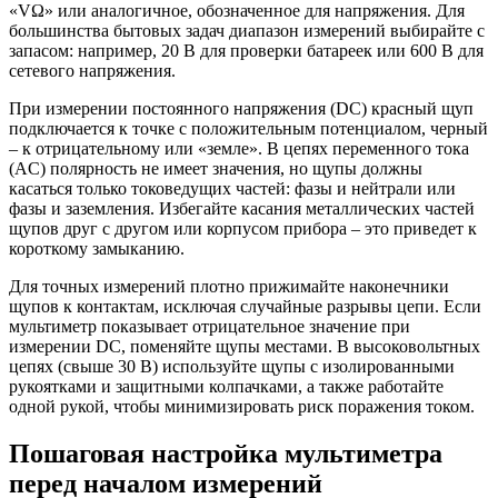
«VΩ» или аналогичное, обозначенное для напряжения. Для
большинства бытовых задач диапазон измерений выбирайте с
запасом: например, 20 В для проверки батареек или 600 В для
сетевого напряжения.
При измерении постоянного напряжения (DC) красный щуп
подключается к точке с положительным потенциалом, черный
– к отрицательному или «земле». В цепях переменного тока
(AC) полярность не имеет значения, но щупы должны
касаться только токоведущих частей: фазы и нейтрали или
фазы и заземления. Избегайте касания металлических частей
щупов друг с другом или корпусом прибора – это приведет к
короткому замыканию.
Для точных измерений плотно прижимайте наконечники
щупов к контактам, исключая случайные разрывы цепи. Если
мультиметр показывает отрицательное значение при
измерении DC, поменяйте щупы местами. В высоковольтных
цепях (свыше 30 В) используйте щупы с изолированными
рукоятками и защитными колпачками, а также работайте
одной рукой, чтобы минимизировать риск поражения током.
Пошаговая настройка мультиметра
перед началом измерений