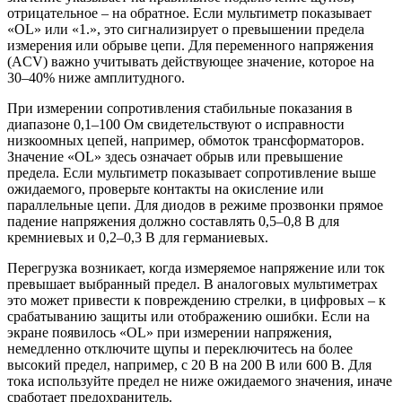
отрицательное – на обратное. Если мультиметр показывает
«OL» или «1.», это сигнализирует о превышении предела
измерения или обрыве цепи. Для переменного напряжения
(ACV) важно учитывать действующее значение, которое на
30–40% ниже амплитудного.
При измерении сопротивления стабильные показания в
диапазоне 0,1–100 Ом свидетельствуют о исправности
низкоомных цепей, например, обмоток трансформаторов.
Значение «OL» здесь означает обрыв или превышение
предела. Если мультиметр показывает сопротивление выше
ожидаемого, проверьте контакты на окисление или
параллельные цепи. Для диодов в режиме прозвонки прямое
падение напряжения должно составлять 0,5–0,8 В для
кремниевых и 0,2–0,3 В для германиевых.
Перегрузка возникает, когда измеряемое напряжение или ток
превышает выбранный предел. В аналоговых мультиметрах
это может привести к повреждению стрелки, в цифровых – к
срабатыванию защиты или отображению ошибки. Если на
экране появилось «OL» при измерении напряжения,
немедленно отключите щупы и переключитесь на более
высокий предел, например, с 20 В на 200 В или 600 В. Для
тока используйте предел не ниже ожидаемого значения, иначе
сработает предохранитель.