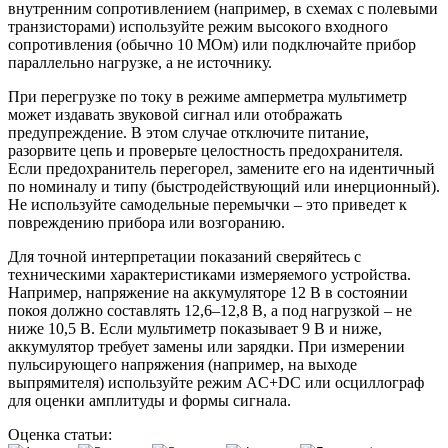
внутренним сопротивлением (например, в схемах с полевыми
транзисторами) используйте режим высокого входного
сопротивления (обычно 10 МОм) или подключайте прибор
параллельно нагрузке, а не источнику.
При перегрузке по току в режиме амперметра мультиметр
может издавать звуковой сигнал или отображать
предупреждение. В этом случае отключите питание,
разорвите цепь и проверьте целостность предохранителя.
Если предохранитель перегорел, замените его на идентичный
по номиналу и типу (быстродействующий или инерционный).
Не используйте самодельные перемычки – это приведет к
повреждению прибора или возгоранию.
Для точной интерпретации показаний сверяйтесь с
техническими характеристиками измеряемого устройства.
Например, напряжение на аккумуляторе 12 В в состоянии
покоя должно составлять 12,6–12,8 В, а под нагрузкой – не
ниже 10,5 В. Если мультиметр показывает 9 В и ниже,
аккумулятор требует замены или зарядки. При измерении
пульсирующего напряжения (например, на выходе
выпрямителя) используйте режим AC+DC или осциллограф
для оценки амплитуды и формы сигнала.
Оценка статьи: