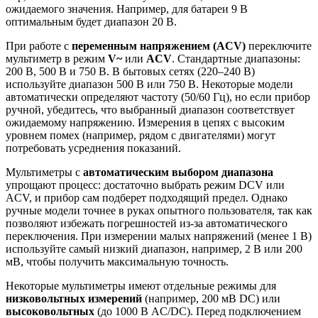
ожидаемого значения. Например, для батареи 9 В
оптимальным будет диапазон 20 В.
При работе с
переменным напряжением (ACV)
переключите
мультиметр в режим
V~
или
ACV
. Стандартные диапазоны:
200 В, 500 В и 750 В. В бытовых сетях (220–240 В)
используйте диапазон 500 В или 750 В. Некоторые модели
автоматически определяют частоту (50/60 Гц), но если прибор
ручной, убедитесь, что выбранный диапазон соответствует
ожидаемому напряжению. Измерения в цепях с высоким
уровнем помех (например, рядом с двигателями) могут
потребовать усреднения показаний.
Мультиметры с
автоматическим выбором диапазона
упрощают процесс: достаточно выбрать режим DCV или
ACV, и прибор сам подберет подходящий предел. Однако
ручные модели точнее в руках опытного пользователя, так как
позволяют избежать погрешностей из-за автоматического
переключения. При измерении малых напряжений (менее 1 В)
используйте самый низкий диапазон, например, 2 В или 200
мВ, чтобы получить максимальную точность.
Некоторые мультиметры имеют отдельные режимы для
низковольтных измерений
(например, 200 мВ DC) или
высоковольтных
(до 1000 В AC/DC). Перед подключением