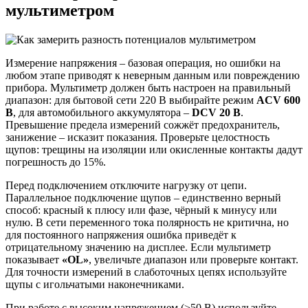
мультиметром
Измерение напряжения – базовая операция, но ошибки на
любом этапе приводят к неверным данным или повреждению
прибора. Мультиметр должен быть настроен на правильный
диапазон: для бытовой сети 220 В выбирайте режим
ACV 600
В
, для автомобильного аккумулятора –
DCV 20 В
.
Превышение предела измерений сожжёт предохранитель,
занижение – исказит показания. Проверьте целостность
щупов: трещины на изоляции или окисленные контакты дадут
погрешность до 15%.
Перед подключением отключите нагрузку от цепи.
Параллельное подключение щупов – единственно верный
способ: красный к плюсу или фазе, чёрный к минусу или
нулю. В сети переменного тока полярность не критична, но
для постоянного напряжения ошибка приведёт к
отрицательному значению на дисплее. Если мультиметр
показывает
«OL»
, увеличьте диапазон или проверьте контакт.
Для точности измерений в слаботочных цепях используйте
щупы с игольчатыми наконечниками.
При работе с высоким напряжением (>50 В) используйте