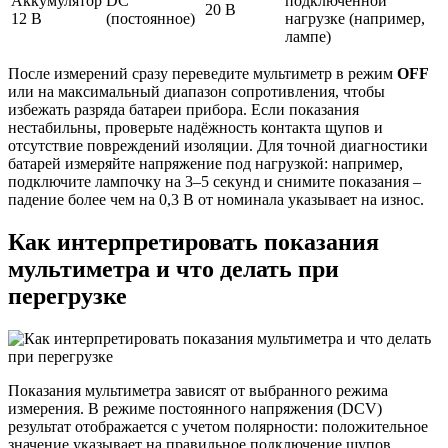
Аккумулятор
DC
подключённой
20 В
12 В
(постоянное)
нагрузке (например,
лампе)
После измерений сразу переведите мультиметр в режим
OFF
или на максимальный диапазон сопротивления, чтобы
избежать разряда батареи прибора. Если показания
нестабильны, проверьте надёжность контакта щупов и
отсутствие повреждений изоляции. Для точной диагностики
батарей измеряйте напряжение под нагрузкой: например,
подключите лампочку на 3–5 секунд и снимите показания –
падение более чем на 0,3 В от номинала указывает на износ.
Как интерпретировать показания
мультиметра и что делать при
перегрузке
Показания мультиметра зависят от выбранного режима
измерения. В режиме постоянного напряжения (DCV)
результат отображается с учетом полярности: положительное
значение указывает на правильное подключение щупов,